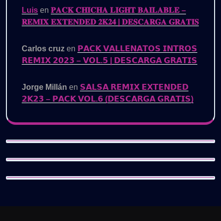
Luis
en
𝐏𝐀𝐂𝐊 𝐂𝐇𝐈𝐂𝐇𝐀 𝐋𝐈𝐆𝐇𝐓 𝐁𝐀𝐈𝐋𝐀𝐁𝐋𝐄 –
𝐑𝐄𝐌𝐈𝐗 𝐄𝐗𝐓𝐄𝐍𝐃𝐄𝐃 𝟐𝐊𝟐𝟒 | 𝐃𝐄𝐒𝐂𝐀𝐑𝐆𝐀 𝐆𝐑𝐀𝐓𝐈𝐒
Carlos cruz
en
𝗣𝗔𝗖𝗞 𝗩𝗔𝗟𝗟𝗘𝗡𝗔𝗧𝗢𝗦 𝗜𝗡𝗧𝗥𝗢𝗦
𝗥𝗘𝗠𝗜𝗫 𝟮𝟬𝟮𝟯 – 𝗩𝗢𝗟.𝟱 | 𝗗𝗘𝗦𝗖𝗔𝗥𝗚𝗔 𝗚𝗥𝗔𝗧𝗜𝗦
Jorge Millán
en
𝗦𝗔𝗟𝗦𝗔 𝗥𝗘𝗠𝗜𝗫 𝗘𝗫𝗧𝗘𝗡𝗗𝗘𝗗
𝟮𝗞𝟮𝟯 – 𝗣𝗔𝗖𝗞 𝗩𝗢𝗟.𝟲 (𝗗𝗘𝗦𝗖𝗔𝗥𝗚𝗔 𝗚𝗥𝗔𝗧𝗜𝗦)