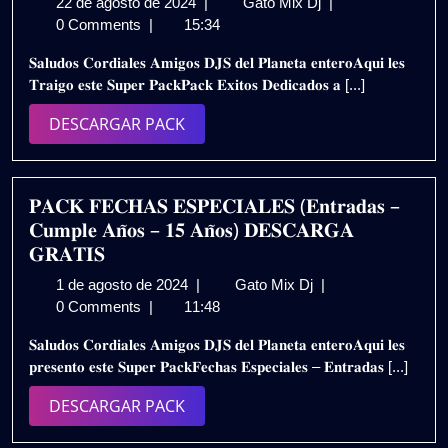
22
𝐏𝐀𝐂𝐊
22 de agosto de 2024
|
Gato Mix Dj
|
de
𝐌𝐔𝐒𝐈𝐂𝐀
0 Comments
|
15:34
agosto
𝐃𝐄𝐃𝐈𝐂𝐀𝐃𝐀
𝐒𝐚𝐥𝐮𝐝𝐨𝐬 𝐂𝐨𝐫𝐝𝐢𝐚𝐥𝐞𝐬 𝐀𝐦𝐢𝐠𝐨𝐬 𝐃𝐉𝐒 𝐝𝐞𝐥 𝐏𝐥𝐚𝐧𝐞𝐭𝐚 𝐞𝐧𝐭𝐞𝐫𝐨𝐀𝐪𝐮𝐢 𝐥𝐞𝐬
de
𝐀
𝐓𝐫𝐚𝐢𝐠𝐨 𝐞𝐬𝐭𝐞 𝐒𝐮𝐩𝐞𝐫 𝐏𝐚𝐜𝐤𝐏𝐚𝐜𝐤 𝐄𝐱𝐢𝐭𝐨𝐬 𝐃𝐞𝐝𝐢𝐜𝐚𝐝𝐨𝐬 𝐚 [...]
2024
𝐋𝐀
𝐌𝐀𝐃𝐑𝐄
DESCARGAR
DESCARGAR PACK
𝐄𝐗𝐈𝐓𝐎𝐒
PACK
(𝐋𝐈𝐌𝐏𝐈𝐎𝐒)
𝐃𝐄𝐒𝐂𝐀𝐑𝐆𝐀
𝐆𝐑𝐀𝐓𝐔𝐈𝐓𝐀
𝐏𝐀𝐂𝐊 𝐅𝐄𝐂𝐇𝐀𝐒 𝐄𝐒𝐏𝐄𝐂𝐈𝐀𝐋𝐄𝐒 (𝐄𝐧𝐭𝐫𝐚𝐝𝐚𝐬 –
𝐂𝐮𝐦𝐩𝐥𝐞 𝐀𝐧̃𝐨𝐬 – 𝟏𝟓 𝐀𝐧̃𝐨𝐬) 𝐃𝐄𝐒𝐂𝐀𝐑𝐆𝐀
𝐆𝐑𝐀𝐓𝐈𝐒
1
𝐏𝐀𝐂𝐊
1 de agosto de 2024
|
Gato Mix Dj
|
de
𝐅𝐄𝐂𝐇𝐀𝐒
0 Comments
|
11:48
agosto
𝐄𝐒𝐏𝐄𝐂𝐈𝐀𝐋𝐄𝐒
𝐒𝐚𝐥𝐮𝐝𝐨𝐬 𝐂𝐨𝐫𝐝𝐢𝐚𝐥𝐞𝐬 𝐀𝐦𝐢𝐠𝐨𝐬 𝐃𝐉𝐒 𝐝𝐞𝐥 𝐏𝐥𝐚𝐧𝐞𝐭𝐚 𝐞𝐧𝐭𝐞𝐫𝐨𝐀𝐪𝐮𝐢 𝐥𝐞𝐬
de
(𝐄𝐧𝐭𝐫𝐚𝐝𝐚𝐬
𝐩𝐫𝐞𝐬𝐞𝐧𝐭𝐨 𝐞𝐬𝐭𝐞 𝐒𝐮𝐩𝐞𝐫 𝐏𝐚𝐜𝐤𝐅𝐞𝐜𝐡𝐚𝐬 𝐄𝐬𝐩𝐞𝐜𝐢𝐚𝐥𝐞𝐬 – 𝐄𝐧𝐭𝐫𝐚𝐝𝐚𝐬 [...]
2024
–
𝐂𝐮𝐦𝐩𝐥𝐞
DESCARGAR
DESCARGAR PACK
𝐀𝐧̃𝐨𝐬
PACK
–