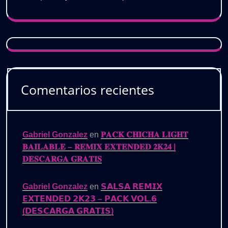
Comentarios recientes
Gabriel Gonzalez
en
𝐏𝐀𝐂𝐊 𝐂𝐇𝐈𝐂𝐇𝐀 𝐋𝐈𝐆𝐇𝐓
𝐁𝐀𝐈𝐋𝐀𝐁𝐋𝐄 – 𝐑𝐄𝐌𝐈𝐗 𝐄𝐗𝐓𝐄𝐍𝐃𝐄𝐃 𝟐𝐊𝟐𝟒 |
𝐃𝐄𝐒𝐂𝐀𝐑𝐆𝐀 𝐆𝐑𝐀𝐓𝐈𝐒
Gabriel Gonzalez
en
𝗦𝗔𝗟𝗦𝗔 𝗥𝗘𝗠𝗜𝗫
𝗘𝗫𝗧𝗘𝗡𝗗𝗘𝗗 𝟮𝗞𝟮𝟯 – 𝗣𝗔𝗖𝗞 𝗩𝗢𝗟.𝟲
(𝗗𝗘𝗦𝗖𝗔𝗥𝗚𝗔 𝗚𝗥𝗔𝗧𝗜𝗦)