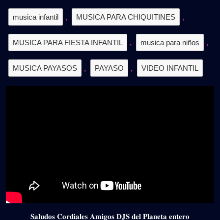
musica infantil
,
MUSICA PARA CHIQUITINES
,
MUSICA PARA FIESTA INFANTIL
,
musica para niños
,
MUSICA PAYASOS
,
PAYASO
,
VIDEO INFANTIL
𝐒𝐚𝐥𝐮𝐝𝐨𝐬 𝐂𝐨𝐫𝐝𝐢𝐚𝐥𝐞𝐬 𝐀𝐦𝐢𝐠𝐨𝐬 𝐃𝐉𝐒 𝐝𝐞𝐥 𝐏𝐥𝐚𝐧𝐞𝐭𝐚 𝐞𝐧𝐭𝐞𝐫𝐨