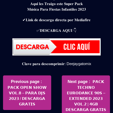
𝐀𝐪𝐮𝐢́ 𝐥𝐞𝐬 𝐓𝐫𝐚𝐢𝐠𝐨 𝐞𝐬𝐭𝐞 𝐒𝐮𝐩𝐞𝐫 𝐏𝐚𝐜𝐤
𝐌𝐮́𝐬𝐢𝐜𝐚 𝐏𝐚𝐫𝐚 𝐅𝐢𝐞𝐬𝐭𝐚𝐬 𝐈𝐧𝐟𝐚𝐧𝐭𝐢𝐥𝐞𝐬 𝟐𝟎𝟐𝟑
✔𝐋𝐢𝐧𝐤 𝐝𝐞 𝐝𝐞𝐬𝐜𝐚𝐫𝐠𝐚 𝐝𝐢𝐫𝐞𝐜𝐭𝐚 𝐩𝐨𝐫 𝐌𝐞𝐝𝐢𝐚𝐟𝐢𝐫𝐞
✅𝐃𝐄𝐒𝐂𝐀𝐑𝐆𝐀 𝐀𝐐𝐔𝐈 👇
𝐂𝐥𝐚𝐯𝐞 𝐩𝐚𝐫𝐚 𝐝𝐞𝐬𝐜𝐨𝐦𝐩𝐫𝐢𝐦𝐢𝐫: Deejaygatomix
Navegación
de
Older
Newer
Previous page
Next page
𝗣𝗔𝗖𝗞
Posts
Posts
𝗣𝗔𝗖𝗞 𝗢𝗣𝗘𝗡 𝗦𝗛𝗢𝗪
𝗧𝗘𝗖𝗛𝗡𝗢
entradas
𝗩𝗢𝗟.𝟴 – 𝗣𝗔𝗥𝗔 𝗗𝗝𝗦
𝗘𝗨𝗥𝗢𝗗𝗔𝗡𝗖𝗘 𝟵𝟬𝗦 –
𝟮𝟬𝟮𝟯 / 𝗗𝗘𝗦𝗖𝗔𝗥𝗚𝗔
𝗘𝗫𝗧𝗘𝗡𝗗𝗘𝗗 𝟮𝟬𝟮𝟯
𝗚𝗥𝗔𝗧𝗜𝗦
𝗩𝗢𝗟.𝟮 | 𝟰𝗚𝗕
𝗗𝗘𝗦𝗖𝗔𝗥𝗚𝗔 𝗚𝗥𝗔𝗧𝗜𝗦