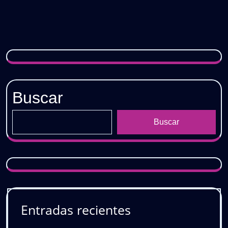
𝟏𝟓
𝐀𝐧̃𝐨𝐬)
𝐃𝐄𝐒𝐂𝐀𝐑𝐆𝐀
𝐆𝐑𝐀𝐓𝐈𝐒
Buscar
Buscar
Entradas recientes