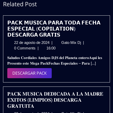
Related Post
𝗣𝗔𝗖𝗞 𝗠𝗨𝗦𝗜𝗖𝗔 𝗣𝗔𝗥𝗔 𝗧𝗢𝗗𝗔 𝗙𝗘𝗖𝗛𝗔
𝗘𝗦𝗣𝗘𝗖𝗜𝗔𝗟 (𝗖𝗢𝗣𝗜𝗟𝗔𝗧𝗜𝗢𝗡)
𝗗𝗘𝗦𝗖𝗔𝗥𝗚𝗔 𝗚𝗥𝗔𝗧𝗜𝗦
22
𝗣𝗔𝗖𝗞
22 de agosto de 2024
|
Gato Mix Dj
|
de
𝗠𝗨𝗦𝗜𝗖𝗔
0 Comments
|
16:00
agosto
𝗣𝗔𝗥𝗔
𝐒𝐚𝐥𝐮𝐝𝐨𝐬 𝐂𝐨𝐫𝐝𝐢𝐚𝐥𝐞𝐬 𝐀𝐦𝐢𝐠𝐨𝐬 𝐃𝐉𝐒 𝐝𝐞𝐥 𝐏𝐥𝐚𝐧𝐞𝐭𝐚 𝐞𝐧𝐭𝐞𝐫𝐨𝐀𝐪𝐮𝐢 𝐥𝐞𝐬
de
𝗧𝗢𝗗𝗔
𝐏𝐫𝐞𝐬𝐞𝐧𝐭𝐨 𝐞𝐬𝐭𝐞 𝐌𝐞𝐠𝐚 𝐏𝐚𝐜𝐤𝐅𝐞𝐜𝐡𝐚𝐬 𝐄𝐬𝐩𝐞𝐜𝐢𝐚𝐥𝐞𝐬 – 𝐏𝐚𝐫𝐚 [...]
2024
𝗙𝗘𝗖𝗛𝗔
𝗘𝗦𝗣𝗘𝗖𝗜𝗔𝗟
DESCARGAR
DESCARGAR PACK
(𝗖𝗢𝗣𝗜𝗟𝗔𝗧𝗜𝗢𝗡)
PACK
𝗗𝗘𝗦𝗖𝗔𝗥𝗚𝗔
𝗚𝗥𝗔𝗧𝗜𝗦
𝐏𝐀𝐂𝐊 𝐌𝐔𝐒𝐈𝐂𝐀 𝐃𝐄𝐃𝐈𝐂𝐀𝐃𝐀 𝐀 𝐋𝐀 𝐌𝐀𝐃𝐑𝐄
𝐄𝐗𝐈𝐓𝐎𝐒 (𝐋𝐈𝐌𝐏𝐈𝐎𝐒) 𝐃𝐄𝐒𝐂𝐀𝐑𝐆𝐀
𝐆𝐑𝐀𝐓𝐔𝐈𝐓𝐀