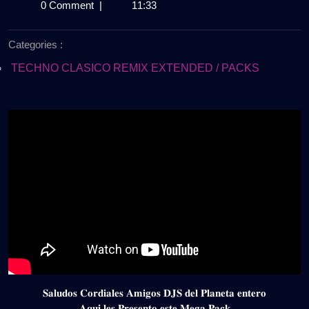
de
𝗧𝗘𝗖𝗛𝗡𝗢
0 Comment
|
11:33
agosto
𝗘𝗨𝗥𝗢𝗗𝗔𝗡𝗖𝗘
de
𝟵𝟬𝗦
Categories :
2024
–
𝗘𝗫𝗧𝗘𝗡𝗗𝗘𝗗
TECHNO CLASICO REMIX EXTENDED / PACKS
𝟮𝟬𝟮𝟯
𝗩𝗢𝗟.𝟮
|
𝟰𝗚𝗕
𝗗𝗘𝗦𝗖𝗔𝗥𝗚𝗔
𝗚𝗥𝗔𝗧𝗜𝗦
𝐒𝐚𝐥𝐮𝐝𝐨𝐬 𝐂𝐨𝐫𝐝𝐢𝐚𝐥𝐞𝐬 𝐀𝐦𝐢𝐠𝐨𝐬 𝐃𝐉𝐒 𝐝𝐞𝐥 𝐏𝐥𝐚𝐧𝐞𝐭𝐚 𝐞𝐧𝐭𝐞𝐫𝐨
𝐀𝐪𝐮𝐢 𝐥𝐞𝐬 𝐏𝐫𝐞𝐬𝐞𝐧𝐭𝐨 𝐞𝐬𝐭𝐞 𝐌𝐞𝐠𝐚 𝐏𝐚𝐜𝐤