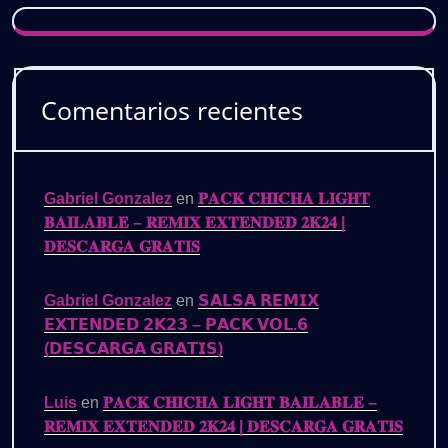
Comentarios recientes
Gabriel Gonzalez
en
𝐏𝐀𝐂𝐊 𝐂𝐇𝐈𝐂𝐇𝐀 𝐋𝐈𝐆𝐇𝐓
𝐁𝐀𝐈𝐋𝐀𝐁𝐋𝐄 – 𝐑𝐄𝐌𝐈𝐗 𝐄𝐗𝐓𝐄𝐍𝐃𝐄𝐃 𝟐𝐊𝟐𝟒 |
𝐃𝐄𝐒𝐂𝐀𝐑𝐆𝐀 𝐆𝐑𝐀𝐓𝐈𝐒
Gabriel Gonzalez
en
𝗦𝗔𝗟𝗦𝗔 𝗥𝗘𝗠𝗜𝗫
𝗘𝗫𝗧𝗘𝗡𝗗𝗘𝗗 𝟮𝗞𝟮𝟯 – 𝗣𝗔𝗖𝗞 𝗩𝗢𝗟.𝟲
(𝗗𝗘𝗦𝗖𝗔𝗥𝗚𝗔 𝗚𝗥𝗔𝗧𝗜𝗦)
Luis
en
𝐏𝐀𝐂𝐊 𝐂𝐇𝐈𝐂𝐇𝐀 𝐋𝐈𝐆𝐇𝐓 𝐁𝐀𝐈𝐋𝐀𝐁𝐋𝐄 –
𝐑𝐄𝐌𝐈𝐗 𝐄𝐗𝐓𝐄𝐍𝐃𝐄𝐃 𝟐𝐊𝟐𝟒 | 𝐃𝐄𝐒𝐂𝐀𝐑𝐆𝐀 𝐆𝐑𝐀𝐓𝐈𝐒