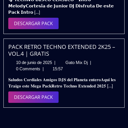
de
–
𝗠𝗲𝗹𝗼𝗱𝘆𝗖𝗼𝗿𝘁𝗲𝘀𝗶́𝗮 𝗱𝗲 𝗝𝘂𝗻𝗶𝗼𝗿 𝗗𝗝 𝗗𝗶𝘀𝗳𝗿𝘂𝘁𝗮 𝗗𝗲 𝗲𝘀𝘁𝗲
2025
Intro
𝗣𝗮𝗰𝗸 𝗜𝗻𝘁𝗿𝗼 [...]
Melody
|
DESCARGAR
DESCARGAR PACK
Cortesía
PACK
de
Junior
DJ
PACK RETRO TECHNO EXTENDED 2K25 –
|
VOL.4 | GRATIS
Gratis
10
PACK
10 de junio de 2025
|
Gato Mix Dj
|
de
RETRO
0 Comments
|
15:57
junio
TECHNO
𝐒𝐚𝐥𝐮𝐝𝐨𝐬 𝐂𝐨𝐫𝐝𝐢𝐚𝐥𝐞𝐬 𝐀𝐦𝐢𝐠𝐨𝐬 𝐃𝐉𝐒 𝐝𝐞𝐥 𝐏𝐥𝐚𝐧𝐞𝐭𝐚 𝐞𝐧𝐭𝐞𝐫𝐨𝐀𝐪𝐮𝐢 𝐥𝐞𝐬
de
EXTENDED
𝐓𝐫𝐚𝐢𝐠𝐨 𝐞𝐬𝐭𝐞 𝐌𝐞𝐠𝐚 𝐏𝐚𝐜𝐤𝐑𝐞𝐭𝐫𝐨 𝐓𝐞𝐜𝐡𝐧𝐨 𝐄𝐱𝐭𝐞𝐧𝐝𝐞𝐝 𝟐𝟎𝟐𝟓 [...]
2025
2K25
–
DESCARGAR
DESCARGAR PACK
VOL.4
PACK
|
GRATIS