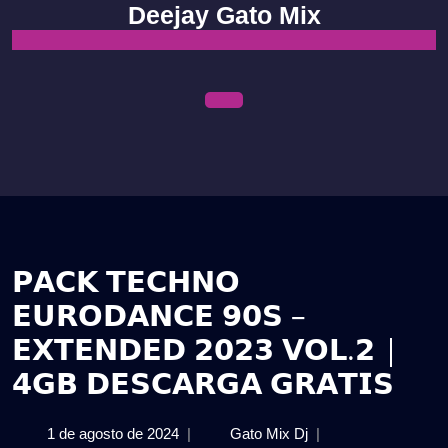
Skip
Deejay Gato Mix
to
content
Open
Menu
𝗣𝗔𝗖𝗞 𝗧𝗘𝗖𝗛𝗡𝗢
𝗘𝗨𝗥𝗢𝗗𝗔𝗡𝗖𝗘 𝟵𝟬𝗦 –
𝗘𝗫𝗧𝗘𝗡𝗗𝗘𝗗 𝟮𝟬𝟮𝟯 𝗩𝗢𝗟.𝟮 |
𝟰𝗚𝗕 𝗗𝗘𝗦𝗖𝗔𝗥𝗚𝗔 𝗚𝗥𝗔𝗧𝗜𝗦
1
𝗣𝗔𝗖𝗞
1 de agosto de 2024
|
Gato Mix Dj
|