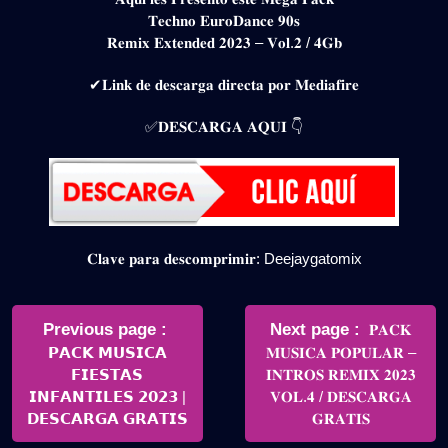
𝐓𝐞𝐜𝐡𝐧𝐨 𝐄𝐮𝐫𝐨𝐃𝐚𝐧𝐜𝐞 𝟗𝟎𝐬
𝐑𝐞𝐦𝐢𝐱 𝐄𝐱𝐭𝐞𝐧𝐝𝐞𝐝 𝟐𝟎𝟐𝟑 – 𝐕𝐨𝐥.𝟐 / 𝟒𝐆𝐛
✔𝐋𝐢𝐧𝐤 𝐝𝐞 𝐝𝐞𝐬𝐜𝐚𝐫𝐠𝐚 𝐝𝐢𝐫𝐞𝐜𝐭𝐚 𝐩𝐨𝐫 𝐌𝐞𝐝𝐢𝐚𝐟𝐢𝐫𝐞
✅𝐃𝐄𝐒𝐂𝐀𝐑𝐆𝐀 𝐀𝐐𝐔𝐈 👇
𝐂𝐥𝐚𝐯𝐞 𝐩𝐚𝐫𝐚 𝐝𝐞𝐬𝐜𝐨𝐦𝐩𝐫𝐢𝐦𝐢𝐫: Deejaygatomix
Navegación
de
Older
Newer
Previous page
Next page
𝐏𝐀𝐂𝐊
Posts
Posts
𝗣𝗔𝗖𝗞 𝗠𝗨𝗦𝗜𝗖𝗔
𝐌𝐔𝐒𝐈𝐂𝐀 𝐏𝐎𝐏𝐔𝐋𝐀𝐑 –
entradas
𝗙𝗜𝗘𝗦𝗧𝗔𝗦
𝐈𝐍𝐓𝐑𝐎𝐒 𝐑𝐄𝐌𝐈𝐗 𝟐𝟎𝟐𝟑
𝗜𝗡𝗙𝗔𝗡𝗧𝗜𝗟𝗘𝗦 𝟮𝟬𝟮𝟯 |
𝐕𝐎𝐋.𝟒 / 𝐃𝐄𝐒𝐂𝐀𝐑𝐆𝐀
𝗗𝗘𝗦𝗖𝗔𝗥𝗚𝗔 𝗚𝗥𝗔𝗧𝗜𝗦
𝐆𝐑𝐀𝐓𝐈𝐒