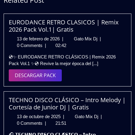
Related Post
EURODANCE RETRO CLASICOS | Remix
2026 Pack Vol.1| Gratis
13
EURODANCE
13 de febrero de 2026
|
Gato Mix Dj
|
de
RETRO
0 Comments
|
02:42
febrero
CLASICOS
💿✨ EURODANCE RETRO CLÁSICOS | Remix 2026
de
|
Pack Vol.1 ✨💿 Revive la mejor época del [...]
2026
Remix
2026
DESCARGAR
DESCARGAR PACK
Pack
PACK
Vol.1|
Gratis
TECHNO DISCO CLÁSICO – Intro Melody |
Cortesía de Junior DJ | Gratis
13
TECHNO
13 de octubre de 2025
|
Gato Mix Dj
|
de
DISCO
0 Comments
|
21:51
octubre
CLÁSICO
🎧 𝗧𝗘𝗖𝗛𝗡𝗢 𝗗𝗜𝗦𝗖𝗢 𝗖𝗟𝗔́𝗦𝗜𝗖𝗢 – 𝗜𝗻𝘁𝗿𝗼