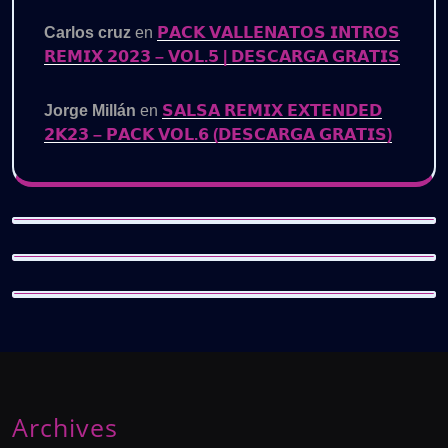
Carlos cruz
en
𝗣𝗔𝗖𝗞 𝗩𝗔𝗟𝗟𝗘𝗡𝗔𝗧𝗢𝗦 𝗜𝗡𝗧𝗥𝗢𝗦
𝗥𝗘𝗠𝗜𝗫 𝟮𝟬𝟮𝟯 – 𝗩𝗢𝗟.𝟱 | 𝗗𝗘𝗦𝗖𝗔𝗥𝗚𝗔 𝗚𝗥𝗔𝗧𝗜𝗦
Jorge Millán
en
𝗦𝗔𝗟𝗦𝗔 𝗥𝗘𝗠𝗜𝗫 𝗘𝗫𝗧𝗘𝗡𝗗𝗘𝗗
𝟮𝗞𝟮𝟯 – 𝗣𝗔𝗖𝗞 𝗩𝗢𝗟.𝟲 (𝗗𝗘𝗦𝗖𝗔𝗥𝗚𝗔 𝗚𝗥𝗔𝗧𝗜𝗦)
Archives