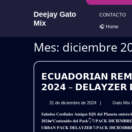
Skip
to
Deejay Gato
CONTACTO
content
Mix
🎧 Home
Mes:
diciembre 2
𝗘𝗖𝗨𝗔𝗗𝗢𝗥𝗜𝗔𝗡 𝗥𝗘𝗠
𝟮𝟬𝟮𝟰 – 𝗗𝗘𝗟𝗔𝗬𝗭𝗘𝗥 
31
31 de diciembre de 2024
|
Gato Mix
de
𝐒𝐚𝐥𝐮𝐝𝐨𝐬 𝐂𝐨𝐫𝐝𝐢𝐚𝐥𝐞𝐬 𝐀𝐦𝐢𝐠𝐨𝐬 𝐃𝐉𝐒 𝐝𝐞𝐥 𝐏𝐥𝐚𝐧𝐞𝐭𝐚 𝐞𝐧𝐭𝐞𝐫𝐨𝐀𝐪𝐮𝐢 𝐥𝐞𝐬 𝐏𝐫𝐞𝐬𝐞𝐧𝐭𝐨 𝐞𝐬𝐭𝐞 𝐌𝐞𝐠𝐚 𝐏𝐚𝐜𝐤𝐄𝐜𝐮𝐚𝐝𝐨𝐫𝐢𝐚𝐧 𝐑𝐞𝐦𝐢𝐱 𝐃𝐢𝐜𝐢𝐞𝐦𝐛𝐫𝐞
diciembre
𝟐𝟎𝟐𝟒✔𝐂𝐨𝐧𝐭𝐞𝐧𝐢𝐝𝐨 𝐝𝐞𝐥 𝐏𝐚𝐜𝐤👇📁𝐏𝐀𝐂𝐊 𝐃𝐈𝐂𝐈𝐄𝐌
de
𝐔𝐑𝐁𝐀𝐍 𝐏𝐀𝐂𝐊 𝐃𝐄𝐋𝐀𝐘𝐙𝐄𝐑📁𝐏𝐀𝐂𝐊 𝐃𝐈𝐂𝐈𝐄𝐌𝐁𝐑𝐄 
2024