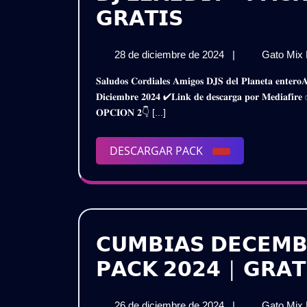
𝗗𝗝
𝗚𝗥𝗔𝗧𝗜𝗦
𝗟𝗘𝗫𝗘𝗗𝗜𝗧
28
28 de diciembre de 2024
|
Gato Mix
–
de
𝐒𝐚𝐥𝐮𝐝𝐨𝐬 𝐂𝐨𝐫𝐝𝐢𝐚𝐥𝐞𝐬 𝐀𝐦𝐢𝐠𝐨𝐬 𝐃𝐉𝐒 𝐝𝐞𝐥 𝐏𝐥𝐚𝐧𝐞𝐭𝐚 𝐞𝐧𝐭𝐞𝐫𝐨𝐀𝐪𝐮𝐢 𝐥𝐞𝐬 𝐏𝐫𝐞𝐬𝐞𝐧𝐭𝐨 𝐞𝐬𝐭𝐞 𝐒𝐮𝐩𝐞𝐫 𝐏𝐚𝐜𝐤𝐃𝐣 𝐋𝐞𝐱𝐞𝐝𝐢𝐭 – 𝐔𝐩𝐝𝐚𝐭𝐞
𝗣𝗔𝗖𝗞
diciembre
𝐃𝐢𝐜𝐢𝐞𝐦𝐛𝐫𝐞 𝟐𝟎𝟐𝟒 ✔𝐋𝐢𝐧𝐤 𝐝𝐞 𝐝𝐞𝐬𝐜𝐚𝐫𝐠𝐚 𝐩𝐨𝐫 𝐌𝐞𝐝
de
𝗗𝗜𝗖𝗜𝗘𝗠𝗕𝗥
𝐎𝐏𝐂𝐈𝐎𝐍 𝟐👇 [...]
2024
𝟮𝟬𝟮𝟰
DESCARGAR
DESCARGAR PACK
|
PACK
𝗚𝗥𝗔𝗧𝗜𝗦
𝗖𝗨𝗠𝗕𝗜𝗔𝗦 𝗗𝗘𝗖𝗘𝗠𝗕
𝗣𝗔𝗖𝗞 𝟮𝟬𝟮𝟰 | 𝗚𝗥𝗔𝗧
26
26 de diciembre de 2024
|
Gato Mix