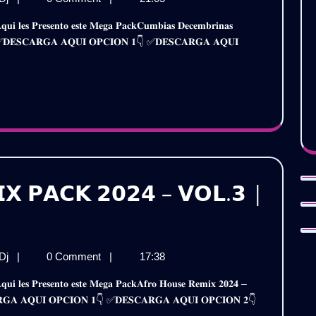
𝗘𝗫𝗧𝗘𝗡𝗗𝗘𝗗
𝗗𝗘𝗖𝗘𝗠𝗕𝗥𝗜𝗡𝗔𝗦
𝗣𝗔𝗖𝗞
𝗘𝗫𝗧𝗘𝗡𝗗𝗘𝗗
𝐚𝐟𝐢𝐫𝐞 ✅𝐃𝐄𝐒𝐂𝐀𝐑𝐆𝐀 𝐀𝐐𝐔𝐈 𝐎𝐏𝐂𝐈𝐎𝐍 𝟏👇 ✅𝐃𝐄𝐒𝐂𝐀𝐑𝐆𝐀 𝐀𝐐𝐔𝐈
𝗣𝗔𝗖𝗞
𝟮𝟬𝟮𝟰
𝟮𝟬𝟮𝟰
|
|
𝗚𝗥𝗔𝗧𝗜𝗦
𝗚𝗥𝗔𝗧𝗜𝗦
𝗫 𝗣𝗔𝗖𝗞 𝟮𝟬𝟮𝟰 – 𝗩𝗢𝗟.𝟯 |
𝗔𝗙𝗥𝗢
 Dj
|
0 Comment
|
17:38
𝗛𝗢𝗨𝗦𝗘
𝗥𝗘𝗠𝗜𝗫
𝐒𝐂𝐀𝐑𝐆𝐀 𝐀𝐐𝐔𝐈 𝐎𝐏𝐂𝐈𝐎𝐍 𝟏👇 ✅𝐃𝐄𝐒𝐂𝐀𝐑𝐆𝐀 𝐀𝐐𝐔𝐈 𝐎𝐏𝐂𝐈𝐎𝐍 𝟐👇
𝗣𝗔𝗖𝗞