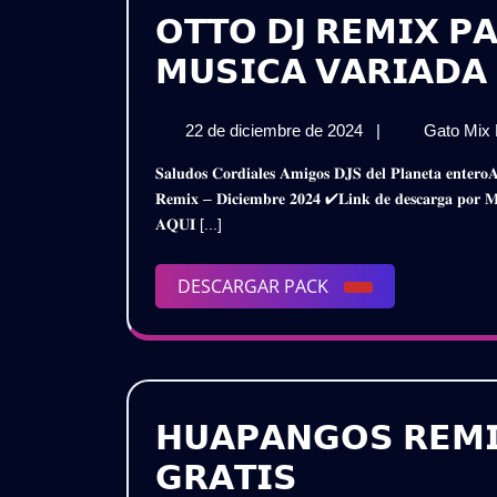
𝗢𝗧𝗧𝗢 𝗗𝗝 𝗥𝗘𝗠𝗜𝗫 𝗣
𝗠𝗨𝗦𝗜𝗖𝗔 𝗩𝗔𝗥𝗜𝗔𝗗𝗔 
22
22 de diciembre de 2024
|
Gato Mix
de
𝐒𝐚𝐥𝐮𝐝𝐨𝐬 𝐂𝐨𝐫𝐝𝐢𝐚𝐥𝐞𝐬 𝐀𝐦𝐢𝐠𝐨𝐬 𝐃𝐉𝐒 𝐝𝐞𝐥 𝐏𝐥𝐚𝐧𝐞𝐭𝐚 𝐞𝐧𝐭𝐞𝐫𝐨𝐀𝐪𝐮𝐢 𝐥𝐞𝐬 𝐏𝐫𝐞𝐬𝐞𝐧𝐭𝐨 𝐞𝐬𝐭𝐞 𝐌𝐞𝐠𝐚 𝐏𝐚𝐜𝐤 𝐌𝐮𝐬𝐢𝐜𝐚𝐥 𝐕𝐚𝐫𝐢𝐚𝐝𝐨𝐎𝐭𝐭𝐨 𝐃𝐣
diciembre
𝐑𝐞𝐦𝐢𝐱 – 𝐃𝐢𝐜𝐢𝐞𝐦𝐛𝐫𝐞 𝟐𝟎𝟐𝟒 ✔𝐋𝐢𝐧𝐤 𝐝𝐞 𝐝𝐞𝐬𝐜𝐚𝐫𝐠𝐚 
de
𝐀𝐐𝐔𝐈 [...]
2024
DESCARGAR
DESCARGAR PACK
PACK
𝗛𝗨𝗔𝗣𝗔𝗡𝗚𝗢𝗦 𝗥𝗘𝗠𝗜
𝗛𝗨𝗔𝗣𝗔𝗡𝗚
𝗚𝗥𝗔𝗧𝗜𝗦