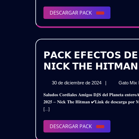
DESCARGAR
DESCARGAR PACK
PACK
𝗣𝗔𝗖𝗞 𝗘𝗙𝗘𝗖𝗧𝗢𝗦 𝗗𝗘
𝗡𝗜𝗖𝗞 𝗧𝗛𝗘 𝗛𝗜𝗧𝗠𝗔𝗡
30
30 de diciembre de 2024
|
Gato Mix
de
𝐒𝐚𝐥𝐮𝐝𝐨𝐬 𝐂𝐨𝐫𝐝𝐢𝐚𝐥𝐞𝐬 𝐀𝐦𝐢𝐠𝐨𝐬 𝐃𝐉𝐒 𝐝𝐞𝐥 𝐏𝐥𝐚𝐧𝐞𝐭𝐚 𝐞𝐧𝐭𝐞𝐫𝐨𝐀𝐪𝐮𝐢 𝐥𝐞𝐬 𝐏𝐫𝐞𝐬𝐞𝐧𝐭𝐨 𝐞𝐬𝐭𝐞 𝐌𝐞𝐠𝐚 𝐏𝐚𝐜𝐤𝐕𝐨𝐜𝐞𝐬 𝐄𝐟𝐞𝐜𝐭𝐨𝐬 𝐀𝐧̃𝐨 𝐍𝐮𝐞𝐯𝐨
diciembre
𝟐𝟎𝟐𝟓 – 𝐍𝐢𝐜𝐤 𝐓𝐡𝐞 𝐇𝐢𝐭𝐦𝐚𝐧 ✔𝐋𝐢𝐧𝐤 𝐝𝐞 𝐝𝐞𝐬𝐜𝐚𝐫𝐠𝐚 
de
[...]
2024
DESCARGAR
DESCARGAR PACK
PACK