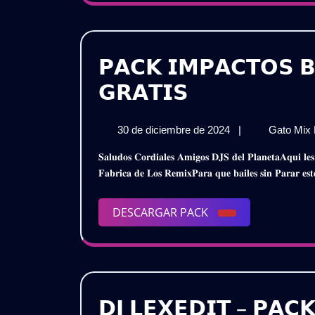
𝗣𝗔𝗖𝗞 𝗜𝗠𝗣𝗔𝗖𝗧𝗢𝗦 𝗕
𝗣𝗔𝗖𝗞
𝗚𝗥𝗔𝗧𝗜𝗦
𝗜𝗠𝗣𝗔𝗖𝗧𝗢𝗦
30
30 de diciembre de 2024
|
Gato Mix
𝗕𝗔𝗜𝗟𝗔𝗕𝗟𝗘
de
𝐒𝐚𝐥𝐮𝐝𝐨𝐬 𝐂𝐨𝐫𝐝𝐢𝐚𝐥𝐞𝐬 𝐀𝐦𝐢𝐠𝐨𝐬 𝐃𝐉𝐒 𝐝𝐞𝐥 𝐏𝐥𝐚𝐧𝐞𝐭𝐚𝐀𝐪𝐮𝐢 𝐥𝐞𝐬 𝐏𝐫𝐞𝐬𝐞𝐧𝐭𝐨 𝐞𝐬𝐭𝐞 𝐌𝐞𝐠𝐚 𝐏𝐚𝐜𝐤𝐈𝐦𝐩𝐚𝐜𝐭𝐨𝐬 𝐁𝐚𝐢𝐥𝐚𝐛𝐥𝐞𝐬 𝟐𝟎𝟐𝟓 – 𝐋𝐚
𝟮𝟬𝟮𝟱
diciembre
𝐅𝐚𝐛𝐫𝐢𝐜𝐚 𝐝𝐞 𝐋𝐨𝐬 𝐑𝐞𝐦𝐢𝐱𝐏𝐚𝐫𝐚 𝐪𝐮𝐞 𝐛𝐚𝐢𝐥𝐞𝐬 𝐬𝐢𝐧 𝐏𝐚𝐫𝐚𝐫 𝐞
de
|
2024
𝗚𝗥𝗔𝗧𝗜𝗦
DESCARGAR
DESCARGAR PACK
PACK
𝗗𝗝 𝗟𝗘𝗫𝗘𝗗𝗜𝗧 – 𝗣𝗔𝗖