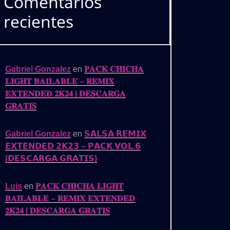
Comentarios
recientes
Gabriel Gonzalez
en
𝐏𝐀𝐂𝐊 𝐂𝐇𝐈𝐂𝐇𝐀
𝐋𝐈𝐆𝐇𝐓 𝐁𝐀𝐈𝐋𝐀𝐁𝐋𝐄 – 𝐑𝐄𝐌𝐈𝐗
𝐄𝐗𝐓𝐄𝐍𝐃𝐄𝐃 𝟐𝐊𝟐𝟒 | 𝐃𝐄𝐒𝐂𝐀𝐑𝐆𝐀
𝐆𝐑𝐀𝐓𝐈𝐒
Gabriel Gonzalez
en
𝗦𝗔𝗟𝗦𝗔 𝗥𝗘𝗠𝗜𝗫
𝗘𝗫𝗧𝗘𝗡𝗗𝗘𝗗 𝟮𝗞𝟮𝟯 – 𝗣𝗔𝗖𝗞 𝗩𝗢𝗟.𝟲
(𝗗𝗘𝗦𝗖𝗔𝗥𝗚𝗔 𝗚𝗥𝗔𝗧𝗜𝗦)
Luis
en
𝐏𝐀𝐂𝐊 𝐂𝐇𝐈𝐂𝐇𝐀 𝐋𝐈𝐆𝐇𝐓
𝐁𝐀𝐈𝐋𝐀𝐁𝐋𝐄 – 𝐑𝐄𝐌𝐈𝐗 𝐄𝐗𝐓𝐄𝐍𝐃𝐄𝐃
𝟐𝐊𝟐𝟒 | 𝐃𝐄𝐒𝐂𝐀𝐑𝐆𝐀 𝐆𝐑𝐀𝐓𝐈𝐒