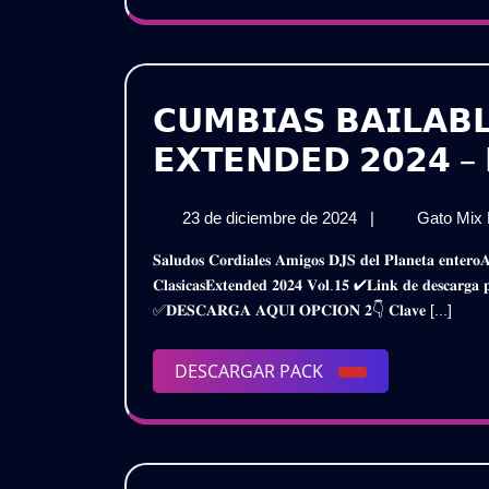
𝗖𝗨𝗠𝗕𝗜𝗔𝗦 𝗕𝗔𝗜𝗟𝗔𝗕𝗟
𝗘𝗫𝗧𝗘𝗡𝗗𝗘𝗗 𝟮𝟬𝟮𝟰 – 
23
23 de diciembre de 2024
|
Gato Mix
de
𝐒𝐚𝐥𝐮𝐝𝐨𝐬 𝐂𝐨𝐫𝐝𝐢𝐚𝐥𝐞𝐬 𝐀𝐦𝐢𝐠𝐨𝐬 𝐃𝐉𝐒 𝐝𝐞𝐥 𝐏𝐥𝐚𝐧𝐞𝐭𝐚 𝐞𝐧𝐭𝐞𝐫𝐨𝐀𝐪𝐮𝐢 𝐥𝐞𝐬 𝐏𝐫𝐞𝐬𝐞𝐧𝐭𝐨 𝐞𝐬𝐭𝐞 𝐌𝐞𝐠𝐚 𝐏𝐚𝐜𝐤𝐂𝐮𝐦𝐛𝐢𝐚𝐬 𝐁𝐚𝐢𝐥𝐚𝐛𝐥𝐞𝐬
diciembre
𝐂𝐥𝐚𝐬𝐢𝐜𝐚𝐬𝐄𝐱𝐭𝐞𝐧𝐝𝐞𝐝 𝟐𝟎𝟐𝟒 𝐕𝐨𝐥.𝟏𝟓 ✔𝐋𝐢𝐧𝐤 𝐝𝐞 𝐝𝐞𝐬𝐜𝐚
de
✅𝐃𝐄𝐒𝐂𝐀𝐑𝐆𝐀 𝐀𝐐𝐔𝐈 𝐎𝐏𝐂𝐈𝐎𝐍 𝟐👇 𝐂𝐥𝐚𝐯𝐞 [...]
2024
DESCARGAR
DESCARGAR PACK
PACK