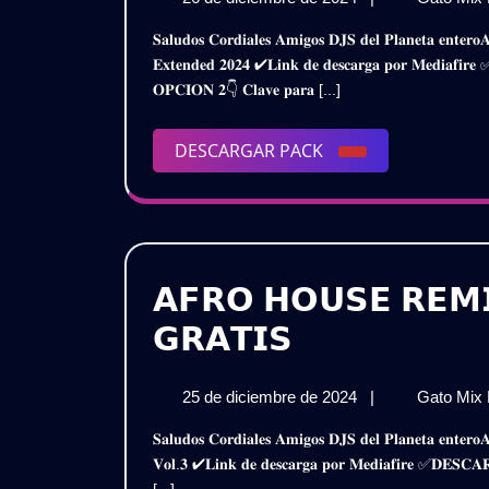
de
𝐒𝐚𝐥𝐮𝐝𝐨𝐬 𝐂𝐨𝐫𝐝𝐢𝐚𝐥𝐞𝐬 𝐀𝐦𝐢𝐠𝐨𝐬 𝐃𝐉𝐒 𝐝𝐞𝐥 𝐏𝐥𝐚𝐧𝐞𝐭𝐚 𝐞𝐧𝐭𝐞𝐫𝐨𝐀𝐪𝐮𝐢 𝐥𝐞𝐬 𝐏𝐫𝐞𝐬𝐞𝐧𝐭𝐨 𝐞𝐬𝐭𝐞 𝐌𝐞𝐠𝐚 𝐏𝐚𝐜𝐤𝐂𝐮𝐦𝐛𝐢𝐚𝐬 𝐃𝐞𝐜𝐞𝐦𝐛𝐫𝐢𝐧𝐚𝐬
diciembre
𝐄𝐱𝐭𝐞𝐧𝐝𝐞𝐝 𝟐𝟎𝟐𝟒 ✔𝐋𝐢𝐧𝐤 𝐝𝐞 𝐝𝐞𝐬𝐜𝐚𝐫𝐠𝐚 𝐩𝐨𝐫 𝐌𝐞𝐝𝐢
de
𝐎𝐏𝐂𝐈𝐎𝐍 𝟐👇 𝐂𝐥𝐚𝐯𝐞 𝐩𝐚𝐫𝐚 [...]
2024
DESCARGAR
DESCARGAR PACK
PACK
𝗔𝗙𝗥𝗢 𝗛𝗢𝗨𝗦𝗘 𝗥𝗘𝗠𝗜
𝗔𝗙𝗥𝗢
𝗚𝗥𝗔𝗧𝗜𝗦
𝗛𝗢𝗨𝗦𝗘
25
25 de diciembre de 2024
|
Gato Mix
𝗥𝗘𝗠𝗜𝗫
de
𝐒𝐚𝐥𝐮𝐝𝐨𝐬 𝐂𝐨𝐫𝐝𝐢𝐚𝐥𝐞𝐬 𝐀𝐦𝐢𝐠𝐨𝐬 𝐃𝐉𝐒 𝐝𝐞𝐥 𝐏𝐥𝐚𝐧𝐞𝐭𝐚 𝐞𝐧𝐭𝐞𝐫𝐨𝐀𝐪𝐮𝐢 𝐥𝐞𝐬 𝐏𝐫𝐞𝐬𝐞𝐧𝐭𝐨 𝐞𝐬𝐭𝐞 𝐌𝐞𝐠𝐚 𝐏𝐚𝐜𝐤𝐀𝐟𝐫𝐨 𝐇𝐨𝐮𝐬𝐞 𝐑𝐞𝐦𝐢𝐱 𝟐𝟎𝟐𝟒 –
𝗣𝗔𝗖𝗞
diciembre
𝐕𝐨𝐥.𝟑 ✔𝐋𝐢𝐧𝐤 𝐝𝐞 𝐝𝐞𝐬𝐜𝐚𝐫𝐠𝐚 𝐩𝐨𝐫 𝐌𝐞𝐝𝐢𝐚𝐟𝐢𝐫𝐞 ✅𝐃
de