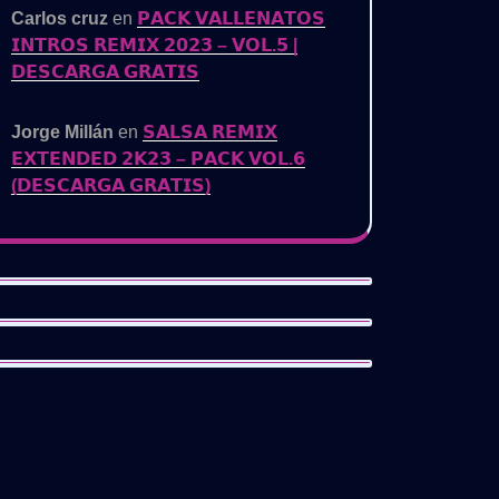
Carlos cruz
en
𝗣𝗔𝗖𝗞 𝗩𝗔𝗟𝗟𝗘𝗡𝗔𝗧𝗢𝗦
𝗜𝗡𝗧𝗥𝗢𝗦 𝗥𝗘𝗠𝗜𝗫 𝟮𝟬𝟮𝟯 – 𝗩𝗢𝗟.𝟱 |
𝗗𝗘𝗦𝗖𝗔𝗥𝗚𝗔 𝗚𝗥𝗔𝗧𝗜𝗦
Jorge Millán
en
𝗦𝗔𝗟𝗦𝗔 𝗥𝗘𝗠𝗜𝗫
𝗘𝗫𝗧𝗘𝗡𝗗𝗘𝗗 𝟮𝗞𝟮𝟯 – 𝗣𝗔𝗖𝗞 𝗩𝗢𝗟.𝟲
(𝗗𝗘𝗦𝗖𝗔𝗥𝗚𝗔 𝗚𝗥𝗔𝗧𝗜𝗦)