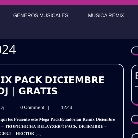
GENEROS MUSICALES
MUSICA REMIX
024
𝗫 𝗣𝗔𝗖𝗞 𝗗𝗜𝗖𝗜𝗘𝗠𝗕𝗥𝗘
𝗘𝗖𝗨𝗔𝗗𝗢𝗥𝗜𝗔𝗡
𝗝 | 𝗚𝗥𝗔𝗧𝗜𝗦
𝗥𝗘𝗠𝗜𝗫
𝗘𝗖𝗨𝗔𝗗𝗢𝗥𝗜𝗔𝗡
 Dj
|
0 Comment
|
12:43
𝗣𝗔𝗖𝗞
𝗥𝗘𝗠𝗜𝗫
𝗗𝗜𝗖𝗜𝗘𝗠𝗕𝗥𝗘
𝗣𝗔𝗖𝗞
𝐑𝐄 – 𝐓𝐑𝐎𝐏𝐈𝐂𝐇𝐈𝐂𝐇𝐀 𝐃𝐄𝐋𝐀𝐘𝐙𝐄𝐑📁𝐏𝐀𝐂𝐊 𝐃𝐈𝐂𝐈𝐄𝐌𝐁𝐑𝐄 –
𝗗𝗜𝗖𝗜𝗘𝗠𝗕𝗥𝗘
𝟮𝟬𝟮𝟰
𝟐𝟎𝟐𝟒 – 𝐇𝐄𝐂𝐓𝐎𝐑 [...]
𝟮𝟬𝟮𝟰