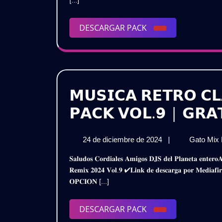
𝟮𝟬𝟮𝟰
[...]
2024
–
DESCARGAR
DESCARGAR PACK
𝗩𝗢𝗟.𝟯
PACK
|
𝗚𝗥𝗔𝗧𝗜𝗦
𝗠𝗨𝗦𝗜𝗖𝗔 𝗥𝗘𝗧𝗥𝗢 𝗖𝗟
𝗣𝗔𝗖𝗞 𝗩𝗢𝗟.𝟵 | 𝗚𝗥𝗔
24
24 de diciembre de 2024
|
Gato Mix
de
𝐒𝐚𝐥𝐮𝐝𝐨𝐬 𝐂𝐨𝐫𝐝𝐢𝐚𝐥𝐞𝐬 𝐀𝐦𝐢𝐠𝐨𝐬 𝐃𝐉𝐒 𝐝𝐞𝐥 𝐏𝐥𝐚𝐧𝐞𝐭𝐚 𝐞𝐧𝐭𝐞𝐫𝐨𝐀𝐪𝐮𝐢 𝐥𝐞𝐬 𝐏𝐫𝐞𝐬𝐞𝐧𝐭𝐨 𝐞𝐬𝐭𝐞 𝐌𝐞𝐠𝐚 𝐏𝐚𝐜𝐤𝐌𝐮𝐬𝐢𝐜𝐚 𝐑𝐞𝐭𝐫𝐨 𝐂𝐥𝐚𝐬𝐢𝐜𝐨𝐬 –
diciembre
𝐑𝐞𝐦𝐢𝐱 𝟐𝟎𝟐𝟒 𝐕𝐨𝐥.𝟗 ✔𝐋𝐢𝐧𝐤 𝐝𝐞 𝐝𝐞𝐬𝐜𝐚𝐫𝐠𝐚 𝐩𝐨𝐫 𝐌𝐞
de
𝐎𝐏𝐂𝐈𝐎𝐍 [...]
2024
DESCARGAR
DESCARGAR PACK
PACK