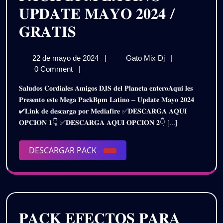
𝐔𝐏𝐃𝐀𝐓𝐄 𝐌𝐀𝐘𝐎 𝟐𝟎𝟐𝟒 /
𝐏𝐀𝐂𝐊
𝐆𝐑𝐀𝐓𝐈𝐒
𝐁𝐏𝐌
22
𝐏𝐀𝐂𝐊
22 de mayo de 2024
|
Gato Mix Dj
|
𝐋𝐀𝐓𝐈𝐍𝐎
de
𝐁𝐏𝐌
0 Comment
|
–
mayo
𝐋𝐀𝐓𝐈𝐍𝐎
𝐒𝐚𝐥𝐮𝐝𝐨𝐬 𝐂𝐨𝐫𝐝𝐢𝐚𝐥𝐞𝐬 𝐀𝐦𝐢𝐠𝐨𝐬 𝐃𝐉𝐒 𝐝𝐞𝐥 𝐏𝐥𝐚𝐧𝐞𝐭𝐚 𝐞𝐧𝐭𝐞𝐫𝐨𝐀𝐪𝐮𝐢 𝐥𝐞𝐬
de
–
𝐔𝐏𝐃𝐀𝐓𝐄
𝐏𝐫𝐞𝐬𝐞𝐧𝐭𝐨 𝐞𝐬𝐭𝐞 𝐌𝐞𝐠𝐚 𝐏𝐚𝐜𝐤𝐁𝐩𝐦 𝐋𝐚𝐭𝐢𝐧𝐨 – 𝐔𝐩𝐝𝐚𝐭𝐞 𝐌𝐚𝐲𝐨 𝟐𝟎𝟐𝟒
2024
𝐔𝐏𝐃𝐀𝐓𝐄
✔𝐋𝐢𝐧𝐤 𝐝𝐞 𝐝𝐞𝐬𝐜𝐚𝐫𝐠𝐚 𝐩𝐨𝐫 𝐌𝐞𝐝𝐢𝐚𝐟𝐢𝐫𝐞 ✅𝐃𝐄𝐒𝐂𝐀𝐑𝐆𝐀 𝐀𝐐𝐔𝐈
𝐌𝐀𝐘𝐎
𝐌𝐀𝐘𝐎
𝐎𝐏𝐂𝐈𝐎𝐍 𝟏👇 ✅𝐃𝐄𝐒𝐂𝐀𝐑𝐆𝐀 𝐀𝐐𝐔𝐈 𝐎𝐏𝐂𝐈𝐎𝐍 𝟐👇 [...]
𝟐𝟎𝟐𝟒
𝟐𝟎𝟐𝟒
/
𝐆𝐑𝐀𝐓𝐈𝐒
DESCARGAR
DESCARGAR PACK
/
PACK
𝐆𝐑𝐀𝐓𝐈𝐒
𝐏𝐀𝐂𝐊 𝐄𝐅𝐄𝐂𝐓𝐎𝐒 𝐏𝐀𝐑𝐀