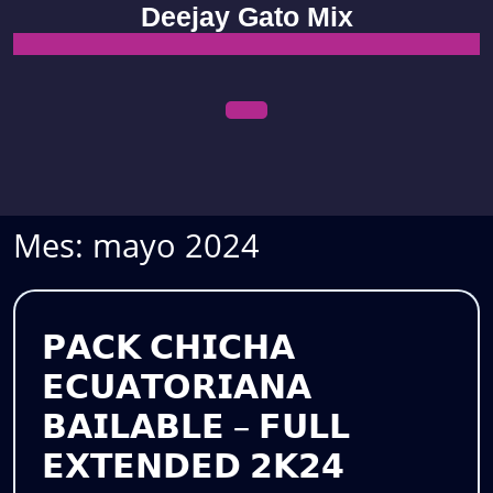
Skip
Deejay Gato Mix
to
content
Open
Menu
Mes:
mayo 2024
𝗣𝗔𝗖𝗞 𝗖𝗛𝗜𝗖𝗛𝗔
𝗘𝗖𝗨𝗔𝗧𝗢𝗥𝗜𝗔𝗡𝗔
𝗕𝗔𝗜𝗟𝗔𝗕𝗟𝗘 – 𝗙𝗨𝗟𝗟
𝗘𝗫𝗧𝗘𝗡𝗗𝗘𝗗 𝟮𝗞𝟮𝟰