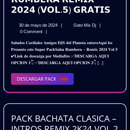
𝗣𝗔𝗖
𝟮𝟬𝟮𝟰 (𝗩𝗢𝗟.𝟱) 𝗚𝗥𝗔𝗧𝗜𝗦
𝗦𝗔𝗟
30
𝗣𝗔𝗖𝗞
30 de mayo de 2024
|
Gato Mix Dj
|
𝗥𝗨
de
𝗦𝗔𝗟𝗦𝗔
0 Comment
|
𝗥𝗘𝗠
mayo
𝗥𝗨𝗠𝗕𝗘𝗥𝗔
𝐒𝐚𝐥𝐮𝐝𝐨𝐬 𝐂𝐨𝐫𝐝𝐢𝐚𝐥𝐞𝐬 𝐀𝐦𝐢𝐠𝐨𝐬 𝐃𝐉𝐒 𝐝𝐞𝐥 𝐏𝐥𝐚𝐧𝐞𝐭𝐚 𝐞𝐧𝐭𝐞𝐫𝐨𝐀𝐪𝐮𝐢 𝐥𝐞𝐬
de
𝗥𝗘𝗠𝗜𝗫
𝟮𝟬𝟮
𝐏𝐫𝐞𝐬𝐞𝐧𝐭𝐨 𝐞𝐬𝐭𝐞 𝐒𝐮𝐩𝐞𝐫 𝐏𝐚𝐜𝐤𝐒𝐚𝐥𝐬𝐚 𝐑𝐮𝐦𝐛𝐞𝐫𝐚 – 𝐑𝐞𝐦𝐢𝐱 𝟐𝟎𝟐𝟒 𝐕𝐨𝐥.𝟓
2024
𝟮𝟬𝟮𝟰
✔𝐋𝐢𝐧𝐤 𝐝𝐞 𝐝𝐞𝐬𝐜𝐚𝐫𝐠𝐚 𝐩𝐨𝐫 𝐌𝐞𝐝𝐢𝐚𝐟𝐢𝐫𝐞 ✅𝐃𝐄𝐒𝐂𝐀𝐑𝐆𝐀 𝐀𝐐𝐔𝐈
(𝗩𝗢𝗟.𝟱)
(𝗩𝗢
𝐎𝐏𝐂𝐈𝐎𝐍 𝟏👇 ✅𝐃𝐄𝐒𝐂𝐀𝐑𝐆𝐀 𝐀𝐐𝐔𝐈 𝐎𝐏𝐂𝐈𝐎𝐍 𝟐👇 [...]
𝗚𝗥𝗔𝗧𝗜𝗦
𝗚𝗥𝗔
DESCARGAR
DESCARGAR PACK
PACK
PACK BACHATA CLASICA –
INTROS REMIX 2K24 VOL.2