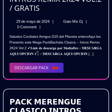
PACK
/ GRATIS
BACHATA
29
PACK
29 de mayo de 2024
|
Gato Mix Dj
|
CLASICA
de
BACHATA
0 Comment
|
–
mayo
CLASICA
Saludos Cordiales Amigos DJS del Planeta enteroAqui les
de
–
INTROS
Presento este Mega PackBachata Clasica – Intros Remix
2024
INTROS
2K24 Vol.2 ✔𝐋𝐢𝐧𝐤 𝐝𝐞 𝐝𝐞𝐬𝐜𝐚𝐫𝐠𝐚 𝐩𝐨𝐫 𝐌𝐞𝐝𝐢𝐚𝐟𝐢𝐫𝐞 ✅𝐃𝐄𝐒𝐂𝐀𝐑𝐆𝐀
REMIX
REMIX
𝐀𝐐𝐔𝐈 𝐎𝐏𝐂𝐈𝐎𝐍 𝟏👇 ✅𝐃𝐄𝐒𝐂𝐀𝐑𝐆𝐀 𝐀𝐐𝐔𝐈 𝐎𝐏𝐂𝐈𝐎𝐍 [...]
2K24
2K24
VOL.2
/
DESCARGAR
DESCARGAR PACK
VOL.2
GRATIS
PACK
/
GRATIS
𝗣𝗔𝗖𝗞 𝗠𝗘𝗥𝗘𝗡𝗚𝗨𝗘
𝗖𝗟𝗔𝗦𝗜𝗖𝗢 𝗜𝗡𝗧𝗥𝗢𝗦