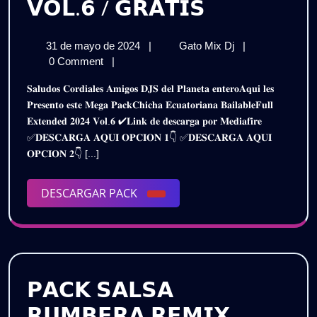
𝗣𝗔𝗖𝗞
𝗩𝗢𝗟.𝟲 / 𝗚𝗥𝗔𝗧𝗜𝗦
𝗖𝗛𝗜𝗖𝗛𝗔
31
𝗣𝗔𝗖𝗞
31 de mayo de 2024
|
Gato Mix Dj
|
𝗘𝗖𝗨𝗔𝗧𝗢𝗥
de
𝗖𝗛𝗜𝗖𝗛𝗔
0 Comment
|
𝗕𝗔𝗜𝗟𝗔𝗕𝗟
mayo
𝗘𝗖𝗨𝗔𝗧𝗢𝗥𝗜𝗔𝗡
𝐒𝐚𝐥𝐮𝐝𝐨𝐬 𝐂𝐨𝐫𝐝𝐢𝐚𝐥𝐞𝐬 𝐀𝐦𝐢𝐠𝐨𝐬 𝐃𝐉𝐒 𝐝𝐞𝐥 𝐏𝐥𝐚𝐧𝐞𝐭𝐚 𝐞𝐧𝐭𝐞𝐫𝐨𝐀𝐪𝐮𝐢 𝐥𝐞𝐬
de
𝗕𝗔𝗜𝗟𝗔𝗕𝗟𝗘
–
𝐏𝐫𝐞𝐬𝐞𝐧𝐭𝐨 𝐞𝐬𝐭𝐞 𝐌𝐞𝐠𝐚 𝐏𝐚𝐜𝐤𝐂𝐡𝐢𝐜𝐡𝐚 𝐄𝐜𝐮𝐚𝐭𝐨𝐫𝐢𝐚𝐧𝐚 𝐁𝐚𝐢𝐥𝐚𝐛𝐥𝐞𝐅𝐮𝐥𝐥
2024
–
𝐄𝐱𝐭𝐞𝐧𝐝𝐞𝐝 𝟐𝟎𝟐𝟒 𝐕𝐨𝐥.𝟔 ✔𝐋𝐢𝐧𝐤 𝐝𝐞 𝐝𝐞𝐬𝐜𝐚𝐫𝐠𝐚 𝐩𝐨𝐫 𝐌𝐞𝐝𝐢𝐚𝐟𝐢𝐫𝐞
𝗙𝗨𝗟𝗟
𝗙𝗨𝗟𝗟
✅𝐃𝐄𝐒𝐂𝐀𝐑𝐆𝐀 𝐀𝐐𝐔𝐈 𝐎𝐏𝐂𝐈𝐎𝐍 𝟏👇 ✅𝐃𝐄𝐒𝐂𝐀𝐑𝐆𝐀 𝐀𝐐𝐔𝐈
𝗘𝗫𝗧𝗘𝗡𝗗𝗘𝗗
𝗘𝗫𝗧𝗘𝗡𝗗𝗘
𝐎𝐏𝐂𝐈𝐎𝐍 𝟐👇 [...]
𝟮𝗞𝟮𝟰
𝗩𝗢𝗟.𝟲
𝟮𝗞𝟮𝟰
/
DESCARGAR
DESCARGAR PACK
𝗚𝗥𝗔𝗧𝗜𝗦
𝗩𝗢𝗟.𝟲
PACK
/
𝗚𝗥𝗔𝗧𝗜𝗦
𝗣𝗔𝗖𝗞 𝗦𝗔𝗟𝗦𝗔
𝗥𝗨𝗠𝗕𝗘𝗥𝗔 𝗥𝗘𝗠𝗜𝗫