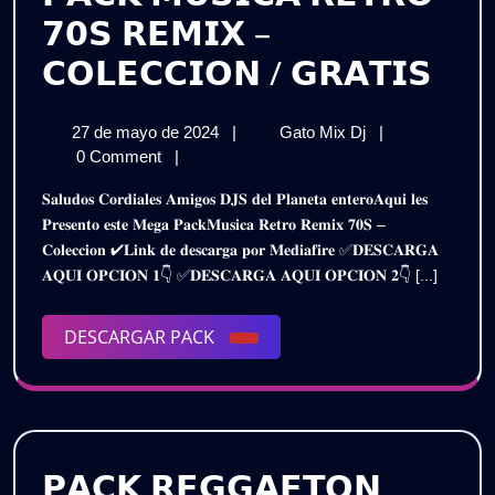
𝟳𝟬𝗦 𝗥𝗘𝗠𝗜𝗫 –
𝗣𝗔
𝗖𝗢𝗟𝗘𝗖𝗖𝗜𝗢𝗡 / 𝗚𝗥𝗔𝗧𝗜𝗦
𝗠𝗨
27
𝗣𝗔𝗖𝗞
27 de mayo de 2024
|
Gato Mix Dj
|
𝗥𝗘
de
𝗠𝗨𝗦𝗜𝗖𝗔
0 Comment
|
𝟳𝟬
mayo
𝗥𝗘𝗧𝗥𝗢
𝐒𝐚𝐥𝐮𝐝𝐨𝐬 𝐂𝐨𝐫𝐝𝐢𝐚𝐥𝐞𝐬 𝐀𝐦𝐢𝐠𝐨𝐬 𝐃𝐉𝐒 𝐝𝐞𝐥 𝐏𝐥𝐚𝐧𝐞𝐭𝐚 𝐞𝐧𝐭𝐞𝐫𝐨𝐀𝐪𝐮𝐢 𝐥𝐞𝐬
de
𝟳𝟬𝗦
𝗥𝗘
𝐏𝐫𝐞𝐬𝐞𝐧𝐭𝐨 𝐞𝐬𝐭𝐞 𝐌𝐞𝐠𝐚 𝐏𝐚𝐜𝐤𝐌𝐮𝐬𝐢𝐜𝐚 𝐑𝐞𝐭𝐫𝐨 𝐑𝐞𝐦𝐢𝐱 𝟕𝟎𝐒 –
2024
𝗥𝗘𝗠𝗜𝗫
𝐂𝐨𝐥𝐞𝐜𝐜𝐢𝐨𝐧 ✔𝐋𝐢𝐧𝐤 𝐝𝐞 𝐝𝐞𝐬𝐜𝐚𝐫𝐠𝐚 𝐩𝐨𝐫 𝐌𝐞𝐝𝐢𝐚𝐟𝐢𝐫𝐞 ✅𝐃𝐄𝐒𝐂𝐀𝐑𝐆𝐀
–
–
𝐀𝐐𝐔𝐈 𝐎𝐏𝐂𝐈𝐎𝐍 𝟏👇 ✅𝐃𝐄𝐒𝐂𝐀𝐑𝐆𝐀 𝐀𝐐𝐔𝐈 𝐎𝐏𝐂𝐈𝐎𝐍 𝟐👇 [...]
𝗖𝗢𝗟𝗘𝗖𝗖𝗜𝗢𝗡
𝗖𝗢
/
𝗚𝗥𝗔𝗧𝗜𝗦
DESCARGAR
DESCARGAR PACK
/
PACK
𝗚𝗥
𝗣𝗔𝗖𝗞 𝗥𝗘𝗚𝗚𝗔𝗘𝗧𝗢𝗡