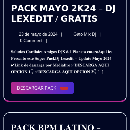
𝗣𝗔𝗖𝗞 𝗠𝗔𝗬𝗢 𝟮𝗞𝟮𝟰 – 𝗗𝗝
𝗣𝗔𝗖𝗞
𝗟𝗘𝗫𝗘𝗗𝗜𝗧 / 𝗚𝗥𝗔𝗧𝗜𝗦
𝗠𝗔𝗬𝗢
23
𝗣𝗔𝗖𝗞
23 de mayo de 2024
|
Gato Mix Dj
|
𝟮𝗞𝟮𝟰
de
𝗠𝗔𝗬𝗢
0 Comment
|
–
mayo
𝟮𝗞𝟮𝟰
𝐒𝐚𝐥𝐮𝐝𝐨𝐬 𝐂𝐨𝐫𝐝𝐢𝐚𝐥𝐞𝐬 𝐀𝐦𝐢𝐠𝐨𝐬 𝐃𝐉𝐒 𝐝𝐞𝐥 𝐏𝐥𝐚𝐧𝐞𝐭𝐚 𝐞𝐧𝐭𝐞𝐫𝐨𝐀𝐪𝐮𝐢 𝐥𝐞𝐬
de
–
𝗗𝗝
𝐏𝐫𝐞𝐬𝐞𝐧𝐭𝐨 𝐞𝐬𝐭𝐞 𝐒𝐮𝐩𝐞𝐫 𝐏𝐚𝐜𝐤𝐃𝐣 𝐋𝐞𝐱𝐞𝐝𝐢𝐭 – 𝐔𝐩𝐝𝐚𝐭𝐞 𝐌𝐚𝐲𝐨 𝟐𝟎𝟐𝟒
2024
𝗗𝗝
✔𝐋𝐢𝐧𝐤 𝐝𝐞 𝐝𝐞𝐬𝐜𝐚𝐫𝐠𝐚 𝐩𝐨𝐫 𝐌𝐞𝐝𝐢𝐚𝐟𝐢𝐫𝐞 ✅𝐃𝐄𝐒𝐂𝐀𝐑𝐆𝐀 𝐀𝐐𝐔𝐈
𝗟𝗘𝗫𝗘𝗗𝗜𝗧
𝗟𝗘𝗫𝗘𝗗
𝐎𝐏𝐂𝐈𝐎𝐍 𝟏👇 ✅𝐃𝐄𝐒𝐂𝐀𝐑𝐆𝐀 𝐀𝐐𝐔𝐈 𝐎𝐏𝐂𝐈𝐎𝐍 𝟐👇 [...]
/
/
𝗚𝗥𝗔𝗧𝗜𝗦
DESCARGAR
DESCARGAR PACK
𝗚𝗥𝗔𝗧𝗜
PACK
𝐏𝐀𝐂𝐊 𝐁𝐏𝐌 𝐋𝐀𝐓𝐈𝐍𝐎 –