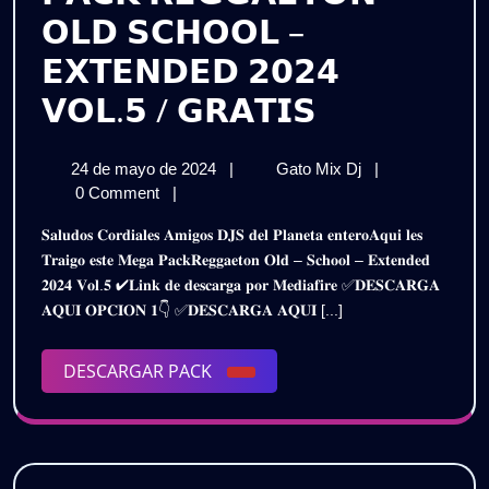
𝗢𝗟𝗗 𝗦𝗖𝗛𝗢𝗢𝗟 –
𝗘𝗫𝗧𝗘𝗡𝗗𝗘𝗗 𝟮𝟬𝟮𝟰
𝗣𝗔𝗖𝗞
𝗩𝗢𝗟.𝟱 / 𝗚𝗥𝗔𝗧𝗜𝗦
𝗥𝗘𝗚𝗚𝗔𝗘
24
𝗣𝗔𝗖𝗞
24 de mayo de 2024
|
Gato Mix Dj
|
𝗢𝗟𝗗
de
𝗥𝗘𝗚𝗚𝗔𝗘𝗧𝗢𝗡
0 Comment
|
𝗦𝗖𝗛𝗢𝗢𝗟
mayo
𝗢𝗟𝗗
𝐒𝐚𝐥𝐮𝐝𝐨𝐬 𝐂𝐨𝐫𝐝𝐢𝐚𝐥𝐞𝐬 𝐀𝐦𝐢𝐠𝐨𝐬 𝐃𝐉𝐒 𝐝𝐞𝐥 𝐏𝐥𝐚𝐧𝐞𝐭𝐚 𝐞𝐧𝐭𝐞𝐫𝐨𝐀𝐪𝐮𝐢 𝐥𝐞𝐬
de
𝗦𝗖𝗛𝗢𝗢𝗟
–
𝐓𝐫𝐚𝐢𝐠𝐨 𝐞𝐬𝐭𝐞 𝐌𝐞𝐠𝐚 𝐏𝐚𝐜𝐤𝐑𝐞𝐠𝐠𝐚𝐞𝐭𝐨𝐧 𝐎𝐥𝐝 – 𝐒𝐜𝐡𝐨𝐨𝐥 – 𝐄𝐱𝐭𝐞𝐧𝐝𝐞𝐝
2024
–
𝟐𝟎𝟐𝟒 𝐕𝐨𝐥.𝟓 ✔𝐋𝐢𝐧𝐤 𝐝𝐞 𝐝𝐞𝐬𝐜𝐚𝐫𝐠𝐚 𝐩𝐨𝐫 𝐌𝐞𝐝𝐢𝐚𝐟𝐢𝐫𝐞 ✅𝐃𝐄𝐒𝐂𝐀𝐑𝐆𝐀
𝗘𝗫𝗧𝗘𝗡𝗗𝗘𝗗
𝗘𝗫𝗧𝗘𝗡𝗗𝗘
𝐀𝐐𝐔𝐈 𝐎𝐏𝐂𝐈𝐎𝐍 𝟏👇 ✅𝐃𝐄𝐒𝐂𝐀𝐑𝐆𝐀 𝐀𝐐𝐔𝐈 [...]
𝟮𝟬𝟮𝟰
𝟮𝟬𝟮𝟰
𝗩𝗢𝗟.𝟱
/
DESCARGAR
DESCARGAR PACK
𝗩𝗢𝗟.𝟱
𝗚𝗥𝗔𝗧𝗜𝗦
PACK
/
𝗚𝗥𝗔𝗧𝗜𝗦