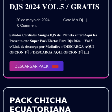
𝐏𝐀
𝐃𝐉𝐒 𝟐𝟎𝟐𝟒 𝐕𝐎𝐋.𝟓 / 𝐆𝐑𝐀𝐓𝐈𝐒
𝐄𝐅
20
𝐏𝐀𝐂𝐊
20 de mayo de 2024
|
Gato Mix Dj
|
𝐏𝐀
de
𝐄𝐅𝐄𝐂𝐓𝐎𝐒
0 Comment
|
𝐃𝐉
mayo
𝐏𝐀𝐑𝐀
𝐒𝐚𝐥𝐮𝐝𝐨𝐬 𝐂𝐨𝐫𝐝𝐢𝐚𝐥𝐞𝐬 𝐀𝐦𝐢𝐠𝐨𝐬 𝐃𝐉𝐒 𝐝𝐞𝐥 𝐏𝐥𝐚𝐧𝐞𝐭𝐚 𝐞𝐧𝐭𝐞𝐫𝐨𝐀𝐪𝐮𝐢 𝐥𝐞𝐬
de
𝐃𝐉𝐒
𝟐𝟎𝟐
𝐏𝐫𝐞𝐬𝐞𝐧𝐭𝐨 𝐞𝐬𝐭𝐞 𝐒𝐮𝐩𝐞𝐫 𝐏𝐚𝐜𝐤𝐄𝐟𝐞𝐜𝐭𝐨𝐬 𝐏𝐚𝐫𝐚 𝐃𝐣𝐬 𝟐𝟎𝟐𝟒 – 𝐕𝐨𝐥.𝟓
2024
𝟐𝟎𝟐𝟒
✔𝐋𝐢𝐧𝐤 𝐝𝐞 𝐝𝐞𝐬𝐜𝐚𝐫𝐠𝐚 𝐩𝐨𝐫 𝐌𝐞𝐝𝐢𝐚𝐟𝐢𝐫𝐞 ✅𝐃𝐄𝐒𝐂𝐀𝐑𝐆𝐀 𝐀𝐐𝐔𝐈
𝐕𝐎𝐋.𝟓
𝐕𝐎
𝐎𝐏𝐂𝐈𝐎𝐍 𝟏👇 ✅𝐃𝐄𝐒𝐂𝐀𝐑𝐆𝐀 𝐀𝐐𝐔𝐈 𝐎𝐏𝐂𝐈𝐎𝐍 𝟐👇 [...]
/
/
𝐆𝐑𝐀𝐓𝐈𝐒
DESCARGAR
DESCARGAR PACK
𝐆𝐑
PACK
𝗣𝗔𝗖𝗞 𝗖𝗛𝗜𝗖𝗛𝗔
𝗘𝗖𝗨𝗔𝗧𝗢𝗥𝗜𝗔𝗡𝗔