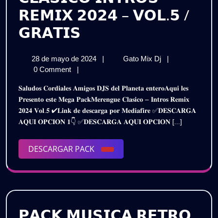
𝗥𝗘𝗠𝗜𝗫 𝟮𝟬𝟮𝟰 – 𝗩𝗢𝗟.𝟱 /
𝗣𝗔𝗖𝗞
𝗚𝗥𝗔𝗧𝗜𝗦
𝗠𝗘𝗥𝗘𝗡𝗚𝗨𝗘
28
𝗣𝗔𝗖𝗞
28 de mayo de 2024
|
Gato Mix Dj
|
𝗖𝗟𝗔𝗦𝗜𝗖𝗢
de
𝗠𝗘𝗥𝗘𝗡𝗚𝗨𝗘
0 Comment
|
𝗜𝗡𝗧𝗥𝗢𝗦
mayo
𝗖𝗟𝗔𝗦𝗜𝗖𝗢
𝐒𝐚𝐥𝐮𝐝𝐨𝐬 𝐂𝐨𝐫𝐝𝐢𝐚𝐥𝐞𝐬 𝐀𝐦𝐢𝐠𝐨𝐬 𝐃𝐉𝐒 𝐝𝐞𝐥 𝐏𝐥𝐚𝐧𝐞𝐭𝐚 𝐞𝐧𝐭𝐞𝐫𝐨𝐀𝐪𝐮𝐢 𝐥𝐞𝐬
de
𝗜𝗡𝗧𝗥𝗢𝗦
𝗥𝗘𝗠𝗜𝗫
𝐏𝐫𝐞𝐬𝐞𝐧𝐭𝐨 𝐞𝐬𝐭𝐞 𝐌𝐞𝐠𝐚 𝐏𝐚𝐜𝐤𝐌𝐞𝐫𝐞𝐧𝐠𝐮𝐞 𝐂𝐥𝐚𝐬𝐢𝐜𝐨 – 𝐈𝐧𝐭𝐫𝐨𝐬 𝐑𝐞𝐦𝐢𝐱
2024
𝗥𝗘𝗠𝗜𝗫
𝟐𝟎𝟐𝟒 𝐕𝐨𝐥.𝟓 ✔𝐋𝐢𝐧𝐤 𝐝𝐞 𝐝𝐞𝐬𝐜𝐚𝐫𝐠𝐚 𝐩𝐨𝐫 𝐌𝐞𝐝𝐢𝐚𝐟𝐢𝐫𝐞 ✅𝐃𝐄𝐒𝐂𝐀𝐑𝐆𝐀
𝟮𝟬𝟮𝟰
𝟮𝟬𝟮𝟰
𝐀𝐐𝐔𝐈 𝐎𝐏𝐂𝐈𝐎𝐍 𝟏👇 ✅𝐃𝐄𝐒𝐂𝐀𝐑𝐆𝐀 𝐀𝐐𝐔𝐈 𝐎𝐏𝐂𝐈𝐎𝐍 [...]
–
–
𝗩𝗢𝗟.𝟱
/
DESCARGAR
DESCARGAR PACK
𝗩𝗢𝗟.𝟱
𝗚𝗥𝗔𝗧𝗜𝗦
PACK
/
𝗚𝗥𝗔𝗧𝗜𝗦
𝗣𝗔𝗖𝗞 𝗠𝗨𝗦𝗜𝗖𝗔 𝗥𝗘𝗧𝗥𝗢