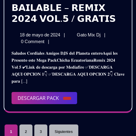
𝗕𝗔𝗜𝗟𝗔𝗕𝗟𝗘 – 𝗥𝗘𝗠𝗜𝗫
𝗣𝗔
𝟮𝟬𝟮𝟰 𝗩𝗢𝗟.𝟱 / 𝗚𝗥𝗔𝗧𝗜𝗦
𝗖𝗛𝗜
18
𝗣𝗔𝗖𝗞
18 de mayo de 2024
|
Gato Mix Dj
|
𝗘𝗖𝗨
de
𝗖𝗛𝗜𝗖𝗛𝗔
0 Comment
|
𝗕𝗔𝗜
mayo
𝗘𝗖𝗨𝗔𝗧𝗢𝗥𝗜𝗔𝗡
𝐒𝐚𝐥𝐮𝐝𝐨𝐬 𝐂𝐨𝐫𝐝𝐢𝐚𝐥𝐞𝐬 𝐀𝐦𝐢𝐠𝐨𝐬 𝐃𝐉𝐒 𝐝𝐞𝐥 𝐏𝐥𝐚𝐧𝐞𝐭𝐚 𝐞𝐧𝐭𝐞𝐫𝐨𝐀𝐪𝐮𝐢 𝐥𝐞𝐬
de
𝗕𝗔𝗜𝗟𝗔𝗕𝗟𝗘
–
𝐏𝐫𝐞𝐬𝐞𝐧𝐭𝐨 𝐞𝐬𝐭𝐞 𝐌𝐞𝐠𝐚 𝐏𝐚𝐜𝐤𝐂𝐡𝐢𝐜𝐡𝐚 𝐄𝐜𝐮𝐚𝐭𝐨𝐫𝐢𝐚𝐧𝐚𝐑𝐞𝐦𝐢𝐱 𝟐𝟎𝟐𝟒
2024
–
𝐕𝐨𝐥.𝟓 ✔𝐋𝐢𝐧𝐤 𝐝𝐞 𝐝𝐞𝐬𝐜𝐚𝐫𝐠𝐚 𝐩𝐨𝐫 𝐌𝐞𝐝𝐢𝐚𝐟𝐢𝐫𝐞 ✅𝐃𝐄𝐒𝐂𝐀𝐑𝐆𝐀
𝗥𝗘𝗠𝗜𝗫
𝗥𝗘
𝐀𝐐𝐔𝐈 𝐎𝐏𝐂𝐈𝐎𝐍 𝟏👇 ✅𝐃𝐄𝐒𝐂𝐀𝐑𝐆𝐀 𝐀𝐐𝐔𝐈 𝐎𝐏𝐂𝐈𝐎𝐍 𝟐👇 𝐂𝐥𝐚𝐯𝐞
𝟮𝟬𝟮𝟰
𝟮𝟬𝟮
𝐩𝐚𝐫𝐚 [...]
𝗩𝗢𝗟.𝟱
/
𝗩𝗢𝗟
𝗚𝗥𝗔𝗧𝗜𝗦
DESCARGAR
DESCARGAR PACK
/
PACK
𝗚𝗥𝗔
Paginación
1
2
3
Siguientes