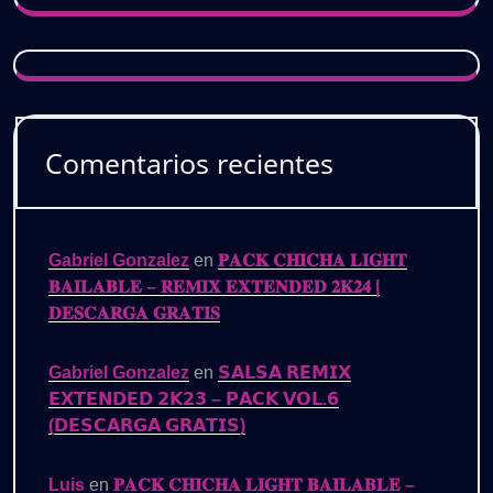
Comentarios recientes
Gabriel Gonzalez
en
𝐏𝐀𝐂𝐊 𝐂𝐇𝐈𝐂𝐇𝐀 𝐋𝐈𝐆𝐇𝐓
𝐁𝐀𝐈𝐋𝐀𝐁𝐋𝐄 – 𝐑𝐄𝐌𝐈𝐗 𝐄𝐗𝐓𝐄𝐍𝐃𝐄𝐃 𝟐𝐊𝟐𝟒 |
𝐃𝐄𝐒𝐂𝐀𝐑𝐆𝐀 𝐆𝐑𝐀𝐓𝐈𝐒
Gabriel Gonzalez
en
𝗦𝗔𝗟𝗦𝗔 𝗥𝗘𝗠𝗜𝗫
𝗘𝗫𝗧𝗘𝗡𝗗𝗘𝗗 𝟮𝗞𝟮𝟯 – 𝗣𝗔𝗖𝗞 𝗩𝗢𝗟.𝟲
(𝗗𝗘𝗦𝗖𝗔𝗥𝗚𝗔 𝗚𝗥𝗔𝗧𝗜𝗦)
Luis
en
𝐏𝐀𝐂𝐊 𝐂𝐇𝐈𝐂𝐇𝐀 𝐋𝐈𝐆𝐇𝐓 𝐁𝐀𝐈𝐋𝐀𝐁𝐋𝐄 –