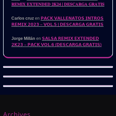
𝐑𝐄𝐌𝐈𝐗 𝐄𝐗𝐓𝐄𝐍𝐃𝐄𝐃 𝟐𝐊𝟐𝟒 | 𝐃𝐄𝐒𝐂𝐀𝐑𝐆𝐀 𝐆𝐑𝐀𝐓𝐈𝐒
Carlos cruz
en
𝗣𝗔𝗖𝗞 𝗩𝗔𝗟𝗟𝗘𝗡𝗔𝗧𝗢𝗦 𝗜𝗡𝗧𝗥𝗢𝗦
𝗥𝗘𝗠𝗜𝗫 𝟮𝟬𝟮𝟯 – 𝗩𝗢𝗟.𝟱 | 𝗗𝗘𝗦𝗖𝗔𝗥𝗚𝗔 𝗚𝗥𝗔𝗧𝗜𝗦
Jorge Millán
en
𝗦𝗔𝗟𝗦𝗔 𝗥𝗘𝗠𝗜𝗫 𝗘𝗫𝗧𝗘𝗡𝗗𝗘𝗗
𝟮𝗞𝟮𝟯 – 𝗣𝗔𝗖𝗞 𝗩𝗢𝗟.𝟲 (𝗗𝗘𝗦𝗖𝗔𝗥𝗚𝗔 𝗚𝗥𝗔𝗧𝗜𝗦)
Archives