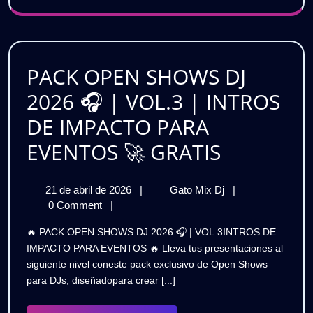
AZUL,
|
NÉCTAR
AMAR
&
MÁS
AZUL,
🔥
PACK OPEN SHOWS DJ
NÉCTAR
GRATIS
2026 🎧 | VOL.3 | INTROS
&
DE IMPACTO PARA
MÁS
PACK
EVENTOS 🚀 GRATIS
🔥
OPEN
GRATIS
21
PACK
21 de abril de 2026
|
Gato Mix Dj
|
SHOWS
de
OPEN
0 Comment
|
DJ
abril
SHOWS
🔥 PACK OPEN SHOWS DJ 2026 🎧 | VOL.3INTROS DE
de
DJ
2026
IMPACTO PARA EVENTOS 🔥 Lleva tus presentaciones al
2026
2026
siguiente nivel coneste pack exclusivo de Open Shows
🎧
🎧
para DJs, diseñadopara crear [...]
|
|
VOL.3
|