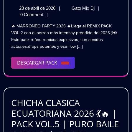
PARTY
28
MARRONEO
28 de abril de 2026
|
Gato Mix Dj
|
2026
de
PARTY
0 Comment
|
🔥
abril
2026
🔥 MARRONEO PARTY 2026 🔥Llega el REMIX PACK
de
🔥
|
VOL.2 con el perreo más intensoy prendido del 2026 💃🔊
2026
|
Este pack reúne remixes explosivos, con sonidos
REMIX
REMIX
actuales,drops potentes y ese flow [...]
PACK
PACK
VOL.2
|
DESCARGAR
DESCARGAR PACK
VOL.2
PURO
PACK
PERREO
|
INTENSO
PURO
|
GRATIS
PERREO
CHICHA CLASICA
INTENSO
ECUATORIANA 2026 💃🔥 |
|
PACK VOL.5 | PURO BAILE
GRATIS