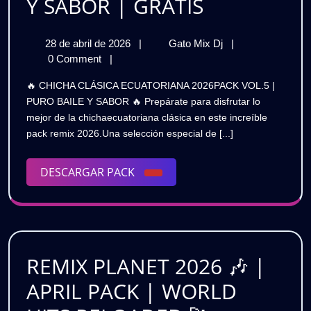
CHICHA
Y SABOR | GRATIS
CLASICA
28
CHICHA
28 de abril de 2026
|
Gato Mix Dj
|
ECUATORI
de
CLASICA
0 Comment
|
2026
abril
ECUATORIANA
🔥 CHICHA CLÁSICA ECUATORIANA 2026PACK VOL.5 |
de
2026
💃
PURO BAILE Y SABOR 🔥 Prepárate para disfrutar lo
2026
💃
mejor de la chichaecuatoriana clásica en este increíble
🔥
🔥
pack remix 2026.Una selección especial de [...]
|
|
PACK
VOL.5
DESCARGAR
DESCARGAR PACK
PACK
|
PACK
PURO
VOL.5
BAILE
|
Y
SABOR
PURO
|
REMIX PLANET 2026 🎶 |
BAILE
GRATIS
APRIL PACK | WORLD
Y