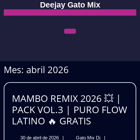
Skip
Deejay Gato Mix
to
content
Open
Menu
Mes:
abril 2026
MAMBO REMIX 2026 💥 |
PACK VOL.3 | PURO FLOW
MAMBO
LATINO 🔥 GRATIS
REMIX
30
MAMBO
30 de abril de 2026
|
Gato Mix Dj
|