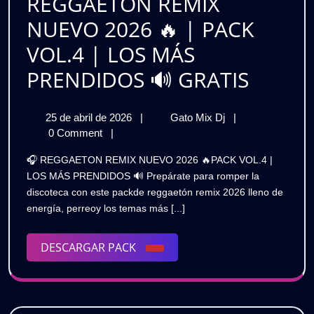
REGGAETON REMIX
NORTEÑO
NUEVO 2026 🔥 | PACK
🔥
VOL.4 | LOS MÁS
GRATIS
REGG
PRENDIDOS 🔊 GRATIS
REMIX
25
REGGAETON
25 de abril de 2026
|
Gato Mix Dj
|
NUEV
de
REMIX
0 Comment
|
2026
abril
NUEVO
🎧 REGGAETON REMIX NUEVO 2026 🔥PACK VOL.4 |
de
2026
🔥
LOS MÁS PRENDIDOS 🔊 Prepárate para romper la
2026
🔥
discoteca con este packde reggaetón remix 2026 lleno de
|
|
energía, perreoy los temas más [...]
PACK
PACK
VOL.4
|
DESCARGAR
DESCARGAR PACK
VOL.4
LOS
PACK
MÁS
|
PRENDIDOS
LOS
🔊