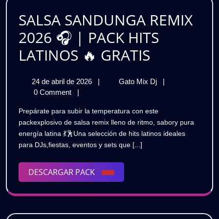
GRATIS
MÁS
SALSA SANDUNGA REMIX
PREND
2026 🎧 | PACK HITS
🔊
SALSA
LATINOS 🔥 GRATIS
GRATI
SANDUN
24
SALSA
24 de abril de 2026
|
Gato Mix Dj
|
REMIX
de
SANDUNGA
0 Comment
|
2026
abril
REMIX
Prepárate para subir la temperatura con este
de
2026
🎧
packexplosivo de salsa remix lleno de ritmo, sabory pura
2026
🎧
energía latina 💃🕺Una selección de hits latinos ideales
|
|
para DJs,fiestas, eventos y sets que [...]
PACK
PACK
HITS
LATINOS
DESCARGAR
DESCARGAR PACK
HITS
🔥
PACK
GRATIS
LATINOS
🔥