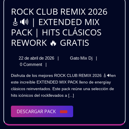
GRATIS
ROCK CLUB REMIX 2026
🎸🔊 | EXTENDED MIX
PACK | HITS CLÁSICOS
ROCK
REWORK 🔥 GRATIS
CLUB
22
ROCK
22 de abril de 2026
|
Gato Mix Dj
|
REMIX
de
CLUB
0 Comment
|
2026
abril
REMIX
Disfruta de los mejores ROCK CLUB REMIX 2026 🎸🔊en
de
2026
🎸
este increíble EXTENDED MIX PACK lleno de energíay
2026
🎸
clásicos reinventados. Este pack reúne una selección de
🔊
🔊
hits icónicos del rockllevados a [...]
|
|
EXTENDED
MIX
DESCARGAR
DESCARGAR PACK
EXTENDE
PACK
PACK
|
MIX
HITS