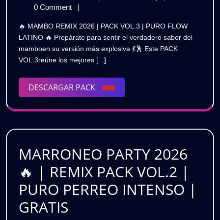
2026
de
REMIX
0 Comment
|
💥
abril
2026
🔥 MAMBO REMIX 2026 | PACK VOL.3 | PURO FLOW
de
💥
|
LATINO 🔥 Prepárate para sentir el verdadero sabor del
2026
|
mamboen su versión más explosiva 💃🕺 Este PACK
PACK
PACK
VOL.3reúne los mejores [...]
VOL.3
VOL.3
|
PURO
DESCARGAR
DESCARGAR PACK
|
FLOW
PACK
LATINO
PURO
🔥
FLOW
GRATIS
LATINO
MARRONEO PARTY 2026
🔥
🔥 | REMIX PACK VOL.2 |
GRATIS
PURO PERREO INTENSO |
MARRONEO
GRATIS