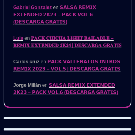
Gabriel Gonzalez
en
𝗦𝗔𝗟𝗦𝗔 𝗥𝗘𝗠𝗜𝗫
𝗘𝗫𝗧𝗘𝗡𝗗𝗘𝗗 𝟮𝗞𝟮𝟯 – 𝗣𝗔𝗖𝗞 𝗩𝗢𝗟.𝟲
(𝗗𝗘𝗦𝗖𝗔𝗥𝗚𝗔 𝗚𝗥𝗔𝗧𝗜𝗦)
Luis
en
𝐏𝐀𝐂𝐊 𝐂𝐇𝐈𝐂𝐇𝐀 𝐋𝐈𝐆𝐇𝐓 𝐁𝐀𝐈𝐋𝐀𝐁𝐋𝐄 –
𝐑𝐄𝐌𝐈𝐗 𝐄𝐗𝐓𝐄𝐍𝐃𝐄𝐃 𝟐𝐊𝟐𝟒 | 𝐃𝐄𝐒𝐂𝐀𝐑𝐆𝐀 𝐆𝐑𝐀𝐓𝐈𝐒
Carlos cruz
en
𝗣𝗔𝗖𝗞 𝗩𝗔𝗟𝗟𝗘𝗡𝗔𝗧𝗢𝗦 𝗜𝗡𝗧𝗥𝗢𝗦
𝗥𝗘𝗠𝗜𝗫 𝟮𝟬𝟮𝟯 – 𝗩𝗢𝗟.𝟱 | 𝗗𝗘𝗦𝗖𝗔𝗥𝗚𝗔 𝗚𝗥𝗔𝗧𝗜𝗦
Jorge Millán
en
𝗦𝗔𝗟𝗦𝗔 𝗥𝗘𝗠𝗜𝗫 𝗘𝗫𝗧𝗘𝗡𝗗𝗘𝗗
𝟮𝗞𝟮𝟯 – 𝗣𝗔𝗖𝗞 𝗩𝗢𝗟.𝟲 (𝗗𝗘𝗦𝗖𝗔𝗥𝗚𝗔 𝗚𝗥𝗔𝗧𝗜𝗦)