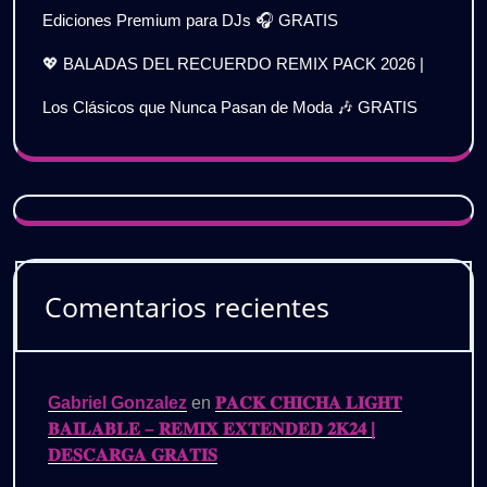
Ediciones Premium para DJs 🎧 GRATIS
💖 BALADAS DEL RECUERDO REMIX PACK 2026 |
Los Clásicos que Nunca Pasan de Moda 🎶 GRATIS
Comentarios recientes
Gabriel Gonzalez
en
𝐏𝐀𝐂𝐊 𝐂𝐇𝐈𝐂𝐇𝐀 𝐋𝐈𝐆𝐇𝐓
𝐁𝐀𝐈𝐋𝐀𝐁𝐋𝐄 – 𝐑𝐄𝐌𝐈𝐗 𝐄𝐗𝐓𝐄𝐍𝐃𝐄𝐃 𝟐𝐊𝟐𝟒 |
𝐃𝐄𝐒𝐂𝐀𝐑𝐆𝐀 𝐆𝐑𝐀𝐓𝐈𝐒