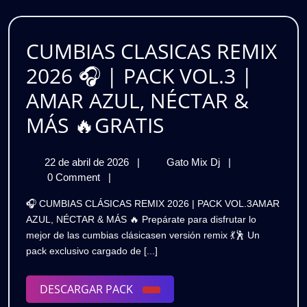
PACK
CLÁSICOS
REWORK
|
🔥
CUMBIAS CLASICAS REMIX
HITS
GRATIS
2026 🎧 | PACK VOL.3 |
CLÁSICOS
AMAR AZUL, NÉCTAR &
REWORK
CUMBIAS
MÁS 🔥GRATIS
🔥
CLASICAS
GRATIS
22
CUMBIAS
22 de abril de 2026
|
Gato Mix Dj
|
REMIX
de
CLASICAS
0 Comment
|
2026
abril
REMIX
🎧 CUMBIAS CLÁSICAS REMIX 2026 | PACK VOL.3AMAR
de
2026
🎧
AZUL, NÉCTAR & MÁS 🔥 Prepárate para disfrutar lo
2026
🎧
mejor de las cumbias clásicasen versión remix 💃🕺 Un
|
|
pack exclusivo cargado de [...]
PACK
PACK
VOL.3
|
DESCARGAR
DESCARGAR PACK
VOL.3
AMAR
PACK