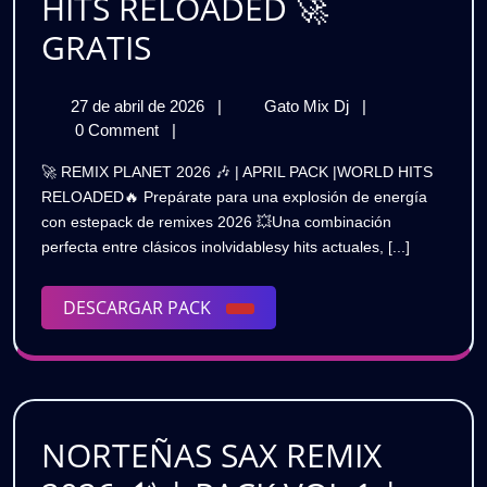
HITS RELOADED 🚀
SABOR
REMIX
GRATIS
|
PLANET
GRATIS
27
REMIX
27 de abril de 2026
|
Gato Mix Dj
|
2026
de
PLANET
0 Comment
|
🎶
abril
2026
🚀 REMIX PLANET 2026 🎶 | APRIL PACK |WORLD HITS
de
🎶
|
RELOADED🔥 Prepárate para una explosión de energía
2026
|
con estepack de remixes 2026 💥Una combinación
APRIL
APRIL
perfecta entre clásicos inolvidablesy hits actuales, [...]
PACK
PACK
|
WORLD
DESCARGAR
DESCARGAR PACK
|
HITS
PACK
RELOADED
WORLD
🚀
HITS
GRATIS
RELOADED
NORTEÑAS SAX REMIX
🚀