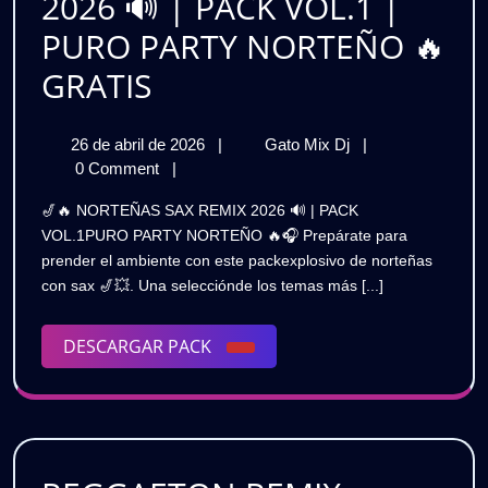
2026 🔊 | PACK VOL.1 |
GRATIS
PURO PARTY NORTEÑO 🔥
NORTEÑAS
GRATIS
SAX
26
NORTEÑAS
26 de abril de 2026
|
Gato Mix Dj
|
REMIX
de
SAX
0 Comment
|
2026
abril
REMIX
🎷🔥 NORTEÑAS SAX REMIX 2026 🔊 | PACK
de
2026
🔊
VOL.1PURO PARTY NORTEÑO 🔥🎧 Prepárate para
2026
🔊
prender el ambiente con este packexplosivo de norteñas
|
|
con sax 🎷💥. Una selecciónde los temas más [...]
PACK
PACK
VOL.1
|
DESCARGAR
DESCARGAR PACK
VOL.1
PURO
PACK
PARTY
|
NORTEÑO
PURO
🔥
GRATIS
PARTY