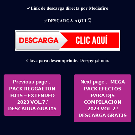
✔𝐋𝐢𝐧𝐤 𝐝𝐞 𝐝𝐞𝐬𝐜𝐚𝐫𝐠𝐚 𝐝𝐢𝐫𝐞𝐜𝐭𝐚 𝐩𝐨𝐫 𝐌𝐞𝐝𝐢𝐚𝐟𝐢𝐫𝐞
✅𝐃𝐄𝐒𝐂𝐀𝐑𝐆𝐀 𝐀𝐐𝐔𝐈 👇
𝐂𝐥𝐚𝐯𝐞 𝐩𝐚𝐫𝐚 𝐝𝐞𝐬𝐜𝐨𝐦𝐩𝐫𝐢𝐦𝐢𝐫: Deejaygatomix
Navegación
de
Older
Newer
Previous page
Next page
𝗠𝗘𝗚𝗔
Posts
Posts
𝗣𝗔𝗖𝗞 𝗥𝗘𝗚𝗚𝗔𝗘𝗧𝗢𝗡
𝗣𝗔𝗖𝗞 𝗘𝗙𝗘𝗖𝗧𝗢𝗦
entradas
𝗛𝗜𝗧𝗦 – 𝗘𝗫𝗧𝗘𝗡𝗗𝗘𝗗
𝗣𝗔𝗥𝗔 𝗗𝗝𝗦
𝟮𝟬𝟮𝟯 𝗩𝗢𝗟.𝟳 /
𝗖𝗢𝗠𝗣𝗜𝗟𝗔𝗖𝗜𝗢𝗡
𝗗𝗘𝗦𝗖𝗔𝗥𝗚𝗔 𝗚𝗥𝗔𝗧𝗜𝗦
𝟮𝟬𝟮𝟯 𝗩𝗢𝗟.𝟮 /
𝗗𝗘𝗦𝗖𝗔𝗥𝗚𝗔 𝗚𝗥𝗔𝗧𝗜𝗦