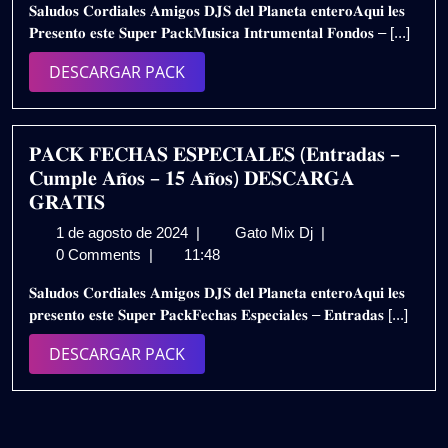
𝐒𝐚𝐥𝐮𝐝𝐨𝐬 𝐂𝐨𝐫𝐝𝐢𝐚𝐥𝐞𝐬 𝐀𝐦𝐢𝐠𝐨𝐬 𝐃𝐉𝐒 𝐝𝐞𝐥 𝐏𝐥𝐚𝐧𝐞𝐭𝐚 𝐞𝐧𝐭𝐞𝐫𝐨𝐀𝐪𝐮𝐢 𝐥𝐞𝐬
de
POEMAS
𝐏𝐫𝐞𝐬𝐞𝐧𝐭𝐨 𝐞𝐬𝐭𝐞 𝐒𝐮𝐩𝐞𝐫 𝐏𝐚𝐜𝐤𝐌𝐮𝐬𝐢𝐜𝐚 𝐈𝐧𝐭𝐫𝐮𝐦𝐞𝐧𝐭𝐚𝐥 𝐅𝐨𝐧𝐝𝐨𝐬 – [...]
2025
–
PARA
DESCARGAR
DESCARGAR PACK
EVENTOS
PACK
SOCIALES
|
GRATIS
𝐏𝐀𝐂𝐊 𝐅𝐄𝐂𝐇𝐀𝐒 𝐄𝐒𝐏𝐄𝐂𝐈𝐀𝐋𝐄𝐒 (𝐄𝐧𝐭𝐫𝐚𝐝𝐚𝐬 –
𝐂𝐮𝐦𝐩𝐥𝐞 𝐀𝐧̃𝐨𝐬 – 𝟏𝟓 𝐀𝐧̃𝐨𝐬) 𝐃𝐄𝐒𝐂𝐀𝐑𝐆𝐀
𝐆𝐑𝐀𝐓𝐈𝐒
1
𝐏𝐀𝐂𝐊
1 de agosto de 2024
|
Gato Mix Dj
|
de
𝐅𝐄𝐂𝐇𝐀𝐒
0 Comments
|
11:48
agosto
𝐄𝐒𝐏𝐄𝐂𝐈𝐀𝐋𝐄𝐒
𝐒𝐚𝐥𝐮𝐝𝐨𝐬 𝐂𝐨𝐫𝐝𝐢𝐚𝐥𝐞𝐬 𝐀𝐦𝐢𝐠𝐨𝐬 𝐃𝐉𝐒 𝐝𝐞𝐥 𝐏𝐥𝐚𝐧𝐞𝐭𝐚 𝐞𝐧𝐭𝐞𝐫𝐨𝐀𝐪𝐮𝐢 𝐥𝐞𝐬
de
(𝐄𝐧𝐭𝐫𝐚𝐝𝐚𝐬
𝐩𝐫𝐞𝐬𝐞𝐧𝐭𝐨 𝐞𝐬𝐭𝐞 𝐒𝐮𝐩𝐞𝐫 𝐏𝐚𝐜𝐤𝐅𝐞𝐜𝐡𝐚𝐬 𝐄𝐬𝐩𝐞𝐜𝐢𝐚𝐥𝐞𝐬 – 𝐄𝐧𝐭𝐫𝐚𝐝𝐚𝐬 [...]
2024
–
𝐂𝐮𝐦𝐩𝐥𝐞
DESCARGAR
DESCARGAR PACK
𝐀𝐧̃𝐨𝐬
PACK
–
𝟏𝟓
𝐀𝐧̃𝐨𝐬)