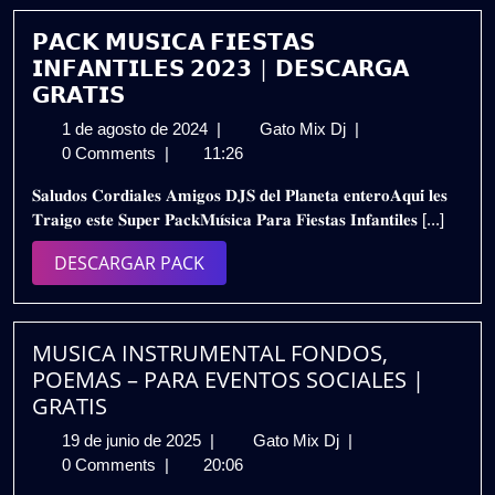
𝗣𝗔𝗖𝗞 𝗠𝗨𝗦𝗜𝗖𝗔 𝗙𝗜𝗘𝗦𝗧𝗔𝗦
𝗜𝗡𝗙𝗔𝗡𝗧𝗜𝗟𝗘𝗦 𝟮𝟬𝟮𝟯 | 𝗗𝗘𝗦𝗖𝗔𝗥𝗚𝗔
𝗚𝗥𝗔𝗧𝗜𝗦
1
𝗣𝗔𝗖𝗞
1 de agosto de 2024
|
Gato Mix Dj
|
de
𝗠𝗨𝗦𝗜𝗖𝗔
0 Comments
|
11:26
agosto
𝗙𝗜𝗘𝗦𝗧𝗔𝗦
𝐒𝐚𝐥𝐮𝐝𝐨𝐬 𝐂𝐨𝐫𝐝𝐢𝐚𝐥𝐞𝐬 𝐀𝐦𝐢𝐠𝐨𝐬 𝐃𝐉𝐒 𝐝𝐞𝐥 𝐏𝐥𝐚𝐧𝐞𝐭𝐚 𝐞𝐧𝐭𝐞𝐫𝐨𝐀𝐪𝐮𝐢́ 𝐥𝐞𝐬
de
𝗜𝗡𝗙𝗔𝗡𝗧𝗜𝗟𝗘𝗦
𝐓𝐫𝐚𝐢𝐠𝐨 𝐞𝐬𝐭𝐞 𝐒𝐮𝐩𝐞𝐫 𝐏𝐚𝐜𝐤𝐌𝐮́𝐬𝐢𝐜𝐚 𝐏𝐚𝐫𝐚 𝐅𝐢𝐞𝐬𝐭𝐚𝐬 𝐈𝐧𝐟𝐚𝐧𝐭𝐢𝐥𝐞𝐬 [...]
2024
𝟮𝟬𝟮𝟯
|
DESCARGAR
DESCARGAR PACK
𝗗𝗘𝗦𝗖𝗔𝗥𝗚𝗔
PACK
𝗚𝗥𝗔𝗧𝗜𝗦
MUSICA INSTRUMENTAL FONDOS,
POEMAS – PARA EVENTOS SOCIALES |
GRATIS
19
MUSICA
19 de junio de 2025
|
Gato Mix Dj
|
de
INSTRUMENTAL
0 Comments
|
20:06
junio
FONDOS,