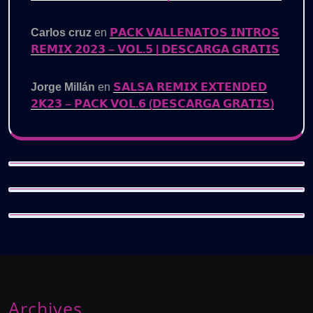
Carlos cruz
en
𝗣𝗔𝗖𝗞 𝗩𝗔𝗟𝗟𝗘𝗡𝗔𝗧𝗢𝗦 𝗜𝗡𝗧𝗥𝗢𝗦
𝗥𝗘𝗠𝗜𝗫 𝟮𝟬𝟮𝟯 – 𝗩𝗢𝗟.𝟱 | 𝗗𝗘𝗦𝗖𝗔𝗥𝗚𝗔 𝗚𝗥𝗔𝗧𝗜𝗦
Jorge Millán
en
𝗦𝗔𝗟𝗦𝗔 𝗥𝗘𝗠𝗜𝗫 𝗘𝗫𝗧𝗘𝗡𝗗𝗘𝗗
𝟮𝗞𝟮𝟯 – 𝗣𝗔𝗖𝗞 𝗩𝗢𝗟.𝟲 (𝗗𝗘𝗦𝗖𝗔𝗥𝗚𝗔 𝗚𝗥𝗔𝗧𝗜𝗦)
Archives