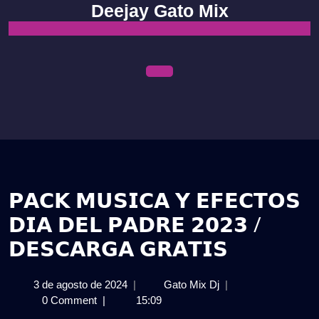
Skip
Deejay Gato Mix
to
content
Open
Menu
𝗣𝗔𝗖𝗞 𝗠𝗨𝗦𝗜𝗖𝗔 𝗬 𝗘𝗙𝗘𝗖𝗧𝗢𝗦
𝗗𝗜𝗔 𝗗𝗘𝗟 𝗣𝗔𝗗𝗥𝗘 𝟮𝟬𝟮𝟯 /
𝗗𝗘𝗦𝗖𝗔𝗥𝗚𝗔 𝗚𝗥𝗔𝗧𝗜𝗦
3
𝗣𝗔𝗖𝗞
3 de agosto de 2024
|
Gato Mix Dj
|
de
𝗠𝗨𝗦𝗜𝗖𝗔
0 Comment
|
15:09
agosto
𝗬