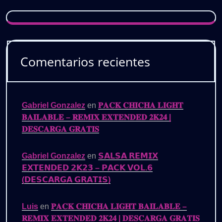
Comentarios recientes
Gabriel Gonzalez
en
𝐏𝐀𝐂𝐊 𝐂𝐇𝐈𝐂𝐇𝐀 𝐋𝐈𝐆𝐇𝐓
𝐁𝐀𝐈𝐋𝐀𝐁𝐋𝐄 – 𝐑𝐄𝐌𝐈𝐗 𝐄𝐗𝐓𝐄𝐍𝐃𝐄𝐃 𝟐𝐊𝟐𝟒 |
𝐃𝐄𝐒𝐂𝐀𝐑𝐆𝐀 𝐆𝐑𝐀𝐓𝐈𝐒
Gabriel Gonzalez
en
𝗦𝗔𝗟𝗦𝗔 𝗥𝗘𝗠𝗜𝗫
𝗘𝗫𝗧𝗘𝗡𝗗𝗘𝗗 𝟮𝗞𝟮𝟯 – 𝗣𝗔𝗖𝗞 𝗩𝗢𝗟.𝟲
(𝗗𝗘𝗦𝗖𝗔𝗥𝗚𝗔 𝗚𝗥𝗔𝗧𝗜𝗦)
Luis
en
𝐏𝐀𝐂𝐊 𝐂𝐇𝐈𝐂𝐇𝐀 𝐋𝐈𝐆𝐇𝐓 𝐁𝐀𝐈𝐋𝐀𝐁𝐋𝐄 –
𝐑𝐄𝐌𝐈𝐗 𝐄𝐗𝐓𝐄𝐍𝐃𝐄𝐃 𝟐𝐊𝟐𝟒 | 𝐃𝐄𝐒𝐂𝐀𝐑𝐆𝐀 𝐆𝐑𝐀𝐓𝐈𝐒