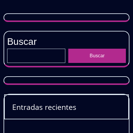
𝐃𝐄𝐒𝐂𝐀𝐑𝐆𝐀
𝐆𝐑𝐀𝐓𝐈𝐒
Buscar
Buscar
Entradas recientes