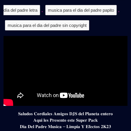
día del padre letra
,
musica para el dia del padre papito
,
musica para el dia del padre sin copyright
𝐒𝐚𝐥𝐮𝐝𝐨𝐬 𝐂𝐨𝐫𝐝𝐢𝐚𝐥𝐞𝐬 𝐀𝐦𝐢𝐠𝐨𝐬 𝐃𝐉𝐒 𝐝𝐞𝐥 𝐏𝐥𝐚𝐧𝐞𝐭𝐚 𝐞𝐧𝐭𝐞𝐫𝐨
𝐀𝐪𝐮𝐢 𝐥𝐞𝐬 𝐏𝐫𝐞𝐬𝐞𝐧𝐭𝐨 𝐞𝐬𝐭𝐞 𝐒𝐮𝐩𝐞𝐫 𝐏𝐚𝐜𝐤
𝐃𝐢𝐚 𝐃𝐞𝐥 𝐏𝐚𝐝𝐫𝐞 𝐌𝐮𝐬𝐢𝐜𝐚 – 𝐋𝐢𝐦𝐩𝐢𝐚 𝐘 𝐄𝐟𝐞𝐜𝐭𝐨𝐬 𝟐𝐊𝟐𝟑