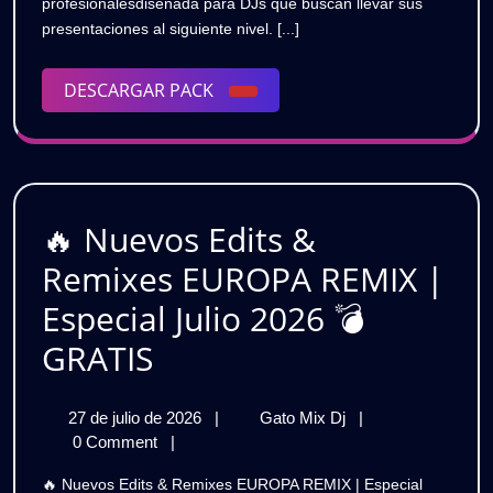
profesionalesdiseñada para DJs que buscan llevar sus
(Pack
(Pack
presentaciones al siguiente nivel. [...]
Julio
Julio
2026)
GRATIS
DESCARGAR
DESCARGAR PACK
2026)
PACK
GRATIS
🔥 Nuevos Edits &
Remixes EUROPA REMIX |
Especial Julio 2026 💣
🔥
GRATIS
Nuevos
27
🔥
27 de julio de 2026
|
Gato Mix Dj
|
Edits
de
Nuevos
0 Comment
|
&
julio
Edits
🔥 Nuevos Edits & Remixes EUROPA REMIX | Especial
de
&