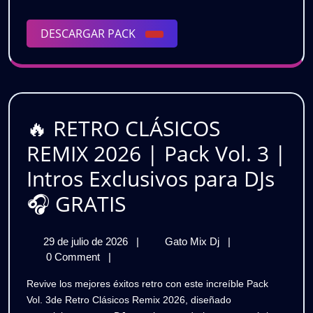
|
5
Vol.
|
DESCARGAR
DESCARGAR PACK
Intros
5
PACK
y
|
Edits
Bailables
Intros
para
y
DJs
🔥 RETRO CLÁSICOS
🎧
Edits
REMIX 2026 | Pack Vol. 3 |
GRATIS
Bailables
Intros Exclusivos para DJs
para
🔥
🎧 GRATIS
DJs
RETRO
29
🔥
29 de julio de 2026
|
Gato Mix Dj
|
🎧
CLÁSICOS
de
RETRO
0 Comment
|
GRATIS
REMIX
julio
CLÁSICOS
Revive los mejores éxitos retro con este increíble Pack
de
REMIX
2026
Vol. 3de Retro Clásicos Remix 2026, diseñado
2026
2026