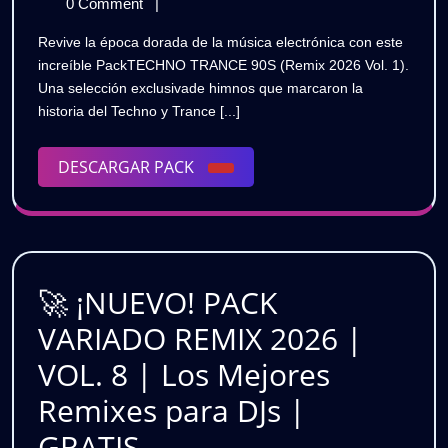
de
Himnos!
0 Comment
|
TRANCE
agosto
TECHNO
Revive la época dorada de la música electrónica con este
de
TRANCE
90S
increíble PackTECHNO TRANCE 90S (Remix 2026 Vol. 1).
2026
90S
Una selección exclusivade himnos que marcaron la
(Remix
(Remix
historia del Techno y Trance [...]
Pack
Pack
2026
Vol.
DESCARGAR
DESCARGAR PACK
2026
1)
PACK
⚡GRATIS
Vol.
1)
⚡GRATI
🚀 ¡NUEVO! PACK
VARIADO REMIX 2026 |
VOL. 8 | Los Mejores
Remixes para DJs |
🚀
GRATIS