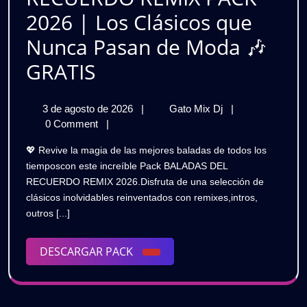
Premium
2026 | Los Clásicos que
para
Nunca Pasan de Moda 🎶
DJs
💖
GRATIS
🎧
BALADAS
GRATIS
3
💖
3 de agosto de 2026
|
Gato Mix Dj
|
DEL
de
BALADAS
0 Comment
|
RECUERDO
agosto
DEL
💖 Revive la magia de las mejores baladas de todos los
de
RECUERDO
REMIX
tiemposcon este increíble Pack BALADAS DEL
2026
REMIX
RECUERDO REMIX 2026.Disfruta de una selección de
PACK
PACK
clásicos inolvidables reinventados con remixes,intros,
2026
2026
outros [...]
|
Los
|
Clásicos
DESCARGAR
DESCARGAR PACK
que
Los
PACK
Nunca
Clásicos
Pasan
de