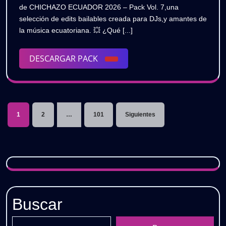
PA
de CHICHAZO ECUADOR 2026 – Pack Vol. 7,una
2026
PACK
selección de edits bailables creada para DJs,y amantes de
VOL.
VO
la música ecuatoriana. 💥 ¿Qué [...]
7
7
(Edits
Bailables)
DESCARGAR
DESCARGAR PACK
(Ed
🔥
PACK
GRATIS
Bai
🔥
Paginación
GR
1
2
…
101
Siguientes
de
entradas
Buscar