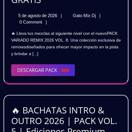
¡NUEVO!
5
🚀
5 de agosto de 2026
|
Gato Mix Dj
|
PACK
de
¡NUEVO!
0 Comment
|
VARIADO
agosto
PACK
🔥 Lleva tus mezclas al siguiente nivel con el nuevoPACK
de
VARIADO
REMIX
VARIADO REMIX 2026 VOL. 8. Una colección exclusiva de
2026
REMIX
remixesdiseñados para ofrecer mayor impacto en la pista
2026
2026
y brindar a [...]
|
|
VOL.
8
DESCARGAR
DESCARGAR PACK
VOL.
|
PACK
Los
8
Mejores
|
Remixes
para
Los
DJs
🔥 BACHATAS INTRO &
Mejores
|
OUTRO 2026 | PACK VOL.
GRATIS
Remixes
5 | Ediciones Premium