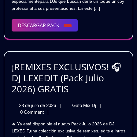
especialmentepara DJs que buscan darle un toque únicoy
|
|
profesional a sus presentaciones. En este [...]
Pack
Pack
Vol.
3
DESCARGAR
DESCARGAR PACK
Vol.
|
PACK
Intros
3
Exclusivos
|
para
DJs
Intros
🎧
¡REMIXES EXCLUSIVOS! 🎧
Exclusivos
GRATIS
DJ LEXEDIT (Pack Julio
para
¡REMIXES
2026) GRATIS
DJs
EXCLUSIVOS!
🎧
28
¡REMIXES
28 de julio de 2026
|
Gato Mix Dj
|
🎧
de
EXCLUSIVOS!
0 Comment
|
GRATIS
DJ
julio
🎧
🔥 Ya está disponible el nuevo Pack Julio 2026 de DJ
de
DJ
LEXEDIT
LEXEDIT,una colección exclusiva de remixes, edits e intros
2026
LEXEDIT