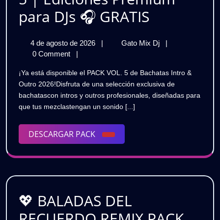
para
🔥
para DJs 🎧 GRATIS
DJs
BACHATA
|
4
🔥
4 de agosto de 2026
|
Gato Mix Dj
|
INTRO
de
BACHATAS
0 Comment
|
GRATIS
&
agosto
INTRO
¡Ya está disponible el PACK VOL. 5 de Bachatas Intro &
de
&
OUTRO
Outro 2026!Disfruta de una selección exclusiva de
2026
OUTRO
bachatascon intros y outros profesionales, diseñadas para
2026
2026
que tus mezclastengan un sonido [...]
|
|
PACK
VOL.
DESCARGAR
DESCARGAR PACK
PACK
5
PACK
|
VOL.
Ediciones
5
Premium
para
|
DJs
💖 BALADAS DEL
Ediciones
🎧
RECUERDO REMIX PACK
GRATIS