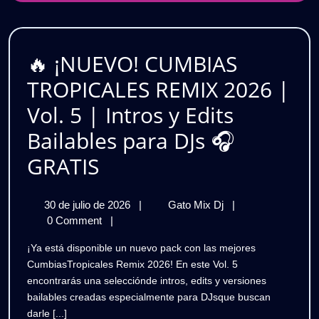
4
Hits
|
Más
Virales
Los
para
🔥 ¡NUEVO! CUMBIAS
Hits
DJs
TROPICALES REMIX 2026 |
🎧
Más
GRATIS
Vol. 5 | Intros y Edits
Virales
Bailables para DJs 🎧
para
🔥
GRATIS
DJs
¡NUEVO!
🎧
30
🔥
30 de julio de 2026
|
Gato Mix Dj
|
CUMBIAS
de
¡NUEVO!
0 Comment
|
GRATIS
TROPICALES
julio
CUMBIAS
¡Ya está disponible un nuevo pack con las mejores
de
TROPICALES
REMIX
CumbiasTropicales Remix 2026! En este Vol. 5
2026
REMIX
encontrarás una selecciónde intros, edits y versiones
2026
2026
bailables creadas especialmente para DJsque buscan
|
darle [...]
Vol.