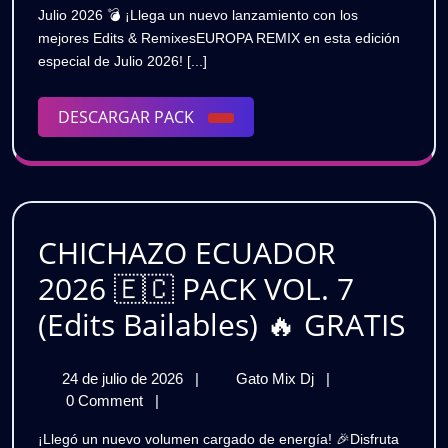
Remixes
Julio 2026 💣 ¡Llega un nuevo lanzamiento con los
2026
Remixes
mejores Edits & RemixesEUROPA REMIX en esta edición
EUROPA
EUROPA
especial de Julio 2026! [...]
REMIX
REMIX
|
Especial
DESCARGAR
DESCARGAR PACK
|
Julio
PACK
2026
Especial
💣
Julio
GRATIS
2026
CHICHAZO ECUADOR
💣
2026 🇪🇨 PACK VOL. 7
GRATIS
CH
(Edits Bailables) 🔥 GRATIS
EC
24
CHICHAZO
24 de julio de 2026
|
Gato Mix Dj
|
20
de
ECUADOR
0 Comment
|
🇪
julio
2026
¡Llegó un nuevo volumen cargado de energía! 🎉Disfruta
de
🇪🇨