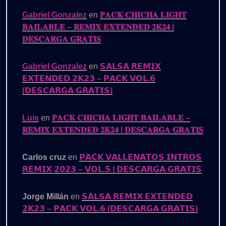
Gabriel Gonzalez
en
𝐏𝐀𝐂𝐊 𝐂𝐇𝐈𝐂𝐇𝐀 𝐋𝐈𝐆𝐇𝐓
𝐁𝐀𝐈𝐋𝐀𝐁𝐋𝐄 – 𝐑𝐄𝐌𝐈𝐗 𝐄𝐗𝐓𝐄𝐍𝐃𝐄𝐃 𝟐𝐊𝟐𝟒 |
𝐃𝐄𝐒𝐂𝐀𝐑𝐆𝐀 𝐆𝐑𝐀𝐓𝐈𝐒
Gabriel Gonzalez
en
𝗦𝗔𝗟𝗦𝗔 𝗥𝗘𝗠𝗜𝗫
𝗘𝗫𝗧𝗘𝗡𝗗𝗘𝗗 𝟮𝗞𝟮𝟯 – 𝗣𝗔𝗖𝗞 𝗩𝗢𝗟.𝟲
(𝗗𝗘𝗦𝗖𝗔𝗥𝗚𝗔 𝗚𝗥𝗔𝗧𝗜𝗦)
Luis
en
𝐏𝐀𝐂𝐊 𝐂𝐇𝐈𝐂𝐇𝐀 𝐋𝐈𝐆𝐇𝐓 𝐁𝐀𝐈𝐋𝐀𝐁𝐋𝐄 –
𝐑𝐄𝐌𝐈𝐗 𝐄𝐗𝐓𝐄𝐍𝐃𝐄𝐃 𝟐𝐊𝟐𝟒 | 𝐃𝐄𝐒𝐂𝐀𝐑𝐆𝐀 𝐆𝐑𝐀𝐓𝐈𝐒
Carlos cruz
en
𝗣𝗔𝗖𝗞 𝗩𝗔𝗟𝗟𝗘𝗡𝗔𝗧𝗢𝗦 𝗜𝗡𝗧𝗥𝗢𝗦
𝗥𝗘𝗠𝗜𝗫 𝟮𝟬𝟮𝟯 – 𝗩𝗢𝗟.𝟱 | 𝗗𝗘𝗦𝗖𝗔𝗥𝗚𝗔 𝗚𝗥𝗔𝗧𝗜𝗦
Jorge Millán
en
𝗦𝗔𝗟𝗦𝗔 𝗥𝗘𝗠𝗜𝗫 𝗘𝗫𝗧𝗘𝗡𝗗𝗘𝗗
𝟮𝗞𝟮𝟯 – 𝗣𝗔𝗖𝗞 𝗩𝗢𝗟.𝟲 (𝗗𝗘𝗦𝗖𝗔𝗥𝗚𝗔 𝗚𝗥𝗔𝗧𝗜𝗦)