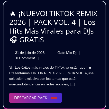
que
Moda
Nunca
🎶
🔥 ¡NUEVO! TIKTOK REMIX
GRATIS
Pasan
2026 | PACK VOL. 4 | Los
de
Hits Más Virales para DJs
Moda
🔥
🎧 GRATIS
🎶
¡NUEVO!
31
🔥
31 de julio de 2026
|
Gato Mix Dj
|
GRATIS
TIKTOK
de
¡NUEVO!
0 Comment
|
REMIX
julio
TIKTOK
🚀 ¡Los éxitos más virales de TikTok ya están aquí! 🔥
de
REMIX
2026
Presentamos TIKTOK REMIX 2026 | PACK VOL. 4,una
2026
2026
colección exclusiva con los temas que están
|
|
marcandotendencia en redes sociales, [...]
PACK
PACK
VOL.
4
DESCARGAR
DESCARGAR PACK
VOL.
|
PACK
Los