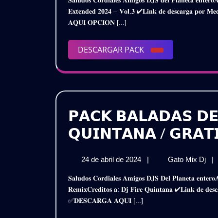
𝐒𝐚𝐥𝐮𝐝𝐨𝐬 𝐂𝐨𝐫𝐝𝐢𝐚𝐥𝐞𝐬 𝐀𝐦𝐢𝐠𝐨𝐬 𝐃𝐉𝐒 𝐝𝐞𝐥 𝐏𝐥𝐚𝐧𝐞𝐭𝐚 𝐞𝐧𝐭𝐞𝐫𝐨𝐀𝐪𝐮𝐢 𝐥𝐞𝐬 𝐏𝐫𝐞𝐬𝐞𝐧𝐭𝐨 𝐞𝐬𝐭𝐞 𝐌𝐞𝐠𝐚 𝐏𝐚𝐜𝐤𝐌𝐞𝐫𝐞𝐧𝐠𝐮𝐞 & 𝐌𝐚𝐦𝐛𝐨
abril
&
𝐄𝐱𝐭𝐞𝐧𝐝𝐞𝐝 𝟐𝟎𝟐𝟒 – 𝐕𝐨𝐥.𝟑 ✔𝐋𝐢𝐧𝐤 𝐝𝐞 𝐝𝐞𝐬𝐜𝐚𝐫𝐠𝐚 𝐩𝐨
de
𝗠
𝐀𝐐𝐔𝐈 𝐎𝐏𝐂𝐈𝐎𝐍 [...]
2024
𝗘𝗫
𝟮𝟬
(𝗩
DESCARGAR
DESCARGAR PACK
𝗚𝗥
PACK
𝗣𝗔𝗖𝗞 𝗕𝗔𝗟𝗔𝗗𝗔𝗦 𝗗𝗘
𝗤𝗨𝗜𝗡𝗧𝗔𝗡𝗔 / 𝗚𝗥𝗔𝗧
24
𝗣
24 de abril de 2024
|
Gato Mix Dj
|
de
𝗕
𝐒𝐚𝐥𝐮𝐝𝐨𝐬 𝐂𝐨𝐫𝐝𝐢𝐚𝐥𝐞𝐬 𝐀𝐦𝐢𝐠𝐨𝐬 𝐃𝐉𝐒 𝐃𝐞𝐥 𝐏𝐥𝐚𝐧𝐞𝐭𝐚 𝐞𝐧𝐭𝐞𝐫𝐨𝐀𝐪𝐮𝐢 𝐥𝐞𝐬 𝐏𝐫𝐞𝐬𝐞𝐧𝐭𝐨 𝐞𝐬𝐭𝐞 𝐒𝐮𝐩𝐞𝐫 𝐏𝐚𝐜𝐤𝐁𝐚𝐥𝐚𝐝𝐚𝐬 𝐃𝐞 𝐎𝐫𝐨
abril
𝗗𝗘
𝐑𝐞𝐦𝐢𝐱𝐂𝐫𝐞𝐝𝐢𝐭𝐨𝐬 𝐚: 𝐃𝐣 𝐅𝐢𝐫𝐞 𝐐𝐮𝐢𝐧𝐭𝐚𝐧𝐚 ✔𝐋𝐢𝐧𝐤 𝐝𝐞 𝐝
de
𝗢
✅𝐃𝐄𝐒𝐂𝐀𝐑𝐆𝐀 𝐀𝐐𝐔𝐈 [...]
2024
𝗥
–