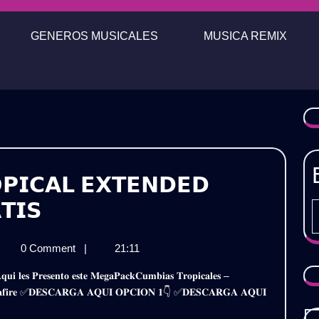
GENEROS MUSICALES
MUSICA REMIX
𝗣𝗜𝗖𝗔𝗟 𝗘𝗫𝗧𝗘𝗡𝗗𝗘𝗗
𝗣𝗔𝗖𝗞
𝗧𝗜𝗦
𝗖𝗨𝗠𝗕𝗜𝗔
𝗖𝗞
0 Comment
|
21:11
𝗧𝗥𝗢𝗣𝗜𝗖𝗔𝗟
𝗠𝗕𝗜𝗔
𝗘𝗫𝗧𝗘𝗡𝗗𝗘𝗗
𝗢𝗣𝗜𝗖𝗔𝗟
 𝐌𝐞𝐝𝐢𝐚𝐟𝐢𝐫𝐞 ✅𝐃𝐄𝐒𝐂𝐀𝐑𝐆𝐀 𝐀𝐐𝐔𝐈 𝐎𝐏𝐂𝐈𝐎𝐍 𝟏👇 ✅𝐃𝐄𝐒𝐂𝐀𝐑𝐆𝐀 𝐀𝐐𝐔𝐈
𝗧𝗘𝗡𝗗𝗘𝗗
𝟮𝟬𝟮𝟰
𝟮𝟰