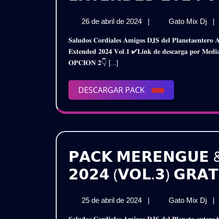
26
𝗣
26 de abril de 2024
|
Gato Mix Dj
|
de
𝗖
𝐒𝐚𝐥𝐮𝐝𝐨𝐬 𝐂𝐨𝐫𝐝𝐢𝐚𝐥𝐞𝐬 𝐀𝐦𝐢𝐠𝐨𝐬 𝐃𝐉𝐒 𝐝𝐞𝐥 𝐏𝐥𝐚𝐧𝐞𝐭𝐚𝐞𝐧𝐭𝐞𝐫𝐨 𝐀𝐪𝐮𝐢́ 𝐥𝐞𝐬 𝐏𝐫𝐞𝐬𝐞𝐧𝐭𝐨 𝐞𝐬𝐭𝐞 𝐒𝐮𝐩𝐞𝐫 𝐏𝐚𝐜𝐤𝐂𝐮𝐦𝐛𝐢𝐚𝐬 𝐂𝐨𝐥𝐨𝐦𝐛𝐢𝐧𝐚𝐬 –
abril
𝗖
𝐄𝐱𝐭𝐞𝐧𝐝𝐞𝐝 𝟐𝟎𝟐𝟒 𝐕𝐨𝐥.𝟏 ✔𝐋𝐢𝐧𝐤 𝐝𝐞 𝐝𝐞𝐬𝐜𝐚𝐫𝐠𝐚 𝐩𝐨𝐫
de
–
𝐎𝐏𝐂𝐈𝐎𝐍 𝟐👇 [...]
2024
𝗘𝗫
𝟮𝟬
𝗩𝗢
DESCARGAR
DESCARGAR PACK
/
PACK
𝗚𝗥
𝗣𝗔𝗖𝗞 𝗠𝗘𝗥𝗘𝗡𝗚𝗨𝗘 
𝟮𝟬𝟮𝟰 (𝗩𝗢𝗟.𝟯) 𝗚𝗥𝗔𝗧
25
𝗣
25 de abril de 2024
|
Gato Mix Dj
|
de
𝗠