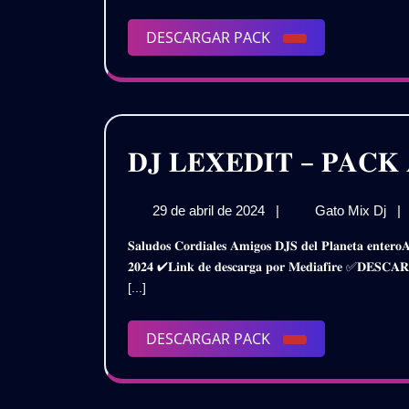
–
𝗩𝗢
DESCARGAR
DESCARGAR PACK
/
PACK
𝗚𝗥
𝐃𝐉 𝐋𝐄𝐗𝐄𝐃𝐈𝐓 – 𝐏𝐀𝐂𝐊 
29
𝐃𝐉
29 de abril de 2024
|
Gato Mix Dj
|
de
𝐋𝐄
𝐒𝐚𝐥𝐮𝐝𝐨𝐬 𝐂𝐨𝐫𝐝𝐢𝐚𝐥𝐞𝐬 𝐀𝐦𝐢𝐠𝐨𝐬 𝐃𝐉𝐒 𝐝𝐞𝐥 𝐏𝐥𝐚𝐧𝐞𝐭𝐚 𝐞𝐧𝐭𝐞𝐫𝐨𝐀𝐪𝐮𝐢 𝐥𝐞𝐬 𝐏𝐫𝐞𝐬𝐞𝐧𝐭𝐨 𝐞𝐬𝐭𝐞 𝐒𝐮𝐩𝐞𝐫 𝐏𝐚𝐜𝐤𝐃𝐣 𝐋𝐞𝐱𝐞𝐝𝐢𝐭 – 𝐔𝐩𝐝𝐚𝐭𝐞 𝐀𝐛𝐫𝐢𝐥
abril
–
𝟐𝟎𝟐𝟒 ✔𝐋𝐢𝐧𝐤 𝐝𝐞 𝐝𝐞𝐬𝐜𝐚𝐫𝐠𝐚 𝐩𝐨𝐫 𝐌𝐞𝐝𝐢𝐚𝐟𝐢𝐫𝐞 ✅𝐃𝐄
de
𝐏𝐀
[...]
2024
𝐀𝐁
𝟐𝟎
/
DESCARGAR
DESCARGAR PACK
𝐆𝐑
PACK