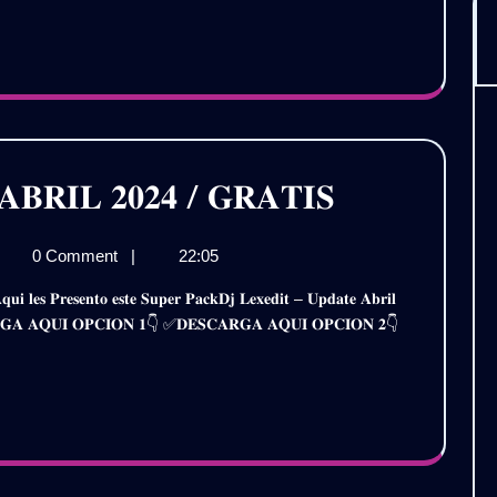
–
𝗟.𝟲
𝗩𝗢𝗟.𝟲
𝗔𝗧𝗜𝗦
/
𝗚𝗥𝗔𝗧𝗜𝗦
𝐃𝐉
𝐁𝐑𝐈𝐋 𝟐𝟎𝟐𝟒 / 𝐆𝐑𝐀𝐓𝐈𝐒
𝐋𝐄𝐗𝐄𝐃𝐈𝐓
0 Comment
|
22:05
–
𝐗𝐄𝐃𝐈𝐓
𝐏𝐀𝐂𝐊
𝐒𝐂𝐀𝐑𝐆𝐀 𝐀𝐐𝐔𝐈 𝐎𝐏𝐂𝐈𝐎𝐍 𝟏👇 ✅𝐃𝐄𝐒𝐂𝐀𝐑𝐆𝐀 𝐀𝐐𝐔𝐈 𝐎𝐏𝐂𝐈𝐎𝐍 𝟐👇
𝐂𝐊
𝐀𝐁𝐑𝐈𝐋
𝐑𝐈𝐋
𝟒
𝟐𝟎𝟐𝟒
/
𝐀𝐓𝐈𝐒
𝐆𝐑𝐀𝐓𝐈𝐒