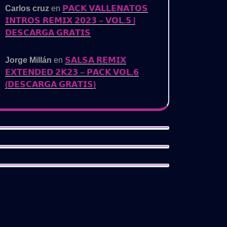
Carlos cruz
en
𝗣𝗔𝗖𝗞 𝗩𝗔𝗟𝗟𝗘𝗡𝗔𝗧𝗢𝗦
𝗜𝗡𝗧𝗥𝗢𝗦 𝗥𝗘𝗠𝗜𝗫 𝟮𝟬𝟮𝟯 – 𝗩𝗢𝗟.𝟱 |
𝗗𝗘𝗦𝗖𝗔𝗥𝗚𝗔 𝗚𝗥𝗔𝗧𝗜𝗦
Jorge Millán
en
𝗦𝗔𝗟𝗦𝗔 𝗥𝗘𝗠𝗜𝗫
𝗘𝗫𝗧𝗘𝗡𝗗𝗘𝗗 𝟮𝗞𝟮𝟯 – 𝗣𝗔𝗖𝗞 𝗩𝗢𝗟.𝟲
(𝗗𝗘𝗦𝗖𝗔𝗥𝗚𝗔 𝗚𝗥𝗔𝗧𝗜𝗦)