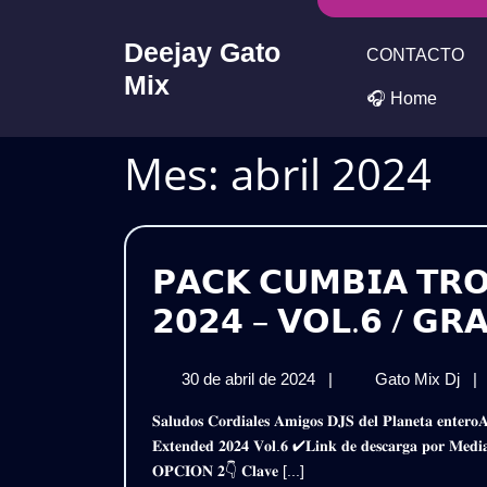
Skip
to
Deejay Gato
CONTACTO
content
Mix
🎧 Home
Mes:
abril 2024
𝗣𝗔𝗖𝗞 𝗖𝗨𝗠𝗕𝗜𝗔 𝗧𝗥𝗢
𝟮𝟬𝟮𝟰 – 𝗩𝗢𝗟.𝟲 / 𝗚𝗥𝗔
30
𝗣
30 de abril de 2024
|
Gato Mix Dj
|
de
𝗖
𝐒𝐚𝐥𝐮𝐝𝐨𝐬 𝐂𝐨𝐫𝐝𝐢𝐚𝐥𝐞𝐬 𝐀𝐦𝐢𝐠𝐨𝐬 𝐃𝐉𝐒 𝐝𝐞𝐥 𝐏𝐥𝐚𝐧𝐞𝐭𝐚 𝐞𝐧𝐭𝐞𝐫𝐨𝐀𝐪𝐮𝐢 𝐥𝐞𝐬 𝐏𝐫𝐞𝐬𝐞𝐧𝐭𝐨 𝐞𝐬𝐭𝐞 𝐌𝐞𝐠𝐚𝐏𝐚𝐜𝐤𝐂𝐮𝐦𝐛𝐢𝐚𝐬 𝐓𝐫𝐨𝐩𝐢𝐜𝐚𝐥𝐞𝐬 –
abril
𝗧𝗥
𝐄𝐱𝐭𝐞𝐧𝐝𝐞𝐝 𝟐𝟎𝟐𝟒 𝐕𝐨𝐥.𝟔 ✔𝐋𝐢𝐧𝐤 𝐝𝐞 𝐝𝐞𝐬𝐜𝐚𝐫𝐠𝐚 𝐩𝐨𝐫
de
𝗘𝗫
𝐎𝐏𝐂𝐈𝐎𝐍 𝟐👇 𝐂𝐥𝐚𝐯𝐞 [...]
2024
𝟮𝟬