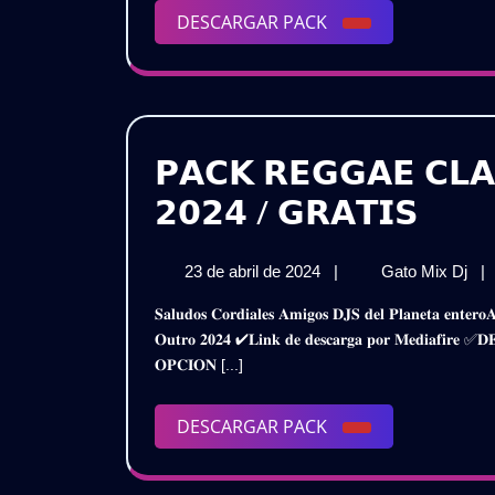
𝗗𝗝
DESCARGAR
DESCARGAR PACK
𝗙𝗜
PACK
𝗤
/
𝗚𝗥
𝗣𝗔𝗖𝗞 𝗥𝗘𝗚𝗚𝗔𝗘 𝗖𝗟
𝗣𝗔𝗖
𝟮𝟬𝟮𝟰 / 𝗚𝗥𝗔𝗧𝗜𝗦
𝗥𝗘𝗚
23
𝗣
23 de abril de 2024
|
Gato Mix Dj
|
𝗖𝗟𝗔
de
𝗥
𝐒𝐚𝐥𝐮𝐝𝐨𝐬 𝐂𝐨𝐫𝐝𝐢𝐚𝐥𝐞𝐬 𝐀𝐦𝐢𝐠𝐨𝐬 𝐃𝐉𝐒 𝐝𝐞𝐥 𝐏𝐥𝐚𝐧𝐞𝐭𝐚 𝐞𝐧𝐭𝐞𝐫𝐨𝐀𝐪𝐮𝐢́ 𝐥𝐞𝐬 𝐏𝐫𝐞𝐬𝐞𝐧𝐭𝐨 𝐞𝐬𝐭𝐞 𝐌𝐞𝐠𝐚 𝐏𝐚𝐜𝐤𝐑𝐞𝐠𝐠𝐚𝐞 𝐂𝐥𝐚𝐬𝐢𝐜𝐨 – 𝐈𝐧𝐭𝐫𝐨 𝐘
𝗜𝗡𝗧
abril
𝗖𝗟
𝐎𝐮𝐭𝐫𝐨 𝟐𝟎𝟐𝟒 ✔𝐋𝐢𝐧𝐤 𝐝𝐞 𝐝𝐞𝐬𝐜𝐚𝐫𝐠𝐚 𝐩𝐨𝐫 𝐌𝐞𝐝𝐢𝐚𝐟𝐢
de
𝗜𝗡
&
𝐎𝐏𝐂𝐈𝐎𝐍 [...]
2024
&
𝗢
𝗢𝗨
𝟮𝟬
DESCARGAR
DESCARGAR PACK
𝟮𝟬𝟮
/
PACK
𝗚𝗥
/