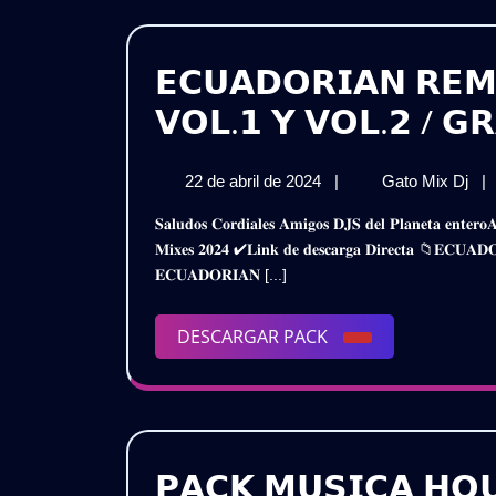
𝗚𝗥𝗔
𝗘𝗖𝗨𝗔𝗗𝗢𝗥𝗜𝗔𝗡 𝗥𝗘𝗠
𝗩𝗢𝗟.𝟭 𝗬 𝗩𝗢𝗟.𝟮 / 𝗚𝗥
22
𝗘
22 de abril de 2024
|
Gato Mix Dj
|
de
𝗥
𝐒𝐚𝐥𝐮𝐝𝐨𝐬 𝐂𝐨𝐫𝐝𝐢𝐚𝐥𝐞𝐬 𝐀𝐦𝐢𝐠𝐨𝐬 𝐃𝐉𝐒 𝐝𝐞𝐥 𝐏𝐥𝐚𝐧𝐞𝐭𝐚 𝐞𝐧𝐭𝐞𝐫𝐨𝐀𝐪𝐮𝐢 𝐥𝐞𝐬 𝐏𝐫𝐞𝐬𝐞𝐧𝐭𝐨 𝐞𝐬𝐭𝐞 𝐌𝐞𝐠𝐚 𝐀𝐩𝐨𝐫𝐭𝐞𝐄𝐜𝐮𝐚𝐝𝐨𝐫𝐢𝐚𝐧 𝐑𝐞𝐦𝐢𝐱 – 𝐏𝐚𝐜𝐤
abril
–
𝐌𝐢𝐱𝐞𝐬 𝟐𝟎𝟐𝟒 ✔𝐋𝐢𝐧𝐤 𝐝𝐞 𝐝𝐞𝐬𝐜𝐚𝐫𝐠𝐚 𝐃𝐢𝐫𝐞𝐜𝐭𝐚 📁𝐄𝐂
de
𝗣
𝐄𝐂𝐔𝐀𝐃𝐎𝐑𝐈𝐀𝐍 [...]
2024
𝗠𝗜
𝟮𝟬
𝗩𝗢
DESCARGAR
DESCARGAR PACK
𝗬
PACK
𝗩𝗢
/
𝗚𝗥
𝗣𝗔𝗖𝗞 𝗠𝗨𝗦𝗜𝗖𝗔 𝗛𝗢𝗨