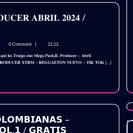
𝐔𝐂𝐄𝐑 𝐀𝐁𝐑𝐈𝐋 𝟐𝟎𝟐𝟒 /
𝐆𝐀
0 Comment
|
21:12
𝐂𝐊
 𝐉𝐋 𝐏𝐑𝐎𝐃𝐔𝐂𝐄𝐑 𝐗𝐓𝐑𝐌 – 𝐑𝐄𝐆𝐆𝐀𝐄𝐓𝐎𝐍 𝐍𝐔𝐄𝐕𝐎 – 𝐓𝐈𝐊 𝐓𝐎𝐊 [...]
𝐎𝐃𝐔𝐂𝐄𝐑
𝐑𝐈𝐋
𝟒
𝐀𝐓𝐈𝐒
𝗟𝗢𝗠𝗕𝗜𝗔𝗡𝗔𝗦 –
𝗣𝗔𝗖𝗞
𝗢𝗟.𝟭 / 𝗚𝗥𝗔𝗧𝗜𝗦