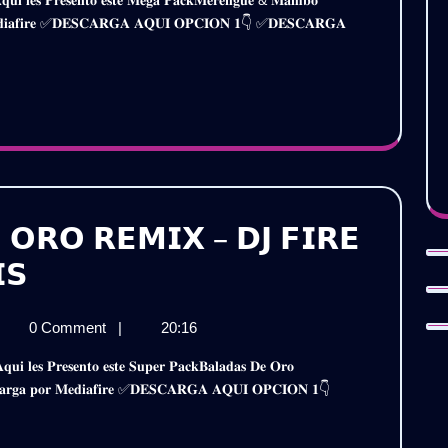
𝗠𝗔𝗠𝗕𝗢
𝐫 𝐌𝐞𝐝𝐢𝐚𝐟𝐢𝐫𝐞 ✅𝐃𝐄𝐒𝐂𝐀𝐑𝐆𝐀 𝐀𝐐𝐔𝐈 𝐎𝐏𝐂𝐈𝐎𝐍 𝟏👇 ✅𝐃𝐄𝐒𝐂𝐀𝐑𝐆𝐀
𝗠𝗕𝗢
𝗘𝗫𝗧𝗘𝗡𝗗𝗘𝗗
𝗧𝗘𝗡𝗗𝗘𝗗
𝟮𝟰
𝟮𝟬𝟮𝟰
𝗟.𝟯)
(𝗩𝗢𝗟.𝟯)
𝗔𝗧𝗜𝗦
𝗚𝗥𝗔𝗧𝗜𝗦
 𝗢𝗥𝗢 𝗥𝗘𝗠𝗜𝗫 – 𝗗𝗝 𝗙𝗜𝗥𝗘
𝗣𝗔𝗖𝗞
𝗦
𝗕𝗔𝗟𝗔𝗗𝗔𝗦
𝗖𝗞
0 Comment
|
20:16
𝗗𝗘
𝗟𝗔𝗗𝗔𝗦
𝗢𝗥𝗢
𝐞𝐬𝐜𝐚𝐫𝐠𝐚 𝐩𝐨𝐫 𝐌𝐞𝐝𝐢𝐚𝐟𝐢𝐫𝐞 ✅𝐃𝐄𝐒𝐂𝐀𝐑𝐆𝐀 𝐀𝐐𝐔𝐈 𝐎𝐏𝐂𝐈𝐎𝐍 𝟏👇
𝗢
𝗥𝗘𝗠𝗜𝗫
𝗠𝗜𝗫