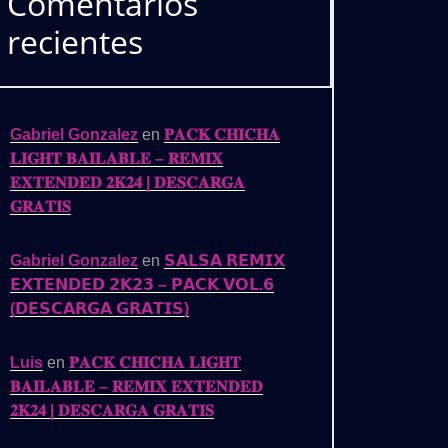
Comentarios
recientes
𝗦
Gabriel Gonzalez
en
𝐏𝐀𝐂𝐊 𝐂𝐇𝐈𝐂𝐇𝐀
𝐋𝐈𝐆𝐇𝐓 𝐁𝐀𝐈𝐋𝐀𝐁𝐋𝐄 – 𝐑𝐄𝐌𝐈𝐗
𝐄𝐗𝐓𝐄𝐍𝐃𝐄𝐃 𝟐𝐊𝟐𝟒 | 𝐃𝐄𝐒𝐂𝐀𝐑𝐆𝐀
𝐆𝐑𝐀𝐓𝐈𝐒
Gabriel Gonzalez
en
𝗦𝗔𝗟𝗦𝗔 𝗥𝗘𝗠𝗜𝗫
𝗘𝗫𝗧𝗘𝗡𝗗𝗘𝗗 𝟮𝗞𝟮𝟯 – 𝗣𝗔𝗖𝗞 𝗩𝗢𝗟.𝟲
(𝗗𝗘𝗦𝗖𝗔𝗥𝗚𝗔 𝗚𝗥𝗔𝗧𝗜𝗦)
Luis
en
𝐏𝐀𝐂𝐊 𝐂𝐇𝐈𝐂𝐇𝐀 𝐋𝐈𝐆𝐇𝐓
𝐁𝐀𝐈𝐋𝐀𝐁𝐋𝐄 – 𝐑𝐄𝐌𝐈𝐗 𝐄𝐗𝐓𝐄𝐍𝐃𝐄𝐃
𝟐𝐊𝟐𝟒 | 𝐃𝐄𝐒𝐂𝐀𝐑𝐆𝐀 𝐆𝐑𝐀𝐓𝐈𝐒