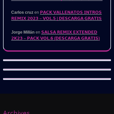
Carlos cruz
en
𝗣𝗔𝗖𝗞 𝗩𝗔𝗟𝗟𝗘𝗡𝗔𝗧𝗢𝗦 𝗜𝗡𝗧𝗥𝗢𝗦
𝗥𝗘𝗠𝗜𝗫 𝟮𝟬𝟮𝟯 – 𝗩𝗢𝗟.𝟱 | 𝗗𝗘𝗦𝗖𝗔𝗥𝗚𝗔 𝗚𝗥𝗔𝗧𝗜𝗦
Jorge Millán
en
𝗦𝗔𝗟𝗦𝗔 𝗥𝗘𝗠𝗜𝗫 𝗘𝗫𝗧𝗘𝗡𝗗𝗘𝗗
𝟮𝗞𝟮𝟯 – 𝗣𝗔𝗖𝗞 𝗩𝗢𝗟.𝟲 (𝗗𝗘𝗦𝗖𝗔𝗥𝗚𝗔 𝗚𝗥𝗔𝗧𝗜𝗦)
Archives