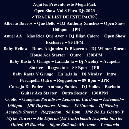
𝐀𝐪𝐮𝐢́ 𝐥𝐞𝐬 𝐏𝐫𝐞𝐬𝐞𝐧𝐭𝐨 𝐞𝐬𝐭𝐞 𝐌𝐞𝐠𝐚 𝐏𝐚𝐜𝐤
𝐎𝐩𝐞𝐧 𝐒𝐡𝐨𝐰 𝐕𝐨𝐥.𝟖 𝐏𝐚𝐫𝐚 𝐃𝐣𝐬 𝟐𝟎𝟐𝟑
✔𝐓𝐑𝐀𝐂𝐊 𝐋𝐈𝐒𝐓 𝐃𝐄 𝐄𝐒𝐓𝐄 𝐏𝐀𝐂𝐊👇
𝐀𝐥𝐛𝐞𝐫𝐭𝐨 𝐁𝐚𝐫𝐫𝐨𝐬 – 𝐐𝐮𝐞 𝐁𝐞𝐥𝐥𝐨 – 𝐃𝐉 𝐀𝐧𝐭𝐡𝐨𝐧𝐲 𝐒𝐚𝐧𝐜𝐡𝐞𝐳 – 𝐎𝐩𝐞𝐧 𝐒𝐡𝐨𝐰
– 𝟏𝟎𝟎𝐛𝐩𝐦 – 𝐉𝐏𝐑
𝐀𝐧𝐮𝐞𝐥 𝐀𝐀 – 𝐌𝐚𝐬 𝐑𝐢𝐜𝐚 𝐐𝐮𝐞 𝐀𝐲𝐞𝐫 + 𝐃𝐉 𝐄𝐥𝐢𝐚𝐧 𝐂𝐚𝐥𝐞𝐫𝐨 – 𝐎𝐩𝐞𝐧 𝐒𝐡𝐨𝐰
𝐄𝐱𝐜𝐥𝐮𝐬𝐢𝐯𝐞 – 𝟗𝟓 𝐁𝐏𝐌
𝐁𝐚𝐛𝐲 𝐇𝐞𝐥𝐥𝐨𝐰 – 𝐑𝐚𝐮𝐰 𝐀𝐥𝐞𝐣𝐚𝐧𝐝𝐫𝐨 𝐅𝐭 𝐁𝐢𝐳𝐚𝐫𝐫𝐚𝐩 – 𝐃𝐉 𝐖𝐢𝐥𝐦𝐞𝐫 𝐃𝐮𝐫𝐚𝐧
– 𝐇𝐨𝐮𝐬𝐞 𝐀𝐜𝐚 𝐒𝐭𝐚𝐫𝐭𝐞𝐫 _ 𝐎𝐮𝐭𝐫𝐨 – 𝟏𝟑𝟎𝐁𝐏𝐌
𝐁𝐚𝐛𝐲 𝐑𝐚𝐬𝐭𝐚 𝐘 𝐆𝐫𝐢𝐧𝐠𝐨 – 𝐋𝐚,𝐥𝐚,𝐥𝐚,𝐥𝐚 – 𝐃𝐣 𝐍𝐢𝐜𝐨𝐥𝐚𝐲 – 𝐀𝐜𝐚𝐩𝐞𝐥𝐥𝐚
𝐒𝐭𝐚𝐫𝐭𝐞𝐫 – 𝐑𝐞𝐠𝐠𝐚𝐞𝐭𝐨𝐧 – 𝟖𝟗 𝐁𝐩𝐦 – 𝐉𝐏𝐑
𝐁𝐚𝐛𝐲 𝐑𝐚𝐬𝐭𝐚 𝐘 𝐆𝐫𝐢𝐧𝐠𝐨 – 𝐋𝐚,𝐥𝐚,𝐥𝐚,𝐥𝐚 – 𝐃𝐣 𝐍𝐢𝐜𝐨𝐥𝐚𝐲 – 𝐈𝐧𝐭𝐫𝐨
𝐏𝐞𝐫𝐜𝐚𝐩𝐞𝐥𝐥𝐚 𝐎𝐮𝐭𝐫𝐨 – 𝐑𝐞𝐠𝐠𝐚𝐞𝐭𝐨𝐧 – 𝟖𝟗 𝐁𝐩𝐦 – 𝐉𝐏𝐑
𝐂𝐨𝐧𝐬𝐞𝐣𝐨 𝐃𝐞 𝐏𝐚𝐝𝐫𝐞 – 𝐀𝐧𝐭𝐡𝐨𝐧𝐲 𝐒𝐚𝐧𝐭𝐨𝐬 – 𝐃𝐉 𝐘𝐮𝐥𝐢𝐨𝐬 – 𝐁𝐚𝐜𝐡𝐚𝐭𝐚
𝐆𝐮𝐢𝐭𝐚𝐫 𝐀𝐜𝐚 𝐒𝐭𝐚𝐫𝐭𝐞𝐫 _ 𝐎𝐮𝐭𝐫𝐨 𝐒𝐭𝐞𝐚𝐝𝐲 – 𝟏𝟑𝟎𝐁𝐏𝐌
𝐂𝐨𝐨𝐥𝐢𝐨 – 𝐆𝐚𝐧𝐠𝐬𝐭𝐚
𝐬 𝐏𝐚𝐫𝐚𝐝𝐢𝐬𝐞 – 𝐋𝐞𝐨𝐧𝐚𝐫𝐝𝐨 𝐂𝐚𝐫𝐝𝐨𝐧𝐚 – 𝐄𝐱𝐭𝐞𝐧𝐝𝐞𝐝 –
𝟏𝟔𝟎𝐛𝐩𝐦 – 𝐉𝐏𝐑 𝐃𝐚𝐲𝐚𝐧𝐚𝐫𝐚, 𝐊𝐮𝐧𝐧𝐨 – 𝐄𝐥 𝐆𝐚𝐧𝐚𝐝𝐨 – 𝐃𝐣 𝐍𝐢𝐜𝐨𝐥𝐚𝐲 –
𝐀𝐜𝐚𝐩𝐞𝐥𝐥𝐚 𝐒𝐭𝐚𝐫𝐭𝐞𝐫 – 𝐑𝐞𝐠𝐠𝐚𝐞𝐭𝐨𝐧 – 𝟗𝟔 𝐁𝐩𝐦 – 𝐉𝐏𝐑 𝐃𝐞 𝐋𝐚 𝐆𝐡𝐞𝐭𝐭𝐨 𝐘
𝐌𝐲𝐤𝐞 𝐓𝐨𝐰𝐞𝐫𝐬 – 𝐌𝐞 𝐃𝐢𝐣𝐞𝐫𝐨𝐧 (𝐃𝐉 𝐔𝐧𝐝𝐞𝐫𝐛𝐥𝐚𝐬𝐭𝐡 𝐀𝐜𝐚𝐩𝐞𝐥𝐥𝐚 𝐒𝐭𝐚𝐫𝐭𝐞𝐫
𝐎𝐮𝐭𝐫𝐨) 𝐄𝐥 𝐑𝐨𝐨𝐜𝐤𝐢𝐞 – 𝐒𝐢𝐠𝐮𝐞 𝐁𝐚𝐢𝐥𝐚𝐧𝐝𝐨 𝐌𝐢 𝐀𝐦𝐨𝐫 – 𝐋𝐞𝐨𝐧𝐚𝐫𝐝𝐨