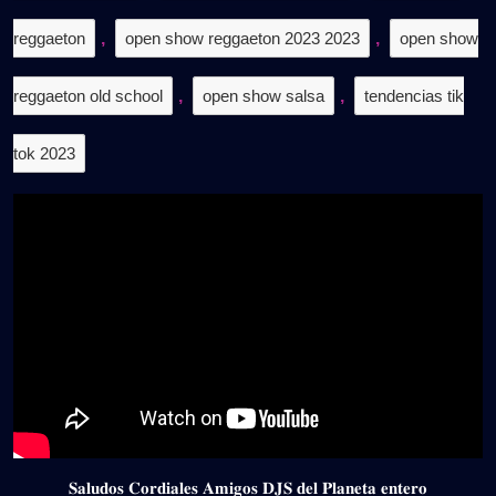
reggaeton
,
open show reggaeton 2023 2023
,
open show
reggaeton old school
,
open show salsa
,
tendencias tik
tok 2023
𝐒𝐚𝐥𝐮𝐝𝐨𝐬 𝐂𝐨𝐫𝐝𝐢𝐚𝐥𝐞𝐬 𝐀𝐦𝐢𝐠𝐨𝐬 𝐃𝐉𝐒 𝐝𝐞𝐥 𝐏𝐥𝐚𝐧𝐞𝐭𝐚 𝐞𝐧𝐭𝐞𝐫𝐨