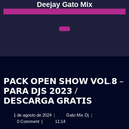
Skip
Deejay Gato Mix
to
content
Open
Menu
𝗣𝗔𝗖𝗞 𝗢𝗣𝗘𝗡 𝗦𝗛𝗢𝗪 𝗩𝗢𝗟.𝟴 –
𝗣𝗔𝗥𝗔 𝗗𝗝𝗦 𝟮𝟬𝟮𝟯 /
𝗗𝗘𝗦𝗖𝗔𝗥𝗚𝗔 𝗚𝗥𝗔𝗧𝗜𝗦
1
𝗣𝗔𝗖𝗞
1 de agosto de 2024
|
Gato Mix Dj
|
de
𝗢𝗣𝗘𝗡
0 Comment
|
11:14
agosto
𝗦𝗛𝗢𝗪