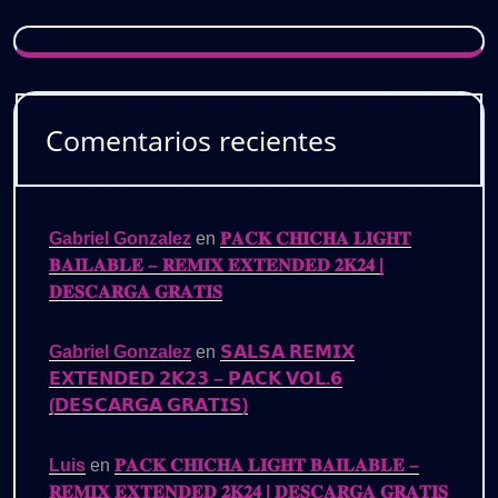
Comentarios recientes
Gabriel Gonzalez
en
𝐏𝐀𝐂𝐊 𝐂𝐇𝐈𝐂𝐇𝐀 𝐋𝐈𝐆𝐇𝐓
𝐁𝐀𝐈𝐋𝐀𝐁𝐋𝐄 – 𝐑𝐄𝐌𝐈𝐗 𝐄𝐗𝐓𝐄𝐍𝐃𝐄𝐃 𝟐𝐊𝟐𝟒 |
𝐃𝐄𝐒𝐂𝐀𝐑𝐆𝐀 𝐆𝐑𝐀𝐓𝐈𝐒
Gabriel Gonzalez
en
𝗦𝗔𝗟𝗦𝗔 𝗥𝗘𝗠𝗜𝗫
𝗘𝗫𝗧𝗘𝗡𝗗𝗘𝗗 𝟮𝗞𝟮𝟯 – 𝗣𝗔𝗖𝗞 𝗩𝗢𝗟.𝟲
(𝗗𝗘𝗦𝗖𝗔𝗥𝗚𝗔 𝗚𝗥𝗔𝗧𝗜𝗦)
Luis
en
𝐏𝐀𝐂𝐊 𝐂𝐇𝐈𝐂𝐇𝐀 𝐋𝐈𝐆𝐇𝐓 𝐁𝐀𝐈𝐋𝐀𝐁𝐋𝐄 –
𝐑𝐄𝐌𝐈𝐗 𝐄𝐗𝐓𝐄𝐍𝐃𝐄𝐃 𝟐𝐊𝟐𝟒 | 𝐃𝐄𝐒𝐂𝐀𝐑𝐆𝐀 𝐆𝐑𝐀𝐓𝐈𝐒