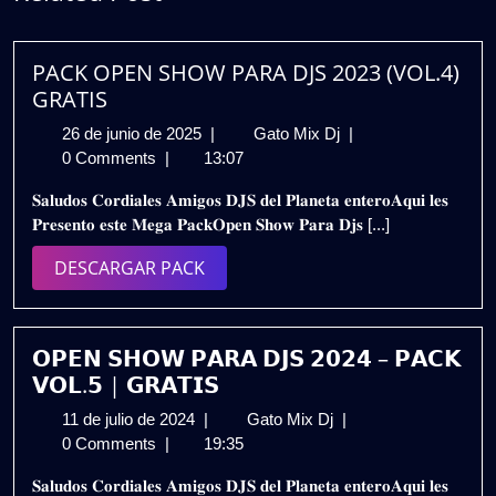
PACK OPEN SHOW PARA DJS 2023 (VOL.4)
GRATIS
26
PACK
26 de junio de 2025
|
Gato Mix Dj
|
de
OPEN
0 Comments
|
13:07
junio
SHOW
𝐒𝐚𝐥𝐮𝐝𝐨𝐬 𝐂𝐨𝐫𝐝𝐢𝐚𝐥𝐞𝐬 𝐀𝐦𝐢𝐠𝐨𝐬 𝐃𝐉𝐒 𝐝𝐞𝐥 𝐏𝐥𝐚𝐧𝐞𝐭𝐚 𝐞𝐧𝐭𝐞𝐫𝐨𝐀𝐪𝐮𝐢 𝐥𝐞𝐬
de
PARA
𝐏𝐫𝐞𝐬𝐞𝐧𝐭𝐨 𝐞𝐬𝐭𝐞 𝐌𝐞𝐠𝐚 𝐏𝐚𝐜𝐤𝐎𝐩𝐞𝐧 𝐒𝐡𝐨𝐰 𝐏𝐚𝐫𝐚 𝐃𝐣𝐬 [...]
2025
DJS
2023
DESCARGAR
DESCARGAR PACK
(VOL.4)
PACK
GRATIS
𝗢𝗣𝗘𝗡 𝗦𝗛𝗢𝗪 𝗣𝗔𝗥𝗔 𝗗𝗝𝗦 𝟮𝟬𝟮𝟰 – 𝗣𝗔𝗖𝗞
𝗩𝗢𝗟.𝟱 | 𝗚𝗥𝗔𝗧𝗜𝗦
11
𝗢𝗣𝗘𝗡
11 de julio de 2024
|
Gato Mix Dj
|
de
𝗦𝗛𝗢𝗪
0 Comments
|
19:35
julio
𝗣𝗔𝗥𝗔
𝐒𝐚𝐥𝐮𝐝𝐨𝐬 𝐂𝐨𝐫𝐝𝐢𝐚𝐥𝐞𝐬 𝐀𝐦𝐢𝐠𝐨𝐬 𝐃𝐉𝐒 𝐝𝐞𝐥 𝐏𝐥𝐚𝐧𝐞𝐭𝐚 𝐞𝐧𝐭𝐞𝐫𝐨𝐀𝐪𝐮𝐢 𝐥𝐞𝐬
de
𝗗𝗝𝗦