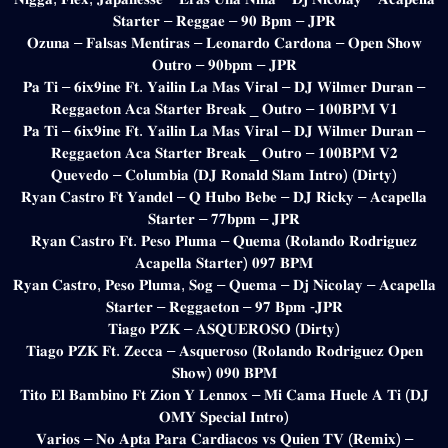
𝐒𝐭𝐚𝐫𝐭𝐞𝐫 – 𝐑𝐞𝐠𝐠𝐚𝐞 – 𝟗𝟎 𝐁𝐩𝐦 – 𝐉𝐏𝐑
𝐎𝐳𝐮𝐧𝐚 – 𝐅𝐚𝐥𝐬𝐚𝐬 𝐌𝐞𝐧𝐭𝐢𝐫𝐚𝐬 – 𝐋𝐞𝐨𝐧𝐚𝐫𝐝𝐨 𝐂𝐚𝐫𝐝𝐨𝐧𝐚 – 𝐎𝐩𝐞𝐧 𝐒𝐡𝐨𝐰
𝐎𝐮𝐭𝐫𝐨 – 𝟗𝟎𝐛𝐩𝐦 – 𝐉𝐏𝐑
𝐏𝐚 𝐓𝐢 – 𝟔𝐢𝐱𝟗𝐢𝐧𝐞 𝐅𝐭. 𝐘𝐚𝐢𝐥𝐢𝐧 𝐋𝐚 𝐌𝐚𝐬 𝐕𝐢𝐫𝐚𝐥 – 𝐃𝐉 𝐖𝐢𝐥𝐦𝐞𝐫 𝐃𝐮𝐫𝐚𝐧 –
𝐑𝐞𝐠𝐠𝐚𝐞𝐭𝐨𝐧 𝐀𝐜𝐚 𝐒𝐭𝐚𝐫𝐭𝐞𝐫 𝐁𝐫𝐞𝐚𝐤 _ 𝐎𝐮𝐭𝐫𝐨 – 𝟏𝟎𝟎𝐁𝐏𝐌 𝐕𝟏
𝐏𝐚 𝐓𝐢 – 𝟔𝐢𝐱𝟗𝐢𝐧𝐞 𝐅𝐭. 𝐘𝐚𝐢𝐥𝐢𝐧 𝐋𝐚 𝐌𝐚𝐬 𝐕𝐢𝐫𝐚𝐥 – 𝐃𝐉 𝐖𝐢𝐥𝐦𝐞𝐫 𝐃𝐮𝐫𝐚𝐧 –
𝐑𝐞𝐠𝐠𝐚𝐞𝐭𝐨𝐧 𝐀𝐜𝐚 𝐒𝐭𝐚𝐫𝐭𝐞𝐫 𝐁𝐫𝐞𝐚𝐤 _ 𝐎𝐮𝐭𝐫𝐨 – 𝟏𝟎𝟎𝐁𝐏𝐌 𝐕𝟐
𝐐𝐮𝐞𝐯𝐞𝐝𝐨 – 𝐂𝐨𝐥𝐮𝐦𝐛𝐢𝐚 (𝐃𝐉 𝐑𝐨𝐧𝐚𝐥𝐝 𝐒𝐥𝐚𝐦 𝐈𝐧𝐭𝐫𝐨) (𝐃𝐢𝐫𝐭𝐲)
𝐑𝐲𝐚𝐧 𝐂𝐚𝐬𝐭𝐫𝐨 𝐅𝐭 𝐘𝐚𝐧𝐝𝐞𝐥 – 𝐐 𝐇𝐮𝐛𝐨 𝐁𝐞𝐛𝐞 – 𝐃𝐉 𝐑𝐢𝐜𝐤𝐲 – 𝐀𝐜𝐚𝐩𝐞𝐥𝐥𝐚
𝐒𝐭𝐚𝐫𝐭𝐞𝐫 – 𝟕𝟕𝐛𝐩𝐦 – 𝐉𝐏𝐑
𝐑𝐲𝐚𝐧 𝐂𝐚𝐬𝐭𝐫𝐨 𝐅𝐭. 𝐏𝐞𝐬𝐨 𝐏𝐥𝐮𝐦𝐚 – 𝐐𝐮𝐞𝐦𝐚 (𝐑𝐨𝐥𝐚𝐧𝐝𝐨 𝐑𝐨𝐝𝐫𝐢𝐠𝐮𝐞𝐳
𝐀𝐜𝐚𝐩𝐞𝐥𝐥𝐚 𝐒𝐭𝐚𝐫𝐭𝐞𝐫) 𝟎𝟗𝟕 𝐁𝐏𝐌
𝐑𝐲𝐚𝐧 𝐂𝐚𝐬𝐭𝐫𝐨, 𝐏𝐞𝐬𝐨 𝐏𝐥𝐮𝐦𝐚, 𝐒𝐨𝐠 – 𝐐𝐮𝐞𝐦𝐚 – 𝐃𝐣 𝐍𝐢𝐜𝐨𝐥𝐚𝐲 – 𝐀𝐜𝐚𝐩𝐞𝐥𝐥𝐚
𝐒𝐭𝐚𝐫𝐭𝐞𝐫 – 𝐑𝐞𝐠𝐠𝐚𝐞𝐭𝐨𝐧 – 𝟗𝟕 𝐁𝐩𝐦 -𝐉𝐏𝐑
𝐓𝐢𝐚𝐠𝐨 𝐏𝐙𝐊 – 𝐀𝐒𝐐𝐔𝐄𝐑𝐎𝐒𝐎 (𝐃𝐢𝐫𝐭𝐲)
𝐓𝐢𝐚𝐠𝐨 𝐏𝐙𝐊 𝐅𝐭. 𝐙𝐞𝐜𝐜𝐚 – 𝐀𝐬𝐪𝐮𝐞𝐫𝐨𝐬𝐨 (𝐑𝐨𝐥𝐚𝐧𝐝𝐨 𝐑𝐨𝐝𝐫𝐢𝐠𝐮𝐞𝐳 𝐎𝐩𝐞𝐧
𝐒𝐡𝐨𝐰) 𝟎𝟗𝟎 𝐁𝐏𝐌
𝐓𝐢𝐭𝐨 𝐄𝐥 𝐁𝐚𝐦𝐛𝐢𝐧𝐨 𝐅𝐭 𝐙𝐢𝐨𝐧 𝐘 𝐋𝐞𝐧𝐧𝐨𝐱 – 𝐌𝐢 𝐂𝐚𝐦𝐚 𝐇𝐮𝐞𝐥𝐞 𝐀 𝐓𝐢 (𝐃𝐉
𝐎𝐌𝐘 𝐒𝐩𝐞𝐜𝐢𝐚𝐥 𝐈𝐧𝐭𝐫𝐨)
𝐕𝐚𝐫𝐢𝐨𝐬 – 𝐍𝐨 𝐀𝐩𝐭𝐚 𝐏𝐚𝐫𝐚 𝐂𝐚𝐫𝐝𝐢𝐚𝐜𝐨𝐬 𝐯𝐬 𝐐𝐮𝐢𝐞𝐧 𝐓𝐕 (𝐑𝐞𝐦𝐢𝐱) –