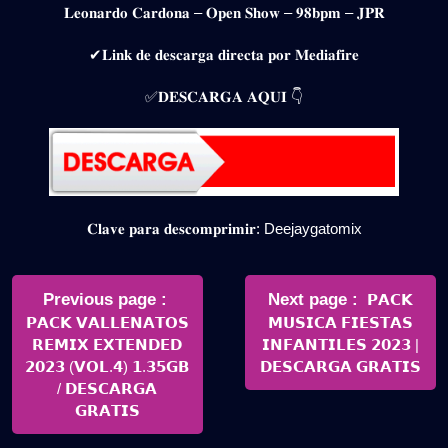
𝐋𝐞𝐨𝐧𝐚𝐫𝐝𝐨 𝐂𝐚𝐫𝐝𝐨𝐧𝐚 – 𝐎𝐩𝐞𝐧 𝐒𝐡𝐨𝐰 – 𝟗𝟖𝐛𝐩𝐦 – 𝐉𝐏𝐑
✔𝐋𝐢𝐧𝐤 𝐝𝐞 𝐝𝐞𝐬𝐜𝐚𝐫𝐠𝐚 𝐝𝐢𝐫𝐞𝐜𝐭𝐚 𝐩𝐨𝐫 𝐌𝐞𝐝𝐢𝐚𝐟𝐢𝐫𝐞
✅𝐃𝐄𝐒𝐂𝐀𝐑𝐆𝐀 𝐀𝐐𝐔𝐈 👇
𝐂𝐥𝐚𝐯𝐞 𝐩𝐚𝐫𝐚 𝐝𝐞𝐬𝐜𝐨𝐦𝐩𝐫𝐢𝐦𝐢𝐫: Deejaygatomix
Navegación
de
Older
Newer
Previous page
Next page
𝗣𝗔𝗖𝗞
Posts
Posts
𝗣𝗔𝗖𝗞 𝗩𝗔𝗟𝗟𝗘𝗡𝗔𝗧𝗢𝗦
𝗠𝗨𝗦𝗜𝗖𝗔 𝗙𝗜𝗘𝗦𝗧𝗔𝗦
entradas
𝗥𝗘𝗠𝗜𝗫 𝗘𝗫𝗧𝗘𝗡𝗗𝗘𝗗
𝗜𝗡𝗙𝗔𝗡𝗧𝗜𝗟𝗘𝗦 𝟮𝟬𝟮𝟯 |
𝟮𝟬𝟮𝟯 (𝗩𝗢𝗟.𝟰) 𝟭.𝟯𝟱𝗚𝗕
𝗗𝗘𝗦𝗖𝗔𝗥𝗚𝗔 𝗚𝗥𝗔𝗧𝗜𝗦
/ 𝗗𝗘𝗦𝗖𝗔𝗥𝗚𝗔
𝗚𝗥𝗔𝗧𝗜𝗦