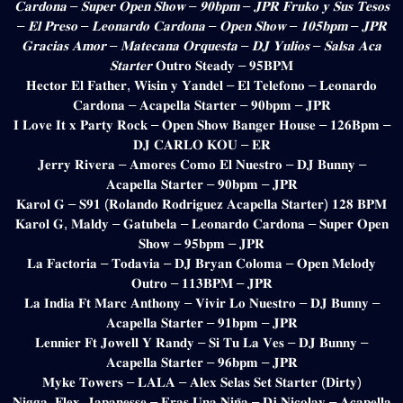
𝐂𝐚𝐫𝐝𝐨𝐧𝐚 – 𝐒𝐮𝐩𝐞𝐫 𝐎𝐩𝐞𝐧 𝐒𝐡𝐨𝐰 – 𝟗𝟎𝐛𝐩𝐦 – 𝐉𝐏𝐑 𝐅𝐫𝐮𝐤𝐨 𝐲 𝐒𝐮𝐬 𝐓𝐞𝐬𝐨𝐬
– 𝐄𝐥 𝐏𝐫𝐞𝐬𝐨 – 𝐋𝐞𝐨𝐧𝐚𝐫𝐝𝐨 𝐂𝐚𝐫𝐝𝐨𝐧𝐚 – 𝐎𝐩𝐞𝐧 𝐒𝐡𝐨𝐰 – 𝟏𝟎𝟓𝐛𝐩𝐦 – 𝐉𝐏𝐑
𝐆𝐫𝐚𝐜𝐢𝐚𝐬 𝐀𝐦𝐨𝐫 – 𝐌𝐚𝐭𝐞𝐜𝐚𝐧𝐚 𝐎𝐫𝐪𝐮𝐞𝐬𝐭𝐚 – 𝐃𝐉 𝐘𝐮𝐥𝐢𝐨𝐬 – 𝐒𝐚𝐥𝐬𝐚 𝐀𝐜𝐚
𝐒𝐭𝐚𝐫𝐭𝐞𝐫
𝐎𝐮𝐭𝐫𝐨 𝐒𝐭𝐞𝐚𝐝𝐲 – 𝟗𝟓𝐁𝐏𝐌
𝐇𝐞𝐜𝐭𝐨𝐫 𝐄𝐥 𝐅𝐚𝐭𝐡𝐞𝐫, 𝐖𝐢𝐬𝐢𝐧 𝐲 𝐘𝐚𝐧𝐝𝐞𝐥 – 𝐄𝐥 𝐓𝐞𝐥𝐞𝐟𝐨𝐧𝐨 – 𝐋𝐞𝐨𝐧𝐚𝐫𝐝𝐨
𝐂𝐚𝐫𝐝𝐨𝐧𝐚 – 𝐀𝐜𝐚𝐩𝐞𝐥𝐥𝐚 𝐒𝐭𝐚𝐫𝐭𝐞𝐫 – 𝟗𝟎𝐛𝐩𝐦 – 𝐉𝐏𝐑
𝐈 𝐋𝐨𝐯𝐞 𝐈𝐭 𝐱 𝐏𝐚𝐫𝐭𝐲 𝐑𝐨𝐜𝐤 – 𝐎𝐩𝐞𝐧 𝐒𝐡𝐨𝐰 𝐁𝐚𝐧𝐠𝐞𝐫 𝐇𝐨𝐮𝐬𝐞 – 𝟏𝟐𝟔𝐁𝐩𝐦 –
𝐃𝐉 𝐂𝐀𝐑𝐋𝐎 𝐊𝐎𝐔 – 𝐄𝐑
𝐉𝐞𝐫𝐫𝐲 𝐑𝐢𝐯𝐞𝐫𝐚 – 𝐀𝐦𝐨𝐫𝐞𝐬 𝐂𝐨𝐦𝐨 𝐄𝐥 𝐍𝐮𝐞𝐬𝐭𝐫𝐨 – 𝐃𝐉 𝐁𝐮𝐧𝐧𝐲 –
𝐀𝐜𝐚𝐩𝐞𝐥𝐥𝐚 𝐒𝐭𝐚𝐫𝐭𝐞𝐫 – 𝟗𝟎𝐛𝐩𝐦 – 𝐉𝐏𝐑
𝐊𝐚𝐫𝐨𝐥 𝐆 – 𝐒𝟗𝟏 (𝐑𝐨𝐥𝐚𝐧𝐝𝐨 𝐑𝐨𝐝𝐫𝐢𝐠𝐮𝐞𝐳 𝐀𝐜𝐚𝐩𝐞𝐥𝐥𝐚 𝐒𝐭𝐚𝐫𝐭𝐞𝐫) 𝟏𝟐𝟖 𝐁𝐏𝐌
𝐊𝐚𝐫𝐨𝐥 𝐆, 𝐌𝐚𝐥𝐝𝐲 – 𝐆𝐚𝐭𝐮𝐛𝐞𝐥𝐚 – 𝐋𝐞𝐨𝐧𝐚𝐫𝐝𝐨 𝐂𝐚𝐫𝐝𝐨𝐧𝐚 – 𝐒𝐮𝐩𝐞𝐫 𝐎𝐩𝐞𝐧
𝐒𝐡𝐨𝐰 – 𝟗𝟓𝐛𝐩𝐦 – 𝐉𝐏𝐑
𝐋𝐚 𝐅𝐚𝐜𝐭𝐨𝐫𝐢𝐚 – 𝐓𝐨𝐝𝐚𝐯𝐢𝐚 – 𝐃𝐉 𝐁𝐫𝐲𝐚𝐧 𝐂𝐨𝐥𝐨𝐦𝐚 – 𝐎𝐩𝐞𝐧 𝐌𝐞𝐥𝐨𝐝𝐲
𝐎𝐮𝐭𝐫𝐨 – 𝟏𝟏𝟑𝐁𝐏𝐌 – 𝐉𝐏𝐑
𝐋𝐚 𝐈𝐧𝐝𝐢𝐚 𝐅𝐭 𝐌𝐚𝐫𝐜 𝐀𝐧𝐭𝐡𝐨𝐧𝐲 – 𝐕𝐢𝐯𝐢𝐫 𝐋𝐨 𝐍𝐮𝐞𝐬𝐭𝐫𝐨 – 𝐃𝐉 𝐁𝐮𝐧𝐧𝐲 –
𝐀𝐜𝐚𝐩𝐞𝐥𝐥𝐚 𝐒𝐭𝐚𝐫𝐭𝐞𝐫 – 𝟗𝟏𝐛𝐩𝐦 – 𝐉𝐏𝐑
𝐋𝐞𝐧𝐧𝐢𝐞𝐫 𝐅𝐭 𝐉𝐨𝐰𝐞𝐥𝐥 𝐘 𝐑𝐚𝐧𝐝𝐲 – 𝐒𝐢 𝐓𝐮 𝐋𝐚 𝐕𝐞𝐬 – 𝐃𝐉 𝐁𝐮𝐧𝐧𝐲 –
𝐀𝐜𝐚𝐩𝐞𝐥𝐥𝐚 𝐒𝐭𝐚𝐫𝐭𝐞𝐫 – 𝟗𝟔𝐛𝐩𝐦 – 𝐉𝐏𝐑
𝐌𝐲𝐤𝐞 𝐓𝐨𝐰𝐞𝐫𝐬 – 𝐋𝐀𝐋𝐀 – 𝐀𝐥𝐞𝐱 𝐒𝐞𝐥𝐚𝐬 𝐒𝐞𝐭 𝐒𝐭𝐚𝐫𝐭𝐞𝐫 (𝐃𝐢𝐫𝐭𝐲)
𝐍𝐢𝐠𝐠𝐚, 𝐅𝐥𝐞𝐱, 𝐉𝐚𝐩𝐚𝐧𝐞𝐬𝐬𝐞 – 𝐄𝐫𝐚𝐬 𝐔𝐧𝐚 𝐍𝐢𝐧̃𝐚 – 𝐃𝐣 𝐍𝐢𝐜𝐨𝐥𝐚𝐲 – 𝐀𝐜𝐚𝐩𝐞𝐥𝐥𝐚