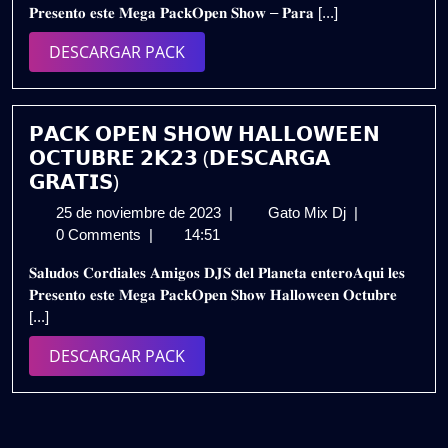
𝐏𝐫𝐞𝐬𝐞𝐧𝐭𝐨 𝐞𝐬𝐭𝐞 𝐌𝐞𝐠𝐚 𝐏𝐚𝐜𝐤𝐎𝐩𝐞𝐧 𝐒𝐡𝐨𝐰 – 𝐏𝐚𝐫𝐚 [...]
2024
𝟮𝟬𝟮𝟰
–
DESCARGAR
DESCARGAR PACK
𝗣𝗔𝗖𝗞
PACK
𝗩𝗢𝗟.𝟱
|
𝗚𝗥𝗔𝗧𝗜𝗦
𝗣𝗔𝗖𝗞 𝗢𝗣𝗘𝗡 𝗦𝗛𝗢𝗪 𝗛𝗔𝗟𝗟𝗢𝗪𝗘𝗘𝗡
𝗢𝗖𝗧𝗨𝗕𝗥𝗘 𝟮𝗞𝟮𝟯 (𝗗𝗘𝗦𝗖𝗔𝗥𝗚𝗔
𝗚𝗥𝗔𝗧𝗜𝗦)
25
𝗣𝗔𝗖𝗞
25 de noviembre de 2023
|
Gato Mix Dj
|
de
𝗢𝗣𝗘𝗡
0 Comments
|
14:51
noviembre
𝗦𝗛𝗢𝗪
𝐒𝐚𝐥𝐮𝐝𝐨𝐬 𝐂𝐨𝐫𝐝𝐢𝐚𝐥𝐞𝐬 𝐀𝐦𝐢𝐠𝐨𝐬 𝐃𝐉𝐒 𝐝𝐞𝐥 𝐏𝐥𝐚𝐧𝐞𝐭𝐚 𝐞𝐧𝐭𝐞𝐫𝐨𝐀𝐪𝐮𝐢 𝐥𝐞𝐬
de
𝗛𝗔𝗟𝗟𝗢𝗪𝗘𝗘
𝐏𝐫𝐞𝐬𝐞𝐧𝐭𝐨 𝐞𝐬𝐭𝐞 𝐌𝐞𝐠𝐚 𝐏𝐚𝐜𝐤𝐎𝐩𝐞𝐧 𝐒𝐡𝐨𝐰 𝐇𝐚𝐥𝐥𝐨𝐰𝐞𝐞𝐧 𝐎𝐜𝐭𝐮𝐛𝐫𝐞
2023
𝗢𝗖𝗧𝗨𝗕𝗥𝗘
[...]
𝟮𝗞𝟮𝟯
(𝗗𝗘𝗦𝗖𝗔𝗥𝗚𝗔
DESCARGAR
DESCARGAR PACK
𝗚𝗥𝗔𝗧𝗜𝗦)
PACK