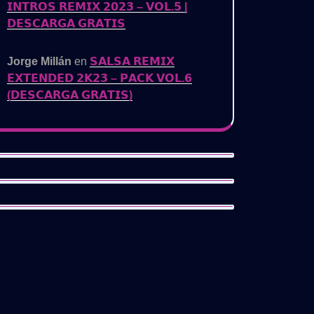
𝗜𝗡𝗧𝗥𝗢𝗦 𝗥𝗘𝗠𝗜𝗫 𝟮𝟬𝟮𝟯 – 𝗩𝗢𝗟.𝟱 |
𝗗𝗘𝗦𝗖𝗔𝗥𝗚𝗔 𝗚𝗥𝗔𝗧𝗜𝗦
Jorge Millán
en
𝗦𝗔𝗟𝗦𝗔 𝗥𝗘𝗠𝗜𝗫
𝗘𝗫𝗧𝗘𝗡𝗗𝗘𝗗 𝟮𝗞𝟮𝟯 – 𝗣𝗔𝗖𝗞 𝗩𝗢𝗟.𝟲
(𝗗𝗘𝗦𝗖𝗔𝗥𝗚𝗔 𝗚𝗥𝗔𝗧𝗜𝗦)