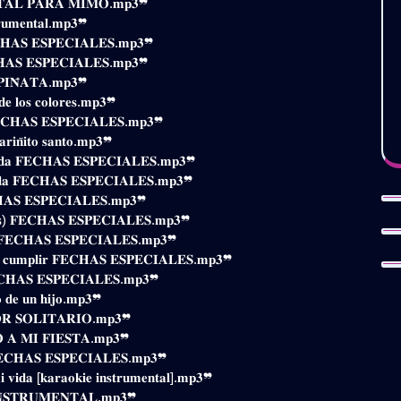
𝐓𝐀𝐋 𝐏𝐀𝐑𝐀 𝐌𝐈𝐌𝐎.𝐦𝐩𝟑❞
𝐫𝐮𝐦𝐞𝐧𝐭𝐚𝐥.𝐦𝐩𝟑❞
𝐅𝐄𝐂𝐇𝐀𝐒 𝐄𝐒𝐏𝐄𝐂𝐈𝐀𝐋𝐄𝐒.𝐦𝐩𝟑❞
𝐂𝐇𝐀𝐒 𝐄𝐒𝐏𝐄𝐂𝐈𝐀𝐋𝐄𝐒.𝐦𝐩𝟑❞
𝐏𝐈𝐍̃𝐀𝐓𝐀.𝐦𝐩𝟑❞
𝐝𝐞 𝐥𝐨𝐬 𝐜𝐨𝐥𝐨𝐫𝐞𝐬.𝐦𝐩𝟑❞
 𝐅𝐄𝐂𝐇𝐀𝐒 𝐄𝐒𝐏𝐄𝐂𝐈𝐀𝐋𝐄𝐒.𝐦𝐩𝟑❞
𝐫𝐢𝐧̃𝐢𝐭𝐨 𝐬𝐚𝐧𝐭𝐨.𝐦𝐩𝟑❞
𝐚𝐥𝐢𝐝𝐚 𝐅𝐄𝐂𝐇𝐀𝐒 𝐄𝐒𝐏𝐄𝐂𝐈𝐀𝐋𝐄𝐒.𝐦𝐩𝟑❞
𝐫𝐚𝐝𝐚 𝐅𝐄𝐂𝐇𝐀𝐒 𝐄𝐒𝐏𝐄𝐂𝐈𝐀𝐋𝐄𝐒.𝐦𝐩𝟑❞
𝐂𝐇𝐀𝐒 𝐄𝐒𝐏𝐄𝐂𝐈𝐀𝐋𝐄𝐒.𝐦𝐩𝟑❞
𝐯𝐚𝐥𝐬) 𝐅𝐄𝐂𝐇𝐀𝐒 𝐄𝐒𝐏𝐄𝐂𝐈𝐀𝐋𝐄𝐒.𝐦𝐩𝟑❞
𝐨𝐬 𝐅𝐄𝐂𝐇𝐀𝐒 𝐄𝐒𝐏𝐄𝐂𝐈𝐀𝐋𝐄𝐒.𝐦𝐩𝟑❞
 𝐪𝐮𝐞 𝐜𝐮𝐦𝐩𝐥𝐢𝐫 𝐅𝐄𝐂𝐇𝐀𝐒 𝐄𝐒𝐏𝐄𝐂𝐈𝐀𝐋𝐄𝐒.𝐦𝐩𝟑❞
𝐅𝐄𝐂𝐇𝐀𝐒 𝐄𝐒𝐏𝐄𝐂𝐈𝐀𝐋𝐄𝐒.𝐦𝐩𝟑❞
 𝐝𝐞 𝐮𝐧 𝐡𝐢𝐣𝐨.𝐦𝐩𝟑❞
𝐑 𝐒𝐎𝐋𝐈𝐓𝐀𝐑𝐈𝐎.𝐦𝐩𝟑❞
𝐎 𝐀 𝐌𝐈 𝐅𝐈𝐄𝐒𝐓𝐀.𝐦𝐩𝟑❞
 𝐅𝐄𝐂𝐇𝐀𝐒 𝐄𝐒𝐏𝐄𝐂𝐈𝐀𝐋𝐄𝐒.𝐦𝐩𝟑❞
𝐢 𝐯𝐢𝐝𝐚 [𝐤𝐚𝐫𝐚𝐨𝐤𝐢𝐞 𝐢𝐧𝐬𝐭𝐫𝐮𝐦𝐞𝐧𝐭𝐚𝐥].𝐦𝐩𝟑❞
𝐍𝐒𝐓𝐑𝐔𝐌𝐄𝐍𝐓𝐀𝐋.𝐦𝐩𝟑❞