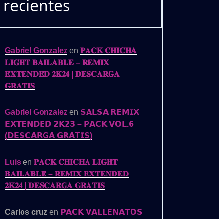
recientes
Gabriel Gonzalez
en
𝐏𝐀𝐂𝐊 𝐂𝐇𝐈𝐂𝐇𝐀
𝐋𝐈𝐆𝐇𝐓 𝐁𝐀𝐈𝐋𝐀𝐁𝐋𝐄 – 𝐑𝐄𝐌𝐈𝐗
𝐄𝐗𝐓𝐄𝐍𝐃𝐄𝐃 𝟐𝐊𝟐𝟒 | 𝐃𝐄𝐒𝐂𝐀𝐑𝐆𝐀
𝐆𝐑𝐀𝐓𝐈𝐒
Gabriel Gonzalez
en
𝗦𝗔𝗟𝗦𝗔 𝗥𝗘𝗠𝗜𝗫
𝗘𝗫𝗧𝗘𝗡𝗗𝗘𝗗 𝟮𝗞𝟮𝟯 – 𝗣𝗔𝗖𝗞 𝗩𝗢𝗟.𝟲
(𝗗𝗘𝗦𝗖𝗔𝗥𝗚𝗔 𝗚𝗥𝗔𝗧𝗜𝗦)
Luis
en
𝐏𝐀𝐂𝐊 𝐂𝐇𝐈𝐂𝐇𝐀 𝐋𝐈𝐆𝐇𝐓
𝐁𝐀𝐈𝐋𝐀𝐁𝐋𝐄 – 𝐑𝐄𝐌𝐈𝐗 𝐄𝐗𝐓𝐄𝐍𝐃𝐄𝐃
𝟐𝐊𝟐𝟒 | 𝐃𝐄𝐒𝐂𝐀𝐑𝐆𝐀 𝐆𝐑𝐀𝐓𝐈𝐒
Carlos cruz
en
𝗣𝗔𝗖𝗞 𝗩𝗔𝗟𝗟𝗘𝗡𝗔𝗧𝗢𝗦