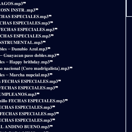
𝐀𝐆𝐎𝐒.𝐦𝐩𝟑❞
𝐎𝐒𝐍 𝐈𝐍𝐒𝐓𝐑..𝐦𝐩𝟑❞
𝐄𝐂𝐇𝐀𝐒 𝐄𝐒𝐏𝐄𝐂𝐈𝐀𝐋𝐄𝐒.𝐦𝐩𝟑❞
𝐅𝐄𝐂𝐇𝐀𝐒 𝐄𝐒𝐏𝐄𝐂𝐈𝐀𝐋𝐄𝐒.𝐦𝐩𝟑❞
𝐨𝐬 𝐅𝐄𝐂𝐇𝐀𝐒 𝐄𝐒𝐏𝐄𝐂𝐈𝐀𝐋𝐄𝐒.𝐦𝐩𝟑❞
𝐄𝐂𝐇𝐀𝐒 𝐄𝐒𝐏𝐄𝐂𝐈𝐀𝐋𝐄𝐒.𝐦𝐩𝟑❞
𝐍𝐒𝐓𝐑𝐔𝐌𝐄𝐍𝐓𝐀𝐋.𝐦𝐩𝟑❞
𝐚𝐛𝐥𝐞𝐬 – 𝐃𝐚𝐧𝐮𝐛𝐢𝐨 𝐀𝐳𝐮𝐥.𝐦𝐩𝟑❞
𝐬 – 𝐆𝐮𝐚𝐲𝐚𝐜𝐚𝐧 𝐩𝐚𝐬𝐨 𝐝𝐨𝐛𝐥𝐞𝐬.𝐦𝐩𝟑❞
𝐛𝐥𝐞𝐬 – 𝐇𝐚𝐩𝐩𝐲 𝐛𝐫𝐢𝐭𝐡𝐝𝐚𝐲.𝐦𝐩𝟑❞
𝐧𝐨 𝐧𝐚𝐜𝐢𝐨𝐧𝐚𝐥 (𝐂𝐨𝐫𝐨 𝐦𝐚𝐝𝐫𝐢𝐠𝐚𝐥𝐢𝐬𝐭𝐚).𝐦𝐩𝟑❞
𝐛𝐥𝐞𝐬 – 𝐌𝐚𝐫𝐜𝐡𝐚 𝐧𝐮𝐩𝐜𝐢𝐚𝐥.𝐦𝐩𝟑❞
𝐝𝐚𝐝𝐞𝐬 𝐅𝐄𝐂𝐇𝐀𝐒 𝐄𝐒𝐏𝐄𝐂𝐈𝐀𝐋𝐄𝐒.𝐦𝐩𝟑❞
𝐚𝐥𝐬) 𝐅𝐄𝐂𝐇𝐀𝐒 𝐄𝐒𝐏𝐄𝐂𝐈𝐀𝐋𝐄𝐒.𝐦𝐩𝟑❞
𝐔𝐌𝐏𝐋𝐄𝐀𝐍̃𝐎𝐒.𝐦𝐩𝟑❞
𝐫𝐚𝐦𝐢𝐥𝐥𝐨 𝐅𝐄𝐂𝐇𝐀𝐒 𝐄𝐒𝐏𝐄𝐂𝐈𝐀𝐋𝐄𝐒.𝐦𝐩𝟑❞
 𝐅𝐄𝐂𝐇𝐀𝐒 𝐄𝐒𝐏𝐄𝐂𝐈𝐀𝐋𝐄𝐒.𝐦𝐩𝟑❞
𝐫𝐚 𝐅𝐄𝐂𝐇𝐀𝐒 𝐄𝐒𝐏𝐄𝐂𝐈𝐀𝐋𝐄𝐒.𝐦𝐩𝟑❞
 𝐅𝐄𝐂𝐇𝐀𝐒 𝐄𝐒𝐏𝐄𝐂𝐈𝐀𝐋𝐄𝐒.𝐦𝐩𝟑❞
𝐋 𝐀𝐍𝐃𝐈𝐍𝐎 𝐁𝐔𝐄𝐍𝐎.𝐦𝐩𝟑❞