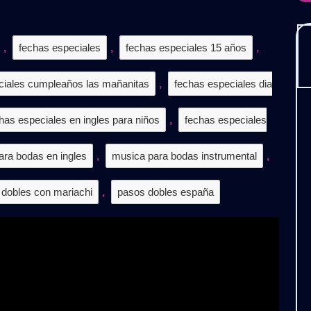
𝗛𝗔
𝗘𝗖𝗜𝗔𝗟
𝗣𝗜𝗟𝗔𝗧𝗜𝗢𝗡)
,
fechas especiales
,
fechas especiales 15 años
,
𝗖𝗔𝗥𝗚𝗔
𝗧𝗜𝗦
ciales cumpleaños las mañanitas
,
fechas especiales dia
has especiales en ingles para niños
,
fechas especiales
ara bodas en ingles
,
musica para bodas instrumental
,
dobles con mariachi
,
pasos dobles españa