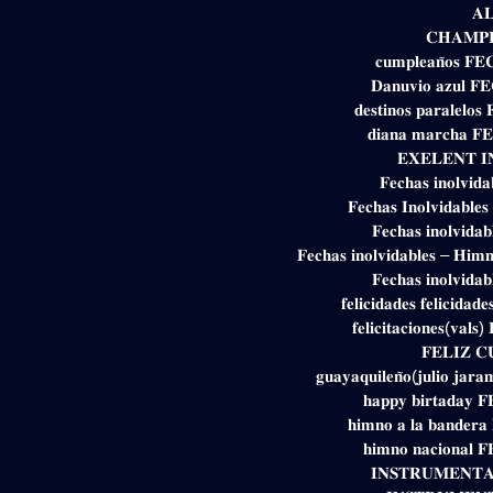
𝐀
𝐂𝐇𝐀𝐌𝐏𝐈
𝐜𝐮𝐦𝐩𝐥𝐞𝐚𝐧̃𝐨𝐬 
𝐃𝐚𝐧𝐮𝐯𝐢𝐨 𝐚𝐳𝐮𝐥 
𝐝𝐞𝐬𝐭𝐢𝐧𝐨𝐬 𝐩𝐚𝐫𝐚𝐥𝐞
𝐝𝐢𝐚𝐧𝐚 𝐦𝐚𝐫𝐜𝐡𝐚 
𝐄𝐗𝐄𝐋𝐄𝐍𝐓 
𝐅𝐞𝐜𝐡𝐚𝐬 𝐢𝐧𝐨𝐥𝐯𝐢
𝐅𝐞𝐜𝐡𝐚𝐬 𝐈𝐧𝐨𝐥𝐯𝐢𝐝𝐚𝐛𝐥
𝐅𝐞𝐜𝐡𝐚𝐬 𝐢𝐧𝐨𝐥𝐯𝐢𝐝
𝐅𝐞𝐜𝐡𝐚𝐬 𝐢𝐧𝐨𝐥𝐯𝐢𝐝𝐚𝐛𝐥𝐞𝐬 – 𝐇𝐢𝐦
𝐅𝐞𝐜𝐡𝐚𝐬 𝐢𝐧𝐨𝐥𝐯𝐢𝐝
𝐟𝐞𝐥𝐢𝐜𝐢𝐝𝐚𝐝𝐞𝐬 𝐟𝐞𝐥𝐢𝐜
𝐟𝐞𝐥𝐢𝐜𝐢𝐭𝐚𝐜𝐢𝐨𝐧𝐞𝐬(𝐯
𝐅𝐄𝐋𝐈𝐙 𝐂
𝐠𝐮𝐚𝐲𝐚𝐪𝐮𝐢𝐥𝐞𝐧̃𝐨(𝐣𝐮𝐥𝐢𝐨 𝐣
𝐡𝐚𝐩𝐩𝐲 𝐛𝐢𝐫𝐭𝐚𝐝𝐚
𝐡𝐢𝐦𝐧𝐨 𝐚 𝐥𝐚 𝐛𝐚𝐧𝐝𝐞
𝐡𝐢𝐦𝐧𝐨 𝐧𝐚𝐜𝐢𝐨𝐧𝐚
𝐈𝐍𝐒𝐓𝐑𝐔𝐌𝐄𝐍𝐓