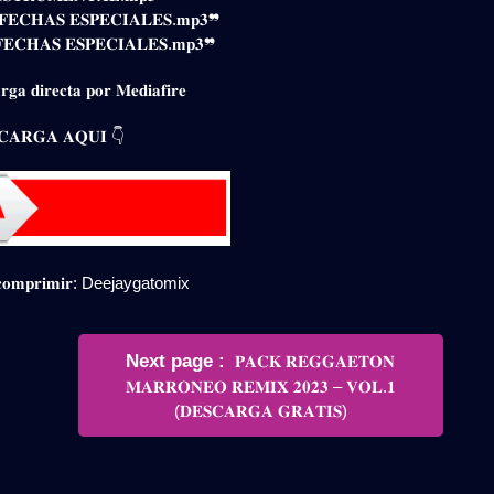
𝐫𝐢𝐨 𝐅𝐄𝐂𝐇𝐀𝐒 𝐄𝐒𝐏𝐄𝐂𝐈𝐀𝐋𝐄𝐒.𝐦𝐩𝟑❞
𝐨𝐧 𝐅𝐄𝐂𝐇𝐀𝐒 𝐄𝐒𝐏𝐄𝐂𝐈𝐀𝐋𝐄𝐒.𝐦𝐩𝟑❞
𝐠𝐚 𝐝𝐢𝐫𝐞𝐜𝐭𝐚 𝐩𝐨𝐫 𝐌𝐞𝐝𝐢𝐚𝐟𝐢𝐫𝐞
𝐀𝐑𝐆𝐀 𝐀𝐐𝐔𝐈 👇
𝐞𝐬𝐜𝐨𝐦𝐩𝐫𝐢𝐦𝐢𝐫: Deejaygatomix
Newer
Next page
𝐏𝐀𝐂𝐊 𝐑𝐄𝐆𝐆𝐀𝐄𝐓𝐎𝐍
Posts
𝐌𝐀𝐑𝐑𝐎𝐍𝐄𝐎 𝐑𝐄𝐌𝐈𝐗 𝟐𝟎𝟐𝟑 – 𝐕𝐎𝐋.𝟏
(𝐃𝐄𝐒𝐂𝐀𝐑𝐆𝐀 𝐆𝐑𝐀𝐓𝐈𝐒)