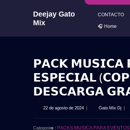
Skip
to
Deejay Gato
CONTACTO
content
Mix
🎧 Home
𝗣𝗔𝗖𝗞 𝗠𝗨𝗦𝗜𝗖𝗔 
𝗘𝗦𝗣𝗘𝗖𝗜𝗔𝗟 (𝗖𝗢𝗣
𝗗𝗘𝗦𝗖𝗔𝗥𝗚𝗔 𝗚𝗥
22
𝗣𝗔
22 de agosto de 2024
|
Gato Mix Dj
|
de
𝗠𝗨
agosto
𝗣𝗔
de
𝗧𝗢
Categories :
PACKS MUSICA PARA EVENTOS