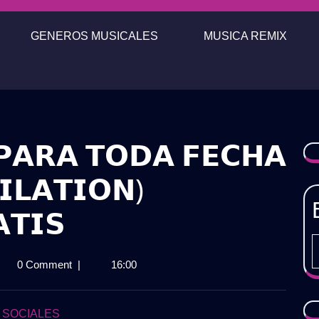
GENEROS MUSICALES
MUSICA REMIX
𝗣𝗔𝗥𝗔 𝗧𝗢𝗗𝗔 𝗙𝗘𝗖𝗛𝗔
𝗜𝗟𝗔𝗧𝗜𝗢𝗡)
𝗧𝗜𝗦
𝗞
0 Comment
|
16:00
𝗜𝗖𝗔
𝗔
𝗔
 SOCIALES