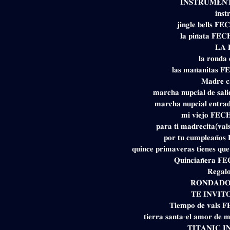
𝐈𝐍𝐒𝐓𝐑𝐔𝐌𝐄𝐍
𝐢𝐧𝐬
𝐣𝐢𝐧𝐠𝐥𝐞 𝐛𝐞𝐥𝐥𝐬 
𝐥𝐚 𝐩𝐢𝐧̃𝐚𝐭𝐚 𝐅
𝐋𝐀 
𝐥𝐚 𝐫𝐨𝐧𝐝𝐚 
𝐥𝐚𝐬 𝐦𝐚𝐧̃𝐚𝐧𝐢𝐭𝐚𝐬
𝐌𝐚𝐝𝐫𝐞 𝐜
𝐦𝐚𝐫𝐜𝐡𝐚 𝐧𝐮𝐩𝐜𝐢𝐚𝐥 𝐝𝐞 𝐬
𝐦𝐚𝐫𝐜𝐡𝐚 𝐧𝐮𝐩𝐜𝐢𝐚𝐥 𝐞𝐧𝐭
𝐦𝐢 𝐯𝐢𝐞𝐣𝐨 𝐅𝐄
𝐩𝐚𝐫𝐚 𝐭𝐢 𝐦𝐚𝐝𝐫𝐞𝐜𝐢𝐭𝐚(
𝐩𝐨𝐫 𝐭𝐮 𝐜𝐮𝐦𝐩𝐥𝐞𝐚𝐧̃
𝐪𝐮𝐢𝐧𝐜𝐞 𝐩𝐫𝐢𝐦𝐚𝐯𝐞𝐫𝐚𝐬 𝐭𝐢𝐞𝐧𝐞𝐬
𝐐𝐮𝐢𝐧𝐜𝐢𝐚𝐧̃𝐞𝐫𝐚 
𝐑𝐞𝐠𝐚𝐥
𝐑𝐎𝐍𝐃𝐀𝐃𝐎
𝐓𝐄 𝐈𝐍𝐕𝐈𝐓
𝐓𝐢𝐞𝐦𝐩𝐨 𝐝𝐞 𝐯𝐚𝐥𝐬
𝐭𝐢𝐞𝐫𝐫𝐚 𝐬𝐚𝐧𝐭𝐚-𝐞𝐥 𝐚𝐦𝐨𝐫 𝐝𝐞 
𝐓𝐈𝐓𝐀𝐍𝐈𝐂 