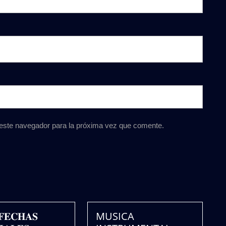
 este navegador para la próxima vez que comente.
𝐅𝐄𝐂𝐇𝐀𝐒
MUSICA