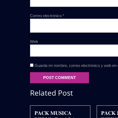
Correo electrónico
*
Web
Guarda mi nombre, correo electrónico y web en
Related Post
𝐏𝐀𝐂𝐊 𝐌𝐔𝐒𝐈𝐂𝐀
𝐏𝐀𝐂𝐊 