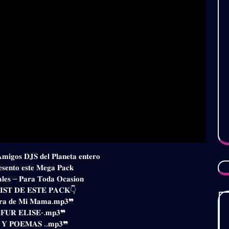
𝐀𝐦𝐢𝐠𝐨𝐬 𝐃𝐉𝐒 𝐝𝐞𝐥 𝐏𝐥𝐚𝐧𝐞𝐭𝐚 𝐞𝐧𝐭𝐞𝐫𝐨
𝐞𝐬𝐞𝐧𝐭𝐨 𝐞𝐬𝐭𝐞 𝐌𝐞𝐠𝐚 𝐏𝐚𝐜𝐤
𝐚𝐥𝐞𝐬 – 𝐏𝐚𝐫𝐚 𝐓𝐨𝐝𝐚 𝐎𝐜𝐚𝐬𝐢𝐨𝐧
𝐒𝐓 𝐃𝐄 𝐄𝐒𝐓𝐄 𝐏𝐀𝐂𝐊👇
𝐫𝐚 𝐝𝐞 𝐌𝐢 𝐌𝐚𝐦𝐚.𝐦𝐩𝟑❞
𝐅𝐔𝐑 𝐄𝐋𝐈𝐒𝐄-.𝐦𝐩𝟑❞
 𝐘 𝐏𝐎𝐄𝐌𝐀𝐒 ..𝐦𝐩𝟑❞