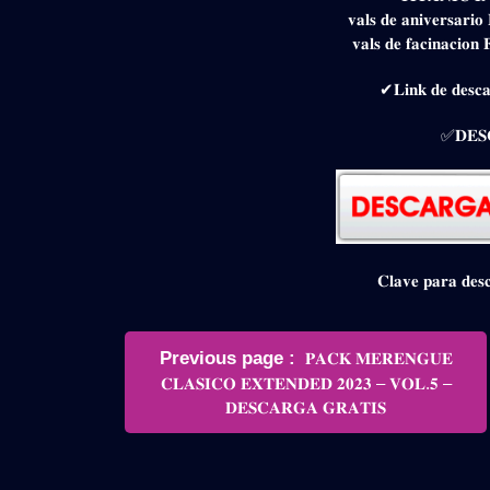
𝐯𝐚𝐥𝐬 𝐝𝐞 𝐚𝐧𝐢𝐯𝐞𝐫𝐬𝐚
𝐯𝐚𝐥𝐬 𝐝𝐞 𝐟𝐚𝐜𝐢𝐧𝐚𝐜
✔𝐋𝐢𝐧𝐤 𝐝𝐞 𝐝𝐞𝐬𝐜𝐚
✅𝐃𝐄𝐒
𝐂𝐥𝐚𝐯𝐞 𝐩𝐚𝐫𝐚 𝐝
Navegación
Older
Previous page
𝐏𝐀𝐂𝐊 𝐌𝐄𝐑𝐄𝐍𝐆𝐔𝐄
de
Posts
𝐂𝐋𝐀𝐒𝐈𝐂𝐎 𝐄𝐗𝐓𝐄𝐍𝐃𝐄𝐃 𝟐𝟎𝟐𝟑 – 𝐕𝐎𝐋.𝟓 –
entradas
𝐃𝐄𝐒𝐂𝐀𝐑𝐆𝐀 𝐆𝐑𝐀𝐓𝐈𝐒