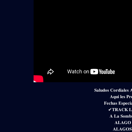
𝐒𝐚𝐥𝐮𝐝𝐨𝐬 𝐂𝐨𝐫𝐝𝐢𝐚𝐥𝐞𝐬 
𝐀𝐪𝐮𝐢 𝐥𝐞𝐬 𝐏𝐫
𝐅𝐞𝐜𝐡𝐚𝐬 𝐄𝐬𝐩𝐞𝐜𝐢
✔𝐓𝐑𝐀𝐂𝐊 𝐋
𝐀 𝐋𝐚 𝐒𝐨𝐦𝐛
𝐀𝐋𝐀𝐆𝐎 
𝐀𝐋𝐀𝐆𝐎𝐒