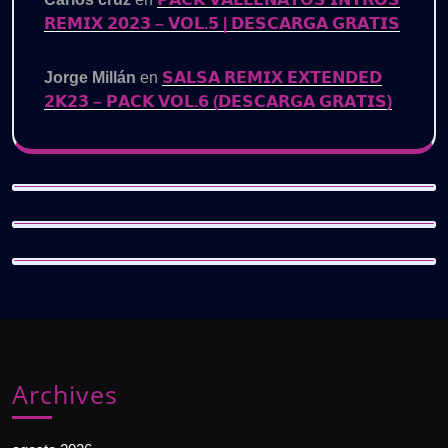
𝗥𝗘𝗠𝗜𝗫 𝟮𝟬𝟮𝟯 – 𝗩𝗢𝗟.𝟱 | 𝗗𝗘𝗦𝗖𝗔𝗥𝗚𝗔 𝗚𝗥𝗔𝗧𝗜𝗦
Jorge Millán
en
𝗦𝗔𝗟𝗦𝗔 𝗥𝗘𝗠𝗜𝗫 𝗘𝗫𝗧𝗘𝗡𝗗𝗘𝗗
𝟮𝗞𝟮𝟯 – 𝗣𝗔𝗖𝗞 𝗩𝗢𝗟.𝟲 (𝗗𝗘𝗦𝗖𝗔𝗥𝗚𝗔 𝗚𝗥𝗔𝗧𝗜𝗦)
Archives