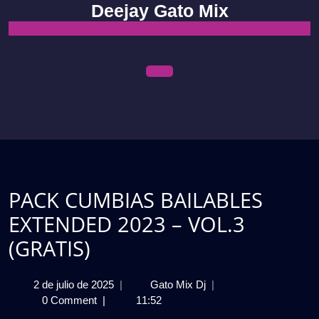
Skip
Deejay Gato Mix
to
content
Open
Menu
PACK CUMBIAS BAILABLES
EXTENDED 2023 – VOL.3
(GRATIS)
2
PACK
2 de julio de 2025
|
Gato Mix Dj
|
de
CUMBIAS
0 Comment
|
11:52
julio
BAILABLES