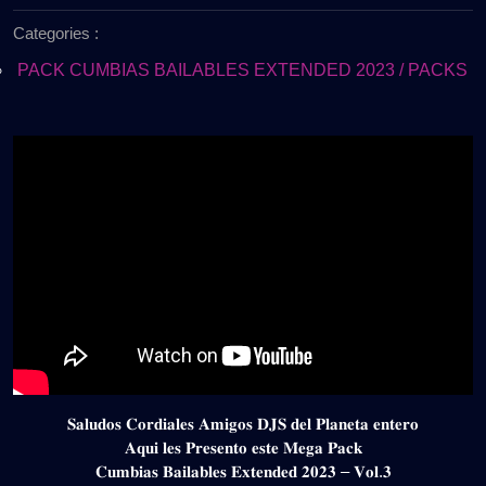
de
EXTENDED
Categories :
2025
2023
–
PACK CUMBIAS BAILABLES EXTENDED 2023 / PACKS
VOL.3
(GRATIS)
𝐒𝐚𝐥𝐮𝐝𝐨𝐬 𝐂𝐨𝐫𝐝𝐢𝐚𝐥𝐞𝐬 𝐀𝐦𝐢𝐠𝐨𝐬 𝐃𝐉𝐒 𝐝𝐞𝐥 𝐏𝐥𝐚𝐧𝐞𝐭𝐚 𝐞𝐧𝐭𝐞𝐫𝐨
𝐀𝐪𝐮𝐢 𝐥𝐞𝐬 𝐏𝐫𝐞𝐬𝐞𝐧𝐭𝐨 𝐞𝐬𝐭𝐞 𝐌𝐞𝐠𝐚 𝐏𝐚𝐜𝐤
𝐂𝐮𝐦𝐛𝐢𝐚𝐬 𝐁𝐚𝐢𝐥𝐚𝐛𝐥𝐞𝐬 𝐄𝐱𝐭𝐞𝐧𝐝𝐞𝐝 𝟐𝟎𝟐𝟑 – 𝐕𝐨𝐥.𝟑