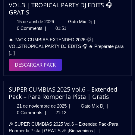
VOL.3 | TROPICAL PARTY DJ EDITS 🎧
GRATIS
15
PACK
15 de abril de 2026
|
Gato Mix Dj
|
de
CUMBIAS
0 Comments
|
01:51
abril
EXTENDED
🔥 PACK CUMBIAS EXTENDED 2026 💥 |
de
2026
VOL.3TROPICAL PARTY DJ EDITS 🎧 🔥 Prepárate para
2026
💥
[...]
|
VOL.3
DESCARGAR
DESCARGAR PACK
|
PACK
TROPICAL
PARTY
DJ
SUPER CUMBIAS 2025 Vol.6 – Extended
EDITS
Pack – Para Romper la Pista | Gratis
🎧
21
SUPER
21 de noviembre de 2025
|
Gato Mix Dj
|
GRATIS
de
CUMBIAS
0 Comments
|
21:12
noviembre
2025
🎉 SUPER CUMBIAS 2025 Vol.6 – Extended PackPara
de
Vol.6
Romper la Pista | GRATIS 🎉 ¡Bienvenidos [...]
2025
–