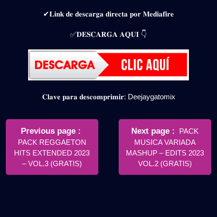
✔𝐋𝐢𝐧𝐤 𝐝𝐞 𝐝𝐞𝐬𝐜𝐚𝐫𝐠𝐚 𝐝𝐢𝐫𝐞𝐜𝐭𝐚 𝐩𝐨𝐫 𝐌𝐞𝐝𝐢𝐚𝐟𝐢𝐫𝐞
✅𝐃𝐄𝐒𝐂𝐀𝐑𝐆𝐀 𝐀𝐐𝐔𝐈 👇
𝐂𝐥𝐚𝐯𝐞 𝐩𝐚𝐫𝐚 𝐝𝐞𝐬𝐜𝐨𝐦𝐩𝐫𝐢𝐦𝐢𝐫: Deejaygatomix
Navegación
de
Older
Newer
Previous page
Next page
PACK
Posts
Posts
PACK REGGAETON
MUSICA VARIADA
entradas
HITS EXTENDED 2023
MASHUP – EDITS 2023
– VOL.3 (GRATIS)
VOL.2 (GRATIS)