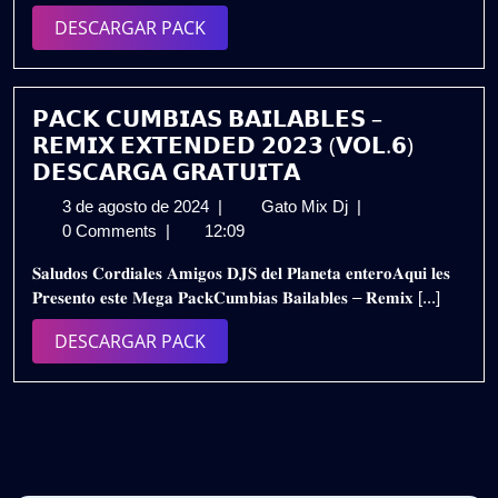
Extended
DESCARGAR
DESCARGAR PACK
Pack
PACK
–
Para
Romper
𝗣𝗔𝗖𝗞 𝗖𝗨𝗠𝗕𝗜𝗔𝗦 𝗕𝗔𝗜𝗟𝗔𝗕𝗟𝗘𝗦 –
la
𝗥𝗘𝗠𝗜𝗫 𝗘𝗫𝗧𝗘𝗡𝗗𝗘𝗗 𝟮𝟬𝟮𝟯 (𝗩𝗢𝗟.𝟲)
Pista
𝗗𝗘𝗦𝗖𝗔𝗥𝗚𝗔 𝗚𝗥𝗔𝗧𝗨𝗜𝗧𝗔
|
3
𝗣𝗔𝗖𝗞
3 de agosto de 2024
|
Gato Mix Dj
|
Gratis
de
𝗖𝗨𝗠𝗕𝗜𝗔𝗦
0 Comments
|
12:09
agosto
𝗕𝗔𝗜𝗟𝗔𝗕𝗟𝗘𝗦
𝐒𝐚𝐥𝐮𝐝𝐨𝐬 𝐂𝐨𝐫𝐝𝐢𝐚𝐥𝐞𝐬 𝐀𝐦𝐢𝐠𝐨𝐬 𝐃𝐉𝐒 𝐝𝐞𝐥 𝐏𝐥𝐚𝐧𝐞𝐭𝐚 𝐞𝐧𝐭𝐞𝐫𝐨𝐀𝐪𝐮𝐢 𝐥𝐞𝐬
de
–
𝐏𝐫𝐞𝐬𝐞𝐧𝐭𝐨 𝐞𝐬𝐭𝐞 𝐌𝐞𝐠𝐚 𝐏𝐚𝐜𝐤𝐂𝐮𝐦𝐛𝐢𝐚𝐬 𝐁𝐚𝐢𝐥𝐚𝐛𝐥𝐞𝐬 – 𝐑𝐞𝐦𝐢𝐱 [...]
2024
𝗥𝗘𝗠𝗜𝗫
𝗘𝗫𝗧𝗘𝗡𝗗𝗘𝗗
DESCARGAR
DESCARGAR PACK
𝟮𝟬𝟮𝟯
PACK
(𝗩𝗢𝗟.𝟲)
𝗗𝗘𝗦𝗖𝗔𝗥𝗚𝗔
𝗚𝗥𝗔𝗧𝗨𝗜𝗧𝗔