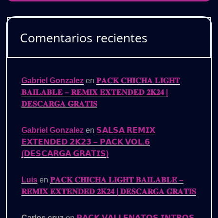
Comentarios recientes
Gabriel Gonzalez
en
𝐏𝐀𝐂𝐊 𝐂𝐇𝐈𝐂𝐇𝐀 𝐋𝐈𝐆𝐇𝐓
𝐁𝐀𝐈𝐋𝐀𝐁𝐋𝐄 – 𝐑𝐄𝐌𝐈𝐗 𝐄𝐗𝐓𝐄𝐍𝐃𝐄𝐃 𝟐𝐊𝟐𝟒 |
𝐃𝐄𝐒𝐂𝐀𝐑𝐆𝐀 𝐆𝐑𝐀𝐓𝐈𝐒
Gabriel Gonzalez
en
𝗦𝗔𝗟𝗦𝗔 𝗥𝗘𝗠𝗜𝗫
𝗘𝗫𝗧𝗘𝗡𝗗𝗘𝗗 𝟮𝗞𝟮𝟯 – 𝗣𝗔𝗖𝗞 𝗩𝗢𝗟.𝟲
(𝗗𝗘𝗦𝗖𝗔𝗥𝗚𝗔 𝗚𝗥𝗔𝗧𝗜𝗦)
Luis
en
𝐏𝐀𝐂𝐊 𝐂𝐇𝐈𝐂𝐇𝐀 𝐋𝐈𝐆𝐇𝐓 𝐁𝐀𝐈𝐋𝐀𝐁𝐋𝐄 –
𝐑𝐄𝐌𝐈𝐗 𝐄𝐗𝐓𝐄𝐍𝐃𝐄𝐃 𝟐𝐊𝟐𝟒 | 𝐃𝐄𝐒𝐂𝐀𝐑𝐆𝐀 𝐆𝐑𝐀𝐓𝐈𝐒
Carlos cruz
en
𝗣𝗔𝗖𝗞 𝗩𝗔𝗟𝗟𝗘𝗡𝗔𝗧𝗢𝗦 𝗜𝗡𝗧𝗥𝗢𝗦