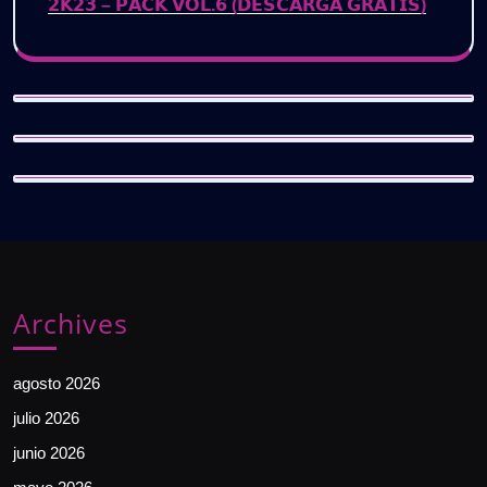
𝟮𝗞𝟮𝟯 – 𝗣𝗔𝗖𝗞 𝗩𝗢𝗟.𝟲 (𝗗𝗘𝗦𝗖𝗔𝗥𝗚𝗔 𝗚𝗥𝗔𝗧𝗜𝗦)
Archives
agosto 2026
julio 2026
junio 2026