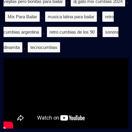
viejitas pero bonitas para bailar
,
dj gato mix cumbias 2024
,
Mix Para Bailar
,
musica latina para bailar
,
retro
cumbias argentina
,
retro cumbias de los 90
,
sonora
dinamita
,
tecnocumbias