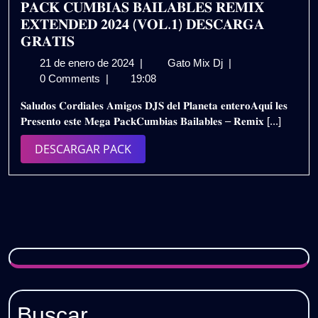
𝐏𝐀𝐂𝐊 𝐂𝐔𝐌𝐁𝐈𝐀𝐒 𝐁𝐀𝐈𝐋𝐀𝐁𝐋𝐄𝐒 𝐑𝐄𝐌𝐈𝐗
𝐄𝐗𝐓𝐄𝐍𝐃𝐄𝐃 𝟐𝟎𝟐𝟒 (𝐕𝐎𝐋.𝟏) 𝐃𝐄𝐒𝐂𝐀𝐑𝐆𝐀
𝐆𝐑𝐀𝐓𝐈𝐒
21
𝐏𝐀𝐂𝐊
21 de enero de 2024
|
Gato Mix Dj
|
de
𝐂𝐔𝐌𝐁𝐈𝐀𝐒
0 Comments
|
19:08
enero
𝐁𝐀𝐈𝐋𝐀𝐁𝐋𝐄𝐒
𝐒𝐚𝐥𝐮𝐝𝐨𝐬 𝐂𝐨𝐫𝐝𝐢𝐚𝐥𝐞𝐬 𝐀𝐦𝐢𝐠𝐨𝐬 𝐃𝐉𝐒 𝐝𝐞𝐥 𝐏𝐥𝐚𝐧𝐞𝐭𝐚 𝐞𝐧𝐭𝐞𝐫𝐨𝐀𝐪𝐮𝐢́ 𝐥𝐞𝐬
de
𝐑𝐄𝐌𝐈𝐗
𝐏𝐫𝐞𝐬𝐞𝐧𝐭𝐨 𝐞𝐬𝐭𝐞 𝐌𝐞𝐠𝐚 𝐏𝐚𝐜𝐤𝐂𝐮𝐦𝐛𝐢𝐚𝐬 𝐁𝐚𝐢𝐥𝐚𝐛𝐥𝐞𝐬 – 𝐑𝐞𝐦𝐢𝐱 [...]
2024
𝐄𝐗𝐓𝐄𝐍𝐃𝐄𝐃
𝟐𝟎𝟐𝟒
DESCARGAR
DESCARGAR PACK
(𝐕𝐎𝐋.𝟏)
PACK
𝐃𝐄𝐒𝐂𝐀𝐑𝐆𝐀
𝐆𝐑𝐀𝐓𝐈𝐒
Buscar