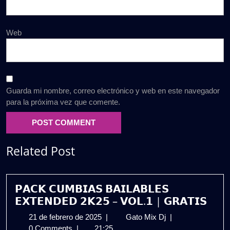
Web
Guarda mi nombre, correo electrónico y web en este navegador
para la próxima vez que comente.
Related Post
𝗣𝗔𝗖𝗞 𝗖𝗨𝗠𝗕𝗜𝗔𝗦 𝗕𝗔𝗜𝗟𝗔𝗕𝗟𝗘𝗦
𝗘𝗫𝗧𝗘𝗡𝗗𝗘𝗗 𝟮𝗞𝟮𝟱 – 𝗩𝗢𝗟.𝟭 | 𝗚𝗥𝗔𝗧𝗜𝗦
21
𝗣𝗔𝗖𝗞
21 de febrero de 2025
|
Gato Mix Dj
|
de
𝗖𝗨𝗠𝗕𝗜𝗔𝗦
0 Comments
|
21:25