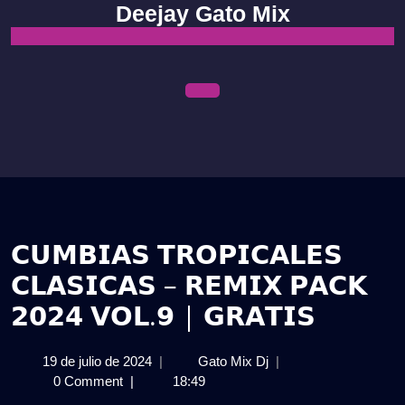
Skip
Deejay Gato Mix
to
content
Open
Menu
𝗖𝗨𝗠𝗕𝗜𝗔𝗦 𝗧𝗥𝗢𝗣𝗜𝗖𝗔𝗟𝗘𝗦
𝗖𝗟𝗔𝗦𝗜𝗖𝗔𝗦 – 𝗥𝗘𝗠𝗜𝗫 𝗣𝗔𝗖𝗞
𝟮𝟬𝟮𝟰 𝗩𝗢𝗟.𝟵 | 𝗚𝗥𝗔𝗧𝗜𝗦
19
𝗖𝗨𝗠𝗕𝗜𝗔𝗦
19 de julio de 2024
|
Gato Mix Dj
|
de
𝗧𝗥𝗢𝗣𝗜𝗖𝗔𝗟𝗘𝗦
0 Comment
|
18:49
julio
𝗖𝗟𝗔𝗦𝗜𝗖𝗔𝗦