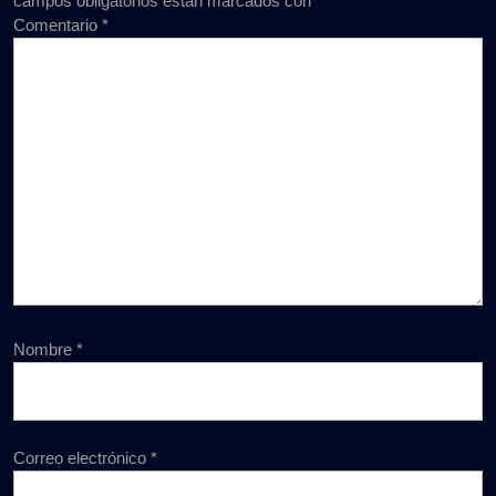
campos obligatorios están marcados con
*
Comentario
*
Nombre
*
Correo electrónico
*