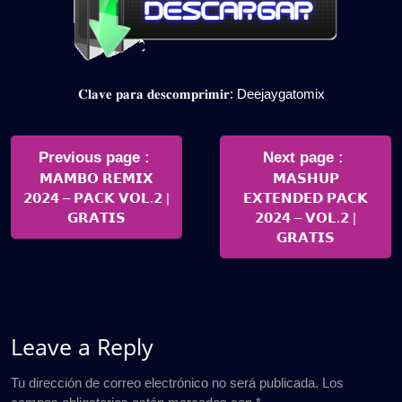
𝐂𝐥𝐚𝐯𝐞 𝐩𝐚𝐫𝐚 𝐝𝐞𝐬𝐜𝐨𝐦𝐩𝐫𝐢𝐦𝐢𝐫: Deejaygatomix
Navegación
de
Older
Newer
Previous page
Next page
Posts
Posts
𝗠𝗔𝗠𝗕𝗢 𝗥𝗘𝗠𝗜𝗫
𝗠𝗔𝗦𝗛𝗨𝗣
entradas
𝟮𝟬𝟮𝟰 – 𝗣𝗔𝗖𝗞 𝗩𝗢𝗟.𝟮 |
𝗘𝗫𝗧𝗘𝗡𝗗𝗘𝗗 𝗣𝗔𝗖𝗞
𝗚𝗥𝗔𝗧𝗜𝗦
𝟮𝟬𝟮𝟰 – 𝗩𝗢𝗟.𝟮 |
𝗚𝗥𝗔𝗧𝗜𝗦
Leave a Reply
Tu dirección de correo electrónico no será publicada.
Los