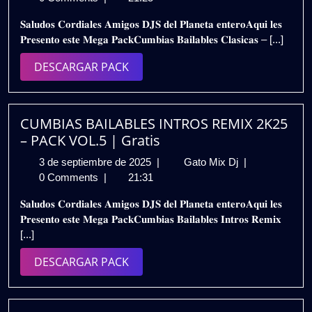
febrero
𝗕𝗔𝗜𝗟𝗔𝗕𝗟𝗘𝗦
𝐒𝐚𝐥𝐮𝐝𝐨𝐬 𝐂𝐨𝐫𝐝𝐢𝐚𝐥𝐞𝐬 𝐀𝐦𝐢𝐠𝐨𝐬 𝐃𝐉𝐒 𝐝𝐞𝐥 𝐏𝐥𝐚𝐧𝐞𝐭𝐚 𝐞𝐧𝐭𝐞𝐫𝐨𝐀𝐪𝐮𝐢 𝐥𝐞𝐬
de
𝗘𝗫𝗧𝗘𝗡𝗗𝗘𝗗
𝐏𝐫𝐞𝐬𝐞𝐧𝐭𝐨 𝐞𝐬𝐭𝐞 𝐌𝐞𝐠𝐚 𝐏𝐚𝐜𝐤𝐂𝐮𝐦𝐛𝐢𝐚𝐬 𝐁𝐚𝐢𝐥𝐚𝐛𝐥𝐞𝐬 𝐂𝐥𝐚𝐬𝐢𝐜𝐚𝐬 – [...]
2025
𝟮𝗞𝟮𝟱
–
DESCARGAR
DESCARGAR PACK
𝗩𝗢𝗟.𝟭
PACK
|
𝗚𝗥𝗔𝗧𝗜𝗦
CUMBIAS BAILABLES INTROS REMIX 2K25
– PACK VOL.5 | Gratis
3
CUMBIAS
3 de septiembre de 2025
|
Gato Mix Dj
|
de
BAILABLES
0 Comments
|
21:31
septiembre
INTROS
𝐒𝐚𝐥𝐮𝐝𝐨𝐬 𝐂𝐨𝐫𝐝𝐢𝐚𝐥𝐞𝐬 𝐀𝐦𝐢𝐠𝐨𝐬 𝐃𝐉𝐒 𝐝𝐞𝐥 𝐏𝐥𝐚𝐧𝐞𝐭𝐚 𝐞𝐧𝐭𝐞𝐫𝐨𝐀𝐪𝐮𝐢 𝐥𝐞𝐬
de
REMIX
𝐏𝐫𝐞𝐬𝐞𝐧𝐭𝐨 𝐞𝐬𝐭𝐞 𝐌𝐞𝐠𝐚 𝐏𝐚𝐜𝐤𝐂𝐮𝐦𝐛𝐢𝐚𝐬 𝐁𝐚𝐢𝐥𝐚𝐛𝐥𝐞𝐬 𝐈𝐧𝐭𝐫𝐨𝐬 𝐑𝐞𝐦𝐢𝐱
2025
2K25
[...]
–
PACK
DESCARGAR
DESCARGAR PACK
VOL.5
PACK
|
Gratis