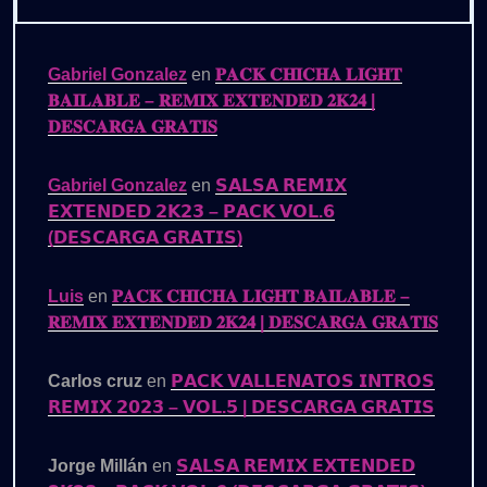
Gabriel Gonzalez
en
𝐏𝐀𝐂𝐊 𝐂𝐇𝐈𝐂𝐇𝐀 𝐋𝐈𝐆𝐇𝐓
𝐁𝐀𝐈𝐋𝐀𝐁𝐋𝐄 – 𝐑𝐄𝐌𝐈𝐗 𝐄𝐗𝐓𝐄𝐍𝐃𝐄𝐃 𝟐𝐊𝟐𝟒 |
𝐃𝐄𝐒𝐂𝐀𝐑𝐆𝐀 𝐆𝐑𝐀𝐓𝐈𝐒
Gabriel Gonzalez
en
𝗦𝗔𝗟𝗦𝗔 𝗥𝗘𝗠𝗜𝗫
𝗘𝗫𝗧𝗘𝗡𝗗𝗘𝗗 𝟮𝗞𝟮𝟯 – 𝗣𝗔𝗖𝗞 𝗩𝗢𝗟.𝟲
(𝗗𝗘𝗦𝗖𝗔𝗥𝗚𝗔 𝗚𝗥𝗔𝗧𝗜𝗦)
Luis
en
𝐏𝐀𝐂𝐊 𝐂𝐇𝐈𝐂𝐇𝐀 𝐋𝐈𝐆𝐇𝐓 𝐁𝐀𝐈𝐋𝐀𝐁𝐋𝐄 –
𝐑𝐄𝐌𝐈𝐗 𝐄𝐗𝐓𝐄𝐍𝐃𝐄𝐃 𝟐𝐊𝟐𝟒 | 𝐃𝐄𝐒𝐂𝐀𝐑𝐆𝐀 𝐆𝐑𝐀𝐓𝐈𝐒
Carlos cruz
en
𝗣𝗔𝗖𝗞 𝗩𝗔𝗟𝗟𝗘𝗡𝗔𝗧𝗢𝗦 𝗜𝗡𝗧𝗥𝗢𝗦
𝗥𝗘𝗠𝗜𝗫 𝟮𝟬𝟮𝟯 – 𝗩𝗢𝗟.𝟱 | 𝗗𝗘𝗦𝗖𝗔𝗥𝗚𝗔 𝗚𝗥𝗔𝗧𝗜𝗦
Jorge Millán
en
𝗦𝗔𝗟𝗦𝗔 𝗥𝗘𝗠𝗜𝗫 𝗘𝗫𝗧𝗘𝗡𝗗𝗘𝗗