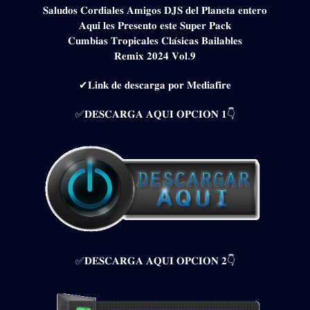
𝐒𝐚𝐥𝐮𝐝𝐨𝐬 𝐂𝐨𝐫𝐝𝐢𝐚𝐥𝐞𝐬 𝐀𝐦𝐢𝐠𝐨𝐬 𝐃𝐉𝐒 𝐝𝐞𝐥 𝐏𝐥𝐚𝐧𝐞𝐭𝐚 𝐞𝐧𝐭𝐞𝐫𝐨
𝐀𝐪𝐮𝐢́ 𝐥𝐞𝐬 𝐏𝐫𝐞𝐬𝐞𝐧𝐭𝐨 𝐞𝐬𝐭𝐞 𝐒𝐮𝐩𝐞𝐫 𝐏𝐚𝐜𝐤
𝐂𝐮𝐦𝐛𝐢𝐚𝐬 𝐓𝐫𝐨𝐩𝐢𝐜𝐚𝐥𝐞𝐬 𝐂𝐥𝐚́𝐬𝐢𝐜𝐚𝐬 𝐁𝐚𝐢𝐥𝐚𝐛𝐥𝐞𝐬
𝐑𝐞𝐦𝐢𝐱 𝟐𝟎𝟐𝟒 𝐕𝐨𝐥.𝟗
✔𝐋𝐢𝐧𝐤 𝐝𝐞 𝐝𝐞𝐬𝐜𝐚𝐫𝐠𝐚 𝐩𝐨𝐫 𝐌𝐞𝐝𝐢𝐚𝐟𝐢𝐫𝐞
✅𝐃𝐄𝐒𝐂𝐀𝐑𝐆𝐀 𝐀𝐐𝐔𝐈 𝐎𝐏𝐂𝐈𝐎𝐍 𝟏👇
✅𝐃𝐄𝐒𝐂𝐀𝐑𝐆𝐀 𝐀𝐐𝐔𝐈 𝐎𝐏𝐂𝐈𝐎𝐍 𝟐👇