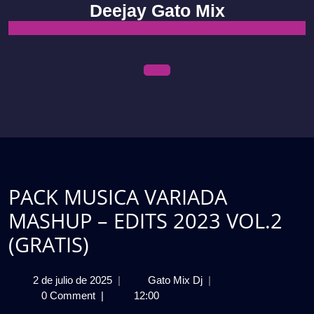
Skip
Deejay Gato Mix
to
content
Open
Menu
PACK MUSICA VARIADA
MASHUP – EDITS 2023 VOL.2
(GRATIS)
2
PACK
2 de julio de 2025
|
Gato Mix Dj
|
de
MUSICA
0 Comment
|
12:00
julio
VARIADA