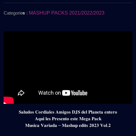
de
MASHUP
2025
–
Categories :
MASHUP PACKS 2021/2022/2023
EDITS
2023
VOL.2
(GRATIS)
𝐒𝐚𝐥𝐮𝐝𝐨𝐬 𝐂𝐨𝐫𝐝𝐢𝐚𝐥𝐞𝐬 𝐀𝐦𝐢𝐠𝐨𝐬 𝐃𝐉𝐒 𝐝𝐞𝐥 𝐏𝐥𝐚𝐧𝐞𝐭𝐚 𝐞𝐧𝐭𝐞𝐫𝐨
𝐀𝐪𝐮𝐢 𝐥𝐞𝐬 𝐏𝐫𝐞𝐬𝐞𝐧𝐭𝐨 𝐞𝐬𝐭𝐞 𝐌𝐞𝐠𝐚 𝐏𝐚𝐜𝐤
𝐌𝐮𝐬𝐢𝐜𝐚 𝐕𝐚𝐫𝐢𝐚𝐝𝐚 – 𝐌𝐚𝐬𝐡𝐮𝐩 𝐞𝐝𝐢𝐭𝐬 𝟐𝟎𝟐𝟑 𝐕𝐨𝐥.𝟐