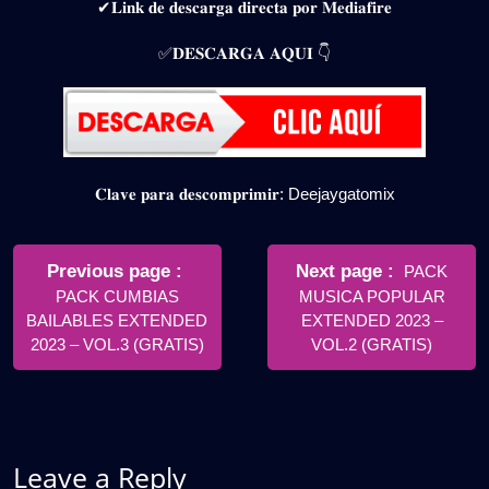
✔𝐋𝐢𝐧𝐤 𝐝𝐞 𝐝𝐞𝐬𝐜𝐚𝐫𝐠𝐚 𝐝𝐢𝐫𝐞𝐜𝐭𝐚 𝐩𝐨𝐫 𝐌𝐞𝐝𝐢𝐚𝐟𝐢𝐫𝐞
✅𝐃𝐄𝐒𝐂𝐀𝐑𝐆𝐀 𝐀𝐐𝐔𝐈 👇
𝐂𝐥𝐚𝐯𝐞 𝐩𝐚𝐫𝐚 𝐝𝐞𝐬𝐜𝐨𝐦𝐩𝐫𝐢𝐦𝐢𝐫: Deejaygatomix
Navegación
de
Older
Newer
Previous page
Next page
PACK
Posts
Posts
PACK CUMBIAS
MUSICA POPULAR
entradas
BAILABLES EXTENDED
EXTENDED 2023 –
2023 – VOL.3 (GRATIS)
VOL.2 (GRATIS)
Leave a Reply