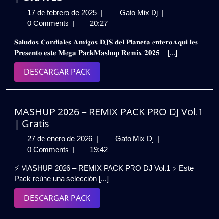
17
𝗣𝗔𝗖𝗞
17 de febrero de 2025
|
Gato Mix Dj
|
de
𝗠𝗔𝗦𝗛𝗨𝗣
0 Comments
|
20:27
febrero
𝗥𝗘𝗠𝗜𝗫
𝐒𝐚𝐥𝐮𝐝𝐨𝐬 𝐂𝐨𝐫𝐝𝐢𝐚𝐥𝐞𝐬 𝐀𝐦𝐢𝐠𝐨𝐬 𝐃𝐉𝐒 𝐝𝐞𝐥 𝐏𝐥𝐚𝐧𝐞𝐭𝐚 𝐞𝐧𝐭𝐞𝐫𝐨𝐀𝐪𝐮𝐢 𝐥𝐞𝐬
de
𝟮𝟬𝟮𝟱
𝐏𝐫𝐞𝐬𝐞𝐧𝐭𝐨 𝐞𝐬𝐭𝐞 𝐌𝐞𝐠𝐚 𝐏𝐚𝐜𝐤𝐌𝐚𝐬𝐡𝐮𝐩 𝐑𝐞𝐦𝐢𝐱 𝟐𝟎𝟐𝟓 – [...]
2025
–
𝗩𝗢𝗟.𝟭
DESCARGAR
DESCARGAR PACK
|
PACK
𝗚𝗥𝗔𝗧𝗜𝗦
MASHUP 2026 – REMIX PACK PRO DJ Vol.1
| Gratis
27
MASHUP
27 de enero de 2026
|
Gato Mix Dj
|
de
2026
0 Comments
|
19:42
enero
–
⚡ MASHUP 2026 – REMIX PACK PRO DJ Vol.1 ⚡ Este
de
REMIX
Pack reúne una selección [...]
2026
PACK
PRO
DESCARGAR
DESCARGAR PACK
DJ
PACK
Vol.1