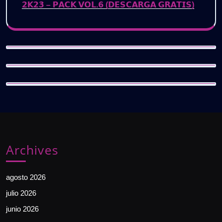
𝟮𝗞𝟮𝟯 – 𝗣𝗔𝗖𝗞 𝗩𝗢𝗟.𝟲 (𝗗𝗘𝗦𝗖𝗔𝗥𝗚𝗔 𝗚𝗥𝗔𝗧𝗜𝗦)
Archives
agosto 2026
julio 2026
junio 2026