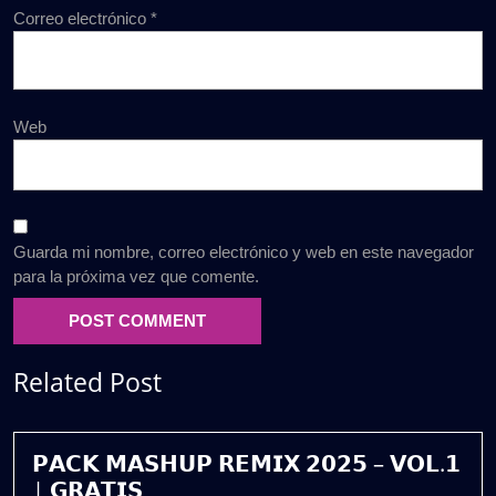
Correo electrónico
*
Web
Guarda mi nombre, correo electrónico y web en este navegador
para la próxima vez que comente.
Related Post
𝗣𝗔𝗖𝗞 𝗠𝗔𝗦𝗛𝗨𝗣 𝗥𝗘𝗠𝗜𝗫 𝟮𝟬𝟮𝟱 – 𝗩𝗢𝗟.𝟭
| 𝗚𝗥𝗔𝗧𝗜𝗦