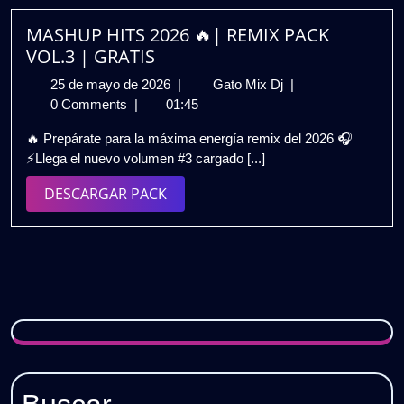
|
Gratis
MASHUP HITS 2026 🔥| REMIX PACK
VOL.3 | GRATIS
25
MASHUP
25 de mayo de 2026
|
Gato Mix Dj
|
de
HITS
0 Comments
|
01:45
mayo
2026
🔥 Prepárate para la máxima energía remix del 2026 🎧
de
🔥|
⚡Llega el nuevo volumen #3 cargado [...]
2026
REMIX
PACK
DESCARGAR
DESCARGAR PACK
VOL.3
PACK
|
GRATIS