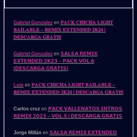
Gabriel Gonzalez
en
𝐏𝐀𝐂𝐊 𝐂𝐇𝐈𝐂𝐇𝐀 𝐋𝐈𝐆𝐇𝐓
𝐁𝐀𝐈𝐋𝐀𝐁𝐋𝐄 – 𝐑𝐄𝐌𝐈𝐗 𝐄𝐗𝐓𝐄𝐍𝐃𝐄𝐃 𝟐𝐊𝟐𝟒 |
𝐃𝐄𝐒𝐂𝐀𝐑𝐆𝐀 𝐆𝐑𝐀𝐓𝐈𝐒
Gabriel Gonzalez
en
𝗦𝗔𝗟𝗦𝗔 𝗥𝗘𝗠𝗜𝗫
𝗘𝗫𝗧𝗘𝗡𝗗𝗘𝗗 𝟮𝗞𝟮𝟯 – 𝗣𝗔𝗖𝗞 𝗩𝗢𝗟.𝟲
(𝗗𝗘𝗦𝗖𝗔𝗥𝗚𝗔 𝗚𝗥𝗔𝗧𝗜𝗦)
Luis
en
𝐏𝐀𝐂𝐊 𝐂𝐇𝐈𝐂𝐇𝐀 𝐋𝐈𝐆𝐇𝐓 𝐁𝐀𝐈𝐋𝐀𝐁𝐋𝐄 –
𝐑𝐄𝐌𝐈𝐗 𝐄𝐗𝐓𝐄𝐍𝐃𝐄𝐃 𝟐𝐊𝟐𝟒 | 𝐃𝐄𝐒𝐂𝐀𝐑𝐆𝐀 𝐆𝐑𝐀𝐓𝐈𝐒
Carlos cruz
en
𝗣𝗔𝗖𝗞 𝗩𝗔𝗟𝗟𝗘𝗡𝗔𝗧𝗢𝗦 𝗜𝗡𝗧𝗥𝗢𝗦
𝗥𝗘𝗠𝗜𝗫 𝟮𝟬𝟮𝟯 – 𝗩𝗢𝗟.𝟱 | 𝗗𝗘𝗦𝗖𝗔𝗥𝗚𝗔 𝗚𝗥𝗔𝗧𝗜𝗦
Jorge Millán
en
𝗦𝗔𝗟𝗦𝗔 𝗥𝗘𝗠𝗜𝗫 𝗘𝗫𝗧𝗘𝗡𝗗𝗘𝗗