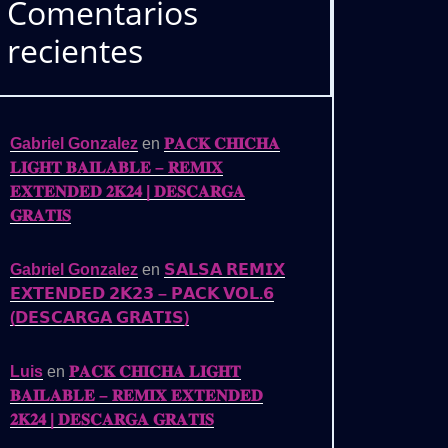
Comentarios
recientes
Gabriel Gonzalez
en
𝐏𝐀𝐂𝐊 𝐂𝐇𝐈𝐂𝐇𝐀
𝐋𝐈𝐆𝐇𝐓 𝐁𝐀𝐈𝐋𝐀𝐁𝐋𝐄 – 𝐑𝐄𝐌𝐈𝐗
𝐄𝐗𝐓𝐄𝐍𝐃𝐄𝐃 𝟐𝐊𝟐𝟒 | 𝐃𝐄𝐒𝐂𝐀𝐑𝐆𝐀
𝐆𝐑𝐀𝐓𝐈𝐒
Gabriel Gonzalez
en
𝗦𝗔𝗟𝗦𝗔 𝗥𝗘𝗠𝗜𝗫
𝗘𝗫𝗧𝗘𝗡𝗗𝗘𝗗 𝟮𝗞𝟮𝟯 – 𝗣𝗔𝗖𝗞 𝗩𝗢𝗟.𝟲
(𝗗𝗘𝗦𝗖𝗔𝗥𝗚𝗔 𝗚𝗥𝗔𝗧𝗜𝗦)
Luis
en
𝐏𝐀𝐂𝐊 𝐂𝐇𝐈𝐂𝐇𝐀 𝐋𝐈𝐆𝐇𝐓
𝐁𝐀𝐈𝐋𝐀𝐁𝐋𝐄 – 𝐑𝐄𝐌𝐈𝐗 𝐄𝐗𝐓𝐄𝐍𝐃𝐄𝐃
𝟐𝐊𝟐𝟒 | 𝐃𝐄𝐒𝐂𝐀𝐑𝐆𝐀 𝐆𝐑𝐀𝐓𝐈𝐒