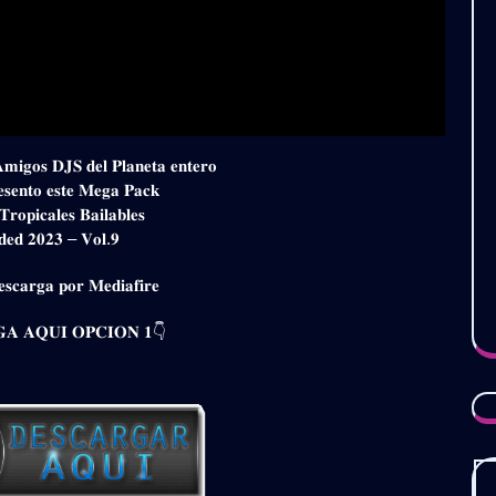
𝐀𝐦𝐢𝐠𝐨𝐬 𝐃𝐉𝐒 𝐝𝐞𝐥 𝐏𝐥𝐚𝐧𝐞𝐭𝐚 𝐞𝐧𝐭𝐞𝐫𝐨
𝐞𝐬𝐞𝐧𝐭𝐨 𝐞𝐬𝐭𝐞 𝐌𝐞𝐠𝐚 𝐏𝐚𝐜𝐤
𝐫𝐨𝐩𝐢𝐜𝐚𝐥𝐞𝐬 𝐁𝐚𝐢𝐥𝐚𝐛𝐥𝐞𝐬
𝐝𝐞𝐝 𝟐𝟎𝟐𝟑 – 𝐕𝐨𝐥.𝟗
𝐬𝐜𝐚𝐫𝐠𝐚 𝐩𝐨𝐫 𝐌𝐞𝐝𝐢𝐚𝐟𝐢𝐫𝐞
𝐀 𝐀𝐐𝐔𝐈 𝐎𝐏𝐂𝐈𝐎𝐍 𝟏👇