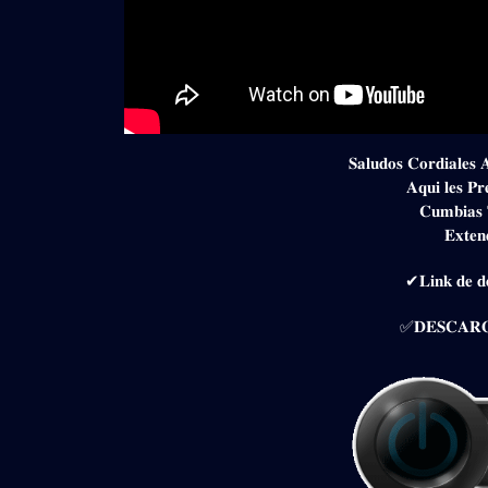
𝐒𝐚𝐥𝐮𝐝𝐨𝐬 𝐂𝐨𝐫𝐝𝐢𝐚𝐥𝐞𝐬 
𝐀𝐪𝐮𝐢 𝐥𝐞𝐬 𝐏𝐫
𝐂𝐮𝐦𝐛𝐢𝐚𝐬 𝐓
𝐄𝐱𝐭𝐞𝐧
✔𝐋𝐢𝐧𝐤 𝐝𝐞 𝐝𝐞
✅𝐃𝐄𝐒𝐂𝐀𝐑𝐆