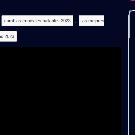
–
𝗫𝗧𝗘𝗡𝗗𝗘𝗗
𝗞𝟮𝟯
cumbias tropicales bailables 2023
,
las mejores
𝗢𝗟.𝟵
ed 2023
𝗘𝗦𝗖𝗔𝗥𝗚𝗔
𝗥𝗔𝗧𝗜𝗦)