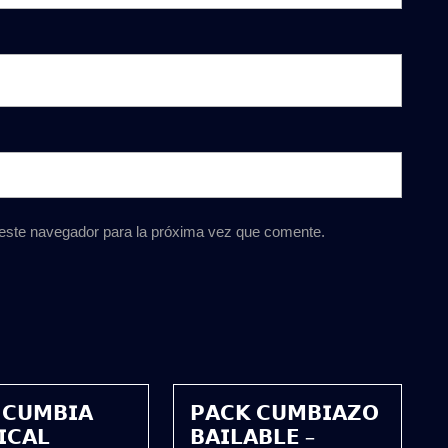
 este navegador para la próxima vez que comente.
 𝗖𝗨𝗠𝗕𝗜𝗔
𝗣𝗔𝗖𝗞 𝗖𝗨𝗠𝗕𝗜𝗔𝗭𝗢
𝗜𝗖𝗔𝗟
𝗕𝗔𝗜𝗟𝗔𝗕𝗟𝗘 –