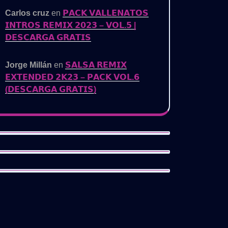
Carlos cruz
en
𝗣𝗔𝗖𝗞 𝗩𝗔𝗟𝗟𝗘𝗡𝗔𝗧𝗢𝗦
𝗜𝗡𝗧𝗥𝗢𝗦 𝗥𝗘𝗠𝗜𝗫 𝟮𝟬𝟮𝟯 – 𝗩𝗢𝗟.𝟱 |
𝗗𝗘𝗦𝗖𝗔𝗥𝗚𝗔 𝗚𝗥𝗔𝗧𝗜𝗦
Jorge Millán
en
𝗦𝗔𝗟𝗦𝗔 𝗥𝗘𝗠𝗜𝗫
𝗘𝗫𝗧𝗘𝗡𝗗𝗘𝗗 𝟮𝗞𝟮𝟯 – 𝗣𝗔𝗖𝗞 𝗩𝗢𝗟.𝟲
(𝗗𝗘𝗦𝗖𝗔𝗥𝗚𝗔 𝗚𝗥𝗔𝗧𝗜𝗦)