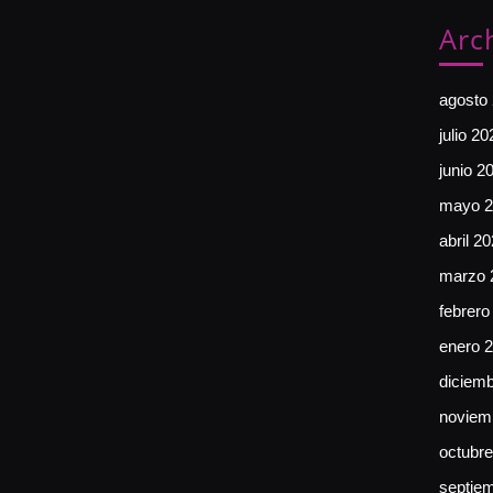
Arc
agosto
julio 20
junio 2
mayo 2
abril 2
marzo 
febrero
enero 
diciem
noviem
octubr
septie