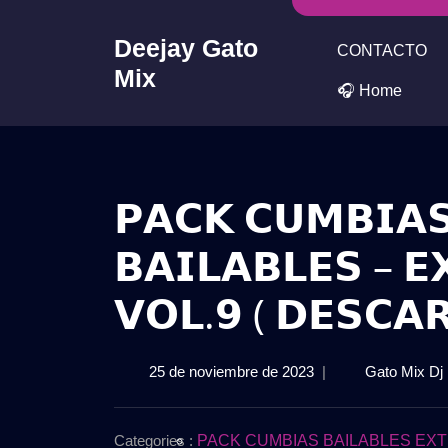
Skip
to
Deejay Gato
CONTACTO
content
Mix
🎧 Home
𝗣𝗔𝗖𝗞 𝗖𝗨𝗠𝗕𝗜𝗔𝗦
𝗕𝗔𝗜𝗟𝗔𝗕𝗟𝗘𝗦 – 𝗘
𝗩𝗢𝗟.𝟵 ( 𝗗𝗘𝗦𝗖𝗔
25

25 de noviembre de 2023
|
Gato Mix Dj
de

noviembre

de

Categories :
PACK CUMBIAS BAILABLES EXT