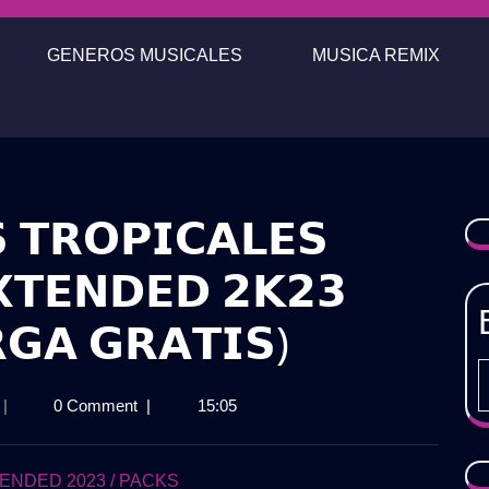
GENEROS MUSICALES
MUSICA REMIX
 𝗧𝗥𝗢𝗣𝗜𝗖𝗔𝗟𝗘𝗦
𝗫𝗧𝗘𝗡𝗗𝗘𝗗 𝟮𝗞𝟮𝟯
𝗚𝗔 𝗚𝗥𝗔𝗧𝗜𝗦)
𝗔𝗖𝗞
|
0 Comment
|
15:05
𝗨𝗠𝗕𝗜𝗔𝗦
𝗥𝗢𝗣𝗜𝗖𝗔𝗟𝗘𝗦
𝗔𝗜𝗟𝗔𝗕𝗟𝗘𝗦
ENDED 2023 / PACKS