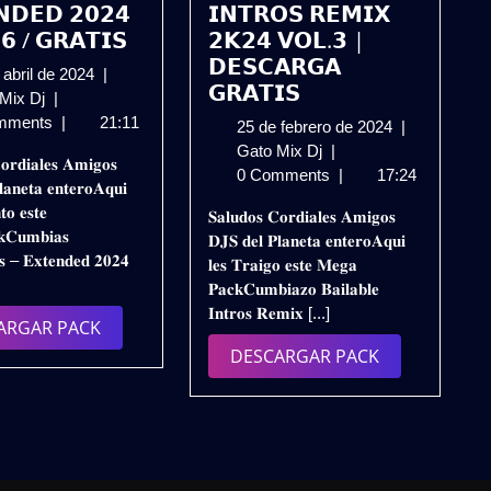
𝗡𝗗𝗘𝗗 𝟮𝟬𝟮𝟰
𝗜𝗡𝗧𝗥𝗢𝗦 𝗥𝗘𝗠𝗜𝗫
𝟲 / 𝗚𝗥𝗔𝗧𝗜𝗦
𝟮𝗞𝟮𝟰 𝗩𝗢𝗟.𝟯 |
𝗗𝗘𝗦𝗖𝗔𝗥𝗚𝗔
30
 abril de 2024
|
𝗚𝗥𝗔𝗧𝗜𝗦
𝗣𝗔𝗖𝗞
de
 Mix Dj
|
𝗖𝗨𝗠𝗕𝗜𝗔
abril
mments
|
21:11
25
25 de febrero de 2024
|
𝗧𝗥𝗢𝗣𝗜𝗖𝗔𝗟
de
𝗣𝗔𝗖𝗞
de
Gato Mix Dj
|
𝐨𝐫𝐝𝐢𝐚𝐥𝐞𝐬 𝐀𝐦𝐢𝐠𝐨𝐬
𝗘𝗫𝗧𝗘𝗡𝗗𝗘𝗗
2024
𝗖𝗨𝗠𝗕𝗜𝗔𝗭𝗢
febrero
0 Comments
|
17:24
𝐚𝐧𝐞𝐭𝐚 𝐞𝐧𝐭𝐞𝐫𝐨𝐀𝐪𝐮𝐢
𝟮𝟬𝟮𝟰
𝗕𝗔𝗜𝗟𝗔𝗕𝗟𝗘
de
𝐭𝐨 𝐞𝐬𝐭𝐞
𝐒𝐚𝐥𝐮𝐝𝐨𝐬 𝐂𝐨𝐫𝐝𝐢𝐚𝐥𝐞𝐬 𝐀𝐦𝐢𝐠𝐨𝐬
–
–
2024
𝐂𝐮𝐦𝐛𝐢𝐚𝐬
𝐃𝐉𝐒 𝐝𝐞𝐥 𝐏𝐥𝐚𝐧𝐞𝐭𝐚 𝐞𝐧𝐭𝐞𝐫𝐨𝐀𝐪𝐮𝐢
𝗩𝗢𝗟.𝟲
𝗜𝗡𝗧𝗥𝗢𝗦
𝐞𝐬 – 𝐄𝐱𝐭𝐞𝐧𝐝𝐞𝐝 𝟐𝟎𝟐𝟒
𝐥𝐞𝐬 𝐓𝐫𝐚𝐢𝐠𝐨 𝐞𝐬𝐭𝐞 𝐌𝐞𝐠𝐚
/
𝗥𝗘𝗠𝗜𝗫
𝐏𝐚𝐜𝐤𝐂𝐮𝐦𝐛𝐢𝐚𝐳𝐨 𝐁𝐚𝐢𝐥𝐚𝐛𝐥𝐞
𝗚𝗥𝗔𝗧𝗜𝗦
𝟮𝗞𝟮𝟰
𝐈𝐧𝐭𝐫𝐨𝐬 𝐑𝐞𝐦𝐢𝐱 [...]
𝗩𝗢𝗟.𝟯
DESCARGAR
ARGAR PACK
|
PACK
DESCARGAR
DESCARGAR PACK
𝗗𝗘𝗦𝗖𝗔𝗥𝗚𝗔
PACK
𝗚𝗥𝗔𝗧𝗜𝗦