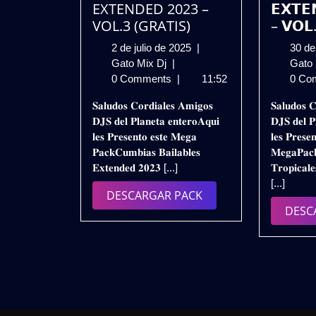
EXTENDED 2023 –
𝗘𝗫𝗧𝗘
VOL.3 (GRATIS)
– 𝗩𝗢𝗟.
2
2 de julio de 2025
|
30 de
PACK
de
Gato Mix Dj
|
Gato
CUMBIAS
julio
0 Comments
|
11:52
0 Co
BAILABLES
de
𝐒𝐚𝐥𝐮𝐝𝐨𝐬 𝐂𝐨𝐫𝐝𝐢𝐚𝐥𝐞𝐬 𝐀𝐦𝐢𝐠𝐨𝐬
𝐒𝐚𝐥𝐮𝐝𝐨𝐬 𝐂
EXTENDED
2025
𝐃𝐉𝐒 𝐝𝐞𝐥 𝐏𝐥𝐚𝐧𝐞𝐭𝐚 𝐞𝐧𝐭𝐞𝐫𝐨𝐀𝐪𝐮𝐢
𝐃𝐉𝐒 𝐝𝐞𝐥 𝐏
2023
𝐥𝐞𝐬 𝐏𝐫𝐞𝐬𝐞𝐧𝐭𝐨 𝐞𝐬𝐭𝐞 𝐌𝐞𝐠𝐚
𝐥𝐞𝐬 𝐏𝐫𝐞𝐬𝐞𝐧
–
𝐏𝐚𝐜𝐤𝐂𝐮𝐦𝐛𝐢𝐚𝐬 𝐁𝐚𝐢𝐥𝐚𝐛𝐥𝐞𝐬
𝐌𝐞𝐠𝐚𝐏𝐚𝐜
VOL.3
𝐄𝐱𝐭𝐞𝐧𝐝𝐞𝐝 𝟐𝟎𝟐𝟑 [...]
𝐓𝐫𝐨𝐩𝐢𝐜𝐚𝐥
(GRATIS)
[...]
DESCARGAR
DESCARGAR PACK
DESC
PACK