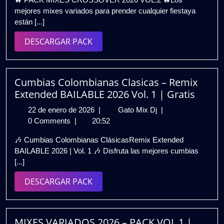
de
2026
mejores mixes variados para prender cualquier fiestaya
2026
VOL.2
están [...]
🔥
Mixes
DESCARGAR
DESCARGAR PACK
Variados
PACK
Para
Fiestas
|
Cumbias Colombianas Clasicas – Remix
Gratis
Extended BAILABLE 2026 Vol. 1 | Gratis
22
Cumbias
22 de enero de 2026
|
Gato Mix Dj
|
de
Colombianas
0 Comments
|
20:52
enero
Clasicas
🎶 Cumbias Colombianas ClásicasRemix Extended
de
–
BAILABLE 2026 | Vol. 1 🎶 Disfruta las mejores cumbias
2026
Remix
[...]
Extended
BAILABLE
DESCARGAR
DESCARGAR PACK
2026
PACK
Vol.
1
|
MIXES VARIADOS 2026 – PACK VOL.1 |