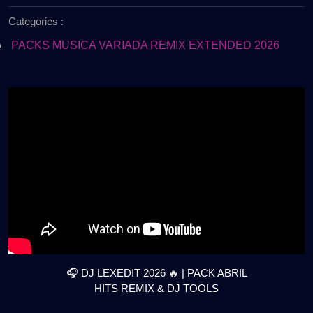
de
🔥
Categories :
2026
|
PACK
PACKS MUSICA VARIADA REMIX EXTENDED 2026
ABRIL
|
HITS
REMIX
&
DJ
TOOLS
|
GRATIS
🎧 DJ LEXEDIT 2026 🔥 | PACK ABRIL
HITS REMIX & DJ TOOLS