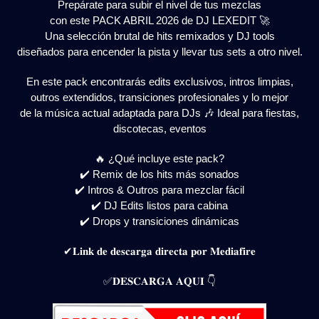
Prepárate para subir el nivel de tus mezclas
con este PACK ABRIL 2026 de DJ LEXEDIT 🚀
Una selección brutal de hits remixados y DJ tools
diseñados para encender la pista y llevar tus sets a otro nivel.
En este pack encontrarás edits exclusivos, intros limpias,
outros extendidos, transiciones profesionales y lo mejor
de la música actual adaptada para DJs 🎶 Ideal para fiestas,
discotecas, eventos
🔥 ¿Qué incluye este pack?
✔️ Remix de los hits más sonados
✔️ Intros & Outros para mezclar fácil
✔️ DJ Edits listos para cabina
✔️ Drops y transiciones dinámicas
✔𝐋𝐢𝐧𝐤 𝐝𝐞 𝐝𝐞𝐬𝐜𝐚𝐫𝐠𝐚 𝐝𝐢𝐫𝐞𝐜𝐭𝐚 𝐩𝐨𝐫 𝐌𝐞𝐝𝐢𝐚𝐟𝐢𝐫𝐞
✅𝐃𝐄𝐒𝐂𝐀𝐑𝐆𝐀 𝐀𝐐𝐔𝐈 👇