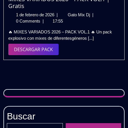
Gratis
Gratis
1
MIXES
1 de febrero de 2026
|
Gato Mix Dj
|
de
VARIADOS
0 Comments
|
17:55
febrero
2026
🔥 MIXES VARIADOS 2026 – PACK VOL.1 🔥 Un pack
de
–
explosivo con mixes de diferentesgéneros [...]
2026
PACK
VOL.1
DESCARGAR
DESCARGAR PACK
|
PACK
Gratis
Buscar