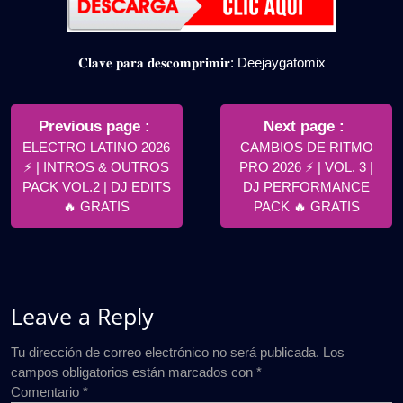
𝐂𝐥𝐚𝐯𝐞 𝐩𝐚𝐫𝐚 𝐝𝐞𝐬𝐜𝐨𝐦𝐩𝐫𝐢𝐦𝐢𝐫: Deejaygatomix
Navegación
de
Older
Newer
Previous page
Next page
Posts
Posts
ELECTRO LATINO 2026
CAMBIOS DE RITMO
entradas
⚡ | INTROS & OUTROS
PRO 2026 ⚡ | VOL. 3 |
PACK VOL.2 | DJ EDITS
DJ PERFORMANCE
🔥 GRATIS
PACK 🔥 GRATIS
Leave a Reply
Tu dirección de correo electrónico no será publicada.
Los
campos obligatorios están marcados con
*
Comentario
*