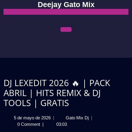
Skip
Deejay Gato Mix
to
content
Open
Menu
DJ LEXEDIT 2026 🔥 | PACK
ABRIL | HITS REMIX & DJ
TOOLS | GRATIS
5
DJ
5 de mayo de 2026
|
Gato Mix Dj
|
de
LEXEDIT
0 Comment
|
03:03
mayo
2026