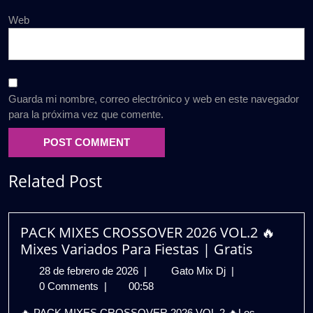
Web
Guarda mi nombre, correo electrónico y web en este navegador
para la próxima vez que comente.
Related Post
PACK MIXES CROSSOVER 2026 VOL.2 🔥
Mixes Variados Para Fiestas | Gratis
28
PACK
28 de febrero de 2026
|
Gato Mix Dj
|
de
MIXES
0 Comments
|
00:58
febrero
CROSSOVER
🔥 PACK MIXES CROSSOVER 2026 VOL.2 🔥Los