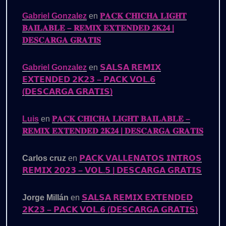
Gabriel Gonzalez
en
𝐏𝐀𝐂𝐊 𝐂𝐇𝐈𝐂𝐇𝐀 𝐋𝐈𝐆𝐇𝐓
𝐁𝐀𝐈𝐋𝐀𝐁𝐋𝐄 – 𝐑𝐄𝐌𝐈𝐗 𝐄𝐗𝐓𝐄𝐍𝐃𝐄𝐃 𝟐𝐊𝟐𝟒 |
𝐃𝐄𝐒𝐂𝐀𝐑𝐆𝐀 𝐆𝐑𝐀𝐓𝐈𝐒
Gabriel Gonzalez
en
𝗦𝗔𝗟𝗦𝗔 𝗥𝗘𝗠𝗜𝗫
𝗘𝗫𝗧𝗘𝗡𝗗𝗘𝗗 𝟮𝗞𝟮𝟯 – 𝗣𝗔𝗖𝗞 𝗩𝗢𝗟.𝟲
(𝗗𝗘𝗦𝗖𝗔𝗥𝗚𝗔 𝗚𝗥𝗔𝗧𝗜𝗦)
Luis
en
𝐏𝐀𝐂𝐊 𝐂𝐇𝐈𝐂𝐇𝐀 𝐋𝐈𝐆𝐇𝐓 𝐁𝐀𝐈𝐋𝐀𝐁𝐋𝐄 –
𝐑𝐄𝐌𝐈𝐗 𝐄𝐗𝐓𝐄𝐍𝐃𝐄𝐃 𝟐𝐊𝟐𝟒 | 𝐃𝐄𝐒𝐂𝐀𝐑𝐆𝐀 𝐆𝐑𝐀𝐓𝐈𝐒
Carlos cruz
en
𝗣𝗔𝗖𝗞 𝗩𝗔𝗟𝗟𝗘𝗡𝗔𝗧𝗢𝗦 𝗜𝗡𝗧𝗥𝗢𝗦
𝗥𝗘𝗠𝗜𝗫 𝟮𝟬𝟮𝟯 – 𝗩𝗢𝗟.𝟱 | 𝗗𝗘𝗦𝗖𝗔𝗥𝗚𝗔 𝗚𝗥𝗔𝗧𝗜𝗦
Jorge Millán
en
𝗦𝗔𝗟𝗦𝗔 𝗥𝗘𝗠𝗜𝗫 𝗘𝗫𝗧𝗘𝗡𝗗𝗘𝗗
𝟮𝗞𝟮𝟯 – 𝗣𝗔𝗖𝗞 𝗩𝗢𝗟.𝟲 (𝗗𝗘𝗦𝗖𝗔𝗥𝗚𝗔 𝗚𝗥𝗔𝗧𝗜𝗦)