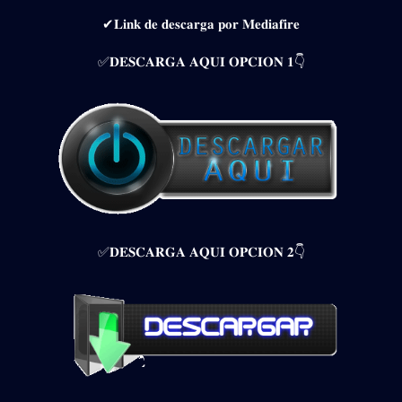
✔𝐋𝐢𝐧𝐤 𝐝𝐞 𝐝𝐞𝐬𝐜𝐚𝐫𝐠𝐚 𝐩𝐨𝐫 𝐌𝐞𝐝𝐢𝐚𝐟𝐢𝐫𝐞
✅𝐃𝐄𝐒𝐂𝐀𝐑𝐆𝐀 𝐀𝐐𝐔𝐈 𝐎𝐏𝐂𝐈𝐎𝐍 𝟏👇
✅𝐃𝐄𝐒𝐂𝐀𝐑𝐆𝐀 𝐀𝐐𝐔𝐈 𝐎𝐏𝐂𝐈𝐎𝐍 𝟐👇