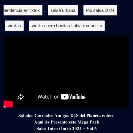
tendencia en tiktok
,
salsa urbana
,
top salsa 2024
,
viejitas
,
viejitas pero bonitas salsa romantica
𝐒𝐚𝐥𝐮𝐝𝐨𝐬 𝐂𝐨𝐫𝐝𝐢𝐚𝐥𝐞𝐬 𝐀𝐦𝐢𝐠𝐨𝐬 𝐃𝐉𝐒 𝐝𝐞𝐥 𝐏𝐥𝐚𝐧𝐞𝐭𝐚 𝐞𝐧𝐭𝐞𝐫𝐨
𝐀𝐪𝐮𝐢 𝐥𝐞𝐬 𝐏𝐫𝐞𝐬𝐞𝐧𝐭𝐨 𝐞𝐬𝐭𝐞 𝐌𝐞𝐠𝐚 𝐏𝐚𝐜𝐤
𝐒𝐚𝐥𝐬𝐚 𝐈𝐧𝐭𝐫𝐨 𝐎𝐮𝐭𝐫𝐨 𝟐𝟎𝟐𝟒 – 𝐕𝐨𝐥.𝟔