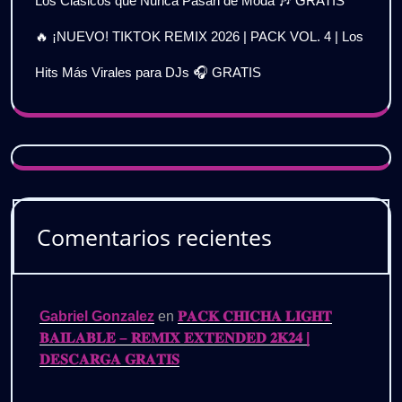
Los Clásicos que Nunca Pasan de Moda 🎶 GRATIS
🔥 ¡NUEVO! TIKTOK REMIX 2026 | PACK VOL. 4 | Los
Hits Más Virales para DJs 🎧 GRATIS
Comentarios recientes
Gabriel Gonzalez
en
𝐏𝐀𝐂𝐊 𝐂𝐇𝐈𝐂𝐇𝐀 𝐋𝐈𝐆𝐇𝐓
𝐁𝐀𝐈𝐋𝐀𝐁𝐋𝐄 – 𝐑𝐄𝐌𝐈𝐗 𝐄𝐗𝐓𝐄𝐍𝐃𝐄𝐃 𝟐𝐊𝟐𝟒 |
𝐃𝐄𝐒𝐂𝐀𝐑𝐆𝐀 𝐆𝐑𝐀𝐓𝐈𝐒