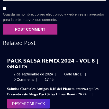
Guarda mi nombre, correo electrónico y web en este navegador
para la próxima vez que comente.
Related Post
𝗣𝗔𝗖𝗞 𝗦𝗔𝗟𝗦𝗔 𝗥𝗘𝗠𝗜𝗫 𝟮𝟬𝟮𝟰 – 𝗩𝗢𝗟.𝟴 |
𝗚𝗥𝗔𝗧𝗜𝗦
7
𝗣𝗔𝗖𝗞
7 de septiembre de 2024
|
Gato Mix Dj
|
de
𝗦𝗔𝗟𝗦𝗔
0 Comments
|
17:45
septiembre
𝗥𝗘𝗠𝗜𝗫
𝐒𝐚𝐥𝐮𝐝𝐨𝐬 𝐂𝐨𝐫𝐝𝐢𝐚𝐥𝐞𝐬 𝐀𝐦𝐢𝐠𝐨𝐬 𝐃𝐉𝐒 𝐝𝐞𝐥 𝐏𝐥𝐚𝐧𝐞𝐭𝐚 𝐞𝐧𝐭𝐞𝐫𝐨𝐀𝐪𝐮𝐢 𝐥𝐞𝐬
de
𝟮𝟬𝟮𝟰
𝐏𝐫𝐞𝐬𝐞𝐧𝐭𝐨 𝐞𝐬𝐭𝐞 𝐌𝐞𝐠𝐚 𝐏𝐚𝐜𝐤𝐒𝐚𝐥𝐬𝐚 𝐈𝐧𝐭𝐫𝐨𝐬 𝐑𝐞𝐦𝐢𝐱 𝟐𝐊𝟐𝟒 [...]
2024
–
𝗩𝗢𝗟.𝟴
DESCARGAR
DESCARGAR PACK
|