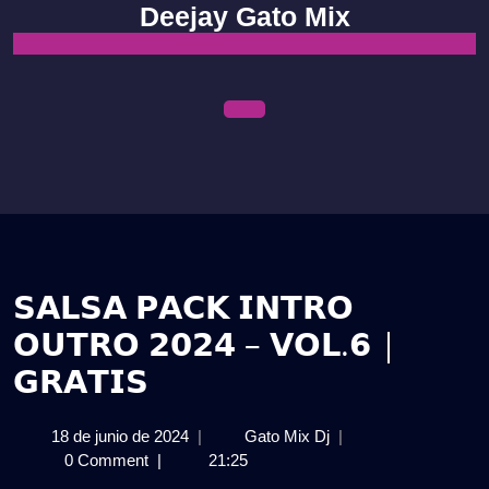
Skip
Deejay Gato Mix
to
content
Open
Menu
𝗦𝗔𝗟𝗦𝗔 𝗣𝗔𝗖𝗞 𝗜𝗡𝗧𝗥𝗢
𝗢𝗨𝗧𝗥𝗢 𝟮𝟬𝟮𝟰 – 𝗩𝗢𝗟.𝟲 |
𝗚𝗥𝗔𝗧𝗜𝗦
18
𝗦𝗔𝗟𝗦𝗔
18 de junio de 2024
|
Gato Mix Dj
|
de
𝗣𝗔𝗖𝗞
0 Comment
|
21:25
junio
𝗜𝗡𝗧𝗥𝗢