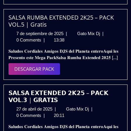
PACK
𝗚𝗥𝗔𝗧𝗜𝗦
SALSA RUMBA EXTENDED 2K25 – PACK
VOL.5 | Gratis
7
SALSA
7 de septiembre de 2025
|
Gato Mix Dj
|
de
RUMBA
0 Comments
|
13:38
septiembre
EXTENDED
𝐒𝐚𝐥𝐮𝐝𝐨𝐬 𝐂𝐨𝐫𝐝𝐢𝐚𝐥𝐞𝐬 𝐀𝐦𝐢𝐠𝐨𝐬 𝐃𝐉𝐒 𝐝𝐞𝐥 𝐏𝐥𝐚𝐧𝐞𝐭𝐚 𝐞𝐧𝐭𝐞𝐫𝐨𝐀𝐪𝐮𝐢 𝐥𝐞𝐬
de
2K25
𝐏𝐫𝐞𝐬𝐞𝐧𝐭𝐨 𝐞𝐬𝐭𝐞 𝐌𝐞𝐠𝐚 𝐏𝐚𝐜𝐤𝐒𝐚𝐥𝐬𝐚 𝐑𝐮𝐦𝐛𝐚 𝐄𝐱𝐭𝐞𝐧𝐝𝐞𝐝 𝟐𝟎𝟐𝟓 [...]
2025
–
PACK
DESCARGAR
DESCARGAR PACK
VOL.5
PACK
|
Gratis
𝗦𝗔𝗟𝗦𝗔 𝗘𝗫𝗧𝗘𝗡𝗗𝗘𝗗 𝟮𝗞𝟮𝟱 – 𝗣𝗔𝗖𝗞
𝗩𝗢𝗟.𝟯 | 𝗚𝗥𝗔𝗧𝗜𝗦
27
𝗦𝗔𝗟𝗦𝗔
27 de abril de 2025
|
Gato Mix Dj
|
de
𝗘𝗫𝗧𝗘𝗡𝗗𝗘𝗗
0 Comments
|
20:11
abril
𝟮𝗞𝟮𝟱
𝐒𝐚𝐥𝐮𝐝𝐨𝐬 𝐂𝐨𝐫𝐝𝐢𝐚𝐥𝐞𝐬 𝐀𝐦𝐢𝐠𝐨𝐬 𝐃𝐉𝐒 𝐝𝐞𝐥 𝐏𝐥𝐚𝐧𝐞𝐭𝐚 𝐞𝐧𝐭𝐞𝐫𝐨𝐀𝐪𝐮𝐢 𝐥𝐞𝐬
de
–