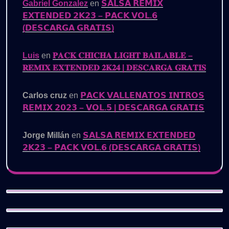
Gabriel Gonzalez
en
𝗦𝗔𝗟𝗦𝗔 𝗥𝗘𝗠𝗜𝗫
𝗘𝗫𝗧𝗘𝗡𝗗𝗘𝗗 𝟮𝗞𝟮𝟯 – 𝗣𝗔𝗖𝗞 𝗩𝗢𝗟.𝟲
(𝗗𝗘𝗦𝗖𝗔𝗥𝗚𝗔 𝗚𝗥𝗔𝗧𝗜𝗦)
Luis
en
𝐏𝐀𝐂𝐊 𝐂𝐇𝐈𝐂𝐇𝐀 𝐋𝐈𝐆𝐇𝐓 𝐁𝐀𝐈𝐋𝐀𝐁𝐋𝐄 –
𝐑𝐄𝐌𝐈𝐗 𝐄𝐗𝐓𝐄𝐍𝐃𝐄𝐃 𝟐𝐊𝟐𝟒 | 𝐃𝐄𝐒𝐂𝐀𝐑𝐆𝐀 𝐆𝐑𝐀𝐓𝐈𝐒
Carlos cruz
en
𝗣𝗔𝗖𝗞 𝗩𝗔𝗟𝗟𝗘𝗡𝗔𝗧𝗢𝗦 𝗜𝗡𝗧𝗥𝗢𝗦
𝗥𝗘𝗠𝗜𝗫 𝟮𝟬𝟮𝟯 – 𝗩𝗢𝗟.𝟱 | 𝗗𝗘𝗦𝗖𝗔𝗥𝗚𝗔 𝗚𝗥𝗔𝗧𝗜𝗦
Jorge Millán
en
𝗦𝗔𝗟𝗦𝗔 𝗥𝗘𝗠𝗜𝗫 𝗘𝗫𝗧𝗘𝗡𝗗𝗘𝗗
𝟮𝗞𝟮𝟯 – 𝗣𝗔𝗖𝗞 𝗩𝗢𝗟.𝟲 (𝗗𝗘𝗦𝗖𝗔𝗥𝗚𝗔 𝗚𝗥𝗔𝗧𝗜𝗦)