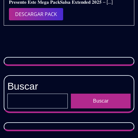
𝐏𝐫𝐞𝐬𝐞𝐧𝐭𝐨 𝐄𝐬𝐭𝐞 𝐌𝐞𝐠𝐚 𝐏𝐚𝐜𝐤𝐒𝐚𝐥𝐬𝐚 𝐄𝐱𝐭𝐞𝐧𝐝𝐞𝐝 𝟐𝟎𝟐𝟓 – [...]
2025
𝗣𝗔𝗖𝗞
𝗩𝗢𝗟.𝟯
DESCARGAR
DESCARGAR PACK
|
PACK
𝗚𝗥𝗔𝗧𝗜𝗦
Buscar
Buscar