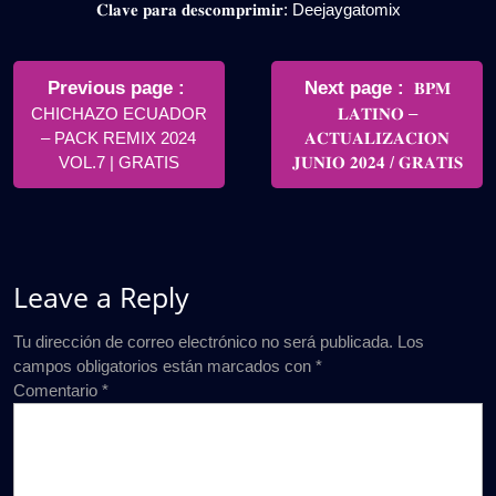
𝐂𝐥𝐚𝐯𝐞 𝐩𝐚𝐫𝐚 𝐝𝐞𝐬𝐜𝐨𝐦𝐩𝐫𝐢𝐦𝐢𝐫: Deejaygatomix
Navegación
de
Older
Newer
Previous page
Next page
𝐁𝐏𝐌
Posts
Posts
CHICHAZO ECUADOR
𝐋𝐀𝐓𝐈𝐍𝐎 –
entradas
– PACK REMIX 2024
𝐀𝐂𝐓𝐔𝐀𝐋𝐈𝐙𝐀𝐂𝐈𝐎𝐍
VOL.7 | GRATIS
𝐉𝐔𝐍𝐈𝐎 𝟐𝟎𝟐𝟒 / 𝐆𝐑𝐀𝐓𝐈𝐒
Leave a Reply
Tu dirección de correo electrónico no será publicada.
Los
campos obligatorios están marcados con
*
Comentario
*