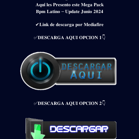
𝐀𝐪𝐮𝐢́ 𝐥𝐞𝐬 𝐏𝐫𝐞𝐬𝐞𝐧𝐭𝐨 𝐞𝐬𝐭𝐞 𝐌𝐞𝐠𝐚 𝐏𝐚𝐜𝐤
𝐁𝐩𝐦 𝐋𝐚𝐭𝐢𝐧𝐨 – 𝐔𝐩𝐝𝐚𝐭𝐞 𝐉𝐮𝐧𝐢𝐨 𝟐𝟎𝟐𝟒
✔𝐋𝐢𝐧𝐤 𝐝𝐞 𝐝𝐞𝐬𝐜𝐚𝐫𝐠𝐚 𝐩𝐨𝐫 𝐌𝐞𝐝𝐢𝐚𝐟𝐢𝐫𝐞
✅𝐃𝐄𝐒𝐂𝐀𝐑𝐆𝐀 𝐀𝐐𝐔𝐈 𝐎𝐏𝐂𝐈𝐎𝐍 𝟏👇
✅𝐃𝐄𝐒𝐂𝐀𝐑𝐆𝐀 𝐀𝐐𝐔𝐈 𝐎𝐏𝐂𝐈𝐎𝐍 𝟐👇