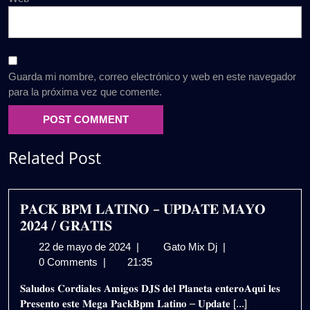
Guarda mi nombre, correo electrónico y web en este navegador
para la próxima vez que comente.
Related Post
𝐏𝐀𝐂𝐊 𝐁𝐏𝐌 𝐋𝐀𝐓𝐈𝐍𝐎 – 𝐔𝐏𝐃𝐀𝐓𝐄 𝐌𝐀𝐘𝐎
𝟐𝟎𝟐𝟒 / 𝐆𝐑𝐀𝐓𝐈𝐒
22
𝐏𝐀𝐂𝐊
22 de mayo de 2024
|
Gato Mix Dj
|
de
𝐁𝐏𝐌
0 Comments
|
21:35
mayo
𝐋𝐀𝐓𝐈𝐍𝐎
𝐒𝐚𝐥𝐮𝐝𝐨𝐬 𝐂𝐨𝐫𝐝𝐢𝐚𝐥𝐞𝐬 𝐀𝐦𝐢𝐠𝐨𝐬 𝐃𝐉𝐒 𝐝𝐞𝐥 𝐏𝐥𝐚𝐧𝐞𝐭𝐚 𝐞𝐧𝐭𝐞𝐫𝐨𝐀𝐪𝐮𝐢 𝐥𝐞𝐬
de
–
𝐏𝐫𝐞𝐬𝐞𝐧𝐭𝐨 𝐞𝐬𝐭𝐞 𝐌𝐞𝐠𝐚 𝐏𝐚𝐜𝐤𝐁𝐩𝐦 𝐋𝐚𝐭𝐢𝐧𝐨 – 𝐔𝐩𝐝𝐚𝐭𝐞 [...]
2024
𝐔𝐏𝐃𝐀𝐓𝐄