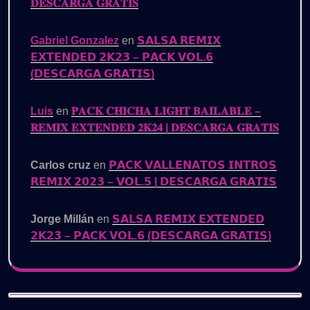
𝐃𝐄𝐒𝐂𝐀𝐑𝐆𝐀 𝐆𝐑𝐀𝐓𝐈𝐒
Gabriel Gonzalez
en
𝗦𝗔𝗟𝗦𝗔 𝗥𝗘𝗠𝗜𝗫
𝗘𝗫𝗧𝗘𝗡𝗗𝗘𝗗 𝟮𝗞𝟮𝟯 – 𝗣𝗔𝗖𝗞 𝗩𝗢𝗟.𝟲
(𝗗𝗘𝗦𝗖𝗔𝗥𝗚𝗔 𝗚𝗥𝗔𝗧𝗜𝗦)
Luis
en
𝐏𝐀𝐂𝐊 𝐂𝐇𝐈𝐂𝐇𝐀 𝐋𝐈𝐆𝐇𝐓 𝐁𝐀𝐈𝐋𝐀𝐁𝐋𝐄 –
𝐑𝐄𝐌𝐈𝐗 𝐄𝐗𝐓𝐄𝐍𝐃𝐄𝐃 𝟐𝐊𝟐𝟒 | 𝐃𝐄𝐒𝐂𝐀𝐑𝐆𝐀 𝐆𝐑𝐀𝐓𝐈𝐒
Carlos cruz
en
𝗣𝗔𝗖𝗞 𝗩𝗔𝗟𝗟𝗘𝗡𝗔𝗧𝗢𝗦 𝗜𝗡𝗧𝗥𝗢𝗦
𝗥𝗘𝗠𝗜𝗫 𝟮𝟬𝟮𝟯 – 𝗩𝗢𝗟.𝟱 | 𝗗𝗘𝗦𝗖𝗔𝗥𝗚𝗔 𝗚𝗥𝗔𝗧𝗜𝗦
Jorge Millán
en
𝗦𝗔𝗟𝗦𝗔 𝗥𝗘𝗠𝗜𝗫 𝗘𝗫𝗧𝗘𝗡𝗗𝗘𝗗
𝟮𝗞𝟮𝟯 – 𝗣𝗔𝗖𝗞 𝗩𝗢𝗟.𝟲 (𝗗𝗘𝗦𝗖𝗔𝗥𝗚𝗔 𝗚𝗥𝗔𝗧𝗜𝗦)