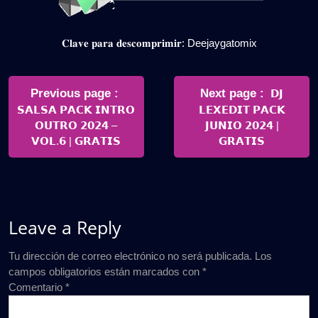
𝐂𝐥𝐚𝐯𝐞 𝐩𝐚𝐫𝐚 𝐝𝐞𝐬𝐜𝐨𝐦𝐩𝐫𝐢𝐦𝐢𝐫: Deejaygatomix
Navegación
de
Older
Newer
Previous page
Next page
𝗗𝗝
Posts
Posts
𝗦𝗔𝗟𝗦𝗔 𝗣𝗔𝗖𝗞 𝗜𝗡𝗧𝗥𝗢
𝗟𝗘𝗫𝗘𝗗𝗜𝗧 𝗣𝗔𝗖𝗞
entradas
𝗢𝗨𝗧𝗥𝗢 𝟮𝟬𝟮𝟰 –
𝗝𝗨𝗡𝗜𝗢 𝟮𝟬𝟮𝟰 |
𝗩𝗢𝗟.𝟲 | 𝗚𝗥𝗔𝗧𝗜𝗦
𝗚𝗥𝗔𝗧𝗜𝗦
Leave a Reply
Tu dirección de correo electrónico no será publicada.
Los
campos obligatorios están marcados con
*
Comentario
*