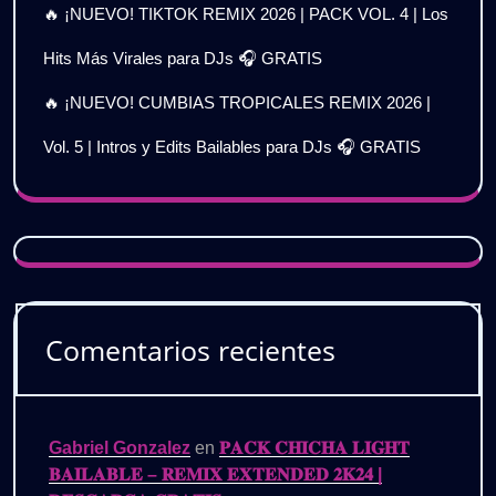
🔥 ¡NUEVO! TIKTOK REMIX 2026 | PACK VOL. 4 | Los
Hits Más Virales para DJs 🎧 GRATIS
🔥 ¡NUEVO! CUMBIAS TROPICALES REMIX 2026 |
Vol. 5 | Intros y Edits Bailables para DJs 🎧 GRATIS
Comentarios recientes
Gabriel Gonzalez
en
𝐏𝐀𝐂𝐊 𝐂𝐇𝐈𝐂𝐇𝐀 𝐋𝐈𝐆𝐇𝐓
𝐁𝐀𝐈𝐋𝐀𝐁𝐋𝐄 – 𝐑𝐄𝐌𝐈𝐗 𝐄𝐗𝐓𝐄𝐍𝐃𝐄𝐃 𝟐𝐊𝟐𝟒 |