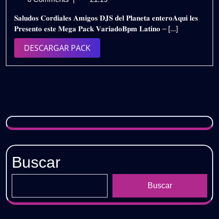
diciembre
𝐋𝐀𝐓𝐈𝐍𝐎
𝐒𝐚𝐥𝐮𝐝𝐨𝐬 𝐂𝐨𝐫𝐝𝐢𝐚𝐥𝐞𝐬 𝐀𝐦𝐢𝐠𝐨𝐬 𝐃𝐉𝐒 𝐝𝐞𝐥 𝐏𝐥𝐚𝐧𝐞𝐭𝐚 𝐞𝐧𝐭𝐞𝐫𝐨𝐀𝐪𝐮𝐢 𝐥𝐞𝐬
de
–
𝐏𝐫𝐞𝐬𝐞𝐧𝐭𝐨 𝐞𝐬𝐭𝐞 𝐌𝐞𝐠𝐚 𝐏𝐚𝐜𝐤 𝐕𝐚𝐫𝐢𝐚𝐝𝐨𝐁𝐩𝐦 𝐋𝐚𝐭𝐢𝐧𝐨 – [...]
2023
𝐔𝐏𝐃𝐀𝐓𝐄
𝐀𝐆𝐎𝐒𝐓𝐎
DESCARGAR
DESCARGAR PACK
𝟐𝟎𝟐𝟑
PACK
/
𝐃𝐄𝐒𝐂𝐀𝐑𝐆𝐀
𝐆𝐑𝐀𝐓𝐈𝐒
Buscar
Buscar