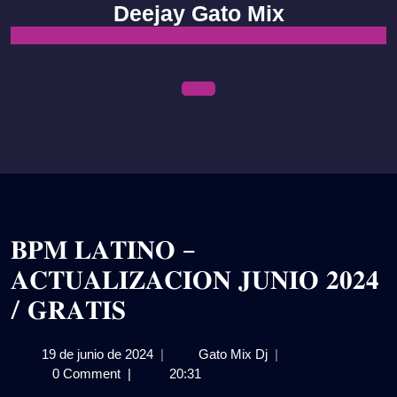
Skip
Deejay Gato Mix
to
content
Open
Menu
𝐁𝐏𝐌 𝐋𝐀𝐓𝐈𝐍𝐎 –
𝐀𝐂𝐓𝐔𝐀𝐋𝐈𝐙𝐀𝐂𝐈𝐎𝐍 𝐉𝐔𝐍𝐈𝐎 𝟐𝟎𝟐𝟒
/ 𝐆𝐑𝐀𝐓𝐈𝐒
19
𝐁𝐏𝐌
19 de junio de 2024
|
Gato Mix Dj
|
de
𝐋𝐀𝐓𝐈𝐍𝐎
0 Comment
|
20:31
junio
–