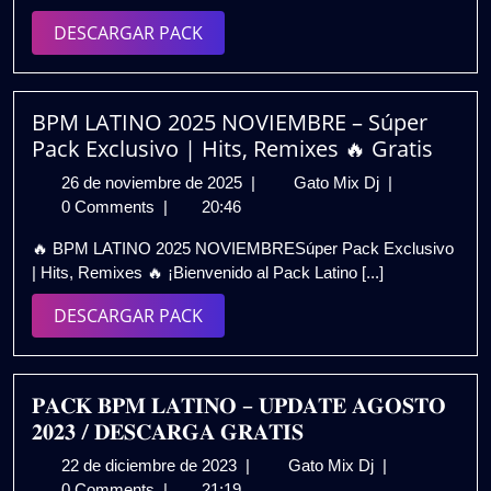
𝐌𝐀𝐘𝐎
DESCARGAR
DESCARGAR PACK
𝟐𝟎𝟐𝟒
PACK
/
𝐆𝐑𝐀𝐓𝐈𝐒
BPM LATINO 2025 NOVIEMBRE – Súper
Pack Exclusivo | Hits, Remixes 🔥 Gratis
26
BPM
26 de noviembre de 2025
|
Gato Mix Dj
|
de
LATINO
0 Comments
|
20:46
noviembre
2025
🔥 BPM LATINO 2025 NOVIEMBRESúper Pack Exclusivo
de
NOVIEMBRE
| Hits, Remixes 🔥 ¡Bienvenido al Pack Latino [...]
2025
–
Súper
DESCARGAR
DESCARGAR PACK
Pack
PACK
Exclusivo
|
Hits,
𝐏𝐀𝐂𝐊 𝐁𝐏𝐌 𝐋𝐀𝐓𝐈𝐍𝐎 – 𝐔𝐏𝐃𝐀𝐓𝐄 𝐀𝐆𝐎𝐒𝐓𝐎
Remixes
𝟐𝟎𝟐𝟑 / 𝐃𝐄𝐒𝐂𝐀𝐑𝐆𝐀 𝐆𝐑𝐀𝐓𝐈𝐒
🔥
22
𝐏𝐀𝐂𝐊
22 de diciembre de 2023
|
Gato Mix Dj
|
Gratis
de
𝐁𝐏𝐌
0 Comments
|
21:19