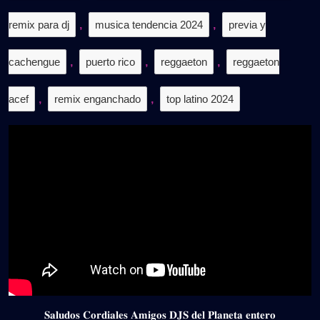
remix para dj
,
musica tendencia 2024
,
previa y
cachengue
,
puerto rico
,
reggaeton
,
reggaeton
acef
,
remix enganchado
,
top latino 2024
𝐒𝐚𝐥𝐮𝐝𝐨𝐬 𝐂𝐨𝐫𝐝𝐢𝐚𝐥𝐞𝐬 𝐀𝐦𝐢𝐠𝐨𝐬 𝐃𝐉𝐒 𝐝𝐞𝐥 𝐏𝐥𝐚𝐧𝐞𝐭𝐚 𝐞𝐧𝐭𝐞𝐫𝐨