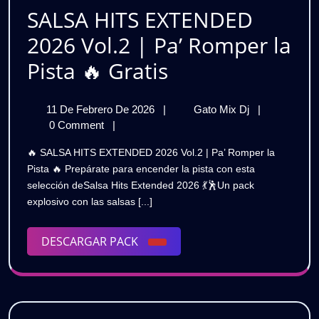
|
SALSA HITS EXTENDED
GRATIS
2026 Vol.2 | Pa’ Romper la
SALSA
Pista 🔥 Gratis
HITS
11
SALSA
11 De Febrero De 2026
|
Gato Mix Dj
|
EXTENDED
De
HITS
0 Comment
|
2026
Febrero
EXTENDED
🔥 SALSA HITS EXTENDED 2026 Vol.2 | Pa’ Romper la
De
2026
Vol.2
Pista 🔥 Prepárate para encender la pista con esta
2026
Vol.2
selección deSalsa Hits Extended 2026 💃🕺Un pack
|
|
explosivo con las salsas [...]
Pa’
Pa’
Romper
La
DESCARGAR
DESCARGAR PACK
Romper
Pista
PACK
🔥
La
Gratis
Pista