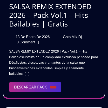
🔥
SALSA REMIX EXTENDED
Gratis
2026 – Pack Vol.1 – Hits
SALSA
Bailables | Gratis
REMIX
18
SALSA
18 De Enero De 2026
|
Gato Mix Dj
|
EXTENDED
De
REMIX
0 Comment
|
2026
Enero
EXTENDED
SALSA REMIX EXTENDED 2026 | Pack Vol.1 – Hits
De
2026
–
BailablesDisfruta de un compilado exclusivo pensado para
2026
–
DJs,fiestas, discotecas y amantes de la salsa que
Pack
Pack
buscanversiones extendidas, limpias y altamente
Vol.1
Vol.1
bailables. [...]
–
Hits
–
Bailables
DESCARGAR
DESCARGAR PACK
|
Hits
PACK
Gratis
Bailables