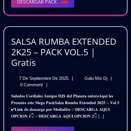
DESCARGAR
DESCARGAR PACK
La
Que
PACK
Pista
ENCENDERÁ
🔥
Gratis
La
Pista
SALSA RUMBA EXTENDED
🔥
2K25 – PACK VOL.5 |
Gratis
SALSA
Gratis
RUMBA
7
SALSA
7 De Septiembre De 2025
|
Gato Mix Dj
|
EXTENDED
De
RUMBA
0 Comment
|
2K25
Septiembre
EXTENDE
𝐒𝐚𝐥𝐮𝐝𝐨𝐬 𝐂𝐨𝐫𝐝𝐢𝐚𝐥𝐞𝐬 𝐀𝐦𝐢𝐠𝐨𝐬 𝐃𝐉𝐒 𝐝𝐞𝐥 𝐏𝐥𝐚𝐧𝐞𝐭𝐚 𝐞𝐧𝐭𝐞𝐫𝐨𝐀𝐪𝐮𝐢 𝐥𝐞𝐬
De
2K25
–
𝐏𝐫𝐞𝐬𝐞𝐧𝐭𝐨 𝐞𝐬𝐭𝐞 𝐌𝐞𝐠𝐚 𝐏𝐚𝐜𝐤𝐒𝐚𝐥𝐬𝐚 𝐑𝐮𝐦𝐛𝐚 𝐄𝐱𝐭𝐞𝐧𝐝𝐞𝐝 𝟐𝟎𝟐𝟓 – 𝐕𝐨𝐥.𝟓
2025
–
✔𝐋𝐢𝐧𝐤 𝐝𝐞 𝐝𝐞𝐬𝐜𝐚𝐫𝐠𝐚 𝐩𝐨𝐫 𝐌𝐞𝐝𝐢𝐚𝐟𝐢𝐫𝐞 ✅𝐃𝐄𝐒𝐂𝐀𝐑𝐆𝐀 𝐀𝐐𝐔𝐈
PACK
PACK
𝐎𝐏𝐂𝐈𝐎𝐍 𝟏👇 ✅𝐃𝐄𝐒𝐂𝐀𝐑𝐆𝐀 𝐀𝐐𝐔𝐈 𝐎𝐏𝐂𝐈𝐎𝐍 𝟐👇 [...]
VOL.5
VOL.5
|
Gratis