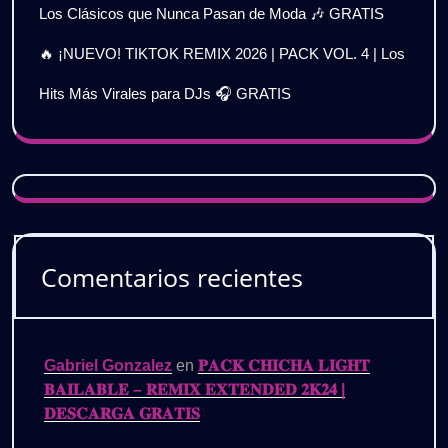
Los Clásicos que Nunca Pasan de Moda 🎶 GRATIS
🔥 ¡NUEVO! TIKTOK REMIX 2026 | PACK VOL. 4 | Los
Hits Más Virales para DJs 🎧 GRATIS
Comentarios recientes
Gabriel Gonzalez
en
𝐏𝐀𝐂𝐊 𝐂𝐇𝐈𝐂𝐇𝐀 𝐋𝐈𝐆𝐇𝐓
𝐁𝐀𝐈𝐋𝐀𝐁𝐋𝐄 – 𝐑𝐄𝐌𝐈𝐗 𝐄𝐗𝐓𝐄𝐍𝐃𝐄𝐃 𝟐𝐊𝟐𝟒 |
𝐃𝐄𝐒𝐂𝐀𝐑𝐆𝐀 𝐆𝐑𝐀𝐓𝐈𝐒