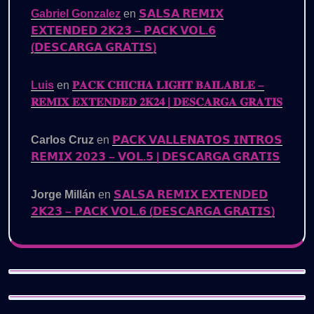
Gabriel Gonzalez
en
𝗦𝗔𝗟𝗦𝗔 𝗥𝗘𝗠𝗜𝗫
𝗘𝗫𝗧𝗘𝗡𝗗𝗘𝗗 𝟮𝗞𝟮𝟯 – 𝗣𝗔𝗖𝗞 𝗩𝗢𝗟.𝟲
(𝗗𝗘𝗦𝗖𝗔𝗥𝗚𝗔 𝗚𝗥𝗔𝗧𝗜𝗦)
Luis
en
𝐏𝐀𝐂𝐊 𝐂𝐇𝐈𝐂𝐇𝐀 𝐋𝐈𝐆𝐇𝐓 𝐁𝐀𝐈𝐋𝐀𝐁𝐋𝐄 –
𝐑𝐄𝐌𝐈𝐗 𝐄𝐗𝐓𝐄𝐍𝐃𝐄𝐃 𝟐𝐊𝟐𝟒 | 𝐃𝐄𝐒𝐂𝐀𝐑𝐆𝐀 𝐆𝐑𝐀𝐓𝐈𝐒
Carlos Cruz
en
𝗣𝗔𝗖𝗞 𝗩𝗔𝗟𝗟𝗘𝗡𝗔𝗧𝗢𝗦 𝗜𝗡𝗧𝗥𝗢𝗦
𝗥𝗘𝗠𝗜𝗫 𝟮𝟬𝟮𝟯 – 𝗩𝗢𝗟.𝟱 | 𝗗𝗘𝗦𝗖𝗔𝗥𝗚𝗔 𝗚𝗥𝗔𝗧𝗜𝗦
Jorge Millán
en
𝗦𝗔𝗟𝗦𝗔 𝗥𝗘𝗠𝗜𝗫 𝗘𝗫𝗧𝗘𝗡𝗗𝗘𝗗
𝟮𝗞𝟮𝟯 – 𝗣𝗔𝗖𝗞 𝗩𝗢𝗟.𝟲 (𝗗𝗘𝗦𝗖𝗔𝗥𝗚𝗔 𝗚𝗥𝗔𝗧𝗜𝗦)