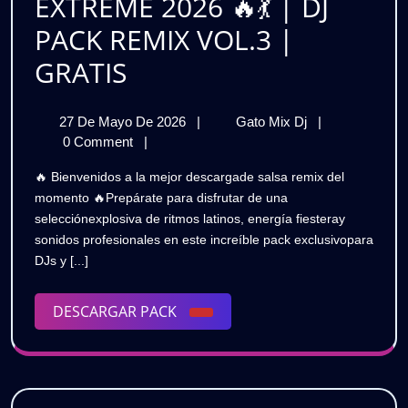
EXTREME 2026 🔥💃 | DJ
1
&
🔥
PACK REMIX VOL.3 |
GRATIS
Outro
SALSA
GRATIS
Pack
RUMBERA
Vol.
27
SALSA
27 De Mayo De 2026
|
Gato Mix Dj
|
EXTREME
De
RUMBERA
0 Comment
|
1
2026
Mayo
EXTREME
🔥 Bienvenidos a la mejor descargade salsa remix del
🔥
De
2026
🔥
momento 🔥Prepárate para disfrutar de una
2026
🔥
GRATIS
selecciónexplosiva de ritmos latinos, energía fiesteray
💃
💃
sonidos profesionales en este increíble pack exclusivopara
|
|
DJs y [...]
DJ
PACK
DJ
REMIX
DESCARGAR
DESCARGAR PACK
VOL.3
PACK
PACK
|
REMIX
GRATIS
VOL.3