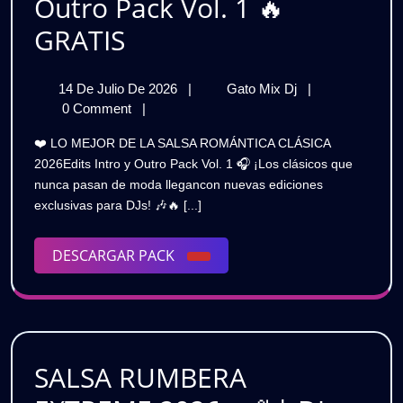
Outro Pack Vol. 1 🔥
LO
GRATIS
MEJOR
14
LO
14 De Julio De 2026
|
Gato Mix Dj
|
DE
De
MEJOR
0 Comment
|
LA
Julio
DE
❤️ LO MEJOR DE LA SALSA ROMÁNTICA CLÁSICA
De
LA
SALSA
2026Edits Intro y Outro Pack Vol. 1 🎧 ¡Los clásicos que
2026
SALSA
nunca pasan de moda llegancon nuevas ediciones
ROMÁNTICA
ROMÁNTICA
exclusivas para DJs! 🎶🔥 [...]
CLÁSICA
CLÁSICA
2026
🎶
DESCARGAR
DESCARGAR PACK
2026
|
PACK
Edits
🎶
Intro
|
&
Outro
Edits
Pack
SALSA RUMBERA
Intro
Vol.