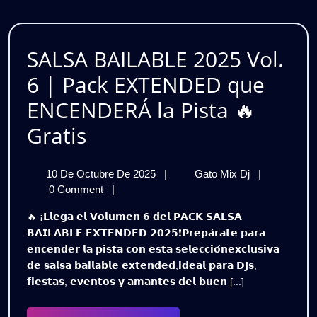
🔥
Pura
Gratis
Candela
SALSA BAILABLE 2025 Vol.
🔥
6 | Pack EXTENDED que
Gratis
ENCENDERÁ la Pista 🔥
SALSA
Gratis
BAILABLE
10
SALSA
10 De Octubre De 2025
|
Gato Mix Dj
|
2025
De
BAILABLE
0 Comment
|
Vol.
Octubre
2025
🔥 ¡𝗟𝗹𝗲𝗴𝗮 𝗲𝗹 𝗩𝗼𝗹𝘂𝗺𝗲𝗻 𝟲 𝗱𝗲𝗹 𝗣𝗔𝗖𝗞 𝗦𝗔𝗟𝗦𝗔
De
Vol.
6
𝗕𝗔𝗜𝗟𝗔𝗕𝗟𝗘 𝗘𝗫𝗧𝗘𝗡𝗗𝗘𝗗 𝟮𝟬𝟮𝟱❗𝗣𝗿𝗲𝗽𝗮́𝗿𝗮𝘁𝗲 𝗽𝗮𝗿𝗮
2025
6
𝗲𝗻𝗰𝗲𝗻𝗱𝗲𝗿 𝗹𝗮 𝗽𝗶𝘀𝘁𝗮 𝗰𝗼𝗻 𝗲𝘀𝘁𝗮 𝘀𝗲𝗹𝗲𝗰𝗰𝗶𝗼́𝗻𝗲𝘅𝗰𝗹𝘂𝘀𝗶𝘃𝗮
|
|
𝗱𝗲 𝘀𝗮𝗹𝘀𝗮 𝗯𝗮𝗶𝗹𝗮𝗯𝗹𝗲 𝗲𝘅𝘁𝗲𝗻𝗱𝗲𝗱,𝗶𝗱𝗲𝗮𝗹 𝗽𝗮𝗿𝗮 𝗗𝗝𝘀,
Pack
Pack
𝗳𝗶𝗲𝘀𝘁𝗮𝘀, 𝗲𝘃𝗲𝗻𝘁𝗼𝘀 𝘆 𝗮𝗺𝗮𝗻𝘁𝗲𝘀 𝗱𝗲𝗹 𝗯𝘂𝗲𝗻 [...]
EXTENDED
Que
EXTENDED
ENCENDER