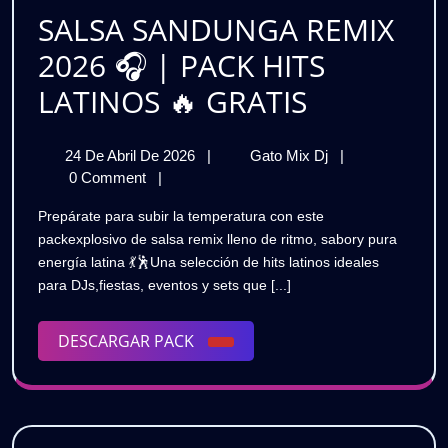
|
SALSA SANDUNGA REMIX
GRATIS
2026 🎧 | PACK HITS
SALSA
LATINOS 🔥 GRATIS
SANDUN
24
SALSA
24 De Abril De 2026
|
Gato Mix Dj
|
REMIX
De
SANDUNGA
0 Comment
|
2026
Abril
REMIX
Prepárate para subir la temperatura con este
De
2026
🎧
packexplosivo de salsa remix lleno de ritmo, sabory pura
2026
🎧
energía latina 💃🕺Una selección de hits latinos ideales
|
|
para DJs,fiestas, eventos y sets que [...]
PACK
PACK
HITS
LATINOS
DESCARGAR
DESCARGAR PACK
HITS
🔥
PACK
GRATIS
LATINOS
🔥