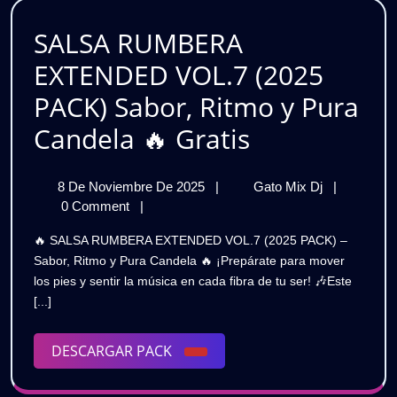
|
Gratis
SALSA RUMBERA
EXTENDED VOL.7 (2025
PACK) Sabor, Ritmo y Pura
SALSA
Candela 🔥 Gratis
RUMBERA
8
SALSA
8 De Noviembre De 2025
|
Gato Mix Dj
|
EXTENDED
De
RUMBERA
0 Comment
|
VOL.7
Noviembre
EXTENDE
🔥 SALSA RUMBERA EXTENDED VOL.7 (2025 PACK) –
De
VOL.7
(2025
Sabor, Ritmo y Pura Candela 🔥 ¡Prepárate para mover
2025
(2025
los pies y sentir la música en cada fibra de tu ser! 🎶Este
PACK)
PACK)
[...]
Sabor,
Sabor,
Ritmo
Y
DESCARGAR
DESCARGAR PACK
Ritmo
Pura
PACK
Candela
Y