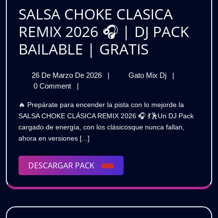
GRATIS
SALSA CHOKE CLASICA
REMIX 2026 🎧 | DJ PACK
SALSA
BAILABLE | GRATIS
CHOKE
26
SALSA
26 De Marzo De 2026
|
Gato Mix Dj
|
CLASICA
De
CHOKE
0 Comment
|
REMIX
Marzo
CLASICA
🔥 Prepárate para encender la pista con lo mejorde la
De
REMIX
2026
SALSA CHOKE CLÁSICA REMIX 2026 🎧 💃🕺Un DJ Pack
2026
2026
cargado de energía, con los clásicosque nunca fallan,
🎧
🎧
ahora en versiones [...]
|
|
DJ
PACK
DESCARGAR
DESCARGAR PACK
DJ
BAILABLE
PACK
|
PACK
GRATIS
BAILABLE