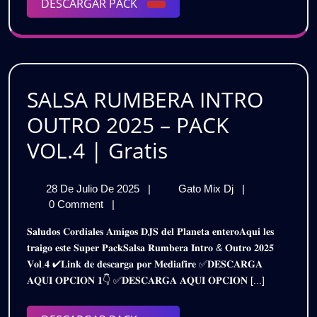
DESCARGAR
DESCARGAR PACK
|
PACK
Gratis
SALSA RUMBERA INTRO
OUTRO 2025 – PACK
SALSA
VOL.4 | Gratis
RUMBERA
28
SALSA
28 De Julio De 2025
|
Gato Mix Dj
|
INTRO
De
RUMBERA
0 Comment
|
OUTRO
Julio
INTRO
𝐒𝐚𝐥𝐮𝐝𝐨𝐬 𝐂𝐨𝐫𝐝𝐢𝐚𝐥𝐞𝐬 𝐀𝐦𝐢𝐠𝐨𝐬 𝐃𝐉𝐒 𝐝𝐞𝐥 𝐏𝐥𝐚𝐧𝐞𝐭𝐚 𝐞𝐧𝐭𝐞𝐫𝐨𝐀𝐪𝐮𝐢 𝐥𝐞𝐬
De
OUTRO
2025
𝐭𝐫𝐚𝐢𝐠𝐨 𝐞𝐬𝐭𝐞 𝐒𝐮𝐩𝐞𝐫 𝐏𝐚𝐜𝐤𝐒𝐚𝐥𝐬𝐚 𝐑𝐮𝐦𝐛𝐞𝐫𝐚 𝐈𝐧𝐭𝐫𝐨 & 𝐎𝐮𝐭𝐫𝐨 𝟐𝟎𝟐𝟓
2025
2025
𝐕𝐨𝐥.𝟒 ✔𝐋𝐢𝐧𝐤 𝐝𝐞 𝐝𝐞𝐬𝐜𝐚𝐫𝐠𝐚 𝐩𝐨𝐫 𝐌𝐞𝐝𝐢𝐚𝐟𝐢𝐫𝐞 ✅𝐃𝐄𝐒𝐂𝐀𝐑𝐆𝐀
–
–
𝐀𝐐𝐔𝐈 𝐎𝐏𝐂𝐈𝐎𝐍 𝟏👇 ✅𝐃𝐄𝐒𝐂𝐀𝐑𝐆𝐀 𝐀𝐐𝐔𝐈 𝐎𝐏𝐂𝐈𝐎𝐍 [...]
PACK
PACK
VOL.4
|