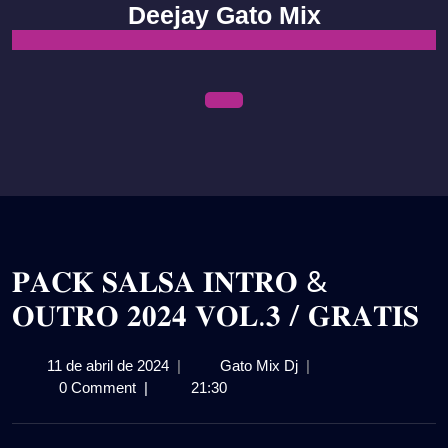
Skip
Deejay Gato Mix
to
content
Open
Menu
𝐏𝐀𝐂𝐊 𝐒𝐀𝐋𝐒𝐀 𝐈𝐍𝐓𝐑𝐎 &
𝐎𝐔𝐓𝐑𝐎 𝟐𝟎𝟐𝟒 𝐕𝐎𝐋.𝟑 / 𝐆𝐑𝐀𝐓𝐈𝐒
11
𝐏𝐀𝐂𝐊
11 de abril de 2024
|
Gato Mix Dj
|
de
𝐒𝐀𝐋𝐒𝐀
0 Comment
|
21:30
abril
𝐈𝐍𝐓𝐑𝐎
de
&