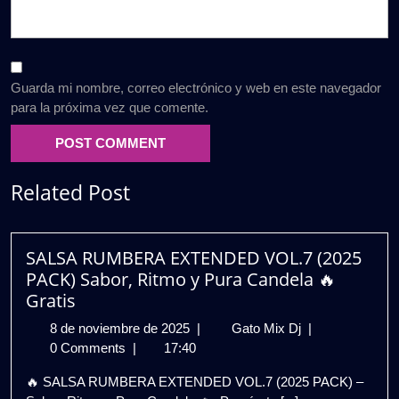
Guarda mi nombre, correo electrónico y web en este navegador
para la próxima vez que comente.
Related Post
SALSA RUMBERA EXTENDED VOL.7 (2025
PACK) Sabor, Ritmo y Pura Candela 🔥
Gratis
8
SALSA
8 de noviembre de 2025
|
Gato Mix Dj
|
de
RUMBERA
0 Comments
|
17:40
noviembre
EXTENDED
🔥 SALSA RUMBERA EXTENDED VOL.7 (2025 PACK) –
de
VOL.7