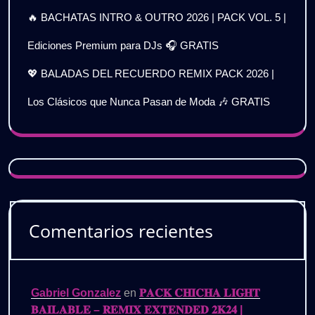
🔥 BACHATAS INTRO & OUTRO 2026 | PACK VOL. 5 |
Ediciones Premium para DJs 🎧 GRATIS
💖 BALADAS DEL RECUERDO REMIX PACK 2026 |
Los Clásicos que Nunca Pasan de Moda 🎶 GRATIS
Comentarios recientes
Gabriel Gonzalez
en
𝐏𝐀𝐂𝐊 𝐂𝐇𝐈𝐂𝐇𝐀 𝐋𝐈𝐆𝐇𝐓
𝐁𝐀𝐈𝐋𝐀𝐁𝐋𝐄 – 𝐑𝐄𝐌𝐈𝐗 𝐄𝐗𝐓𝐄𝐍𝐃𝐄𝐃 𝟐𝐊𝟐𝟒 |