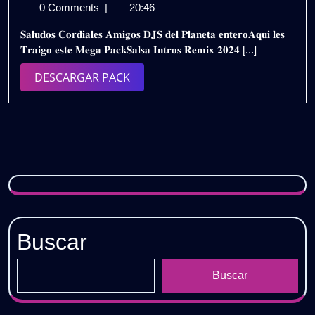
de
𝗜𝗡𝗧𝗥𝗢𝗦
0 Comments
|
20:46
julio
𝗥𝗘𝗠𝗜𝗫
𝐒𝐚𝐥𝐮𝐝𝐨𝐬 𝐂𝐨𝐫𝐝𝐢𝐚𝐥𝐞𝐬 𝐀𝐦𝐢𝐠𝐨𝐬 𝐃𝐉𝐒 𝐝𝐞𝐥 𝐏𝐥𝐚𝐧𝐞𝐭𝐚 𝐞𝐧𝐭𝐞𝐫𝐨𝐀𝐪𝐮𝐢 𝐥𝐞𝐬
de
𝟮𝟬𝟮𝟰
𝐓𝐫𝐚𝐢𝐠𝐨 𝐞𝐬𝐭𝐞 𝐌𝐞𝐠𝐚 𝐏𝐚𝐜𝐤𝐒𝐚𝐥𝐬𝐚 𝐈𝐧𝐭𝐫𝐨𝐬 𝐑𝐞𝐦𝐢𝐱 𝟐𝟎𝟐𝟒 [...]
2024
–
𝗣𝗔𝗖𝗞
DESCARGAR
DESCARGAR PACK
𝗩𝗢𝗟.𝟳
PACK
|
𝗚𝗥𝗔𝗧𝗜𝗦
Buscar
Buscar