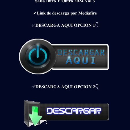
𝐒𝐚𝐥𝐬𝐚 𝐈𝐧𝐭𝐫𝐨 𝐘 𝐎𝐮𝐭𝐫𝐨 𝟐𝟎𝟐𝟒 𝐕𝐨𝐥.𝟑
✔𝐋𝐢𝐧𝐤 𝐝𝐞 𝐝𝐞𝐬𝐜𝐚𝐫𝐠𝐚 𝐩𝐨𝐫 𝐌𝐞𝐝𝐢𝐚𝐟𝐢𝐫𝐞
✅𝐃𝐄𝐒𝐂𝐀𝐑𝐆𝐀 𝐀𝐐𝐔𝐈 𝐎𝐏𝐂𝐈𝐎𝐍 𝟏👇
✅𝐃𝐄𝐒𝐂𝐀𝐑𝐆𝐀 𝐀𝐐𝐔𝐈 𝐎𝐏𝐂𝐈𝐎𝐍 𝟐👇