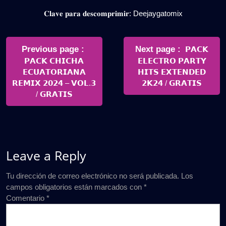
𝐂𝐥𝐚𝐯𝐞 𝐩𝐚𝐫𝐚 𝐝𝐞𝐬𝐜𝐨𝐦𝐩𝐫𝐢𝐦𝐢𝐫: Deejaygatomix
Navegación
de
Older
Newer
Previous page
Next page
𝗣𝗔𝗖𝗞
Posts
Posts
𝗣𝗔𝗖𝗞 𝗖𝗛𝗜𝗖𝗛𝗔
𝗘𝗟𝗘𝗖𝗧𝗥𝗢 𝗣𝗔𝗥𝗧𝗬
entradas
𝗘𝗖𝗨𝗔𝗧𝗢𝗥𝗜𝗔𝗡𝗔
𝗛𝗜𝗧𝗦 𝗘𝗫𝗧𝗘𝗡𝗗𝗘𝗗
𝗥𝗘𝗠𝗜𝗫 𝟮𝟬𝟮𝟰 – 𝗩𝗢𝗟.𝟯
𝟮𝗞𝟮𝟰 / 𝗚𝗥𝗔𝗧𝗜𝗦
/ 𝗚𝗥𝗔𝗧𝗜𝗦
Leave a Reply
Tu dirección de correo electrónico no será publicada.
Los
campos obligatorios están marcados con
*
Comentario
*