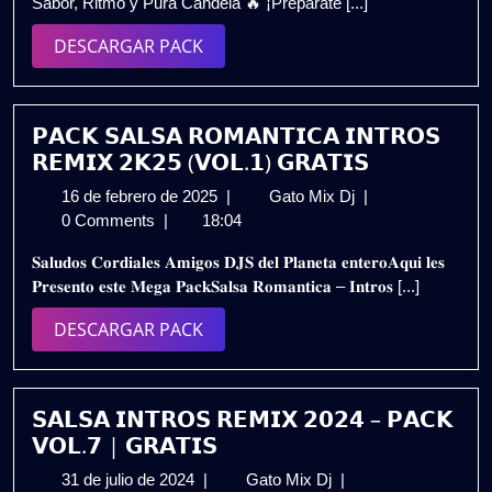
Sabor, Ritmo y Pura Candela 🔥 ¡Prepárate [...]
2025
(2025
PACK)
DESCARGAR
DESCARGAR PACK
Sabor,
PACK
Ritmo
y
Pura
𝗣𝗔𝗖𝗞 𝗦𝗔𝗟𝗦𝗔 𝗥𝗢𝗠𝗔𝗡𝗧𝗜𝗖𝗔 𝗜𝗡𝗧𝗥𝗢𝗦
Candela
𝗥𝗘𝗠𝗜𝗫 𝟮𝗞𝟮𝟱 (𝗩𝗢𝗟.𝟭) 𝗚𝗥𝗔𝗧𝗜𝗦
🔥
16
𝗣𝗔𝗖𝗞
16 de febrero de 2025
|
Gato Mix Dj
|
Gratis
de
𝗦𝗔𝗟𝗦𝗔
0 Comments
|
18:04
febrero
𝗥𝗢𝗠𝗔𝗡𝗧𝗜𝗖𝗔
𝐒𝐚𝐥𝐮𝐝𝐨𝐬 𝐂𝐨𝐫𝐝𝐢𝐚𝐥𝐞𝐬 𝐀𝐦𝐢𝐠𝐨𝐬 𝐃𝐉𝐒 𝐝𝐞𝐥 𝐏𝐥𝐚𝐧𝐞𝐭𝐚 𝐞𝐧𝐭𝐞𝐫𝐨𝐀𝐪𝐮𝐢 𝐥𝐞𝐬
de
𝗜𝗡𝗧𝗥𝗢𝗦
𝐏𝐫𝐞𝐬𝐞𝐧𝐭𝐨 𝐞𝐬𝐭𝐞 𝐌𝐞𝐠𝐚 𝐏𝐚𝐜𝐤𝐒𝐚𝐥𝐬𝐚 𝐑𝐨𝐦𝐚𝐧𝐭𝐢𝐜𝐚 – 𝐈𝐧𝐭𝐫𝐨𝐬 [...]
2025
𝗥𝗘𝗠𝗜𝗫
𝟮𝗞𝟮𝟱
DESCARGAR
DESCARGAR PACK
(𝗩𝗢𝗟.𝟭)
PACK
𝗚𝗥𝗔𝗧𝗜𝗦
𝗦𝗔𝗟𝗦𝗔 𝗜𝗡𝗧𝗥𝗢𝗦 𝗥𝗘𝗠𝗜𝗫 𝟮𝟬𝟮𝟰 – 𝗣𝗔𝗖𝗞
𝗩𝗢𝗟.𝟳 | 𝗚𝗥𝗔𝗧𝗜𝗦
31
𝗦𝗔𝗟𝗦𝗔
31 de julio de 2024
|
Gato Mix Dj
|