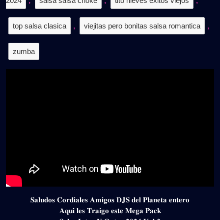
2024
,
salsa salsa choke
,
tito nieves exitos viejos
,
top salsa clasica
,
viejitas pero bonitas salsa romantica
,
zumba
𝐒𝐚𝐥𝐮𝐝𝐨𝐬 𝐂𝐨𝐫𝐝𝐢𝐚𝐥𝐞𝐬 𝐀𝐦𝐢𝐠𝐨𝐬 𝐃𝐉𝐒 𝐝𝐞𝐥 𝐏𝐥𝐚𝐧𝐞𝐭𝐚 𝐞𝐧𝐭𝐞𝐫𝐨
𝐀𝐪𝐮𝐢 𝐥𝐞𝐬 𝐓𝐫𝐚𝐢𝐠𝐨 𝐞𝐬𝐭𝐞 𝐌𝐞𝐠𝐚 𝐏𝐚𝐜𝐤