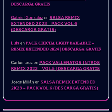
𝐃𝐄𝐒𝐂𝐀𝐑𝐆𝐀 𝐆𝐑𝐀𝐓𝐈𝐒
Gabriel Gonzalez
en
𝗦𝗔𝗟𝗦𝗔 𝗥𝗘𝗠𝗜𝗫
𝗘𝗫𝗧𝗘𝗡𝗗𝗘𝗗 𝟮𝗞𝟮𝟯 – 𝗣𝗔𝗖𝗞 𝗩𝗢𝗟.𝟲
(𝗗𝗘𝗦𝗖𝗔𝗥𝗚𝗔 𝗚𝗥𝗔𝗧𝗜𝗦)
Luis
en
𝐏𝐀𝐂𝐊 𝐂𝐇𝐈𝐂𝐇𝐀 𝐋𝐈𝐆𝐇𝐓 𝐁𝐀𝐈𝐋𝐀𝐁𝐋𝐄 –
𝐑𝐄𝐌𝐈𝐗 𝐄𝐗𝐓𝐄𝐍𝐃𝐄𝐃 𝟐𝐊𝟐𝟒 | 𝐃𝐄𝐒𝐂𝐀𝐑𝐆𝐀 𝐆𝐑𝐀𝐓𝐈𝐒
Carlos cruz
en
𝗣𝗔𝗖𝗞 𝗩𝗔𝗟𝗟𝗘𝗡𝗔𝗧𝗢𝗦 𝗜𝗡𝗧𝗥𝗢𝗦
𝗥𝗘𝗠𝗜𝗫 𝟮𝟬𝟮𝟯 – 𝗩𝗢𝗟.𝟱 | 𝗗𝗘𝗦𝗖𝗔𝗥𝗚𝗔 𝗚𝗥𝗔𝗧𝗜𝗦
Jorge Millán
en
𝗦𝗔𝗟𝗦𝗔 𝗥𝗘𝗠𝗜𝗫 𝗘𝗫𝗧𝗘𝗡𝗗𝗘𝗗
𝟮𝗞𝟮𝟯 – 𝗣𝗔𝗖𝗞 𝗩𝗢𝗟.𝟲 (𝗗𝗘𝗦𝗖𝗔𝗥𝗚𝗔 𝗚𝗥𝗔𝗧𝗜𝗦)