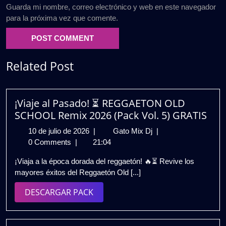
Guarda mi nombre, correo electrónico y web en este navegador
para la próxima vez que comente.
Related Post
¡Viaje al Pasado! ⏳ REGGAETON OLD
SCHOOL Remix 2026 (Pack Vol. 5) GRATIS
10
¡Viaje
10 de julio de 2026
|
Gato Mix Dj
|
de
al
0 Comments
|
21:04
julio
Pasado!
¡Viaja a la época dorada del reggaetón! 🔥⏳ Revive los
de
⏳
mayores éxitos del Reggaetón Old [...]
2026
REGGAETON
OLD
DESCARGAR
DESCARGAR PACK
SCHOOL
PACK
Remix
2026