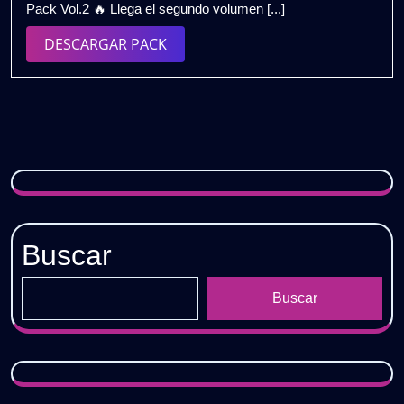
Pack Vol.2 🔥 Llega el segundo volumen [...]
2026
🔥
Remix
DESCARGAR
DESCARGAR PACK
Extended
PACK
Pack
Vol.2
|
Perreo
Clásico
para
DJs
|
Gratis
Buscar
Buscar