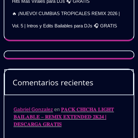
Hits Más Virales para DJs 🎧 GRATIS
🔥 ¡NUEVO! CUMBIAS TROPICALES REMIX 2026 |
Vol. 5 | Intros y Edits Bailables para DJs 🎧 GRATIS
Comentarios recientes
Gabriel Gonzalez
en
𝐏𝐀𝐂𝐊 𝐂𝐇𝐈𝐂𝐇𝐀 𝐋𝐈𝐆𝐇𝐓
𝐁𝐀𝐈𝐋𝐀𝐁𝐋𝐄 – 𝐑𝐄𝐌𝐈𝐗 𝐄𝐗𝐓𝐄𝐍𝐃𝐄𝐃 𝟐𝐊𝟐𝟒 |
𝐃𝐄𝐒𝐂𝐀𝐑𝐆𝐀 𝐆𝐑𝐀𝐓𝐈𝐒