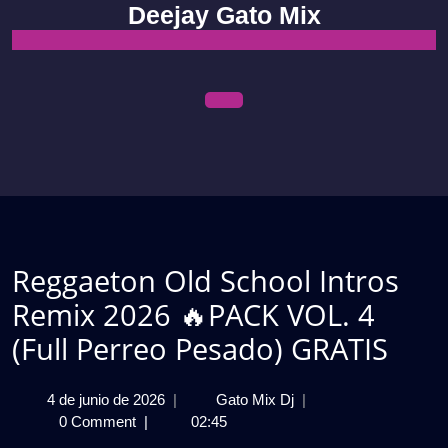
Skip
Deejay Gato Mix
to
content
Open
Menu
Reggaeton Old School Intros
Remix 2026 🔥PACK VOL. 4
(Full Perreo Pesado) GRATIS
4
Reggaeton
4 de junio de 2026
|
Gato Mix Dj
|
de
Old
0 Comment
|
02:45
junio
School