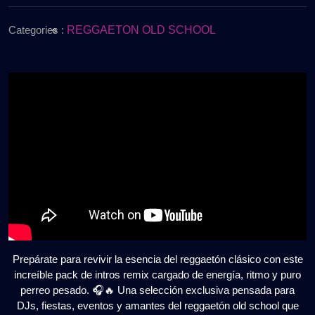
de
Intros
2026
Remix
Categories :
REGGAETON OLD SCHOOL
2026
🔥
PACK
VOL.
4
(Full
Perreo
Pesado)
GRATIS
Prepárate para revivir la esencia del reggaetón clásico con este
increíble pack de intros remix cargado de energía, ritmo y puro
perreo pesado. 🎧🔥 Una selección exclusiva pensada para
DJs, fiestas, eventos y amantes del reggaetón old school que