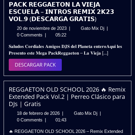
(Pack
𝗣𝗔𝗖𝗞 𝗥𝗘𝗚𝗚𝗔𝗘𝗧𝗢𝗡 𝗟𝗔 𝗩𝗜𝗘𝗝𝗔
Vol.
𝗘𝗦𝗖𝗨𝗘𝗟𝗔 – 𝗜𝗡𝗧𝗥𝗢𝗦 𝗥𝗘𝗠𝗜𝗫 𝟮𝗞𝟮𝟯
5)
𝗩𝗢𝗟.𝟵 (𝗗𝗘𝗦𝗖𝗔𝗥𝗚𝗔 𝗚𝗥𝗔𝗧𝗜𝗦)
GRATIS
20
𝗣𝗔𝗖𝗞
20 de noviembre de 2023
|
Gato Mix Dj
|
de
𝗥𝗘𝗚𝗚𝗔𝗘𝗧𝗢
0 Comments
|
05:22
noviembre
𝗟𝗔
𝐒𝐚𝐥𝐮𝐝𝐨𝐬 𝐂𝐨𝐫𝐝𝐢𝐚𝐥𝐞𝐬 𝐀𝐦𝐢𝐠𝐨𝐬 𝐃𝐉𝐒 𝐝𝐞𝐥 𝐏𝐥𝐚𝐧𝐞𝐭𝐚 𝐞𝐧𝐭𝐞𝐫𝐨𝐀𝐪𝐮𝐢 𝐥𝐞𝐬
de
𝗩𝗜𝗘𝗝𝗔
𝐏𝐫𝐞𝐬𝐞𝐧𝐭𝐨 𝐞𝐬𝐭𝐞 𝐌𝐞𝐠𝐚 𝐏𝐚𝐜𝐤𝐑𝐞𝐠𝐠𝐚𝐞𝐭𝐨𝐧 – 𝐋𝐚 𝐕𝐢𝐞𝐣𝐚 [...]
2023
𝗘𝗦𝗖𝗨𝗘𝗟𝗔
–
DESCARGAR
DESCARGAR PACK
𝗜𝗡𝗧𝗥𝗢𝗦
PACK
𝗥𝗘𝗠𝗜𝗫
𝟮𝗞𝟮𝟯
𝗩𝗢𝗟.𝟵
REGGAETON OLD SCHOOL 2026 🔥 Remix
(𝗗𝗘𝗦𝗖𝗔𝗥𝗚𝗔
Extended Pack Vol.2 | Perreo Clásico para
𝗚𝗥𝗔𝗧𝗜𝗦)
DJs | Gratis
18
REGGAETON
18 de febrero de 2026
|
Gato Mix Dj
|
de
OLD
0 Comments
|
01:43
febrero
SCHOOL
🔥 REGGAETON OLD SCHOOL 2026 – Remix Extended
de
2026