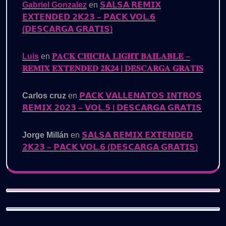
Gabriel Gonzalez
en
𝗦𝗔𝗟𝗦𝗔 𝗥𝗘𝗠𝗜𝗫
𝗘𝗫𝗧𝗘𝗡𝗗𝗘𝗗 𝟮𝗞𝟮𝟯 – 𝗣𝗔𝗖𝗞 𝗩𝗢𝗟.𝟲
(𝗗𝗘𝗦𝗖𝗔𝗥𝗚𝗔 𝗚𝗥𝗔𝗧𝗜𝗦)
Luis
en
𝐏𝐀𝐂𝐊 𝐂𝐇𝐈𝐂𝐇𝐀 𝐋𝐈𝐆𝐇𝐓 𝐁𝐀𝐈𝐋𝐀𝐁𝐋𝐄 –
𝐑𝐄𝐌𝐈𝐗 𝐄𝐗𝐓𝐄𝐍𝐃𝐄𝐃 𝟐𝐊𝟐𝟒 | 𝐃𝐄𝐒𝐂𝐀𝐑𝐆𝐀 𝐆𝐑𝐀𝐓𝐈𝐒
Carlos cruz
en
𝗣𝗔𝗖𝗞 𝗩𝗔𝗟𝗟𝗘𝗡𝗔𝗧𝗢𝗦 𝗜𝗡𝗧𝗥𝗢𝗦
𝗥𝗘𝗠𝗜𝗫 𝟮𝟬𝟮𝟯 – 𝗩𝗢𝗟.𝟱 | 𝗗𝗘𝗦𝗖𝗔𝗥𝗚𝗔 𝗚𝗥𝗔𝗧𝗜𝗦
Jorge Millán
en
𝗦𝗔𝗟𝗦𝗔 𝗥𝗘𝗠𝗜𝗫 𝗘𝗫𝗧𝗘𝗡𝗗𝗘𝗗
𝟮𝗞𝟮𝟯 – 𝗣𝗔𝗖𝗞 𝗩𝗢𝗟.𝟲 (𝗗𝗘𝗦𝗖𝗔𝗥𝗚𝗔 𝗚𝗥𝗔𝗧𝗜𝗦)