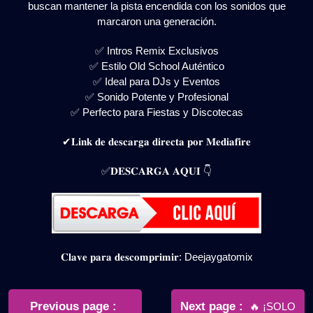
buscan mantener la pista encendida con los sonidos que
marcaron una generación.
✅ Intros Remix Exclusivos
✅ Estilo Old School Auténtico
✅ Ideal para DJs y Eventos
✅ Sonido Potente y Profesional
✅ Perfecto para Fiestas y Discotecas
✔𝐋𝐢𝐧𝐤 𝐝𝐞 𝐝𝐞𝐬𝐜𝐚𝐫𝐠𝐚 𝐝𝐢𝐫𝐞𝐜𝐭𝐚 𝐩𝐨𝐫 𝐌𝐞𝐝𝐢𝐚𝐟𝐢𝐫𝐞
✅𝐃𝐄𝐒𝐂𝐀𝐑𝐆𝐀 𝐀𝐐𝐔𝐈 👇
𝐂𝐥𝐚𝐯𝐞 𝐩𝐚𝐫𝐚 𝐝𝐞𝐬𝐜𝐨𝐦𝐩𝐫𝐢𝐦𝐢𝐫: Deejaygatomix
Navegación
de
Older
Newer
Previous page
Next page
🔥 ¡SOLO