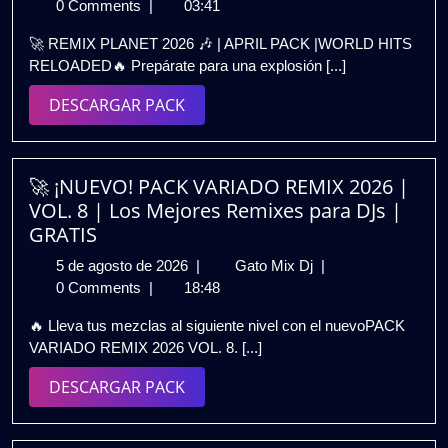
de
PLANET
0 Comments
|
03:41
abril
2026
🚀 REMIX PLANET 2026 🎶 | APRIL PACK |WORLD HITS
de
🎶
RELOADED🔥 Prepárate para una explosión [...]
2026
|
APRIL
DESCARGAR
DESCARGAR PACK
PACK
PACK
|
WORLD
HITS
🚀 ¡NUEVO! PACK VARIADO REMIX 2026 |
RELOADED
VOL. 8 | Los Mejores Remixes para DJs |
🚀
GRATIS
GRATIS
5
🚀
5 de agosto de 2026
|
Gato Mix Dj
|
de
¡NUEVO!
0 Comments
|
18:48
agosto
PACK
🔥 Lleva tus mezclas al siguiente nivel con el nuevoPACK
de
VARIADO
VARIADO REMIX 2026 VOL. 8. [...]
2026
REMIX
2026
DESCARGAR
DESCARGAR PACK
|
PACK
VOL.
8