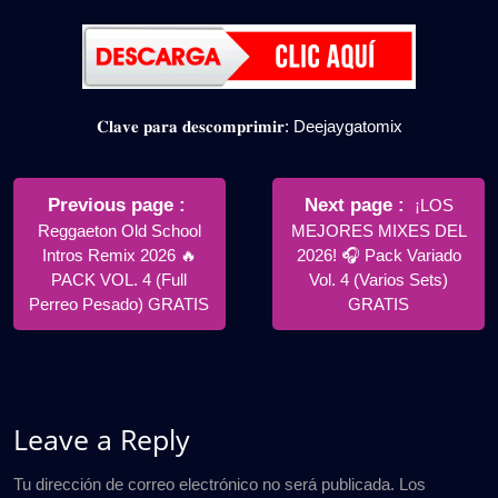
𝐂𝐥𝐚𝐯𝐞 𝐩𝐚𝐫𝐚 𝐝𝐞𝐬𝐜𝐨𝐦𝐩𝐫𝐢𝐦𝐢𝐫: Deejaygatomix
Navegación
de
Older
Newer
Previous page
Next page
¡LOS
Posts
Posts
Reggaeton Old School
MEJORES MIXES DEL
entradas
Intros Remix 2026 🔥
2026! 🎧 Pack Variado
PACK VOL. 4 (Full
Vol. 4 (Varios Sets)
Perreo Pesado) GRATIS
GRATIS
Leave a Reply
Tu dirección de correo electrónico no será publicada.
Los