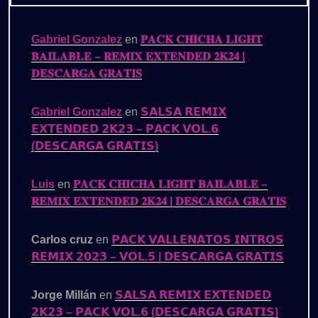
Gabriel Gonzalez
en
𝐏𝐀𝐂𝐊 𝐂𝐇𝐈𝐂𝐇𝐀 𝐋𝐈𝐆𝐇𝐓
𝐁𝐀𝐈𝐋𝐀𝐁𝐋𝐄 – 𝐑𝐄𝐌𝐈𝐗 𝐄𝐗𝐓𝐄𝐍𝐃𝐄𝐃 𝟐𝐊𝟐𝟒 |
𝐃𝐄𝐒𝐂𝐀𝐑𝐆𝐀 𝐆𝐑𝐀𝐓𝐈𝐒
Gabriel Gonzalez
en
𝗦𝗔𝗟𝗦𝗔 𝗥𝗘𝗠𝗜𝗫
𝗘𝗫𝗧𝗘𝗡𝗗𝗘𝗗 𝟮𝗞𝟮𝟯 – 𝗣𝗔𝗖𝗞 𝗩𝗢𝗟.𝟲
(𝗗𝗘𝗦𝗖𝗔𝗥𝗚𝗔 𝗚𝗥𝗔𝗧𝗜𝗦)
Luis
en
𝐏𝐀𝐂𝐊 𝐂𝐇𝐈𝐂𝐇𝐀 𝐋𝐈𝐆𝐇𝐓 𝐁𝐀𝐈𝐋𝐀𝐁𝐋𝐄 –
𝐑𝐄𝐌𝐈𝐗 𝐄𝐗𝐓𝐄𝐍𝐃𝐄𝐃 𝟐𝐊𝟐𝟒 | 𝐃𝐄𝐒𝐂𝐀𝐑𝐆𝐀 𝐆𝐑𝐀𝐓𝐈𝐒
Carlos cruz
en
𝗣𝗔𝗖𝗞 𝗩𝗔𝗟𝗟𝗘𝗡𝗔𝗧𝗢𝗦 𝗜𝗡𝗧𝗥𝗢𝗦
𝗥𝗘𝗠𝗜𝗫 𝟮𝟬𝟮𝟯 – 𝗩𝗢𝗟.𝟱 | 𝗗𝗘𝗦𝗖𝗔𝗥𝗚𝗔 𝗚𝗥𝗔𝗧𝗜𝗦
Jorge Millán
en
𝗦𝗔𝗟𝗦𝗔 𝗥𝗘𝗠𝗜𝗫 𝗘𝗫𝗧𝗘𝗡𝗗𝗘𝗗
𝟮𝗞𝟮𝟯 – 𝗣𝗔𝗖𝗞 𝗩𝗢𝗟.𝟲 (𝗗𝗘𝗦𝗖𝗔𝗥𝗚𝗔 𝗚𝗥𝗔𝗧𝗜𝗦)