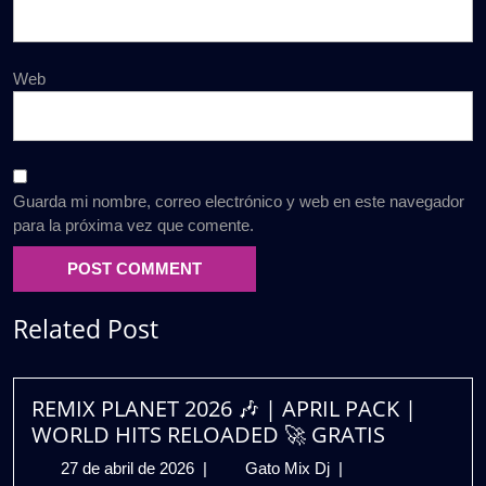
Web
Guarda mi nombre, correo electrónico y web en este navegador
para la próxima vez que comente.
Related Post
REMIX PLANET 2026 🎶 | APRIL PACK |
WORLD HITS RELOADED 🚀 GRATIS
27
REMIX
27 de abril de 2026
|
Gato Mix Dj
|