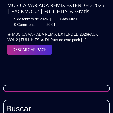
|
MUSICA VARIADA REMIX EXTENDED 2026
Los
| PACK VOL.2 | FULL HITS 🎶 Gratis
Mejores
5
MUSICA
5 de febrero de 2026
|
Gato Mix Dj
|
Remixes
de
VARIADA
0 Comments
|
20:01
para
febrero
REMIX
DJs
🔥 MUSICA VARIADA REMIX EXTENDED 2026PACK
de
EXTENDED
|
VOL.2 | FULL HITS 🔥 Disfruta de este pack [...]
2026
2026
GRATIS
|
DESCARGAR
DESCARGAR PACK
PACK
PACK
VOL.2
|
FULL
HITS
🎶
Gratis
Buscar