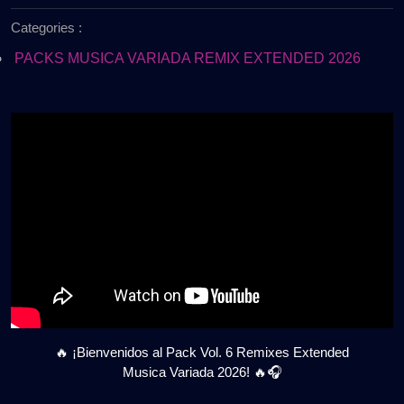
de
Pack
Categories :
2026
Vol.
6
PACKS MUSICA VARIADA REMIX EXTENDED 2026
Remixes
Extended
2026
(Música
Variada)
[GRATIS]
🔥 ¡Bienvenidos al Pack Vol. 6 Remixes Extended
Musica Variada 2026! 🔥🎧