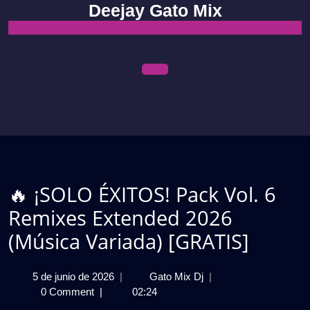
Skip
Deejay Gato Mix
to
content
Open
Menu
🔥 ¡SOLO ÉXITOS! Pack Vol. 6
Remixes Extended 2026
(Música Variada) [GRATIS]
5
🔥
5 de junio de 2026
|
Gato Mix Dj
|
de
¡SOLO
0 Comment
|
02:24
junio
ÉXITOS!