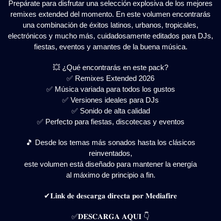
Prepárate para disfrutar una selección explosiva de los mejores
remixes extended del momento. En este volumen encontrarás
una combinación de éxitos latinos, urbanos, tropicales,
electrónicos y mucho más, cuidadosamente editados para DJs,
fiestas, eventos y amantes de la buena música.
💥 ¿Qué encontrarás en este pack?
✅ Remixes Extended 2026
✅ Música variada para todos los gustos
✅ Versiones ideales para DJs
✅ Sonido de alta calidad
✅ Perfecto para fiestas, discotecas y eventos
🎵 Desde los temas más sonados hasta los clásicos
reinventados,
este volumen está diseñado para mantener la energía
al máximo de principio a fin.
✔𝐋𝐢𝐧𝐤 𝐝𝐞 𝐝𝐞𝐬𝐜𝐚𝐫𝐠𝐚 𝐝𝐢𝐫𝐞𝐜𝐭𝐚 𝐩𝐨𝐫 𝐌𝐞𝐝𝐢𝐚𝐟𝐢𝐫𝐞
✅𝐃𝐄𝐒𝐂𝐀𝐑𝐆𝐀 𝐀𝐐𝐔𝐈 👇