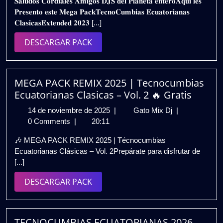
𝐒𝐚𝐥𝐮𝐝𝐨𝐬 𝐂𝐨𝐫𝐝𝐢𝐚𝐥𝐞𝐬 𝐀𝐦𝐢𝐠𝐨𝐬 𝐃𝐉𝐒 𝐝𝐞𝐥 𝐏𝐥𝐚𝐧𝐞𝐭𝐚 𝐞𝐧𝐭𝐞𝐫𝐨𝐀𝐪𝐮𝐢 𝐥𝐞𝐬
de
𝐂𝐋𝐀𝐒𝐈𝐂𝐀𝐒
𝐏𝐫𝐞𝐬𝐞𝐧𝐭𝐨 𝐞𝐬𝐭𝐞 𝐌𝐞𝐠𝐚 𝐏𝐚𝐜𝐤𝐓𝐞𝐜𝐧𝐨𝐂𝐮𝐦𝐛𝐢𝐚𝐬 𝐄𝐜𝐮𝐚𝐭𝐨𝐫𝐢𝐚𝐧𝐚𝐬
2024
𝐄𝐗𝐓𝐄𝐍𝐃𝐄𝐃
𝐂𝐥𝐚𝐬𝐢𝐜𝐚𝐬𝐄𝐱𝐭𝐞𝐧𝐝𝐞𝐝 𝟐𝟎𝟐𝟑 [...]
𝟐𝟎𝟐𝟑
–
DESCARGAR
DESCARGAR PACK
𝐕𝐎𝐋.𝟏
PACK
/
𝐃𝐄𝐒𝐂𝐀𝐑𝐆𝐀
𝐆𝐑𝐀𝐓𝐈𝐒
MEGA PACK REMIX 2025 | Tecnocumbias
Ecuatorianas Clasicas – Vol. 2 🔥 Gratis
14
MEGA
14 de noviembre de 2025
|
Gato Mix Dj
|
de
PACK
0 Comments
|
20:11
noviembre
REMIX
🎶 MEGA PACK REMIX 2025 | Técnocumbias
de
2025
Ecuatorianas Clásicas – Vol. 2Prepárate para disfrutar de
2025
|
[...]
Tecnocumbias
Ecuatorianas
DESCARGAR
DESCARGAR PACK
Clasicas
PACK
–
Vol.
2
TECNOCUMBIAS ECUATORIANAS 2026