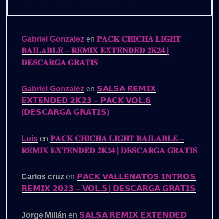
Gabriel Gonzalez
en
𝐏𝐀𝐂𝐊 𝐂𝐇𝐈𝐂𝐇𝐀 𝐋𝐈𝐆𝐇𝐓
𝐁𝐀𝐈𝐋𝐀𝐁𝐋𝐄 – 𝐑𝐄𝐌𝐈𝐗 𝐄𝐗𝐓𝐄𝐍𝐃𝐄𝐃 𝟐𝐊𝟐𝟒 |
𝐃𝐄𝐒𝐂𝐀𝐑𝐆𝐀 𝐆𝐑𝐀𝐓𝐈𝐒
Gabriel Gonzalez
en
𝗦𝗔𝗟𝗦𝗔 𝗥𝗘𝗠𝗜𝗫
𝗘𝗫𝗧𝗘𝗡𝗗𝗘𝗗 𝟮𝗞𝟮𝟯 – 𝗣𝗔𝗖𝗞 𝗩𝗢𝗟.𝟲
(𝗗𝗘𝗦𝗖𝗔𝗥𝗚𝗔 𝗚𝗥𝗔𝗧𝗜𝗦)
Luis
en
𝐏𝐀𝐂𝐊 𝐂𝐇𝐈𝐂𝐇𝐀 𝐋𝐈𝐆𝐇𝐓 𝐁𝐀𝐈𝐋𝐀𝐁𝐋𝐄 –
𝐑𝐄𝐌𝐈𝐗 𝐄𝐗𝐓𝐄𝐍𝐃𝐄𝐃 𝟐𝐊𝟐𝟒 | 𝐃𝐄𝐒𝐂𝐀𝐑𝐆𝐀 𝐆𝐑𝐀𝐓𝐈𝐒
Carlos cruz
en
𝗣𝗔𝗖𝗞 𝗩𝗔𝗟𝗟𝗘𝗡𝗔𝗧𝗢𝗦 𝗜𝗡𝗧𝗥𝗢𝗦
𝗥𝗘𝗠𝗜𝗫 𝟮𝟬𝟮𝟯 – 𝗩𝗢𝗟.𝟱 | 𝗗𝗘𝗦𝗖𝗔𝗥𝗚𝗔 𝗚𝗥𝗔𝗧𝗜𝗦
Jorge Millán
en
𝗦𝗔𝗟𝗦𝗔 𝗥𝗘𝗠𝗜𝗫 𝗘𝗫𝗧𝗘𝗡𝗗𝗘𝗗