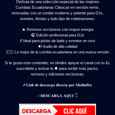
Disfruta de una selección especial de las mejores
Cumbias Ecuatorianas Clásicas en versión remix,
renovadas con un sonido moderno y potente para DJs,
eventos, fiestas y todo tipo de celebraciones.
🔥 Remixes exclusivos con mayor energía
🎧 Edición profesional para DJs
💃 Ideal para pistas de baile y eventos en vivo
🔊 Audio de alta calidad
🇪🇨 Lo mejor de la cumbia ecuatoriana en una nueva versión
Si te gusta este contenido, no olvides apoyar el canal con tu 👍,
suscribirte y activar la 🔔 para recibir más packs,
remixes y ediciones exclusivas.
✔𝐋𝐢𝐧𝐤 𝐝𝐞 𝐝𝐞𝐬𝐜𝐚𝐫𝐠𝐚 𝐝𝐢𝐫𝐞𝐜𝐭𝐚 𝐩𝐨𝐫 𝐌𝐞𝐝𝐢𝐚𝐟𝐢𝐫𝐞
✅𝐃𝐄𝐒𝐂𝐀𝐑𝐆𝐀 𝐀𝐐𝐔𝐈 👇