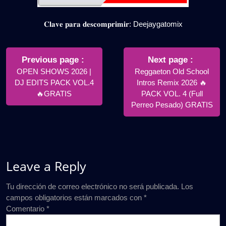
𝐂𝐥𝐚𝐯𝐞 𝐩𝐚𝐫𝐚 𝐝𝐞𝐬𝐜𝐨𝐦𝐩𝐫𝐢𝐦𝐢𝐫: Deejaygatomix
Navegación
de
Older
Newer
Previous page
Next page
Posts
Posts
OPEN SHOWS 2026 |
Reggaeton Old School
entradas
DJ EDITS PACK VOL.4
Intros Remix 2026 🔥
🔥GRATIS
PACK VOL. 4 (Full
Perreo Pesado) GRATIS
Leave a Reply
Tu dirección de correo electrónico no será publicada.
Los
campos obligatorios están marcados con
*
Comentario
*