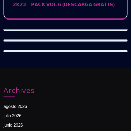
𝟮𝗞𝟮𝟯 – 𝗣𝗔𝗖𝗞 𝗩𝗢𝗟.𝟲 (𝗗𝗘𝗦𝗖𝗔𝗥𝗚𝗔 𝗚𝗥𝗔𝗧𝗜𝗦)
Archives
agosto 2026
julio 2026
junio 2026