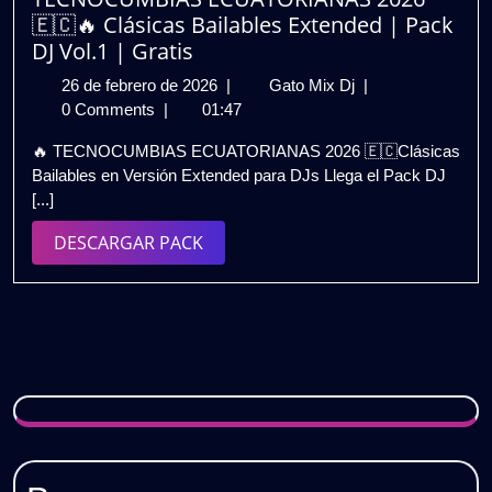
🔥
🇪🇨🔥 Clásicas Bailables Extended | Pack
Gratis
DJ Vol.1 | Gratis
26
TECNOCUMBIAS
26 de febrero de 2026
|
Gato Mix Dj
|
de
ECUATORIANAS
0 Comments
|
01:47
febrero
2026
🔥 TECNOCUMBIAS ECUATORIANAS 2026 🇪🇨Clásicas
de
🇪🇨
Bailables en Versión Extended para DJs Llega el Pack DJ
2026
🔥
[...]
Clásicas
Bailables
DESCARGAR
DESCARGAR PACK
Extended
PACK
|
Pack
DJ
Vol.1
|
Gratis