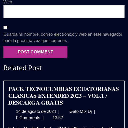
Web
Guarda mi nombre, correo electrónico y web en este navegador
para la próxima vez que comente.
Related Post
𝐏𝐀𝐂𝐊 𝐓𝐄𝐂𝐍𝐎𝐂𝐔𝐌𝐁𝐈𝐀𝐒 𝐄𝐂𝐔𝐀𝐓𝐎𝐑𝐈𝐀𝐍𝐀𝐒
𝐂𝐋𝐀𝐒𝐈𝐂𝐀𝐒 𝐄𝐗𝐓𝐄𝐍𝐃𝐄𝐃 𝟐𝟎𝟐𝟑 – 𝐕𝐎𝐋.𝟏 /
𝐃𝐄𝐒𝐂𝐀𝐑𝐆𝐀 𝐆𝐑𝐀𝐓𝐈𝐒
14
𝐏𝐀𝐂𝐊
14 de agosto de 2024
|
Gato Mix Dj
|
de
𝐓𝐄𝐂𝐍𝐎𝐂𝐔𝐌𝐁𝐈𝐀
0 Comments
|
13:52
agosto
𝐄𝐂𝐔𝐀𝐓𝐎𝐑𝐈𝐀𝐍𝐀𝐒