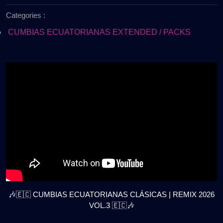
de
|
Categories :
2026
REMIX
2026
CUMBIAS ECUATORIANAS EXTENDED / PACKS
VOL.3
🇪🇨
🎧
GRATIS
🎶🇪🇨 CUMBIAS ECUATORIANAS CLÁSICAS | REMIX 2026
VOL.3 🇪🇨🎶