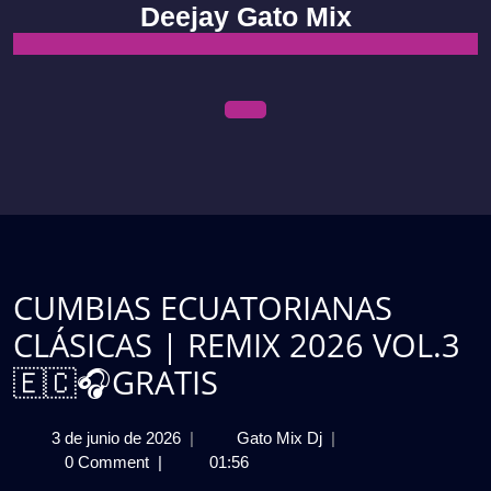
Skip
Deejay Gato Mix
to
content
Open
Menu
CUMBIAS ECUATORIANAS
CLÁSICAS | REMIX 2026 VOL.3
🇪🇨🎧GRATIS
3
CUMBIAS
3 de junio de 2026
|
Gato Mix Dj
|
de
ECUATORIANAS
0 Comment
|
01:56
junio
CLÁSICAS