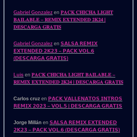
Gabriel Gonzalez
en
𝐏𝐀𝐂𝐊 𝐂𝐇𝐈𝐂𝐇𝐀 𝐋𝐈𝐆𝐇𝐓
𝐁𝐀𝐈𝐋𝐀𝐁𝐋𝐄 – 𝐑𝐄𝐌𝐈𝐗 𝐄𝐗𝐓𝐄𝐍𝐃𝐄𝐃 𝟐𝐊𝟐𝟒 |
𝐃𝐄𝐒𝐂𝐀𝐑𝐆𝐀 𝐆𝐑𝐀𝐓𝐈𝐒
Gabriel Gonzalez
en
𝗦𝗔𝗟𝗦𝗔 𝗥𝗘𝗠𝗜𝗫
𝗘𝗫𝗧𝗘𝗡𝗗𝗘𝗗 𝟮𝗞𝟮𝟯 – 𝗣𝗔𝗖𝗞 𝗩𝗢𝗟.𝟲
(𝗗𝗘𝗦𝗖𝗔𝗥𝗚𝗔 𝗚𝗥𝗔𝗧𝗜𝗦)
Luis
en
𝐏𝐀𝐂𝐊 𝐂𝐇𝐈𝐂𝐇𝐀 𝐋𝐈𝐆𝐇𝐓 𝐁𝐀𝐈𝐋𝐀𝐁𝐋𝐄 –
𝐑𝐄𝐌𝐈𝐗 𝐄𝐗𝐓𝐄𝐍𝐃𝐄𝐃 𝟐𝐊𝟐𝟒 | 𝐃𝐄𝐒𝐂𝐀𝐑𝐆𝐀 𝐆𝐑𝐀𝐓𝐈𝐒
Carlos cruz
en
𝗣𝗔𝗖𝗞 𝗩𝗔𝗟𝗟𝗘𝗡𝗔𝗧𝗢𝗦 𝗜𝗡𝗧𝗥𝗢𝗦
𝗥𝗘𝗠𝗜𝗫 𝟮𝟬𝟮𝟯 – 𝗩𝗢𝗟.𝟱 | 𝗗𝗘𝗦𝗖𝗔𝗥𝗚𝗔 𝗚𝗥𝗔𝗧𝗜𝗦
Jorge Millán
en
𝗦𝗔𝗟𝗦𝗔 𝗥𝗘𝗠𝗜𝗫 𝗘𝗫𝗧𝗘𝗡𝗗𝗘𝗗
𝟮𝗞𝟮𝟯 – 𝗣𝗔𝗖𝗞 𝗩𝗢𝗟.𝟲 (𝗗𝗘𝗦𝗖𝗔𝗥𝗚𝗔 𝗚𝗥𝗔𝗧𝗜𝗦)