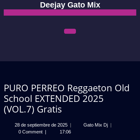
Skip
Deejay Gato Mix
to
content
Open
Menu
PURO PERREO Reggaeton Old
School EXTENDED 2025
(VOL.7) Gratis
28
PURO
28 de septiembre de 2025
|
Gato Mix Dj
|
de
PERREO
0 Comment
|
17:06
septiembre
Reggaeton