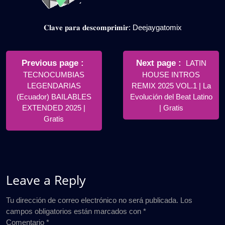
𝐂𝐥𝐚𝐯𝐞 𝐩𝐚𝐫𝐚 𝐝𝐞𝐬𝐜𝐨𝐦𝐩𝐫𝐢𝐦𝐢𝐫: Deejaygatomix
Navegación
de
Older
Newer
Previous page
Next page
LATIN
Posts
Posts
TECNOCUMBIAS
HOUSE INTROS
entradas
LEGENDARIAS
REMIX 2025 VOL.1 | La
(Ecuador) BAILABLES
Evolución del Beat Latino
EXTENDED 2025 |
| Gratis
Gratis
Leave a Reply
Tu dirección de correo electrónico no será publicada.
Los
campos obligatorios están marcados con
*
Comentario
*