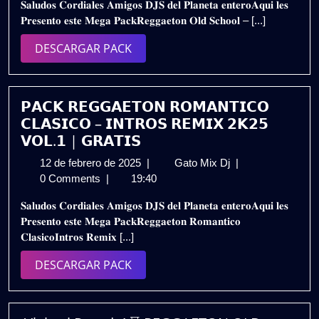
𝐒𝐚𝐥𝐮𝐝𝐨𝐬 𝐂𝐨𝐫𝐝𝐢𝐚𝐥𝐞𝐬 𝐀𝐦𝐢𝐠𝐨𝐬 𝐃𝐉𝐒 𝐝𝐞𝐥 𝐏𝐥𝐚𝐧𝐞𝐭𝐚 𝐞𝐧𝐭𝐞𝐫𝐨𝐀𝐪𝐮𝐢 𝐥𝐞𝐬
de
𝗦𝗖𝗛𝗢𝗢𝗟
𝐏𝐫𝐞𝐬𝐞𝐧𝐭𝐨 𝐞𝐬𝐭𝐞 𝐌𝐞𝐠𝐚 𝐏𝐚𝐜𝐤𝐑𝐞𝐠𝐠𝐚𝐞𝐭𝐨𝐧 𝐎𝐥𝐝 𝐒𝐜𝐡𝐨𝐨𝐥 – [...]
2025
𝗘𝗫𝗧𝗘𝗡𝗗𝗘𝗗
𝟮𝗞𝟮𝟱
DESCARGAR
DESCARGAR PACK
–
PACK
𝗩𝗢𝗟.𝟯
|
𝗚𝗥𝗔𝗧𝗜𝗦
𝗣𝗔𝗖𝗞 𝗥𝗘𝗚𝗚𝗔𝗘𝗧𝗢𝗡 𝗥𝗢𝗠𝗔𝗡𝗧𝗜𝗖𝗢
𝗖𝗟𝗔𝗦𝗜𝗖𝗢 – 𝗜𝗡𝗧𝗥𝗢𝗦 𝗥𝗘𝗠𝗜𝗫 𝟮𝗞𝟮𝟱
𝗩𝗢𝗟.𝟭 | 𝗚𝗥𝗔𝗧𝗜𝗦
12
𝗣𝗔𝗖𝗞
12 de febrero de 2025
|
Gato Mix Dj
|
de
𝗥𝗘𝗚𝗚𝗔𝗘𝗧𝗢𝗡
0 Comments
|
19:40
febrero
𝗥𝗢𝗠𝗔𝗡𝗧𝗜𝗖𝗢
𝐒𝐚𝐥𝐮𝐝𝐨𝐬 𝐂𝐨𝐫𝐝𝐢𝐚𝐥𝐞𝐬 𝐀𝐦𝐢𝐠𝐨𝐬 𝐃𝐉𝐒 𝐝𝐞𝐥 𝐏𝐥𝐚𝐧𝐞𝐭𝐚 𝐞𝐧𝐭𝐞𝐫𝐨𝐀𝐪𝐮𝐢 𝐥𝐞𝐬
de
𝗖𝗟𝗔𝗦𝗜𝗖𝗢
𝐏𝐫𝐞𝐬𝐞𝐧𝐭𝐨 𝐞𝐬𝐭𝐞 𝐌𝐞𝐠𝐚 𝐏𝐚𝐜𝐤𝐑𝐞𝐠𝐠𝐚𝐞𝐭𝐨𝐧 𝐑𝐨𝐦𝐚𝐧𝐭𝐢𝐜𝐨
2025
–
𝐂𝐥𝐚𝐬𝐢𝐜𝐨𝐈𝐧𝐭𝐫𝐨𝐬 𝐑𝐞𝐦𝐢𝐱 [...]
𝗜𝗡𝗧𝗥𝗢𝗦
𝗥𝗘𝗠𝗜𝗫
DESCARGAR
DESCARGAR PACK
𝟮𝗞𝟮𝟱
PACK
𝗩𝗢𝗟.𝟭
|
𝗚𝗥𝗔𝗧𝗜𝗦