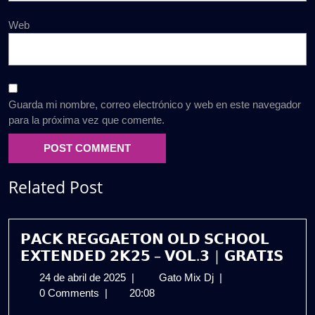
Web
Guarda mi nombre, correo electrónico y web en este navegador
para la próxima vez que comente.
Related Post
𝗣𝗔𝗖𝗞 𝗥𝗘𝗚𝗚𝗔𝗘𝗧𝗢𝗡 𝗢𝗟𝗗 𝗦𝗖𝗛𝗢𝗢𝗟
𝗘𝗫𝗧𝗘𝗡𝗗𝗘𝗗 𝟮𝗞𝟮𝟱 – 𝗩𝗢𝗟.𝟯 | 𝗚𝗥𝗔𝗧𝗜𝗦
24
𝗣𝗔𝗖𝗞
24 de abril de 2025
|
Gato Mix Dj
|
de
𝗥𝗘𝗚𝗚𝗔𝗘𝗧𝗢𝗡
0 Comments
|
20:08
abril
𝗢𝗟𝗗