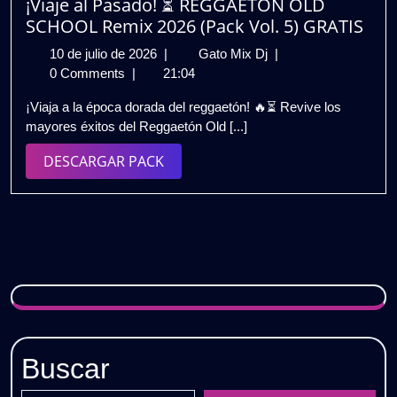
¡Viaje al Pasado! ⏳ REGGAETON OLD
SCHOOL Remix 2026 (Pack Vol. 5) GRATIS
10
¡Viaje
10 de julio de 2026
|
Gato Mix Dj
|
de
al
0 Comments
|
21:04
julio
Pasado!
¡Viaja a la época dorada del reggaetón! 🔥⏳ Revive los
de
⏳
mayores éxitos del Reggaetón Old [...]
2026
REGGAETON
OLD
DESCARGAR
DESCARGAR PACK
SCHOOL
PACK
Remix
2026
(Pack
Vol.
5)
GRATIS
Buscar