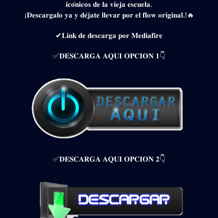
𝐢𝐜𝐨́𝐧𝐢𝐜𝐨𝐬 𝐝𝐞 𝐥𝐚 𝐯𝐢𝐞𝐣𝐚 𝐞𝐬𝐜𝐮𝐞𝐥𝐚.
¡𝐃𝐞𝐬𝐜𝐚𝐫𝐠𝐚𝐥𝐨 𝐲𝐚 𝐲 𝐝𝐞́𝐣𝐚𝐭𝐞 𝐥𝐥𝐞𝐯𝐚𝐫 𝐩𝐨𝐫 𝐞𝐥 𝐟𝐥𝐨𝐰 𝐨𝐫𝐢𝐠𝐢𝐧𝐚𝐥.!🔥
✔𝐋𝐢𝐧𝐤 𝐝𝐞 𝐝𝐞𝐬𝐜𝐚𝐫𝐠𝐚 𝐩𝐨𝐫 𝐌𝐞𝐝𝐢𝐚𝐟𝐢𝐫𝐞
✅𝐃𝐄𝐒𝐂𝐀𝐑𝐆𝐀 𝐀𝐐𝐔𝐈 𝐎𝐏𝐂𝐈𝐎𝐍 𝟏👇
✅𝐃𝐄𝐒𝐂𝐀𝐑𝐆𝐀 𝐀𝐐𝐔𝐈 𝐎𝐏𝐂𝐈𝐎𝐍 𝟐👇