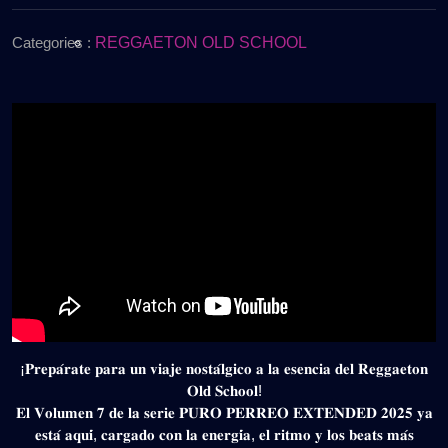
de
Old
2025
School
Categories :
REGGAETON OLD SCHOOL
EXTENDED
2025
(VOL.7)
Gratis
¡𝐏𝐫𝐞𝐩𝐚́𝐫𝐚𝐭𝐞 𝐩𝐚𝐫𝐚 𝐮𝐧 𝐯𝐢𝐚𝐣𝐞 𝐧𝐨𝐬𝐭𝐚́𝐥𝐠𝐢𝐜𝐨 𝐚 𝐥𝐚 𝐞𝐬𝐞𝐧𝐜𝐢𝐚 𝐝𝐞𝐥 𝐑𝐞𝐠𝐠𝐚𝐞𝐭𝐨𝐧
𝐎𝐥𝐝 𝐒𝐜𝐡𝐨𝐨𝐥!
𝐄𝐥 𝐕𝐨𝐥𝐮𝐦𝐞𝐧 𝟕 𝐝𝐞 𝐥𝐚 𝐬𝐞𝐫𝐢𝐞 𝐏𝐔𝐑𝐎 𝐏𝐄𝐑𝐑𝐄𝐎 𝐄𝐗𝐓𝐄𝐍𝐃𝐄𝐃 𝟐𝟎𝟐𝟓 𝐲𝐚
𝐞𝐬𝐭𝐚́ 𝐚𝐪𝐮𝐢́, 𝐜𝐚𝐫𝐠𝐚𝐝𝐨 𝐜𝐨𝐧 𝐥𝐚 𝐞𝐧𝐞𝐫𝐠𝐢́𝐚, 𝐞𝐥 𝐫𝐢𝐭𝐦𝐨 𝐲 𝐥𝐨𝐬 𝐛𝐞𝐚𝐭𝐬 𝐦𝐚́𝐬