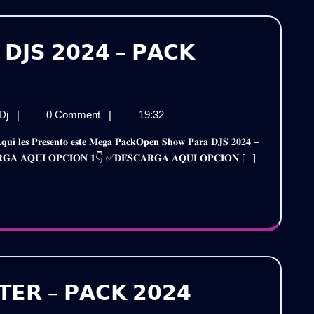
𝗗𝗝𝗦 𝟮𝟬𝟮𝟰 – 𝗣𝗔𝗖𝗞
𝗘𝗡
𝗢𝗪
𝗢𝗣𝗘𝗡
 Dj
|
0 Comment
|
19:32
𝗥𝗔
𝗦𝗛𝗢𝗪

𝗣𝗔𝗥𝗔
𝐒𝐂𝐀𝐑𝐆𝐀 𝐀𝐐𝐔𝐈 𝐎𝐏𝐂𝐈𝐎𝐍 𝟏👇 ✅𝐃𝐄𝐒𝐂𝐀𝐑𝐆𝐀 𝐀𝐐𝐔𝐈 𝐎𝐏𝐂𝐈𝐎𝐍 [...]
𝗗𝗝𝗦
𝟮𝟰
𝟮𝟬𝟮𝟰
–
𝗣𝗔𝗖𝗞
𝗖𝗞
𝗩𝗢𝗟.𝟴
|
𝗟.𝟴
𝗚𝗥𝗔𝗧𝗜𝗦
𝗘𝗥 – 𝗣𝗔𝗖𝗞 𝟮𝟬𝟮𝟰
𝗔𝗧𝗜𝗦