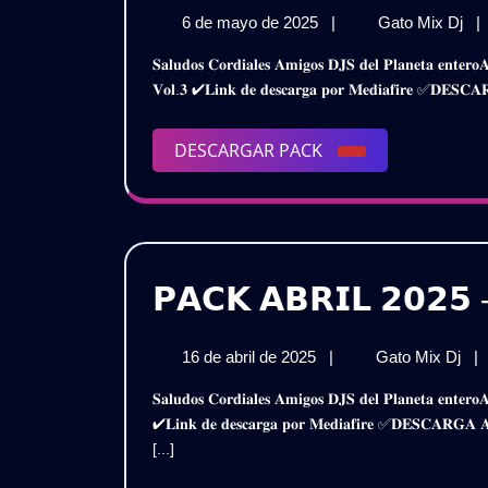
𝗢𝗣
6
𝗣
6 de mayo de 2025
|
Gato Mix Dj
|
𝗦
de
𝗢
𝐒𝐚𝐥𝐮𝐝𝐨𝐬 𝐂𝐨𝐫𝐝𝐢𝐚𝐥𝐞𝐬 𝐀𝐦𝐢𝐠𝐨𝐬 𝐃𝐉𝐒 𝐝𝐞𝐥 𝐏𝐥𝐚𝐧𝐞𝐭𝐚 𝐞𝐧𝐭𝐞𝐫𝐨𝐀𝐪𝐮𝐢 𝐥𝐞𝐬 𝐏𝐫𝐞𝐬𝐞𝐧𝐭𝐨 𝐞𝐬𝐭𝐞 𝐌𝐞𝐠𝐚 𝐏𝐚𝐜𝐤𝐎𝐩𝐞𝐧 𝐒𝐡𝐨𝐰 𝐏𝐚𝐫𝐚 𝐃𝐉𝐒 𝟐𝟎𝟐𝟓 –
𝗣𝗔
mayo
𝗦
𝐕𝐨𝐥.𝟑 ✔𝐋𝐢𝐧𝐤 𝐝𝐞 𝐝𝐞𝐬𝐜𝐚𝐫𝐠𝐚 𝐩𝐨𝐫 𝐌𝐞𝐝𝐢𝐚𝐟𝐢𝐫𝐞 ✅𝐃
de
𝗣
𝗗𝗝
2025
𝗗𝗝
𝟮𝟬
𝟮𝟬
DESCARGAR
DESCARGAR PACK
–
PACK
–
𝗩
|
𝗩𝗢
𝗚
|
𝗣𝗔𝗖𝗞 𝗔𝗕𝗥𝗜𝗟 𝟮𝟬𝟮𝟱 
𝗚𝗥
16
𝗣
16 de abril de 2025
|
Gato Mix Dj
|
de
𝗔𝗕
𝐒𝐚𝐥𝐮𝐝𝐨𝐬 𝐂𝐨𝐫𝐝𝐢𝐚𝐥𝐞𝐬 𝐀𝐦𝐢𝐠𝐨𝐬 𝐃𝐉𝐒 𝐝𝐞𝐥 𝐏𝐥𝐚𝐧𝐞𝐭𝐚 𝐞𝐧𝐭𝐞𝐫𝐨𝐀𝐪𝐮𝐢 𝐥𝐞𝐬 𝐏𝐫𝐞𝐬𝐞𝐧𝐭𝐨 𝐞𝐬𝐭𝐞 𝐌𝐞𝐠𝐚 𝐏𝐚𝐜𝐤𝐃𝐣 𝐋𝐞𝐱𝐞𝐝𝐢𝐭 – 𝐀𝐛𝐫𝐢𝐥 𝟐𝟎𝟐𝟓
abril
𝟮𝟬
✔𝐋𝐢𝐧𝐤 𝐝𝐞 𝐝𝐞𝐬𝐜𝐚𝐫𝐠𝐚 𝐩𝐨𝐫 𝐌𝐞𝐝𝐢𝐚𝐟𝐢𝐫𝐞 ✅𝐃𝐄𝐒𝐂𝐀𝐑
de
–
[...]
2025
𝗗𝗝
𝗟𝗘