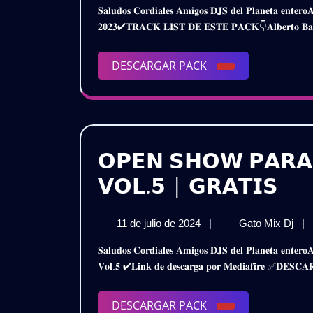
𝐒𝐚𝐥𝐮𝐝𝐨𝐬 𝐂𝐨𝐫𝐝𝐢𝐚𝐥𝐞𝐬 𝐀𝐦𝐢𝐠𝐨𝐬 𝐃𝐉𝐒 𝐝𝐞𝐥 𝐏𝐥𝐚𝐧𝐞𝐭𝐚 𝐞𝐧𝐭𝐞𝐫𝐨𝐀𝐪𝐮𝐢́ 𝐥𝐞𝐬 𝐏𝐫𝐞𝐬𝐞𝐧𝐭𝐨 𝐞𝐬𝐭𝐞 𝐌𝐞𝐠𝐚 𝐏𝐚𝐜𝐤𝐎𝐩𝐞𝐧 𝐒𝐡𝐨𝐰 𝐕𝐨𝐥.𝟖 𝐏𝐚𝐫𝐚 𝐃𝐣𝐬
agosto
𝗦
𝟐𝟎𝟐𝟑✔𝐓𝐑𝐀𝐂𝐊 𝐋𝐈𝐒𝐓 𝐃𝐄 𝐄𝐒𝐓𝐄 𝐏𝐀𝐂𝐊👇𝐀𝐥𝐛𝐞𝐫𝐭𝐨 𝐁𝐚𝐫𝐫
de
𝗩
2024
–
𝗣
DESCARGAR
DESCARGAR PACK
𝗗
PACK
𝟮
/
𝗗
𝗚
𝗢𝗣𝗘𝗡 𝗦𝗛𝗢𝗪 𝗣𝗔𝗥𝗔 
𝗢𝗣
𝗩𝗢𝗟.𝟱 | 𝗚𝗥𝗔𝗧𝗜𝗦
𝗦
11
𝗢𝗣
11 de julio de 2024
|
Gato Mix Dj
|
𝗣𝗔
de
𝗦
𝐒𝐚𝐥𝐮𝐝𝐨𝐬 𝐂𝐨𝐫𝐝𝐢𝐚𝐥𝐞𝐬 𝐀𝐦𝐢𝐠𝐨𝐬 𝐃𝐉𝐒 𝐝𝐞𝐥 𝐏𝐥𝐚𝐧𝐞𝐭𝐚 𝐞𝐧𝐭𝐞𝐫𝐨𝐀𝐪𝐮𝐢 𝐥𝐞𝐬 𝐏𝐫𝐞𝐬𝐞𝐧𝐭𝐨 𝐞𝐬𝐭𝐞 𝐌𝐞𝐠𝐚 𝐏𝐚𝐜𝐤𝐎𝐩𝐞𝐧 𝐒𝐡𝐨𝐰 – 𝐏𝐚𝐫𝐚 𝐃𝐣𝐬 𝟐𝟎𝟐𝟒
𝗗𝗝
julio
𝗣𝗔
𝐕𝐨𝐥.𝟓 ✔𝐋𝐢𝐧𝐤 𝐝𝐞 𝐝𝐞𝐬𝐜𝐚𝐫𝐠𝐚 𝐩𝐨𝐫 𝐌𝐞𝐝𝐢𝐚𝐟𝐢𝐫𝐞 ✅𝐃
de
𝗗𝗝
𝟮𝟬
2024
𝟮𝟬
–
–
DESCARGAR
DESCARGAR PACK