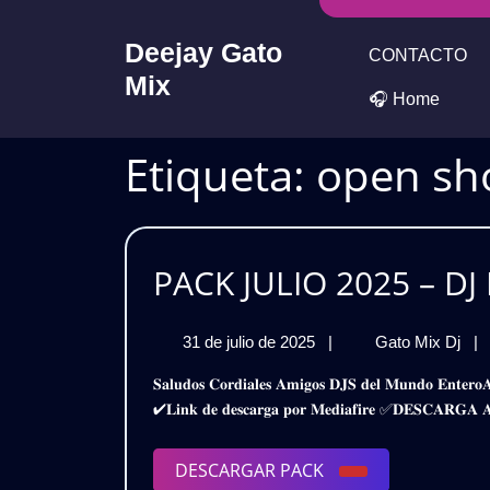
Skip
to
Deejay Gato
CONTACTO
content
Mix
🎧 Home
Etiqueta:
open sh
PACK JULIO 2025 – DJ 
31
PA
31 de julio de 2025
|
Gato Mix Dj
|
de
JU
𝐒𝐚𝐥𝐮𝐝𝐨𝐬 𝐂𝐨𝐫𝐝𝐢𝐚𝐥𝐞𝐬 𝐀𝐦𝐢𝐠𝐨𝐬 𝐃𝐉𝐒 𝐝𝐞𝐥 𝐌𝐮𝐧𝐝𝐨 𝐄𝐧𝐭𝐞𝐫𝐨𝐀𝐪𝐮𝐢 𝐥𝐞𝐬 𝐓𝐫𝐚𝐢𝐠𝐨 𝐞𝐬𝐭𝐞 𝐒𝐮𝐩𝐞𝐫 𝐏𝐚𝐜𝐤𝐃𝐣 𝐋𝐞𝐱𝐞𝐝𝐢𝐭 – 𝐔𝐩𝐝𝐚𝐭𝐞 𝐉𝐮𝐥𝐢𝐨 𝟐𝟎𝟐𝟓
julio
202
✔𝐋𝐢𝐧𝐤 𝐝𝐞 𝐝𝐞𝐬𝐜𝐚𝐫𝐠𝐚 𝐩𝐨𝐫 𝐌𝐞𝐝𝐢𝐚𝐟𝐢𝐫𝐞 ✅𝐃𝐄𝐒𝐂𝐀𝐑
de
–
2025
DJ
LE
DESCARGAR
DESCARGAR PACK
|