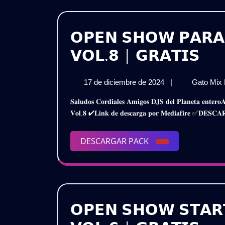
𝗢𝗣𝗘𝗡 𝗦𝗛𝗢𝗪 𝗣𝗔𝗥𝗔 
𝗢𝗣
𝗩𝗢𝗟.𝟴 | 𝗚𝗥𝗔𝗧𝗜𝗦
𝗦
17
17 de diciembre de 2024
|
Gato Mix
𝗣𝗔
de
𝐒𝐚𝐥𝐮𝐝𝐨𝐬 𝐂𝐨𝐫𝐝𝐢𝐚𝐥𝐞𝐬 𝐀𝐦𝐢𝐠𝐨𝐬 𝐃𝐉𝐒 𝐝𝐞𝐥 𝐏𝐥𝐚𝐧𝐞𝐭𝐚 𝐞𝐧𝐭𝐞𝐫𝐨𝐀𝐪𝐮𝐢 𝐥𝐞𝐬 𝐏𝐫𝐞𝐬𝐞𝐧𝐭𝐨 𝐞𝐬𝐭𝐞 𝐌𝐞𝐠𝐚 𝐏𝐚𝐜𝐤𝐎𝐩𝐞𝐧 𝐒𝐡𝐨𝐰 𝐏𝐚𝐫𝐚 𝐃𝐉𝐒 𝟐𝟎𝟐𝟒 –
𝗗𝗝
diciembre
𝐕𝐨𝐥.𝟖 ✔𝐋𝐢𝐧𝐤 𝐝𝐞 𝐝𝐞𝐬𝐜𝐚𝐫𝐠𝐚 𝐩𝐨𝐫 𝐌𝐞𝐝𝐢𝐚𝐟𝐢𝐫𝐞 ✅𝐃
de
𝟮𝟬
2024
–
DESCARGAR
DESCARGAR PACK
PACK
𝗣𝗔
𝗩𝗢
|
𝗢𝗣𝗘𝗡 𝗦𝗛𝗢𝗪 𝗦𝗧𝗔𝗥
𝗚𝗥