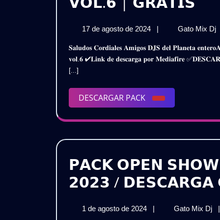
𝗢𝗣
𝗩𝗢𝗟.𝟲 | 𝗚𝗥𝗔𝗧𝗜𝗦
𝗦
17
17 de agosto de 2024
|
Gato Mix Dj
𝗦𝗧
de
𝐒𝐚𝐥𝐮𝐝𝐨𝐬 𝐂𝐨𝐫𝐝𝐢𝐚𝐥𝐞𝐬 𝐀𝐦𝐢𝐠𝐨𝐬 𝐃𝐉𝐒 𝐝𝐞𝐥 𝐏𝐥𝐚𝐧𝐞𝐭𝐚 𝐞𝐧𝐭𝐞𝐫𝐨𝐀𝐪𝐮𝐢 𝐥𝐞𝐬 𝐏𝐫𝐞𝐬𝐞𝐧𝐭𝐨 𝐞𝐬𝐭𝐞 𝐌𝐞𝐠𝐚 𝐏𝐚𝐜𝐤𝐎𝐩𝐞𝐧 𝐒𝐡𝐨𝐰 𝐒𝐭𝐚𝐫𝐭𝐞𝐫 – 𝟐𝟎𝟐𝟒
–
agosto

𝐯𝐨𝐥.𝟔 ✔𝐋𝐢𝐧𝐤 𝐝𝐞 𝐝𝐞𝐬𝐜𝐚𝐫𝐠𝐚 𝐩𝐨𝐫 𝐌𝐞𝐝𝐢𝐚𝐟𝐢𝐫𝐞 ✅𝐃
de
𝗣𝗔
[...]
2024

𝟮𝟬

DESCARGAR
DESCARGAR PACK
𝗩𝗢
|
PACK

|
𝗚𝗥
𝗣𝗔𝗖𝗞 𝗢𝗣𝗘𝗡 𝗦𝗛𝗢𝗪 
𝟮𝟬𝟮𝟯 / 𝗗𝗘𝗦𝗖𝗔𝗥𝗚𝗔 
1
𝗣
1 de agosto de 2024
|
Gato Mix Dj
|
de
𝗢