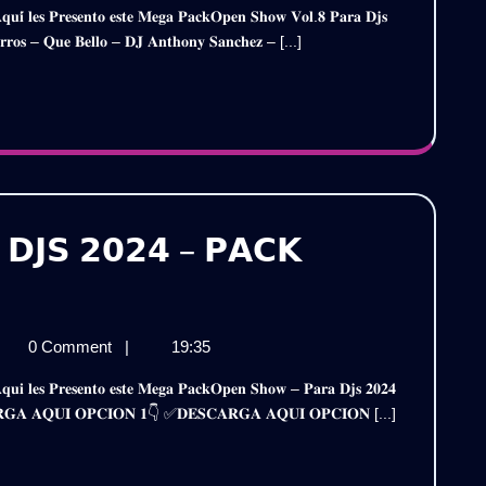
𝗩𝗢𝗟.𝟴
𝗛𝗢𝗪
𝐨𝐬 – 𝐐𝐮𝐞 𝐁𝐞𝐥𝐥𝐨 – 𝐃𝐉 𝐀𝐧𝐭𝐡𝐨𝐧𝐲 𝐒𝐚𝐧𝐜𝐡𝐞𝐳 – [...]
𝗢𝗟.𝟴
–
𝗔𝗥𝗔
𝗣𝗔𝗥𝗔
𝗝𝗦
𝗗𝗝𝗦
𝟬𝟮𝟯
𝟮𝟬𝟮𝟯
𝗘𝗦𝗖𝗔𝗥𝗚𝗔
𝗥𝗔𝗧𝗜𝗦
/
𝗗𝗝𝗦 𝟮𝟬𝟮𝟰 – 𝗣𝗔𝗖𝗞
𝗗𝗘𝗦𝗖𝗔𝗥𝗚𝗔
𝗘𝗡
𝗚𝗥𝗔𝗧𝗜𝗦
𝗢𝗪
𝗘𝗡
0 Comment
|
19:35
𝗥𝗔
𝗢𝗪

𝗥𝗔
𝐒𝐂𝐀𝐑𝐆𝐀 𝐀𝐐𝐔𝐈 𝐎𝐏𝐂𝐈𝐎𝐍 𝟏👇 ✅𝐃𝐄𝐒𝐂𝐀𝐑𝐆𝐀 𝐀𝐐𝐔𝐈 𝐎𝐏𝐂𝐈𝐎𝐍 [...]

𝟮𝟰
𝟰