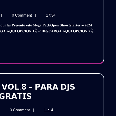
𝗘𝗡
𝗢𝗪
𝗢𝗣𝗘𝗡
|
0 Comment
|
17:34
𝗔𝗥𝗧𝗘𝗥
𝗦𝗛𝗢𝗪
𝗧𝗔𝗥𝗧𝗘𝗥
𝐒𝐂𝐀𝐑𝐆𝐀 𝐀𝐐𝐔𝐈 𝐎𝐏𝐂𝐈𝐎𝐍 𝟏👇 ✅𝐃𝐄𝐒𝐂𝐀𝐑𝐆𝐀 𝐀𝐐𝐔𝐈 𝐎𝐏𝐂𝐈𝐎𝐍 𝟐👇
–
𝗖𝗞
𝗣𝗔𝗖𝗞
𝟬𝟮𝟰
𝟮𝟰
𝗢𝗟.𝟲
𝗟.𝟲
𝗥𝗔𝗧𝗜𝗦
𝗔𝗧𝗜𝗦
𝗩𝗢𝗟.𝟴 – 𝗣𝗔𝗥𝗔 𝗗𝗝𝗦
𝗣𝗔𝗖𝗞
𝗚𝗥𝗔𝗧𝗜𝗦
𝗢𝗣𝗘𝗡
𝗔𝗖𝗞
0 Comment
|
11:14
𝗦𝗛𝗢𝗪
𝗣𝗘𝗡