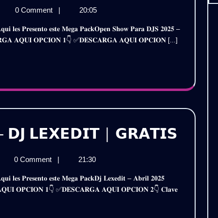
𝗘𝗡
𝗖𝗞
0 Comment
|
20:05
𝗢𝗪
𝗘𝗡
𝗥𝗔
𝗢𝗪
𝐒𝐂𝐀𝐑𝐆𝐀 𝐀𝐐𝐔𝐈 𝐎𝐏𝐂𝐈𝐎𝐍 𝟏👇 ✅𝐃𝐄𝐒𝐂𝐀𝐑𝐆𝐀 𝐀𝐐𝐔𝐈 𝐎𝐏𝐂𝐈𝐎𝐍 [...]
𝗥𝗔

𝗦
𝟮𝟱
𝟮𝟱
𝗟.𝟯
𝗟.𝟯
𝗔𝗧𝗜𝗦
𝗣𝗔𝗖
– 𝗗𝗝 𝗟𝗘𝗫𝗘𝗗𝗜𝗧 | 𝗚𝗥𝗔𝗧𝗜𝗦
𝗔𝗧𝗜𝗦
𝗔𝗕𝗥𝗜
𝗖𝗞
0 Comment
|
21:30
𝟮𝟬𝟮𝟱
𝗥𝗜𝗟
–
𝟮𝟱
𝐀 𝐀𝐐𝐔𝐈 𝐎𝐏𝐂𝐈𝐎𝐍 𝟏👇 ✅𝐃𝐄𝐒𝐂𝐀𝐑𝐆𝐀 𝐀𝐐𝐔𝐈 𝐎𝐏𝐂𝐈𝐎𝐍 𝟐👇 𝐂𝐥𝐚𝐯𝐞
𝗗𝗝
𝗫𝗘𝗗𝗜𝗧