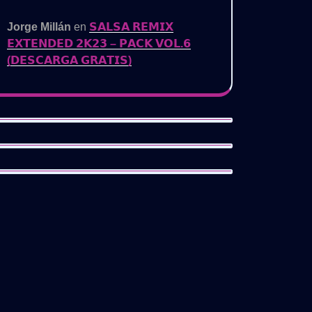
𝗗𝗜𝗧
Jorge Millán
en
𝗦𝗔𝗟𝗦𝗔 𝗥𝗘𝗠𝗜𝗫
𝗘𝗫𝗧𝗘𝗡𝗗𝗘𝗗 𝟮𝗞𝟮𝟯 – 𝗣𝗔𝗖𝗞 𝗩𝗢𝗟.𝟲
𝗜𝗦
(𝗗𝗘𝗦𝗖𝗔𝗥𝗚𝗔 𝗚𝗥𝗔𝗧𝗜𝗦)