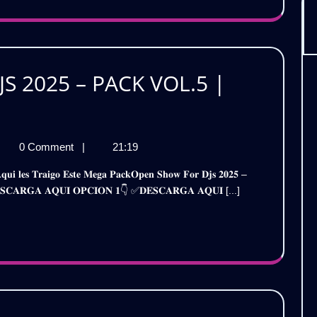
|
tis
Gratis
 2025 – PACK VOL.5 |
EN
0 Comment
|
21:19
OWS
RA
𝐞 ✅𝐃𝐄𝐒𝐂𝐀𝐑𝐆𝐀 𝐀𝐐𝐔𝐈 𝐎𝐏𝐂𝐈𝐎𝐍 𝟏👇 ✅𝐃𝐄𝐒𝐂𝐀𝐑𝐆𝐀 𝐀𝐐𝐔𝐈 [...]
S
5
CK
L.5
tis