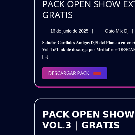
PACK OPEN SHOW EXT
Gratis
PACK
GRATIS
OPEN
16
P
16 de junio de 2025
|
Gato Mix Dj
|
SHOW
de
O
𝐒𝐚𝐥𝐮𝐝𝐨𝐬 𝐂𝐨𝐫𝐝𝐢𝐚𝐥𝐞𝐬 𝐀𝐦𝐢𝐠𝐨𝐬 𝐃𝐉𝐒 𝐝𝐞𝐥 𝐏𝐥𝐚𝐧𝐞𝐭𝐚 𝐞𝐧𝐭𝐞𝐫𝐨𝐀𝐪𝐮𝐢 𝐥𝐞𝐬 𝐏𝐫𝐞𝐬𝐞𝐧𝐭𝐨 𝐞𝐬𝐭𝐞 𝐌𝐞𝐠𝐚 𝐏𝐚𝐜𝐤𝐎𝐩𝐞𝐧 𝐒𝐡𝐨𝐰 𝐄𝐱𝐭𝐞𝐧𝐝𝐞𝐝 𝟐𝟎𝟐𝟓 –
EXTENDED
junio
S
𝐕𝐨𝐥.𝟒 ✔𝐋𝐢𝐧𝐤 𝐝𝐞 𝐝𝐞𝐬𝐜𝐚𝐫𝐠𝐚 𝐩𝐨𝐫 𝐌𝐞𝐝𝐢𝐚𝐟𝐢𝐫𝐞 ✅𝐃
de
E
2025
[...]
2025
20
–
–
VO
DESCARGAR
DESCARGAR PACK
VOL.4
|
PACK
GR
|
GRATIS
𝗣𝗔𝗖𝗞 𝗢𝗣𝗘𝗡 𝗦𝗛𝗢𝗪 
𝗣𝗔
𝗩𝗢𝗟.𝟯 | 𝗚𝗥𝗔𝗧𝗜𝗦