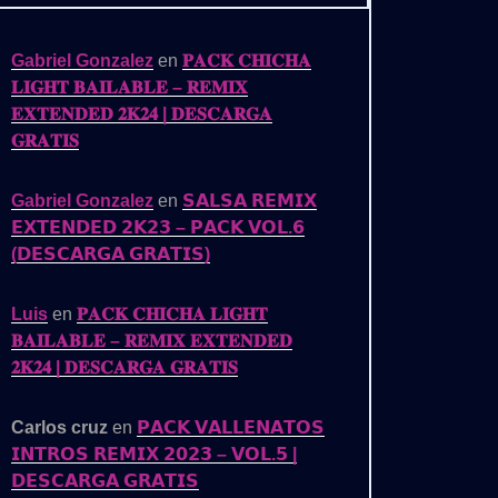
Gabriel Gonzalez
en
𝐏𝐀𝐂𝐊 𝐂𝐇𝐈𝐂𝐇𝐀
𝐋𝐈𝐆𝐇𝐓 𝐁𝐀𝐈𝐋𝐀𝐁𝐋𝐄 – 𝐑𝐄𝐌𝐈𝐗
𝐄𝐗𝐓𝐄𝐍𝐃𝐄𝐃 𝟐𝐊𝟐𝟒 | 𝐃𝐄𝐒𝐂𝐀𝐑𝐆𝐀
𝐆𝐑𝐀𝐓𝐈𝐒
Gabriel Gonzalez
en
𝗦𝗔𝗟𝗦𝗔 𝗥𝗘𝗠𝗜𝗫
𝗘𝗫𝗧𝗘𝗡𝗗𝗘𝗗 𝟮𝗞𝟮𝟯 – 𝗣𝗔𝗖𝗞 𝗩𝗢𝗟.𝟲
(𝗗𝗘𝗦𝗖𝗔𝗥𝗚𝗔 𝗚𝗥𝗔𝗧𝗜𝗦)

Luis
en
𝐏𝐀𝐂𝐊 𝐂𝐇𝐈𝐂𝐇𝐀 𝐋𝐈𝐆𝐇𝐓
𝗟
𝐁𝐀𝐈𝐋𝐀𝐁𝐋𝐄 – 𝐑𝐄𝐌𝐈𝐗 𝐄𝐗𝐓𝐄𝐍𝐃𝐄𝐃
𝟐𝐊𝟐𝟒 | 𝐃𝐄𝐒𝐂𝐀𝐑𝐆𝐀 𝐆𝐑𝐀𝐓𝐈𝐒
Carlos cruz
en
𝗣𝗔𝗖𝗞 𝗩𝗔𝗟𝗟𝗘𝗡𝗔𝗧𝗢𝗦
𝗜𝗡𝗧𝗥𝗢𝗦 𝗥𝗘𝗠𝗜𝗫 𝟮𝟬𝟮𝟯 – 𝗩𝗢𝗟.𝟱 |
𝗗𝗘𝗦𝗖𝗔𝗥𝗚𝗔 𝗚𝗥𝗔𝗧𝗜𝗦