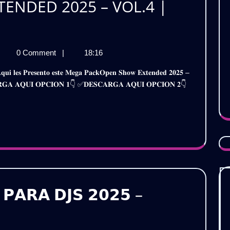
ENDED 2025 – VOL.4 |
ACK
0 Comment
|
18:16
PEN
HOW
𝐒𝐂𝐀𝐑𝐆𝐀 𝐀𝐐𝐔𝐈 𝐎𝐏𝐂𝐈𝐎𝐍 𝟏👇 ✅𝐃𝐄𝐒𝐂𝐀𝐑𝐆𝐀 𝐀𝐐𝐔𝐈 𝐎𝐏𝐂𝐈𝐎𝐍 𝟐👇
XTENDED
25
L.4
ATIS
𝗣𝗔𝗥𝗔 𝗗𝗝𝗦 𝟮𝟬𝟮𝟱 –
𝗖𝗞