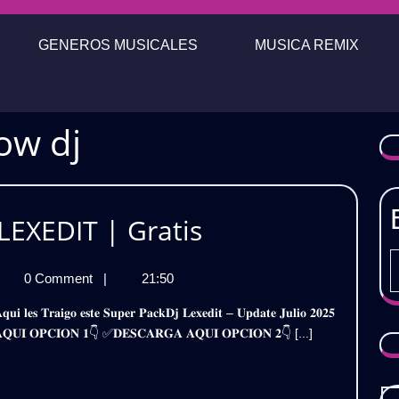
GENEROS MUSICALES
MUSICA REMIX
ow dj
PACK
LEXEDIT | Gratis
JULIO
CK
0 Comment
|
21:50
2025
LIO
–
5
𝐆𝐀 𝐀𝐐𝐔𝐈 𝐎𝐏𝐂𝐈𝐎𝐍 𝟏👇 ✅𝐃𝐄𝐒𝐂𝐀𝐑𝐆𝐀 𝐀𝐐𝐔𝐈 𝐎𝐏𝐂𝐈𝐎𝐍 𝟐👇 [...]
DJ
XEDIT
LEXEDIT