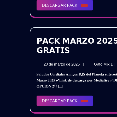
|
DESCARGAR
DESCARGAR PACK
𝗚𝗥
PACK
𝗣𝗔𝗖𝗞 𝗠𝗔𝗥𝗭𝗢 𝟮𝟬𝟮𝟱
𝗣𝗔𝗖𝗞
𝗚𝗥𝗔𝗧𝗜𝗦
𝗠𝗔𝗥𝗭𝗢
20

20 de marzo de 2025
|
Gato Mix Dj
𝟮𝟬𝟮𝟱
de

𝐒𝐚𝐥𝐮𝐝𝐨𝐬 𝐂𝐨𝐫𝐝𝐢𝐚𝐥𝐞𝐬 𝐀𝐦𝐢𝐠𝐨𝐬 𝐃𝐉𝐒 𝐝𝐞𝐥 𝐏𝐥𝐚𝐧𝐞𝐭𝐚 𝐞𝐧𝐭𝐞𝐫𝐨𝐀𝐪𝐮𝐢 𝐥𝐞𝐬 𝐏𝐫𝐞𝐬𝐞𝐧𝐭𝐨 𝐞𝐬𝐭𝐞 𝐌𝐞𝐠𝐚 𝐏𝐚𝐜𝐤𝐃𝐣 𝐋𝐞𝐱𝐞𝐝𝐢𝐭 – 𝐀𝐜𝐭𝐮𝐚𝐥𝐢𝐳𝐚𝐜𝐢𝐨𝐧
–
marzo

𝐌𝐚𝐫𝐳𝐨 𝟐𝟎𝟐𝟓 ✔𝐋𝐢𝐧𝐤 𝐝𝐞 𝐝𝐞𝐬𝐜𝐚𝐫𝐠𝐚 𝐩𝐨𝐫 𝐌𝐞𝐝𝐢𝐚𝐟𝐢
de
𝗗𝗝
𝐎𝐏𝐂𝐈𝐎𝐍 𝟐👇 [...]
2025


𝗟𝗘𝗫𝗘𝗗𝗜𝗧
|
DESCARGAR
DESCARGAR PACK
|

PACK
𝗚𝗥𝗔𝗧𝗜𝗦