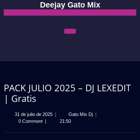
Skip
Deejay Gato Mix
to
content
Open
Menu
PACK JULIO 2025 – DJ LEXEDIT
| Gratis
31
PACK
31 de julio de 2025
|
Gato Mix Dj
|
de
JULIO
0 Comment
|
21:50
julio
2025
de
–