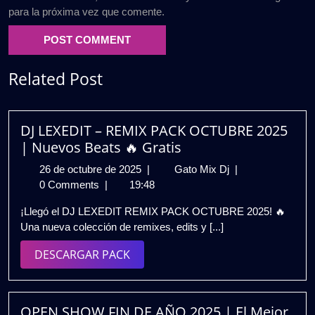
para la próxima vez que comente.
Related Post
DJ LEXEDIT – REMIX PACK OCTUBRE 2025
| Nuevos Beats 🔥 Gratis
26
DJ
26 de octubre de 2025
|
Gato Mix Dj
|
de
LEXEDIT
0 Comments
|
19:48
octubre
–
¡Llegó el DJ LEXEDIT REMIX PACK OCTUBRE 2025! 🔥
de
REMIX
Una nueva colección de remixes, edits y [...]
2025
PACK
OCTUBRE
DESCARGAR
DESCARGAR PACK
2025
PACK
|
Nuevos
Beats
OPEN SHOW FIN DE AÑO 2025 | El Mejor