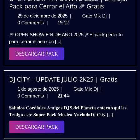
🔥
Pack para Cerrar el Año 🎉 Gratis
Gratis
29
OPEN
29 de diciembre de 2025
|
Gato Mix Dj
|
de
SHOW
0 Comments
|
19:12
diciembre
FIN
🎆 OPEN SHOW FIN DE AÑO 2025 🎆El pack perfecto
de
DE
para cerrar el año con [...]
2025
AÑO
2025
DESCARGAR
DESCARGAR PACK
|
PACK
El
Mejor
Pack
DJ CITY – UPDATE JULIO 2K25 | Gratis
para
1
DJ
1 de agosto de 2025
|
Gato Mix Dj
|
Cerrar
de
CITY
0 Comments
|
21:44
el
agosto
–
Año
𝐒𝐚𝐥𝐮𝐝𝐨𝐬 𝐂𝐨𝐫𝐝𝐢𝐚𝐥𝐞𝐬 𝐀𝐦𝐢𝐠𝐨𝐬 𝐃𝐉𝐒 𝐝𝐞𝐥 𝐏𝐥𝐚𝐧𝐞𝐭𝐚 𝐞𝐧𝐭𝐞𝐫𝐨𝐀𝐪𝐮𝐢 𝐥𝐞𝐬
de
UPDATE
🎉
𝐓𝐫𝐚𝐢𝐠𝐨 𝐞𝐬𝐭𝐞 𝐒𝐮𝐩𝐞𝐫 𝐏𝐚𝐜𝐤 𝐌𝐮𝐬𝐢𝐜𝐚 𝐕𝐚𝐫𝐢𝐚𝐝𝐚𝐃𝐣 𝐂𝐢𝐭𝐲 [...]
2025
JULIO
Gratis
2K25
DESCARGAR
DESCARGAR PACK
|
PACK
Gratis