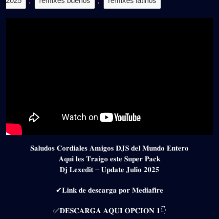
2025
,
remixes buenos
,
remixes latinos
𝐒𝐚𝐥𝐮𝐝𝐨𝐬 𝐂𝐨𝐫𝐝𝐢𝐚𝐥𝐞𝐬 𝐀𝐦𝐢𝐠𝐨𝐬 𝐃𝐉𝐒 𝐝𝐞𝐥 𝐌𝐮𝐧𝐝𝐨 𝐄𝐧𝐭𝐞𝐫𝐨
𝐀𝐪𝐮𝐢 𝐥𝐞𝐬 𝐓𝐫𝐚𝐢𝐠𝐨 𝐞𝐬𝐭𝐞 𝐒𝐮𝐩𝐞𝐫 𝐏𝐚𝐜𝐤
𝐃𝐣 𝐋𝐞𝐱𝐞𝐝𝐢𝐭 – 𝐔𝐩𝐝𝐚𝐭𝐞 𝐉𝐮𝐥𝐢𝐨 𝟐𝟎𝟐𝟓
✔𝐋𝐢𝐧𝐤 𝐝𝐞 𝐝𝐞𝐬𝐜𝐚𝐫𝐠𝐚 𝐩𝐨𝐫 𝐌𝐞𝐝𝐢𝐚𝐟𝐢𝐫𝐞
✅𝐃𝐄𝐒𝐂𝐀𝐑𝐆𝐀 𝐀𝐐𝐔𝐈 𝐎𝐏𝐂𝐈𝐎𝐍 𝟏👇