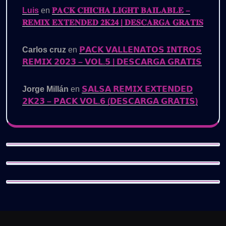
Luis
en
𝐏𝐀𝐂𝐊 𝐂𝐇𝐈𝐂𝐇𝐀 𝐋𝐈𝐆𝐇𝐓 𝐁𝐀𝐈𝐋𝐀𝐁𝐋𝐄 –
𝐑𝐄𝐌𝐈𝐗 𝐄𝐗𝐓𝐄𝐍𝐃𝐄𝐃 𝟐𝐊𝟐𝟒 | 𝐃𝐄𝐒𝐂𝐀𝐑𝐆𝐀 𝐆𝐑𝐀𝐓𝐈𝐒
Carlos cruz
en
𝗣𝗔𝗖𝗞 𝗩𝗔𝗟𝗟𝗘𝗡𝗔𝗧𝗢𝗦 𝗜𝗡𝗧𝗥𝗢𝗦
𝗥𝗘𝗠𝗜𝗫 𝟮𝟬𝟮𝟯 – 𝗩𝗢𝗟.𝟱 | 𝗗𝗘𝗦𝗖𝗔𝗥𝗚𝗔 𝗚𝗥𝗔𝗧𝗜𝗦
Jorge Millán
en
𝗦𝗔𝗟𝗦𝗔 𝗥𝗘𝗠𝗜𝗫 𝗘𝗫𝗧𝗘𝗡𝗗𝗘𝗗
𝟮𝗞𝟮𝟯 – 𝗣𝗔𝗖𝗞 𝗩𝗢𝗟.𝟲 (𝗗𝗘𝗦𝗖𝗔𝗥𝗚𝗔 𝗚𝗥𝗔𝗧𝗜𝗦)