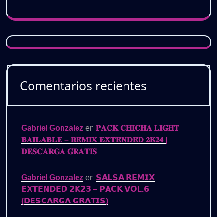
Comentarios recientes
Gabriel Gonzalez
en
𝐏𝐀𝐂𝐊 𝐂𝐇𝐈𝐂𝐇𝐀 𝐋𝐈𝐆𝐇𝐓
𝐁𝐀𝐈𝐋𝐀𝐁𝐋𝐄 – 𝐑𝐄𝐌𝐈𝐗 𝐄𝐗𝐓𝐄𝐍𝐃𝐄𝐃 𝟐𝐊𝟐𝟒 |
𝐃𝐄𝐒𝐂𝐀𝐑𝐆𝐀 𝐆𝐑𝐀𝐓𝐈𝐒
Gabriel Gonzalez
en
𝗦𝗔𝗟𝗦𝗔 𝗥𝗘𝗠𝗜𝗫
𝗘𝗫𝗧𝗘𝗡𝗗𝗘𝗗 𝟮𝗞𝟮𝟯 – 𝗣𝗔𝗖𝗞 𝗩𝗢𝗟.𝟲
(𝗗𝗘𝗦𝗖𝗔𝗥𝗚𝗔 𝗚𝗥𝗔𝗧𝗜𝗦)