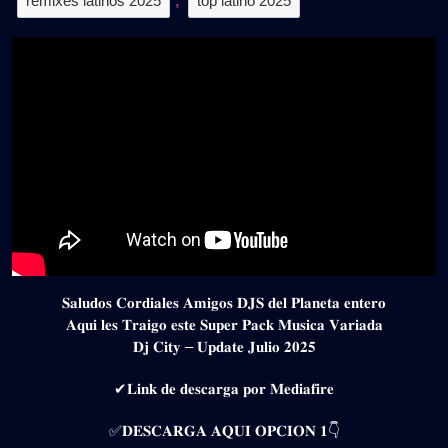
remixes latinos 2025
,
top latino 2025
𝐒𝐚𝐥𝐮𝐝𝐨𝐬 𝐂𝐨𝐫𝐝𝐢𝐚𝐥𝐞𝐬 𝐀𝐦𝐢𝐠𝐨𝐬 𝐃𝐉𝐒 𝐝𝐞𝐥 𝐏𝐥𝐚𝐧𝐞𝐭𝐚 𝐞𝐧𝐭𝐞𝐫𝐨
𝐀𝐪𝐮𝐢 𝐥𝐞𝐬 𝐓𝐫𝐚𝐢𝐠𝐨 𝐞𝐬𝐭𝐞 𝐒𝐮𝐩𝐞𝐫 𝐏𝐚𝐜𝐤 𝐌𝐮𝐬𝐢𝐜𝐚 𝐕𝐚𝐫𝐢𝐚𝐝𝐚
𝐃𝐣 𝐂𝐢𝐭𝐲 – 𝐔𝐩𝐝𝐚𝐭𝐞 𝐉𝐮𝐥𝐢𝐨 𝟐𝟎𝟐𝟓
✔𝐋𝐢𝐧𝐤 𝐝𝐞 𝐝𝐞𝐬𝐜𝐚𝐫𝐠𝐚 𝐩𝐨𝐫 𝐌𝐞𝐝𝐢𝐚𝐟𝐢𝐫𝐞
✅𝐃𝐄𝐒𝐂𝐀𝐑𝐆𝐀 𝐀𝐐𝐔𝐈 𝐎𝐏𝐂𝐈𝐎𝐍 𝟏👇