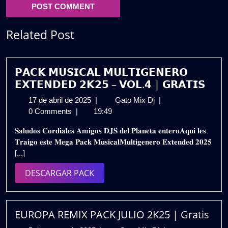
Related Post
𝗣𝗔𝗖𝗞 𝗠𝗨𝗦𝗜𝗖𝗔𝗟 𝗠𝗨𝗟𝗧𝗜𝗚𝗘𝗡𝗘𝗥𝗢
𝗘𝗫𝗧𝗘𝗡𝗗𝗘𝗗 𝟮𝗞𝟮𝟱 – 𝗩𝗢𝗟.𝟰 | 𝗚𝗥𝗔𝗧𝗜𝗦
17
𝗣𝗔𝗖𝗞
17 de abril de 2025
|
Gato Mix Dj
|
de
𝗠𝗨𝗦𝗜𝗖𝗔𝗟
0 Comments
|
19:49
abril
𝗠𝗨𝗟𝗧𝗜𝗚𝗘𝗡𝗘𝗥𝗢
𝐒𝐚𝐥𝐮𝐝𝐨𝐬 𝐂𝐨𝐫𝐝𝐢𝐚𝐥𝐞𝐬 𝐀𝐦𝐢𝐠𝐨𝐬 𝐃𝐉𝐒 𝐝𝐞𝐥 𝐏𝐥𝐚𝐧𝐞𝐭𝐚 𝐞𝐧𝐭𝐞𝐫𝐨𝐀𝐪𝐮𝐢 𝐥𝐞𝐬
de
𝗘𝗫𝗧𝗘𝗡𝗗𝗘𝗗
𝐓𝐫𝐚𝐢𝐠𝐨 𝐞𝐬𝐭𝐞 𝐌𝐞𝐠𝐚 𝐏𝐚𝐜𝐤 𝐌𝐮𝐬𝐢𝐜𝐚𝐥𝐌𝐮𝐥𝐭𝐢𝐠𝐞𝐧𝐞𝐫𝐨 𝐄𝐱𝐭𝐞𝐧𝐝𝐞𝐝 𝟐𝟎𝟐𝟓
2025
𝟮𝗞𝟮𝟱
[...]
–
𝗩𝗢𝗟.𝟰
DESCARGAR
DESCARGAR PACK
|
PACK
𝗚𝗥𝗔𝗧𝗜𝗦
EUROPA REMIX PACK JULIO 2K25 | Gratis