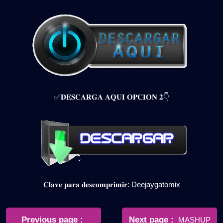
✅𝐃𝐄𝐒𝐂𝐀𝐑𝐆𝐀 𝐀𝐐𝐔𝐈 𝐎𝐏𝐂𝐈𝐎𝐍 𝟐👇
𝐂𝐥𝐚𝐯𝐞 𝐩𝐚𝐫𝐚 𝐝𝐞𝐬𝐜𝐨𝐦𝐩𝐫𝐢𝐦𝐢𝐫: Deejaygatomix
Navegación
de
Older
Newer
Previous page
Next page
MASHUP