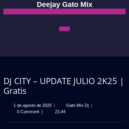
Skip
Deejay Gato Mix
to
content
Open
Menu
DJ CITY – UPDATE JULIO 2K25 |
Gratis
1
DJ
1 de agosto de 2025
|
Gato Mix Dj
|
de
CITY
0 Comment
|
21:44
agosto
–
de
UPDATE