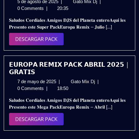
5
EUROPA
5 de agosto de 2025
|
Gato Mix Dj
|
de
REMIX
0 Comments
|
20:35
agosto
PACK
𝐒𝐚𝐥𝐮𝐝𝐨𝐬 𝐂𝐨𝐫𝐝𝐢𝐚𝐥𝐞𝐬 𝐀𝐦𝐢𝐠𝐨𝐬 𝐃𝐉𝐒 𝐝𝐞𝐥 𝐏𝐥𝐚𝐧𝐞𝐭𝐚 𝐞𝐧𝐭𝐞𝐫𝐨𝐀𝐪𝐮𝐢 𝐥𝐞𝐬
de
JULIO
𝐏𝐫𝐞𝐬𝐞𝐧𝐭𝐨 𝐞𝐬𝐭𝐞 𝐒𝐮𝐩𝐞𝐫 𝐏𝐚𝐜𝐤𝐄𝐮𝐫𝐨𝐩𝐚 𝐑𝐞𝐦𝐢𝐱 – 𝐉𝐮𝐥𝐢𝐨 [...]
2025
2K25
|
DESCARGAR
DESCARGAR PACK
Gratis
PACK
𝗘𝗨𝗥𝗢𝗣𝗔 𝗥𝗘𝗠𝗜𝗫 𝗣𝗔𝗖𝗞 𝗔𝗕𝗥𝗜𝗟 𝟮𝟬𝟮𝟱 |
𝗚𝗥𝗔𝗧𝗜𝗦
7
𝗘𝗨𝗥𝗢𝗣𝗔
7 de mayo de 2025
|
Gato Mix Dj
|
de
𝗥𝗘𝗠𝗜𝗫
0 Comments
|
18:50
mayo
𝗣𝗔𝗖𝗞
𝐒𝐚𝐥𝐮𝐝𝐨𝐬 𝐂𝐨𝐫𝐝𝐢𝐚𝐥𝐞𝐬 𝐀𝐦𝐢𝐠𝐨𝐬 𝐃𝐉𝐒 𝐝𝐞𝐥 𝐏𝐥𝐚𝐧𝐞𝐭𝐚 𝐞𝐧𝐭𝐞𝐫𝐨𝐀𝐪𝐮𝐢 𝐥𝐞𝐬
de
𝗔𝗕𝗥𝗜𝗟
𝐏𝐫𝐞𝐬𝐞𝐧𝐭𝐨 𝐞𝐬𝐭𝐞 𝐌𝐞𝐠𝐚 𝐏𝐚𝐜𝐤𝐄𝐮𝐫𝐨𝐩𝐚 𝐑𝐞𝐦𝐢𝐱 – 𝐀𝐛𝐫𝐢𝐥 [...]
2025
𝟮𝟬𝟮𝟱
|
DESCARGAR
DESCARGAR PACK
𝗚𝗥𝗔𝗧𝗜𝗦
PACK