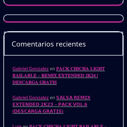
Comentarios recientes
Gabriel Gonzalez
en
𝐏𝐀𝐂𝐊 𝐂𝐇𝐈𝐂𝐇𝐀 𝐋𝐈𝐆𝐇𝐓
𝐁𝐀𝐈𝐋𝐀𝐁𝐋𝐄 – 𝐑𝐄𝐌𝐈𝐗 𝐄𝐗𝐓𝐄𝐍𝐃𝐄𝐃 𝟐𝐊𝟐𝟒 |
𝐃𝐄𝐒𝐂𝐀𝐑𝐆𝐀 𝐆𝐑𝐀𝐓𝐈𝐒
Gabriel Gonzalez
en
𝗦𝗔𝗟𝗦𝗔 𝗥𝗘𝗠𝗜𝗫
𝗘𝗫𝗧𝗘𝗡𝗗𝗘𝗗 𝟮𝗞𝟮𝟯 – 𝗣𝗔𝗖𝗞 𝗩𝗢𝗟.𝟲
(𝗗𝗘𝗦𝗖𝗔𝗥𝗚𝗔 𝗚𝗥𝗔𝗧𝗜𝗦)
Luis
en
𝐏𝐀𝐂𝐊 𝐂𝐇𝐈𝐂𝐇𝐀 𝐋𝐈𝐆𝐇𝐓 𝐁𝐀𝐈𝐋𝐀𝐁𝐋𝐄 –