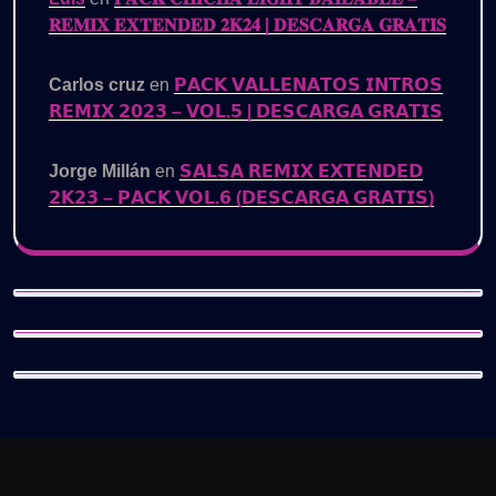
𝐑𝐄𝐌𝐈𝐗 𝐄𝐗𝐓𝐄𝐍𝐃𝐄𝐃 𝟐𝐊𝟐𝟒 | 𝐃𝐄𝐒𝐂𝐀𝐑𝐆𝐀 𝐆𝐑𝐀𝐓𝐈𝐒
Carlos cruz
en
𝗣𝗔𝗖𝗞 𝗩𝗔𝗟𝗟𝗘𝗡𝗔𝗧𝗢𝗦 𝗜𝗡𝗧𝗥𝗢𝗦
𝗥𝗘𝗠𝗜𝗫 𝟮𝟬𝟮𝟯 – 𝗩𝗢𝗟.𝟱 | 𝗗𝗘𝗦𝗖𝗔𝗥𝗚𝗔 𝗚𝗥𝗔𝗧𝗜𝗦
Jorge Millán
en
𝗦𝗔𝗟𝗦𝗔 𝗥𝗘𝗠𝗜𝗫 𝗘𝗫𝗧𝗘𝗡𝗗𝗘𝗗
𝟮𝗞𝟮𝟯 – 𝗣𝗔𝗖𝗞 𝗩𝗢𝗟.𝟲 (𝗗𝗘𝗦𝗖𝗔𝗥𝗚𝗔 𝗚𝗥𝗔𝗧𝗜𝗦)