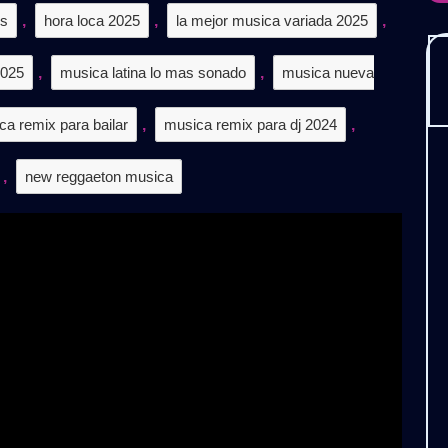
is
,
hora loca 2025
,
la mejor musica variada 2025
,
2025
,
musica latina lo mas sonado
,
musica nueva
ca remix para bailar
,
musica remix para dj 2024
,
,
new reggaeton musica