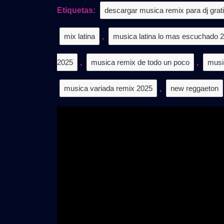
PACK
Etiquetas:
descargar musica remix para dj grat
VOL5
|
mix latina
,
musica latina lo mas escuchado 
GRATIS
2025
,
musica remix de todo un poco
,
musi
musica variada remix 2025
,
new reggaeton