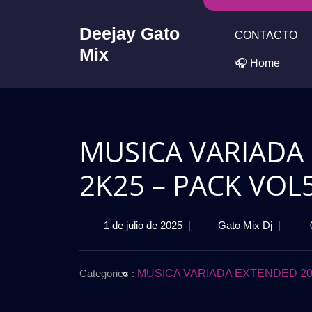
Skip
to
Deejay Gato
CONTACTO
content
Mix
🎧 Home
MUSICA VARIADA
2K25 – PACK VOL5
1
MUSICA
1 de julio de 2025
|
Gato Mix Dj
|
de
VARIAD
julio
REMIX
de
EXTEN
Categories :
MUSICA VARIADA EXTENDED 20
2025
2K25
–