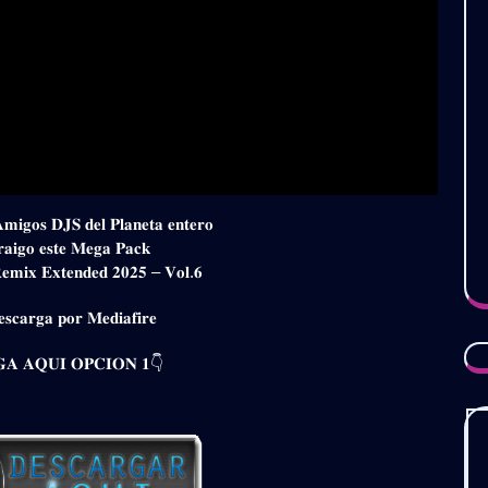
𝐀𝐦𝐢𝐠𝐨𝐬 𝐃𝐉𝐒 𝐝𝐞𝐥 𝐏𝐥𝐚𝐧𝐞𝐭𝐚 𝐞𝐧𝐭𝐞𝐫𝐨
𝐫𝐚𝐢𝐠𝐨 𝐞𝐬𝐭𝐞 𝐌𝐞𝐠𝐚 𝐏𝐚𝐜𝐤
𝐞𝐦𝐢𝐱 𝐄𝐱𝐭𝐞𝐧𝐝𝐞𝐝 𝟐𝟎𝟐𝟓 – 𝐕𝐨𝐥.𝟔
𝐬𝐜𝐚𝐫𝐠𝐚 𝐩𝐨𝐫 𝐌𝐞𝐝𝐢𝐚𝐟𝐢𝐫𝐞
𝐀 𝐀𝐐𝐔𝐈 𝐎𝐏𝐂𝐈𝐎𝐍 𝟏👇