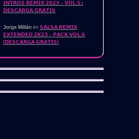
𝗜𝗡𝗧𝗥𝗢𝗦 𝗥𝗘𝗠𝗜𝗫 𝟮𝟬𝟮𝟯 – 𝗩𝗢𝗟.𝟱 |
𝗗𝗘𝗦𝗖𝗔𝗥𝗚𝗔 𝗚𝗥𝗔𝗧𝗜𝗦
Jorge Millán
en
𝗦𝗔𝗟𝗦𝗔 𝗥𝗘𝗠𝗜𝗫
𝗘𝗫𝗧𝗘𝗡𝗗𝗘𝗗 𝟮𝗞𝟮𝟯 – 𝗣𝗔𝗖𝗞 𝗩𝗢𝗟.𝟲
(𝗗𝗘𝗦𝗖𝗔𝗥𝗚𝗔 𝗚𝗥𝗔𝗧𝗜𝗦)