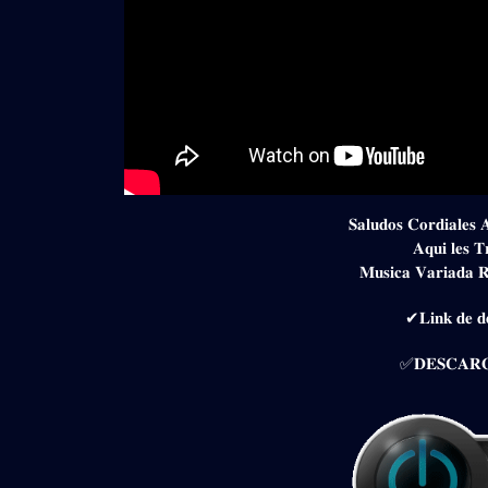
𝐒𝐚𝐥𝐮𝐝𝐨𝐬 𝐂𝐨𝐫𝐝𝐢𝐚𝐥𝐞𝐬 
𝐀𝐪𝐮𝐢 𝐥𝐞𝐬 𝐓
𝐌𝐮𝐬𝐢𝐜𝐚 𝐕𝐚𝐫𝐢𝐚𝐝𝐚 
✔𝐋𝐢𝐧𝐤 𝐝𝐞 𝐝𝐞
✅𝐃𝐄𝐒𝐂𝐀𝐑𝐆