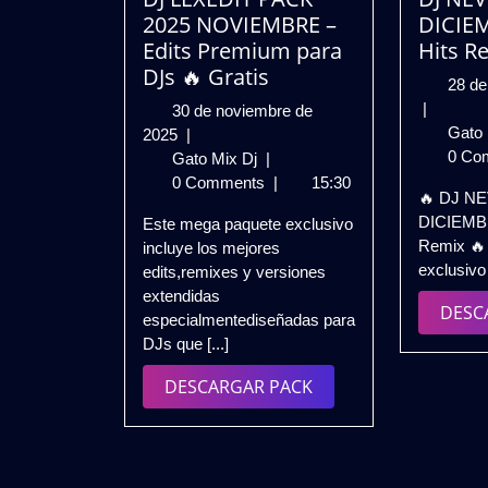
2025 NOVIEMBRE –
DICIEM
Edits Premium para
Hits R
DJs 🔥 Gratis
28 de
|
30 de noviembre de
Gato
30
2025
|
0 Co
de
DJ
Gato Mix Dj
|
noviembre
LEXEDIT
0 Comments
|
15:30
🔥 DJ N
de
PACK
DICIEMBR
Este mega paquete exclusivo
2025
2025
Remix 🔥 
incluye los mejores
NOVIEMBRE
exclusivo [
edits,remixes y versiones
–
extendidas
Edits
DESC
especialmentediseñadas para
Premium
DJs que [...]
para
DJs
DESCARGAR
DESCARGAR PACK
🔥
PACK
Gratis