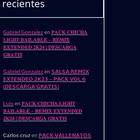
recientes
Gabriel Gonzalez
en
𝐏𝐀𝐂𝐊 𝐂𝐇𝐈𝐂𝐇𝐀
𝐋𝐈𝐆𝐇𝐓 𝐁𝐀𝐈𝐋𝐀𝐁𝐋𝐄 – 𝐑𝐄𝐌𝐈𝐗
𝐄𝐗𝐓𝐄𝐍𝐃𝐄𝐃 𝟐𝐊𝟐𝟒 | 𝐃𝐄𝐒𝐂𝐀𝐑𝐆𝐀
𝐆𝐑𝐀𝐓𝐈𝐒
Gabriel Gonzalez
en
𝗦𝗔𝗟𝗦𝗔 𝗥𝗘𝗠𝗜𝗫
𝗘𝗫𝗧𝗘𝗡𝗗𝗘𝗗 𝟮𝗞𝟮𝟯 – 𝗣𝗔𝗖𝗞 𝗩𝗢𝗟.𝟲
(𝗗𝗘𝗦𝗖𝗔𝗥𝗚𝗔 𝗚𝗥𝗔𝗧𝗜𝗦)
Luis
en
𝐏𝐀𝐂𝐊 𝐂𝐇𝐈𝐂𝐇𝐀 𝐋𝐈𝐆𝐇𝐓
𝐁𝐀𝐈𝐋𝐀𝐁𝐋𝐄 – 𝐑𝐄𝐌𝐈𝐗 𝐄𝐗𝐓𝐄𝐍𝐃𝐄𝐃
𝟐𝐊𝟐𝟒 | 𝐃𝐄𝐒𝐂𝐀𝐑𝐆𝐀 𝐆𝐑𝐀𝐓𝐈𝐒
Carlos cruz
en
𝗣𝗔𝗖𝗞 𝗩𝗔𝗟𝗟𝗘𝗡𝗔𝗧𝗢𝗦