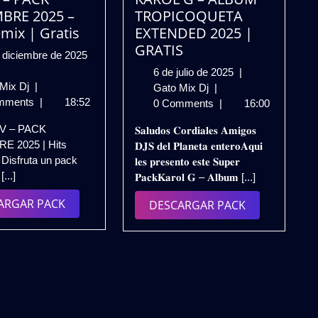
BRE 2025 –
TROPICOQUETA
emix | Gratis
EXTENDED 2025 |
GRATIS
28
 diciembre de 2025
de
6
6 de julio de 2025
|
DJ
diciembre
 Mix Dj
|
KAROL
de
Gato Mix Dj
|
NEV
de
mments
|
18:52
G
julio
0 Comments
|
16:00
–
2025
–
de
EV – PACK
𝐒𝐚𝐥𝐮𝐝𝐨𝐬 𝐂𝐨𝐫𝐝𝐢𝐚𝐥𝐞𝐬 𝐀𝐦𝐢𝐠𝐨𝐬
PACK
ALBUM
2025
E 2025 | Hits
𝐃𝐉𝐒 𝐝𝐞𝐥 𝐏𝐥𝐚𝐧𝐞𝐭𝐚 𝐞𝐧𝐭𝐞𝐫𝐨𝐀𝐪𝐮𝐢
DICIEMBRE
TROPICOQUETA
Disfruta un pack
𝐥𝐞𝐬 𝐩𝐫𝐞𝐬𝐞𝐧𝐭𝐨 𝐞𝐬𝐭𝐞 𝐒𝐮𝐩𝐞𝐫
2025
EXTENDED
...]
𝐏𝐚𝐜𝐤𝐊𝐚𝐫𝐨𝐥 𝐆 – 𝐀𝐥𝐛𝐮𝐦 [...]
–
2025
Hits
|
DESCARGAR
ARGAR PACK
DESCARGAR
DESCARGAR PACK
Remix
GRATIS
PACK
PACK
|
Gratis