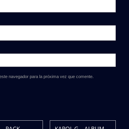
 este navegador para la próxima vez que comente.
 – PACK
KAROL G – ALBUM