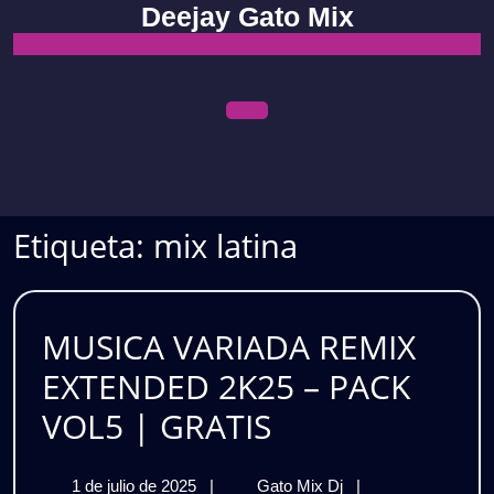
Skip
Deejay Gato Mix
to
content
Open
Menu
Etiqueta:
mix latina
MUSICA VARIADA REMIX
EXTENDED 2K25 – PACK
MUSICA
VOL5 | GRATIS
VARIADA
1
MUSICA
1 de julio de 2025
|
Gato Mix Dj
|