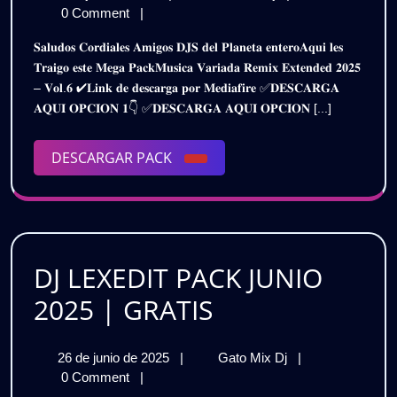
REMIX
de
VARIADA
0 Comment
|
EXTENDED
julio
REMIX
𝐒𝐚𝐥𝐮𝐝𝐨𝐬 𝐂𝐨𝐫𝐝𝐢𝐚𝐥𝐞𝐬 𝐀𝐦𝐢𝐠𝐨𝐬 𝐃𝐉𝐒 𝐝𝐞𝐥 𝐏𝐥𝐚𝐧𝐞𝐭𝐚 𝐞𝐧𝐭𝐞𝐫𝐨𝐀𝐪𝐮𝐢 𝐥𝐞𝐬
de
EXTENDED
2K25
𝐓𝐫𝐚𝐢𝐠𝐨 𝐞𝐬𝐭𝐞 𝐌𝐞𝐠𝐚 𝐏𝐚𝐜𝐤𝐌𝐮𝐬𝐢𝐜𝐚 𝐕𝐚𝐫𝐢𝐚𝐝𝐚 𝐑𝐞𝐦𝐢𝐱 𝐄𝐱𝐭𝐞𝐧𝐝𝐞𝐝 𝟐𝟎𝟐𝟓
2025
2K25
– 𝐕𝐨𝐥.𝟔 ✔𝐋𝐢𝐧𝐤 𝐝𝐞 𝐝𝐞𝐬𝐜𝐚𝐫𝐠𝐚 𝐩𝐨𝐫 𝐌𝐞𝐝𝐢𝐚𝐟𝐢𝐫𝐞 ✅𝐃𝐄𝐒𝐂𝐀𝐑𝐆𝐀
–
–
𝐀𝐐𝐔𝐈 𝐎𝐏𝐂𝐈𝐎𝐍 𝟏👇 ✅𝐃𝐄𝐒𝐂𝐀𝐑𝐆𝐀 𝐀𝐐𝐔𝐈 𝐎𝐏𝐂𝐈𝐎𝐍 [...]
PACK
PACK
VOL5
|
DESCARGAR
DESCARGAR PACK
VOL5
GRATIS
PACK
|
GRATIS
DJ LEXEDIT PACK JUNIO
DJ
2025 | GRATIS
LEXEDIT
26
DJ
26 de junio de 2025
|
Gato Mix Dj
|
PACK
de
LEXEDIT
0 Comment
|
junio
PACK