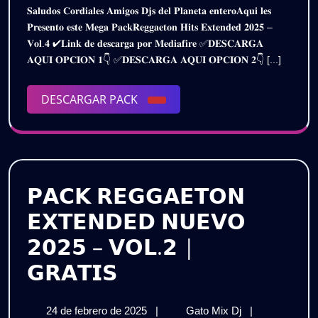
𝗘𝗫𝗧𝗘𝗡
𝐒𝐚𝐥𝐮𝐝𝐨𝐬 𝐂𝐨𝐫𝐝𝐢𝐚𝐥𝐞𝐬 𝐀𝐦𝐢𝐠𝐨𝐬 𝐃𝐣𝐬 𝐝𝐞𝐥 𝐏𝐥𝐚𝐧𝐞𝐭𝐚 𝐞𝐧𝐭𝐞𝐫𝐨𝐀𝐪𝐮𝐢 𝐥𝐞𝐬
de
𝗘𝗫𝗧𝗘𝗡𝗗𝗘𝗗
𝟮𝟬𝟮𝟱
𝐏𝐫𝐞𝐬𝐞𝐧𝐭𝐨 𝐞𝐬𝐭𝐞 𝐌𝐞𝐠𝐚 𝐏𝐚𝐜𝐤𝐑𝐞𝐠𝐠𝐚𝐞𝐭𝐨𝐧 𝐇𝐢𝐭𝐬 𝐄𝐱𝐭𝐞𝐧𝐝𝐞𝐝 𝟐𝟎𝟐𝟓 –
2025
𝟮𝟬𝟮𝟱
𝐕𝐨𝐥.𝟒 ✔𝐋𝐢𝐧𝐤 𝐝𝐞 𝐝𝐞𝐬𝐜𝐚𝐫𝐠𝐚 𝐩𝐨𝐫 𝐌𝐞𝐝𝐢𝐚𝐟𝐢𝐫𝐞 ✅𝐃𝐄𝐒𝐂𝐀𝐑𝐆𝐀
–
–
𝐀𝐐𝐔𝐈 𝐎𝐏𝐂𝐈𝐎𝐍 𝟏👇 ✅𝐃𝐄𝐒𝐂𝐀𝐑𝐆𝐀 𝐀𝐐𝐔𝐈 𝐎𝐏𝐂𝐈𝐎𝐍 𝟐👇 [...]
𝗩𝗢𝗟.𝟰
𝗩𝗢𝗟.𝟰
|
𝗚𝗥𝗔𝗧𝗜𝗦
DESCARGAR
DESCARGAR PACK
|
PACK
𝗚𝗥𝗔𝗧𝗜𝗦
𝗣𝗔𝗖𝗞 𝗥𝗘𝗚𝗚𝗔𝗘𝗧𝗢𝗡
𝗘𝗫𝗧𝗘𝗡𝗗𝗘𝗗 𝗡𝗨𝗘𝗩𝗢
𝟮𝟬𝟮𝟱 – 𝗩𝗢𝗟.𝟮 |
𝗣𝗔𝗖𝗞
𝗚𝗥𝗔𝗧𝗜𝗦
𝗥𝗘𝗚𝗚𝗔𝗘𝗧𝗢𝗡
24
𝗣𝗔𝗖𝗞
24 de febrero de 2025
|
Gato Mix Dj
|