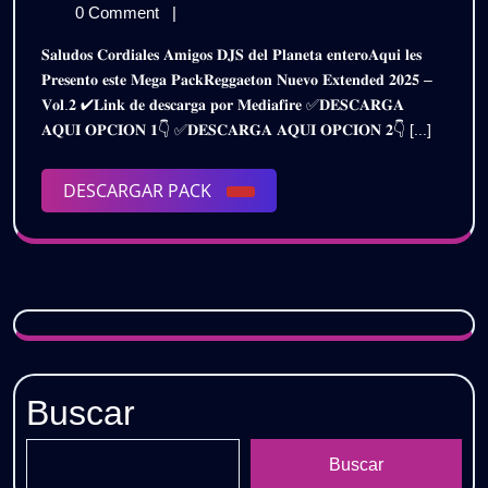
𝗘𝗫𝗧𝗘𝗡𝗗𝗘𝗗
de
𝗥𝗘𝗚𝗚𝗔𝗘𝗧𝗢𝗡
0 Comment
|
𝗡𝗨𝗘𝗩𝗢
febrero
𝗘𝗫𝗧𝗘𝗡𝗗𝗘𝗗
𝐒𝐚𝐥𝐮𝐝𝐨𝐬 𝐂𝐨𝐫𝐝𝐢𝐚𝐥𝐞𝐬 𝐀𝐦𝐢𝐠𝐨𝐬 𝐃𝐉𝐒 𝐝𝐞𝐥 𝐏𝐥𝐚𝐧𝐞𝐭𝐚 𝐞𝐧𝐭𝐞𝐫𝐨𝐀𝐪𝐮𝐢 𝐥𝐞𝐬
de
𝗡𝗨𝗘𝗩𝗢
𝟮𝟬𝟮𝟱
𝐏𝐫𝐞𝐬𝐞𝐧𝐭𝐨 𝐞𝐬𝐭𝐞 𝐌𝐞𝐠𝐚 𝐏𝐚𝐜𝐤𝐑𝐞𝐠𝐠𝐚𝐞𝐭𝐨𝐧 𝐍𝐮𝐞𝐯𝐨 𝐄𝐱𝐭𝐞𝐧𝐝𝐞𝐝 𝟐𝟎𝟐𝟓 –
2025
𝟮𝟬𝟮𝟱
𝐕𝐨𝐥.𝟐 ✔𝐋𝐢𝐧𝐤 𝐝𝐞 𝐝𝐞𝐬𝐜𝐚𝐫𝐠𝐚 𝐩𝐨𝐫 𝐌𝐞𝐝𝐢𝐚𝐟𝐢𝐫𝐞 ✅𝐃𝐄𝐒𝐂𝐀𝐑𝐆𝐀
–
–
𝐀𝐐𝐔𝐈 𝐎𝐏𝐂𝐈𝐎𝐍 𝟏👇 ✅𝐃𝐄𝐒𝐂𝐀𝐑𝐆𝐀 𝐀𝐐𝐔𝐈 𝐎𝐏𝐂𝐈𝐎𝐍 𝟐👇 [...]
𝗩𝗢𝗟.𝟮
𝗩𝗢𝗟.𝟮
|
𝗚𝗥𝗔𝗧𝗜𝗦
DESCARGAR
DESCARGAR PACK
|
PACK
𝗚𝗥𝗔𝗧𝗜𝗦
Buscar
Buscar