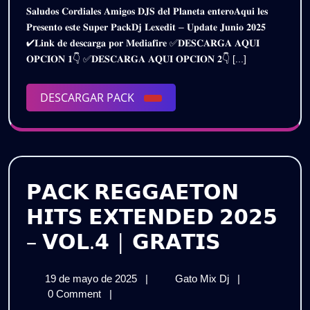
JUNIO
𝐒𝐚𝐥𝐮𝐝𝐨𝐬 𝐂𝐨𝐫𝐝𝐢𝐚𝐥𝐞𝐬 𝐀𝐦𝐢𝐠𝐨𝐬 𝐃𝐉𝐒 𝐝𝐞𝐥 𝐏𝐥𝐚𝐧𝐞𝐭𝐚 𝐞𝐧𝐭𝐞𝐫𝐨𝐀𝐪𝐮𝐢 𝐥𝐞𝐬
de
JUNIO
2025
𝐏𝐫𝐞𝐬𝐞𝐧𝐭𝐨 𝐞𝐬𝐭𝐞 𝐒𝐮𝐩𝐞𝐫 𝐏𝐚𝐜𝐤𝐃𝐣 𝐋𝐞𝐱𝐞𝐝𝐢𝐭 – 𝐔𝐩𝐝𝐚𝐭𝐞 𝐉𝐮𝐧𝐢𝐨 𝟐𝟎𝟐𝟓
2025
2025
✔𝐋𝐢𝐧𝐤 𝐝𝐞 𝐝𝐞𝐬𝐜𝐚𝐫𝐠𝐚 𝐩𝐨𝐫 𝐌𝐞𝐝𝐢𝐚𝐟𝐢𝐫𝐞 ✅𝐃𝐄𝐒𝐂𝐀𝐑𝐆𝐀 𝐀𝐐𝐔𝐈
|
|
𝐎𝐏𝐂𝐈𝐎𝐍 𝟏👇 ✅𝐃𝐄𝐒𝐂𝐀𝐑𝐆𝐀 𝐀𝐐𝐔𝐈 𝐎𝐏𝐂𝐈𝐎𝐍 𝟐👇 [...]
GRATIS
GRATIS
DESCARGAR
DESCARGAR PACK
PACK
𝗣𝗔𝗖𝗞 𝗥𝗘𝗚𝗚𝗔𝗘𝗧𝗢𝗡
𝗛𝗜𝗧𝗦 𝗘𝗫𝗧𝗘𝗡𝗗𝗘𝗗 𝟮𝟬𝟮𝟱
𝗣𝗔𝗖𝗞
– 𝗩𝗢𝗟.𝟰 | 𝗚𝗥𝗔𝗧𝗜𝗦
𝗥𝗘𝗚𝗚𝗔
19
𝗣𝗔𝗖𝗞
19 de mayo de 2025
|
Gato Mix Dj
|
𝗛𝗜𝗧𝗦
de
𝗥𝗘𝗚𝗚𝗔𝗘𝗧𝗢𝗡
0 Comment
|
mayo
𝗛𝗜𝗧𝗦