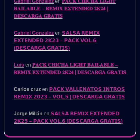
Gabriel Gonzalez
en
𝐏𝐀𝐂𝐊 𝐂𝐇𝐈𝐂𝐇𝐀 𝐋𝐈𝐆𝐇𝐓
𝐁𝐀𝐈𝐋𝐀𝐁𝐋𝐄 – 𝐑𝐄𝐌𝐈𝐗 𝐄𝐗𝐓𝐄𝐍𝐃𝐄𝐃 𝟐𝐊𝟐𝟒 |
𝐃𝐄𝐒𝐂𝐀𝐑𝐆𝐀 𝐆𝐑𝐀𝐓𝐈𝐒
Gabriel Gonzalez
en
𝗦𝗔𝗟𝗦𝗔 𝗥𝗘𝗠𝗜𝗫
𝗘𝗫𝗧𝗘𝗡𝗗𝗘𝗗 𝟮𝗞𝟮𝟯 – 𝗣𝗔𝗖𝗞 𝗩𝗢𝗟.𝟲
(𝗗𝗘𝗦𝗖𝗔𝗥𝗚𝗔 𝗚𝗥𝗔𝗧𝗜𝗦)
Luis
en
𝐏𝐀𝐂𝐊 𝐂𝐇𝐈𝐂𝐇𝐀 𝐋𝐈𝐆𝐇𝐓 𝐁𝐀𝐈𝐋𝐀𝐁𝐋𝐄 –
𝐑𝐄𝐌𝐈𝐗 𝐄𝐗𝐓𝐄𝐍𝐃𝐄𝐃 𝟐𝐊𝟐𝟒 | 𝐃𝐄𝐒𝐂𝐀𝐑𝐆𝐀 𝐆𝐑𝐀𝐓𝐈𝐒
Carlos cruz
en
𝗣𝗔𝗖𝗞 𝗩𝗔𝗟𝗟𝗘𝗡𝗔𝗧𝗢𝗦 𝗜𝗡𝗧𝗥𝗢𝗦
𝗥𝗘𝗠𝗜𝗫 𝟮𝟬𝟮𝟯 – 𝗩𝗢𝗟.𝟱 | 𝗗𝗘𝗦𝗖𝗔𝗥𝗚𝗔 𝗚𝗥𝗔𝗧𝗜𝗦
Jorge Millán
en
𝗦𝗔𝗟𝗦𝗔 𝗥𝗘𝗠𝗜𝗫 𝗘𝗫𝗧𝗘𝗡𝗗𝗘𝗗
𝟮𝗞𝟮𝟯 – 𝗣𝗔𝗖𝗞 𝗩𝗢𝗟.𝟲 (𝗗𝗘𝗦𝗖𝗔𝗥𝗚𝗔 𝗚𝗥𝗔𝗧𝗜𝗦)