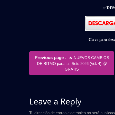
✅𝐃𝐄𝐒
𝐂𝐥𝐚𝐯𝐞 𝐩𝐚𝐫𝐚 𝐝
Navegación
Older
Previous page
🔥 NUEVOS CAMBIOS
de
Posts
DE RITMO para tus Sets 2026 (Vol. 4) 🎧
entradas
GRATIS
Leave a Reply
Tu dirección de correo electrónico no será publicad