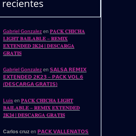
recientes
Gabriel Gonzalez
en
𝐏𝐀𝐂𝐊 𝐂𝐇𝐈𝐂𝐇𝐀
𝐋𝐈𝐆𝐇𝐓 𝐁𝐀𝐈𝐋𝐀𝐁𝐋𝐄 – 𝐑𝐄𝐌𝐈𝐗
𝐄𝐗𝐓𝐄𝐍𝐃𝐄𝐃 𝟐𝐊𝟐𝟒 | 𝐃𝐄𝐒𝐂𝐀𝐑𝐆𝐀
𝐆𝐑𝐀𝐓𝐈𝐒
Gabriel Gonzalez
en
𝗦𝗔𝗟𝗦𝗔 𝗥𝗘𝗠𝗜𝗫
𝗘𝗫𝗧𝗘𝗡𝗗𝗘𝗗 𝟮𝗞𝟮𝟯 – 𝗣𝗔𝗖𝗞 𝗩𝗢𝗟.𝟲
(𝗗𝗘𝗦𝗖𝗔𝗥𝗚𝗔 𝗚𝗥𝗔𝗧𝗜𝗦)
Luis
en
𝐏𝐀𝐂𝐊 𝐂𝐇𝐈𝐂𝐇𝐀 𝐋𝐈𝐆𝐇𝐓
𝐁𝐀𝐈𝐋𝐀𝐁𝐋𝐄 – 𝐑𝐄𝐌𝐈𝐗 𝐄𝐗𝐓𝐄𝐍𝐃𝐄𝐃
𝟐𝐊𝟐𝟒 | 𝐃𝐄𝐒𝐂𝐀𝐑𝐆𝐀 𝐆𝐑𝐀𝐓𝐈𝐒
Carlos cruz
en
𝗣𝗔𝗖𝗞 𝗩𝗔𝗟𝗟𝗘𝗡𝗔𝗧𝗢𝗦