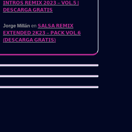
𝗜𝗡𝗧𝗥𝗢𝗦 𝗥𝗘𝗠𝗜𝗫 𝟮𝟬𝟮𝟯 – 𝗩𝗢𝗟.𝟱 |
𝗗𝗘𝗦𝗖𝗔𝗥𝗚𝗔 𝗚𝗥𝗔𝗧𝗜𝗦
Jorge Millán
en
𝗦𝗔𝗟𝗦𝗔 𝗥𝗘𝗠𝗜𝗫
𝗘𝗫𝗧𝗘𝗡𝗗𝗘𝗗 𝟮𝗞𝟮𝟯 – 𝗣𝗔𝗖𝗞 𝗩𝗢𝗟.𝟲
(𝗗𝗘𝗦𝗖𝗔𝗥𝗚𝗔 𝗚𝗥𝗔𝗧𝗜𝗦)