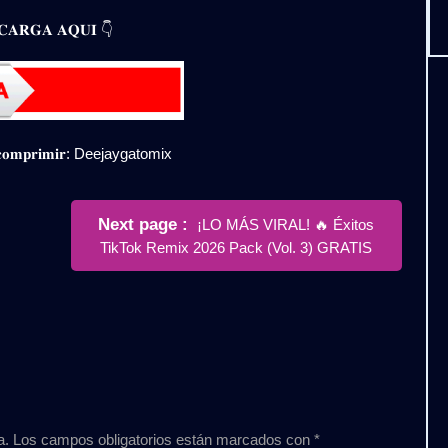
𝐀𝐑𝐆𝐀 𝐀𝐐𝐔𝐈 👇
𝐞𝐬𝐜𝐨𝐦𝐩𝐫𝐢𝐦𝐢𝐫: Deejaygatomix
Newer
Next page
¡LO MÁS VIRAL! 🔥 Éxitos
Posts
TikTok Remix 2026 Pack (Vol. 3) GRATIS
a.
Los campos obligatorios están marcados con
*