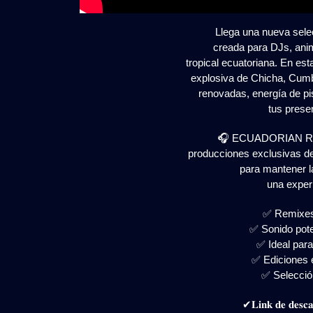
Llega una nueva sele
creada para DJs, ani
tropical ecuatoriana. En es
explosiva de Chicha, Cumb
renovadas, energía de pis
tus prese
🎧 ECUADORIAN RE
producciones exclusivas d
para mantener l
una exper
✅ Remixes
✅ Sonido pote
✅ Ideal para
✅ Ediciones 
✅ Selecció
✔𝐋𝐢𝐧𝐤 𝐝𝐞 𝐝𝐞𝐬𝐜𝐚