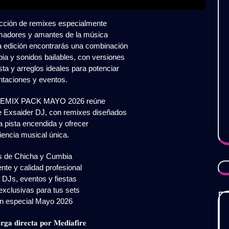
cción de remixes especialmente
madores y amantes de la música
ta edición encontrarás una combinación
ia y sonidos bailables, con versiones
ta y arreglos ideales para potenciar
ntaciones y eventos.
MIX PACK MAYO 2026 reúne
e Exsaider DJ, con remixes diseñados
a pista encendida y ofrecer
iencia musical única.
 de Chicha y Cumbia
nte y calidad profesional
 DJs, eventos y fiestas
exclusivas para tus sets
n especial Mayo 2026
𝐠𝐚 𝐝𝐢𝐫𝐞𝐜𝐭𝐚 𝐩𝐨𝐫 𝐌𝐞𝐝𝐢𝐚𝐟𝐢𝐫𝐞