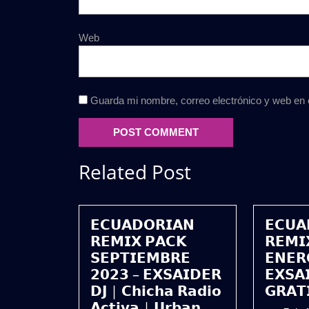
Web
Guarda mi nombre, correo electrónico y web en
Related Post
𝗘𝗖𝗨𝗔𝗗𝗢𝗥𝗜𝗔𝗡
𝗘𝗖𝗨𝗔
𝗥𝗘𝗠𝗜𝗫 𝗣𝗔𝗖𝗞
𝗥𝗘𝗠𝗜
𝗦𝗘𝗣𝗧𝗜𝗘𝗠𝗕𝗥𝗘
𝗘𝗡𝗘𝗥
𝟮𝟬𝟮𝟯 – 𝗘𝗫𝗦𝗔𝗜𝗗𝗘𝗥
𝗘𝗫𝗦𝗔
𝗗𝗝 | 𝗖𝗵𝗶𝗰𝗵𝗮 𝗥𝗮𝗱𝗶𝗼
𝗚𝗥𝗔𝗧
𝗔𝗰𝘁𝗶𝘃𝗮 | 𝗨𝗿𝗯𝗮𝗻