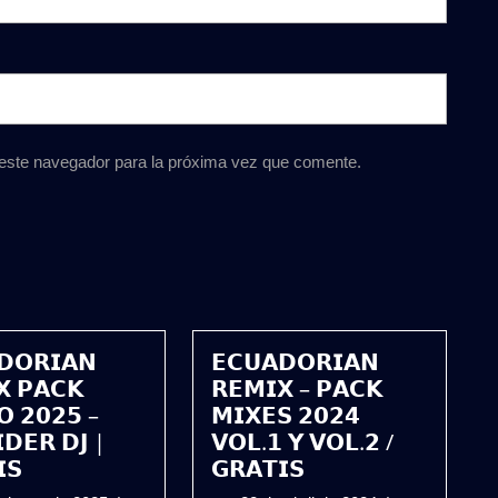
 este navegador para la próxima vez que comente.
𝗗𝗢𝗥𝗜𝗔𝗡
𝗘𝗖𝗨𝗔𝗗𝗢𝗥𝗜𝗔𝗡
𝗫 𝗣𝗔𝗖𝗞
𝗥𝗘𝗠𝗜𝗫 – 𝗣𝗔𝗖𝗞
𝗢 𝟮𝟬𝟮𝟱 –
𝗠𝗜𝗫𝗘𝗦 𝟮𝟬𝟮𝟰
𝗗𝗘𝗥 𝗗𝗝 |
𝗩𝗢𝗟.𝟭 𝗬 𝗩𝗢𝗟.𝟮 /
𝗦
𝗚𝗥𝗔𝗧𝗜𝗦