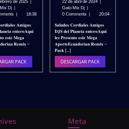
7
22
febrero de 2025
|
22 de abril de 2024
|
𝗘𝗖𝗨𝗔𝗗𝗢𝗥𝗜𝗔𝗡
de
𝗘𝗖𝗨𝗔𝗗𝗢𝗥𝗜𝗔𝗡
de
 Mix Dj
|
Gato Mix Dj
|
𝗥𝗘𝗠𝗜𝗫
febrero
𝗥𝗘𝗠𝗜𝗫
abril
mments
|
18:38
0 Comments
|
20:04
𝗣𝗔𝗖𝗞
de
–
de
𝐨𝐫𝐝𝐢𝐚𝐥𝐞𝐬 𝐀𝐦𝐢𝐠𝐨𝐬
𝐒𝐚𝐥𝐮𝐝𝐨𝐬 𝐂𝐨𝐫𝐝𝐢𝐚𝐥𝐞𝐬 𝐀𝐦𝐢𝐠𝐨𝐬
𝗘𝗡𝗘𝗥𝗢
2025
𝗣𝗔𝗖𝗞
2024
𝐚𝐧𝐞𝐭𝐚 𝐞𝐧𝐭𝐞𝐫𝐨𝐀𝐪𝐮𝐢
𝐃𝐉𝐒 𝐝𝐞𝐥 𝐏𝐥𝐚𝐧𝐞𝐭𝐚 𝐞𝐧𝐭𝐞𝐫𝐨𝐀𝐪𝐮𝐢
𝟮𝟬𝟮𝟱
𝗠𝗜𝗫𝗘𝗦
𝐧𝐭𝐨 𝐞𝐬𝐭𝐞 𝐌𝐞𝐠𝐚
𝐥𝐞𝐬 𝐏𝐫𝐞𝐬𝐞𝐧𝐭𝐨 𝐞𝐬𝐭𝐞 𝐌𝐞𝐠𝐚
–
𝟮𝟬𝟮𝟰
𝐝𝐨𝐫𝐢𝐚𝐧 𝐑𝐞𝐦𝐢𝐱 –
𝐀𝐩𝐨𝐫𝐭𝐞𝐄𝐜𝐮𝐚𝐝𝐨𝐫𝐢𝐚𝐧 𝐑𝐞𝐦𝐢𝐱 –
𝗘𝗫𝗦𝗔𝗜𝗗𝗘𝗥
𝗩𝗢𝗟.𝟭
]
𝐏𝐚𝐜𝐤 [...]
𝗗𝗝
𝗬
|
𝗩𝗢𝗟.𝟮
DESCARGAR
DESCARGAR
ARGAR PACK
DESCARGAR PACK
𝗚𝗥𝗔𝗧𝗜𝗦
/
PACK
PACK
𝗚𝗥𝗔𝗧𝗜𝗦
hives
Meta