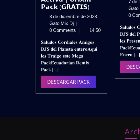
7 de 
𝗣𝗮𝗰𝗸 (𝗚𝗥𝗔𝗧𝗜𝗦)
Gato
0 Co
3
3 de diciembre de 2023
|
𝗘𝗖𝗨𝗔𝗗𝗢𝗥𝗜𝗔𝗡
de
Gato Mix Dj
|
𝐒𝐚𝐥𝐮𝐝𝐨𝐬 𝐂
𝗥𝗘𝗠𝗜𝗫
diciembre
0 Comments
|
14:50
𝐃𝐉𝐒 𝐝𝐞𝐥 𝐏
𝗣𝗔𝗖𝗞
de
𝐥𝐞𝐬 𝐏𝐫𝐞𝐬𝐞
𝐒𝐚𝐥𝐮𝐝𝐨𝐬 𝐂𝐨𝐫𝐝𝐢𝐚𝐥𝐞𝐬 𝐀𝐦𝐢𝐠𝐨𝐬
𝗦𝗘𝗣𝗧𝗜𝗘𝗠𝗕𝗥𝗘
2023
𝐏𝐚𝐜𝐤𝐄𝐜𝐮
𝐃𝐉𝐒 𝐝𝐞𝐥 𝐏𝐥𝐚𝐧𝐞𝐭𝐚 𝐞𝐧𝐭𝐞𝐫𝐨𝐀𝐪𝐮𝐢
𝟮𝟬𝟮𝟯
𝐄𝐧𝐞𝐫𝐨 [...
𝐥𝐞𝐬 𝐓𝐫𝐚𝐢𝐠𝐨 𝐞𝐬𝐭𝐞 𝐌𝐞𝐠𝐚
–
𝐏𝐚𝐜𝐤𝐄𝐜𝐮𝐚𝐝𝐨𝐫𝐢𝐚𝐧 𝐑𝐞𝐦𝐢𝐱 –
𝗘𝗫𝗦𝗔𝗜𝗗𝗘𝗥
DESC
𝐏𝐚𝐜𝐤 [...]
𝗗𝗝
|
DESCARGAR
DESCARGAR PACK
𝗖𝗵𝗶𝗰𝗵𝗮
PACK
𝗥𝗮𝗱𝗶𝗼
𝗔𝗰𝘁𝗶𝘃𝗮
|
𝗨𝗿𝗯𝗮𝗻
𝗣𝗮𝗰𝗸
(𝗚𝗥𝗔𝗧𝗜𝗦)
Arc