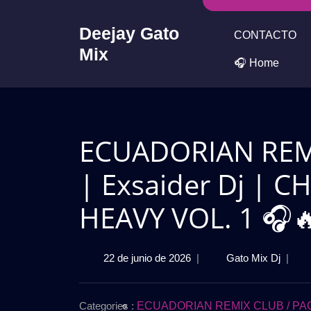
Skip
to
Deejay Gato
CONTACTO
content
Mix
🎧 Home
ECUADORIAN REM
| Exsaider Dj | 
HEAVY VOL. 1 🎧
22
ECUA
22 de junio de 2026
|
Gato Mix Dj
|
de
REMI
junio
PACK
de
MAYO
Categories :
ECUADORIAN REMIX CLUB / PA