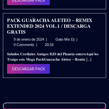
DESCARGAR
DESCARGAR PACK
𝐃𝐄𝐒𝐂𝐀𝐑𝐆𝐀
PACK
𝐆𝐑𝐀𝐓𝐈𝐒
𝐏𝐀𝐂𝐊 𝐆𝐔𝐀𝐑𝐀𝐂𝐇𝐀 𝐀𝐋𝐄𝐓𝐄𝐎 – 𝐑𝐄𝐌𝐈𝐗
𝐄𝐗𝐓𝐄𝐍𝐃𝐄𝐃 𝟐𝟎𝟐𝟒 𝐕𝐎𝐋.𝟏 / 𝐃𝐄𝐒𝐂𝐀𝐑𝐆𝐀
𝐆𝐑𝐀𝐓𝐈𝐒
9
𝐏𝐀𝐂𝐊
9 de enero de 2024
|
Gato Mix Dj
|
de
𝐆𝐔𝐀𝐑𝐀𝐂𝐇𝐀
0 Comments
|
20:16
enero
𝐀𝐋𝐄𝐓𝐄𝐎
𝐒𝐚𝐥𝐮𝐝𝐨𝐬 𝐂𝐨𝐫𝐝𝐢𝐚𝐥𝐞𝐬 𝐀𝐦𝐢𝐠𝐨𝐬 𝐃𝐉𝐒 𝐝𝐞𝐥 𝐏𝐥𝐚𝐧𝐞𝐭𝐚 𝐞𝐧𝐭𝐞𝐫𝐨𝐀𝐪𝐮𝐢 𝐥𝐞𝐬
de
–
𝐓𝐫𝐚𝐢𝐠𝐨 𝐞𝐬𝐭𝐞 𝐌𝐞𝐠𝐚 𝐏𝐚𝐜𝐤𝐆𝐮𝐚𝐫𝐚𝐜𝐡𝐚 𝐀𝐥𝐞𝐭𝐞𝐨 – 𝐑𝐞𝐦𝐢𝐱 [...]
2024
𝐑𝐄𝐌𝐈𝐗
𝐄𝐗𝐓𝐄𝐍𝐃𝐄𝐃
DESCARGAR
DESCARGAR PACK
𝟐𝟎𝟐𝟒
PACK
𝐕𝐎𝐋.𝟏
/
𝐃𝐄𝐒𝐂𝐀𝐑𝐆𝐀
𝐆𝐑𝐀𝐓𝐈𝐒