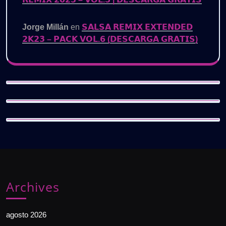
Jorge Millán
en
𝗦𝗔𝗟𝗦𝗔 𝗥𝗘𝗠𝗜𝗫 𝗘𝗫𝗧𝗘𝗡𝗗𝗘𝗗
𝟮𝗞𝟮𝟯 – 𝗣𝗔𝗖𝗞 𝗩𝗢𝗟.𝟲 (𝗗𝗘𝗦𝗖𝗔𝗥𝗚𝗔 𝗚𝗥𝗔𝗧𝗜𝗦)
Archives
agosto 2026