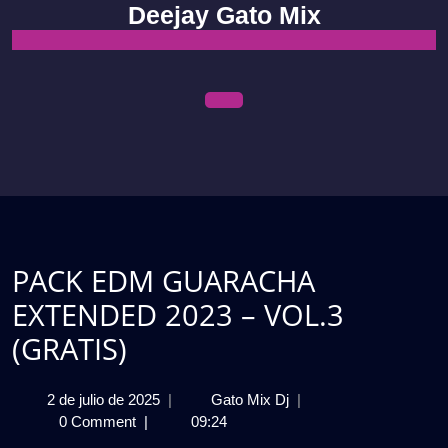
Skip
Deejay Gato Mix
to
content
Open
Menu
PACK EDM GUARACHA
EXTENDED 2023 – VOL.3
(GRATIS)
2
PACK
2 de julio de 2025
|
Gato Mix Dj
|
de
EDM
0 Comment
|
09:24
julio
GUARACHA