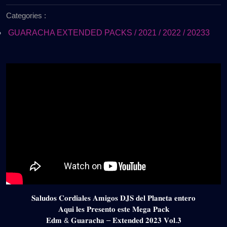
de
EXTENDED
Categories :
2025
2023
–
GUARACHA EXTENDED PACKS / 2021 / 2022 / 20233
VOL.3
(GRATIS)
𝐒𝐚𝐥𝐮𝐝𝐨𝐬 𝐂𝐨𝐫𝐝𝐢𝐚𝐥𝐞𝐬 𝐀𝐦𝐢𝐠𝐨𝐬 𝐃𝐉𝐒 𝐝𝐞𝐥 𝐏𝐥𝐚𝐧𝐞𝐭𝐚 𝐞𝐧𝐭𝐞𝐫𝐨
𝐀𝐪𝐮𝐢 𝐥𝐞𝐬 𝐏𝐫𝐞𝐬𝐞𝐧𝐭𝐨 𝐞𝐬𝐭𝐞 𝐌𝐞𝐠𝐚 𝐏𝐚𝐜𝐤
𝐄𝐝𝐦 & 𝐆𝐮𝐚𝐫𝐚𝐜𝐡𝐚 – 𝐄𝐱𝐭𝐞𝐧𝐝𝐞𝐝 𝟐𝟎𝟐𝟑 𝐕𝐨𝐥.𝟑