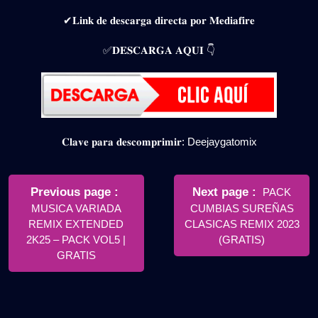
✔𝐋𝐢𝐧𝐤 𝐝𝐞 𝐝𝐞𝐬𝐜𝐚𝐫𝐠𝐚 𝐝𝐢𝐫𝐞𝐜𝐭𝐚 𝐩𝐨𝐫 𝐌𝐞𝐝𝐢𝐚𝐟𝐢𝐫𝐞
✅𝐃𝐄𝐒𝐂𝐀𝐑𝐆𝐀 𝐀𝐐𝐔𝐈 👇
𝐂𝐥𝐚𝐯𝐞 𝐩𝐚𝐫𝐚 𝐝𝐞𝐬𝐜𝐨𝐦𝐩𝐫𝐢𝐦𝐢𝐫: Deejaygatomix
Navegación
de
Older
Newer
Previous page
Next page
PACK
Posts
Posts
MUSICA VARIADA
CUMBIAS SUREÑAS
entradas
REMIX EXTENDED
CLASICAS REMIX 2023
2K25 – PACK VOL5 |
(GRATIS)
GRATIS