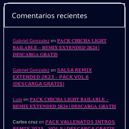
Comentarios recientes
Gabriel Gonzalez
en
𝐏𝐀𝐂𝐊 𝐂𝐇𝐈𝐂𝐇𝐀 𝐋𝐈𝐆𝐇𝐓
𝐁𝐀𝐈𝐋𝐀𝐁𝐋𝐄 – 𝐑𝐄𝐌𝐈𝐗 𝐄𝐗𝐓𝐄𝐍𝐃𝐄𝐃 𝟐𝐊𝟐𝟒 |
𝐃𝐄𝐒𝐂𝐀𝐑𝐆𝐀 𝐆𝐑𝐀𝐓𝐈𝐒
Gabriel Gonzalez
en
𝗦𝗔𝗟𝗦𝗔 𝗥𝗘𝗠𝗜𝗫
𝗘𝗫𝗧𝗘𝗡𝗗𝗘𝗗 𝟮𝗞𝟮𝟯 – 𝗣𝗔𝗖𝗞 𝗩𝗢𝗟.𝟲
(𝗗𝗘𝗦𝗖𝗔𝗥𝗚𝗔 𝗚𝗥𝗔𝗧𝗜𝗦)
Luis
en
𝐏𝐀𝐂𝐊 𝐂𝐇𝐈𝐂𝐇𝐀 𝐋𝐈𝐆𝐇𝐓 𝐁𝐀𝐈𝐋𝐀𝐁𝐋𝐄 –
𝐑𝐄𝐌𝐈𝐗 𝐄𝐗𝐓𝐄𝐍𝐃𝐄𝐃 𝟐𝐊𝟐𝟒 | 𝐃𝐄𝐒𝐂𝐀𝐑𝐆𝐀 𝐆𝐑𝐀𝐓𝐈𝐒
Carlos cruz
en
𝗣𝗔𝗖𝗞 𝗩𝗔𝗟𝗟𝗘𝗡𝗔𝗧𝗢𝗦 𝗜𝗡𝗧𝗥𝗢𝗦
𝗥𝗘𝗠𝗜𝗫 𝟮𝟬𝟮𝟯 – 𝗩𝗢𝗟.𝟱 | 𝗗𝗘𝗦𝗖𝗔𝗥𝗚𝗔 𝗚𝗥𝗔𝗧𝗜𝗦