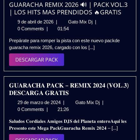
GUARACHA REMIX 2026 🔊 | PACK VOL.3
| LOS HITS MAS PRENDIDOS 🔥GRATIS
9
GUARACHA
9 de abril de 2026
|
Gato Mix Dj
|
de
REMIX
0 Comments
|
01:54
abril
2026
Prepárate para romper la pista con este nuevo packde
de
🔊
guaracha remix 2026, cargado con los [...]
2026
|
PACK
DESCARGAR
DESCARGAR PACK
VOL.3
PACK
|
LOS
HITS
𝐆𝐔𝐀𝐑𝐀𝐂𝐇𝐀 𝐏𝐀𝐂𝐊 – 𝐑𝐄𝐌𝐈𝐗 𝟐𝟎𝟐𝟒 (𝐕𝐎𝐋.𝟑)
MAS
𝐃𝐄𝐒𝐂𝐀𝐑𝐆𝐀 𝐆𝐑𝐀𝐓𝐈𝐒
PRENDIDOS
29
𝐆𝐔𝐀𝐑𝐀𝐂𝐇𝐀
29 de marzo de 2024
|
Gato Mix Dj
|
🔥
de
𝐏𝐀𝐂𝐊
0 Comments
|
21:26
GRATIS
marzo
–
𝐒𝐚𝐥𝐮𝐝𝐨𝐬 𝐂𝐨𝐫𝐝𝐢𝐚𝐥𝐞𝐬 𝐀𝐦𝐢𝐠𝐨𝐬 𝐃𝐉𝐒 𝐝𝐞𝐥 𝐏𝐥𝐚𝐧𝐞𝐭𝐚 𝐞𝐧𝐭𝐞𝐫𝐨𝐀𝐪𝐮𝐢́ 𝐥𝐞𝐬
de
𝐑𝐄𝐌𝐈𝐗
𝐏𝐫𝐞𝐬𝐞𝐧𝐭𝐨 𝐞𝐬𝐭𝐞 𝐌𝐞𝐠𝐚 𝐏𝐚𝐜𝐤𝐆𝐮𝐚𝐫𝐚𝐜𝐡𝐚 𝐑𝐞𝐦𝐢𝐱 𝟐𝟎𝟐𝟒 – [...]
2024
𝟐𝟎𝟐𝟒
(𝐕𝐎𝐋.𝟑)