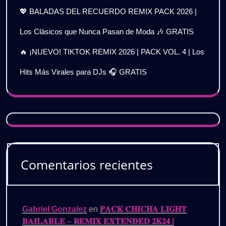
💖 BALADAS DEL RECUERDO REMIX PACK 2026 |
Los Clásicos que Nunca Pasan de Moda 🎶 GRATIS
🔥 ¡NUEVO! TIKTOK REMIX 2026 | PACK VOL. 4 | Los
Hits Más Virales para DJs 🎧 GRATIS
Comentarios recientes
Gabriel Gonzalez
en
𝐏𝐀𝐂𝐊 𝐂𝐇𝐈𝐂𝐇𝐀 𝐋𝐈𝐆𝐇𝐓
𝐁𝐀𝐈𝐋𝐀𝐁𝐋𝐄 – 𝐑𝐄𝐌𝐈𝐗 𝐄𝐗𝐓𝐄𝐍𝐃𝐄𝐃 𝟐𝐊𝟐𝟒 |