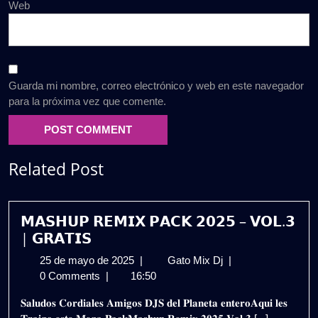
Web
Guarda mi nombre, correo electrónico y web en este navegador
para la próxima vez que comente.
Related Post
𝗠𝗔𝗦𝗛𝗨𝗣 𝗥𝗘𝗠𝗜𝗫 𝗣𝗔𝗖𝗞 𝟮𝟬𝟮𝟱 – 𝗩𝗢𝗟.𝟯
| 𝗚𝗥𝗔𝗧𝗜𝗦
25
𝗠𝗔𝗦𝗛𝗨𝗣
25 de mayo de 2025
|
Gato Mix Dj
|
de
𝗥𝗘𝗠𝗜𝗫
0 Comments
|
16:50
mayo
𝗣𝗔𝗖𝗞
𝐒𝐚𝐥𝐮𝐝𝐨𝐬 𝐂𝐨𝐫𝐝𝐢𝐚𝐥𝐞𝐬 𝐀𝐦𝐢𝐠𝐨𝐬 𝐃𝐉𝐒 𝐝𝐞𝐥 𝐏𝐥𝐚𝐧𝐞𝐭𝐚 𝐞𝐧𝐭𝐞𝐫𝐨𝐀𝐪𝐮𝐢 𝐥𝐞𝐬
de
𝟮𝟬𝟮𝟱