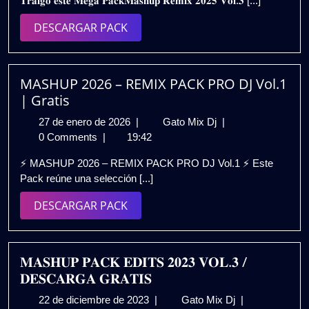
𝐓𝐫𝐚𝐢𝐠𝐨 𝐞𝐬𝐭𝐞 𝐌𝐞𝐠𝐚 𝐏𝐚𝐜𝐤𝐌𝐚𝐬𝐡𝐮𝐩 𝐑𝐞𝐦𝐢𝐱 𝟐𝟎𝟐𝟓 𝐕𝐨𝐥.𝟑 [...]
2025
–
𝗩𝗢𝗟.𝟯
DESCARGAR
DESCARGAR PACK
|
PACK
𝗚𝗥𝗔𝗧𝗜𝗦
MASHUP 2026 – REMIX PACK PRO DJ Vol.1
| Gratis
27
MASHUP
27 de enero de 2026
|
Gato Mix Dj
|
de
2026
0 Comments
|
19:42
enero
–
⚡ MASHUP 2026 – REMIX PACK PRO DJ Vol.1 ⚡ Este
de
REMIX
Pack reúne una selección [...]
2026
PACK
PRO
DESCARGAR
DESCARGAR PACK
DJ
PACK
Vol.1
|
Gratis
𝐌𝐀𝐒𝐇𝐔𝐏 𝐏𝐀𝐂𝐊 𝐄𝐃𝐈𝐓𝐒 𝟐𝟎𝟐𝟑 𝐕𝐎𝐋.𝟑 /
𝐃𝐄𝐒𝐂𝐀𝐑𝐆𝐀 𝐆𝐑𝐀𝐓𝐈𝐒
22
𝐌𝐀𝐒𝐇𝐔𝐏
22 de diciembre de 2023
|
Gato Mix Dj
|