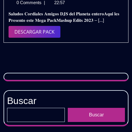
de
𝐏𝐀𝐂𝐊
0 Comments
|
22:57
diciembre
𝐄𝐃𝐈𝐓𝐒
𝐒𝐚𝐥𝐮𝐝𝐨𝐬 𝐂𝐨𝐫𝐝𝐢𝐚𝐥𝐞𝐬 𝐀𝐦𝐢𝐠𝐨𝐬 𝐃𝐉𝐒 𝐝𝐞𝐥 𝐏𝐥𝐚𝐧𝐞𝐭𝐚 𝐞𝐧𝐭𝐞𝐫𝐨𝐀𝐪𝐮𝐢́ 𝐥𝐞𝐬
de
𝟐𝟎𝟐𝟑
𝐏𝐫𝐞𝐬𝐞𝐧𝐭𝐨 𝐞𝐬𝐭𝐞 𝐌𝐞𝐠𝐚 𝐏𝐚𝐜𝐤𝐌𝐚𝐬𝐡𝐮𝐩 𝐄𝐝𝐢𝐭𝐬 𝟐𝟎𝟐𝟑 – [...]
2023
𝐕𝐎𝐋.𝟑
/
DESCARGAR
DESCARGAR PACK
𝐃𝐄𝐒𝐂𝐀𝐑𝐆𝐀
PACK
𝐆𝐑𝐀𝐓𝐈𝐒
Buscar
Buscar