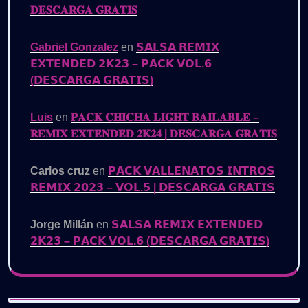
𝐃𝐄𝐒𝐂𝐀𝐑𝐆𝐀 𝐆𝐑𝐀𝐓𝐈𝐒
Gabriel Gonzalez
en
𝗦𝗔𝗟𝗦𝗔 𝗥𝗘𝗠𝗜𝗫
𝗘𝗫𝗧𝗘𝗡𝗗𝗘𝗗 𝟮𝗞𝟮𝟯 – 𝗣𝗔𝗖𝗞 𝗩𝗢𝗟.𝟲
(𝗗𝗘𝗦𝗖𝗔𝗥𝗚𝗔 𝗚𝗥𝗔𝗧𝗜𝗦)
Luis
en
𝐏𝐀𝐂𝐊 𝐂𝐇𝐈𝐂𝐇𝐀 𝐋𝐈𝐆𝐇𝐓 𝐁𝐀𝐈𝐋𝐀𝐁𝐋𝐄 –
𝐑𝐄𝐌𝐈𝐗 𝐄𝐗𝐓𝐄𝐍𝐃𝐄𝐃 𝟐𝐊𝟐𝟒 | 𝐃𝐄𝐒𝐂𝐀𝐑𝐆𝐀 𝐆𝐑𝐀𝐓𝐈𝐒
Carlos cruz
en
𝗣𝗔𝗖𝗞 𝗩𝗔𝗟𝗟𝗘𝗡𝗔𝗧𝗢𝗦 𝗜𝗡𝗧𝗥𝗢𝗦
𝗥𝗘𝗠𝗜𝗫 𝟮𝟬𝟮𝟯 – 𝗩𝗢𝗟.𝟱 | 𝗗𝗘𝗦𝗖𝗔𝗥𝗚𝗔 𝗚𝗥𝗔𝗧𝗜𝗦
Jorge Millán
en
𝗦𝗔𝗟𝗦𝗔 𝗥𝗘𝗠𝗜𝗫 𝗘𝗫𝗧𝗘𝗡𝗗𝗘𝗗
𝟮𝗞𝟮𝟯 – 𝗣𝗔𝗖𝗞 𝗩𝗢𝗟.𝟲 (𝗗𝗘𝗦𝗖𝗔𝗥𝗚𝗔 𝗚𝗥𝗔𝗧𝗜𝗦)