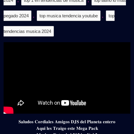
2024
,
top 1 en tendencias de musica
,
top latino lo mas
pegado 2024
,
top musica tendencia youtube
,
top
tendencias musica 2024
𝐒𝐚𝐥𝐮𝐝𝐨𝐬 𝐂𝐨𝐫𝐝𝐢𝐚𝐥𝐞𝐬 𝐀𝐦𝐢𝐠𝐨𝐬 𝐃𝐉𝐒 𝐝𝐞𝐥 𝐏𝐥𝐚𝐧𝐞𝐭𝐚 𝐞𝐧𝐭𝐞𝐫𝐨
𝐀𝐪𝐮𝐢 𝐥𝐞𝐬 𝐓𝐫𝐚𝐢𝐠𝐨 𝐞𝐬𝐭𝐞 𝐌𝐞𝐠𝐚 𝐏𝐚𝐜𝐤