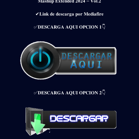
𝐌𝐚𝐬𝐡𝐮𝐩 𝐄𝐱𝐭𝐞𝐧𝐝𝐞𝐝 𝟐𝟎𝟐𝟒 – 𝐕𝐨𝐥.𝟐
✔𝐋𝐢𝐧𝐤 𝐝𝐞 𝐝𝐞𝐬𝐜𝐚𝐫𝐠𝐚 𝐩𝐨𝐫 𝐌𝐞𝐝𝐢𝐚𝐟𝐢𝐫𝐞
✅𝐃𝐄𝐒𝐂𝐀𝐑𝐆𝐀 𝐀𝐐𝐔𝐈 𝐎𝐏𝐂𝐈𝐎𝐍 𝟏👇
✅𝐃𝐄𝐒𝐂𝐀𝐑𝐆𝐀 𝐀𝐐𝐔𝐈 𝐎𝐏𝐂𝐈𝐎𝐍 𝟐👇