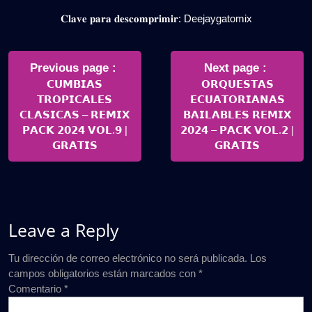
𝐂𝐥𝐚𝐯𝐞 𝐩𝐚𝐫𝐚 𝐝𝐞𝐬𝐜𝐨𝐦𝐩𝐫𝐢𝐦𝐢𝐫: Deejaygatomix
Navegación
de
Older
Newer
Previous page
Next page
Posts
Posts
𝗖𝗨𝗠𝗕𝗜𝗔𝗦
𝗢𝗥𝗤𝗨𝗘𝗦𝗧𝗔𝗦
entradas
𝗧𝗥𝗢𝗣𝗜𝗖𝗔𝗟𝗘𝗦
𝗘𝗖𝗨𝗔𝗧𝗢𝗥𝗜𝗔𝗡𝗔𝗦
𝗖𝗟𝗔𝗦𝗜𝗖𝗔𝗦 – 𝗥𝗘𝗠𝗜𝗫
𝗕𝗔𝗜𝗟𝗔𝗕𝗟𝗘𝗦 𝗥𝗘𝗠𝗜𝗫
𝗣𝗔𝗖𝗞 𝟮𝟬𝟮𝟰 𝗩𝗢𝗟.𝟵 |
𝟮𝟬𝟮𝟰 – 𝗣𝗔𝗖𝗞 𝗩𝗢𝗟.𝟮 |
𝗚𝗥𝗔𝗧𝗜𝗦
𝗚𝗥𝗔𝗧𝗜𝗦
Leave a Reply
Tu dirección de correo electrónico no será publicada.
Los
campos obligatorios están marcados con
*
Comentario
*