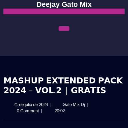
Skip
Deejay Gato Mix
to
content
Open
Menu
𝗠𝗔𝗦𝗛𝗨𝗣 𝗘𝗫𝗧𝗘𝗡𝗗𝗘𝗗 𝗣𝗔𝗖𝗞
𝟮𝟬𝟮𝟰 – 𝗩𝗢𝗟.𝟮 | 𝗚𝗥𝗔𝗧𝗜𝗦
21
𝗠𝗔𝗦𝗛𝗨𝗣
21 de julio de 2024
|
Gato Mix Dj
|
de
𝗘𝗫𝗧𝗘𝗡𝗗𝗘𝗗
0 Comment
|
20:02
julio
𝗣𝗔𝗖𝗞
de
𝟮𝟬𝟮𝟰