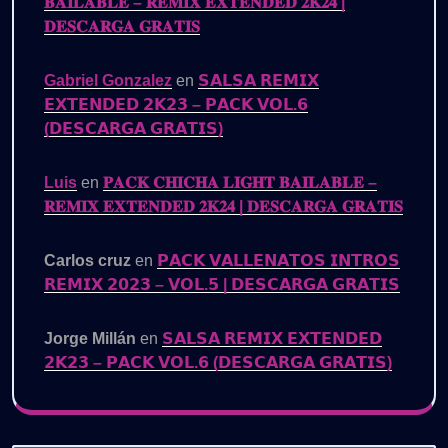
𝐁𝐀𝐈𝐋𝐀𝐁𝐋𝐄 – 𝐑𝐄𝐌𝐈𝐗 𝐄𝐗𝐓𝐄𝐍𝐃𝐄𝐃 𝟐𝐊𝟐𝟒 |
𝐃𝐄𝐒𝐂𝐀𝐑𝐆𝐀 𝐆𝐑𝐀𝐓𝐈𝐒
Gabriel Gonzalez
en
𝗦𝗔𝗟𝗦𝗔 𝗥𝗘𝗠𝗜𝗫
𝗘𝗫𝗧𝗘𝗡𝗗𝗘𝗗 𝟮𝗞𝟮𝟯 – 𝗣𝗔𝗖𝗞 𝗩𝗢𝗟.𝟲
(𝗗𝗘𝗦𝗖𝗔𝗥𝗚𝗔 𝗚𝗥𝗔𝗧𝗜𝗦)
Luis
en
𝐏𝐀𝐂𝐊 𝐂𝐇𝐈𝐂𝐇𝐀 𝐋𝐈𝐆𝐇𝐓 𝐁𝐀𝐈𝐋𝐀𝐁𝐋𝐄 –
𝐑𝐄𝐌𝐈𝐗 𝐄𝐗𝐓𝐄𝐍𝐃𝐄𝐃 𝟐𝐊𝟐𝟒 | 𝐃𝐄𝐒𝐂𝐀𝐑𝐆𝐀 𝐆𝐑𝐀𝐓𝐈𝐒
Carlos cruz
en
𝗣𝗔𝗖𝗞 𝗩𝗔𝗟𝗟𝗘𝗡𝗔𝗧𝗢𝗦 𝗜𝗡𝗧𝗥𝗢𝗦
𝗥𝗘𝗠𝗜𝗫 𝟮𝟬𝟮𝟯 – 𝗩𝗢𝗟.𝟱 | 𝗗𝗘𝗦𝗖𝗔𝗥𝗚𝗔 𝗚𝗥𝗔𝗧𝗜𝗦
Jorge Millán
en
𝗦𝗔𝗟𝗦𝗔 𝗥𝗘𝗠𝗜𝗫 𝗘𝗫𝗧𝗘𝗡𝗗𝗘𝗗
𝟮𝗞𝟮𝟯 – 𝗣𝗔𝗖𝗞 𝗩𝗢𝗟.𝟲 (𝗗𝗘𝗦𝗖𝗔𝗥𝗚𝗔 𝗚𝗥𝗔𝗧𝗜𝗦)