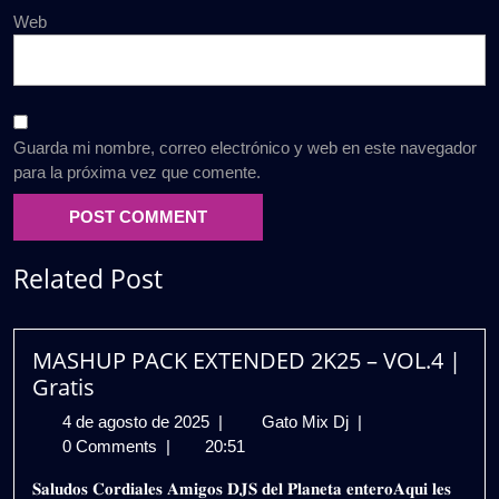
Web
Guarda mi nombre, correo electrónico y web en este navegador
para la próxima vez que comente.
Related Post
MASHUP PACK EXTENDED 2K25 – VOL.4 |
Gratis
4
MASHUP
4 de agosto de 2025
|
Gato Mix Dj
|
de
PACK
0 Comments
|
20:51
agosto
EXTENDED
𝐒𝐚𝐥𝐮𝐝𝐨𝐬 𝐂𝐨𝐫𝐝𝐢𝐚𝐥𝐞𝐬 𝐀𝐦𝐢𝐠𝐨𝐬 𝐃𝐉𝐒 𝐝𝐞𝐥 𝐏𝐥𝐚𝐧𝐞𝐭𝐚 𝐞𝐧𝐭𝐞𝐫𝐨𝐀𝐪𝐮𝐢 𝐥𝐞𝐬
de
2K25