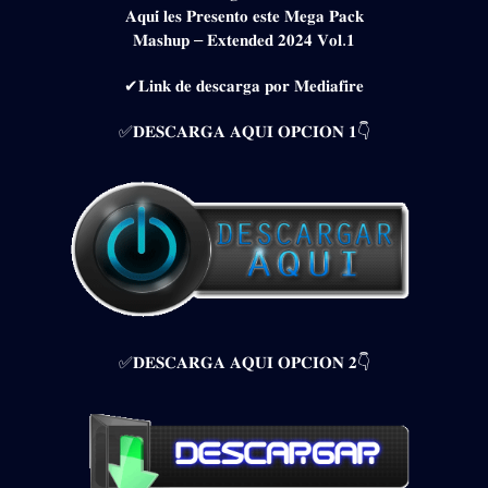
𝐀𝐪𝐮𝐢́ 𝐥𝐞𝐬 𝐏𝐫𝐞𝐬𝐞𝐧𝐭𝐨 𝐞𝐬𝐭𝐞 𝐌𝐞𝐠𝐚 𝐏𝐚𝐜𝐤
𝐌𝐚𝐬𝐡𝐮𝐩 – 𝐄𝐱𝐭𝐞𝐧𝐝𝐞𝐝 𝟐𝟎𝟐𝟒 𝐕𝐨𝐥.𝟏
✔𝐋𝐢𝐧𝐤 𝐝𝐞 𝐝𝐞𝐬𝐜𝐚𝐫𝐠𝐚 𝐩𝐨𝐫 𝐌𝐞𝐝𝐢𝐚𝐟𝐢𝐫𝐞
✅𝐃𝐄𝐒𝐂𝐀𝐑𝐆𝐀 𝐀𝐐𝐔𝐈 𝐎𝐏𝐂𝐈𝐎𝐍 𝟏👇
✅𝐃𝐄𝐒𝐂𝐀𝐑𝐆𝐀 𝐀𝐐𝐔𝐈 𝐎𝐏𝐂𝐈𝐎𝐍 𝟐👇