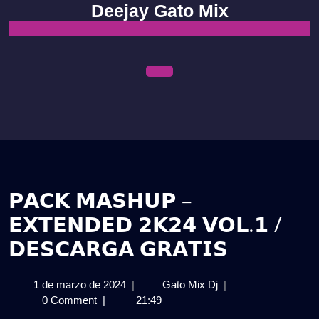
Skip
Deejay Gato Mix
to
content
Open
Menu
𝗣𝗔𝗖𝗞 𝗠𝗔𝗦𝗛𝗨𝗣 –
𝗘𝗫𝗧𝗘𝗡𝗗𝗘𝗗 𝟮𝗞𝟮𝟰 𝗩𝗢𝗟.𝟭 /
𝗗𝗘𝗦𝗖𝗔𝗥𝗚𝗔 𝗚𝗥𝗔𝗧𝗜𝗦
1
𝗣𝗔𝗖𝗞
1 de marzo de 2024
|
Gato Mix Dj
|
de
𝗠𝗔𝗦𝗛𝗨𝗣
0 Comment
|
21:49
marzo
–