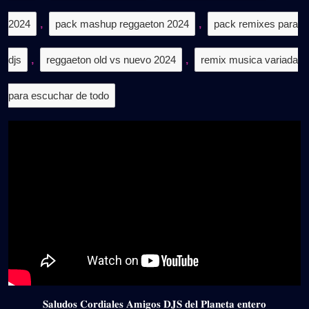
2024
,
pack mashup reggaeton 2024
,
pack remixes para
djs
,
reggaeton old vs nuevo 2024
,
remix musica variada
para escuchar de todo
𝐒𝐚𝐥𝐮𝐝𝐨𝐬 𝐂𝐨𝐫𝐝𝐢𝐚𝐥𝐞𝐬 𝐀𝐦𝐢𝐠𝐨𝐬 𝐃𝐉𝐒 𝐝𝐞𝐥 𝐏𝐥𝐚𝐧𝐞𝐭𝐚 𝐞𝐧𝐭𝐞𝐫𝐨