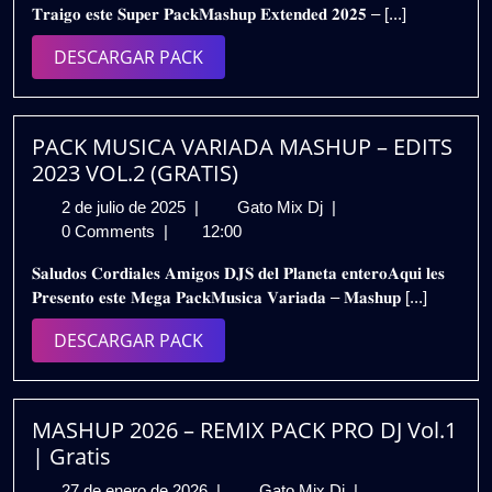
𝐓𝐫𝐚𝐢𝐠𝐨 𝐞𝐬𝐭𝐞 𝐒𝐮𝐩𝐞𝐫 𝐏𝐚𝐜𝐤𝐌𝐚𝐬𝐡𝐮𝐩 𝐄𝐱𝐭𝐞𝐧𝐝𝐞𝐝 𝟐𝟎𝟐𝟓 – [...]
2025
–
VOL.4
DESCARGAR
DESCARGAR PACK
|
PACK
Gratis
PACK MUSICA VARIADA MASHUP – EDITS
2023 VOL.2 (GRATIS)
2
PACK
2 de julio de 2025
|
Gato Mix Dj
|
de
MUSICA
0 Comments
|
12:00
julio
VARIADA
𝐒𝐚𝐥𝐮𝐝𝐨𝐬 𝐂𝐨𝐫𝐝𝐢𝐚𝐥𝐞𝐬 𝐀𝐦𝐢𝐠𝐨𝐬 𝐃𝐉𝐒 𝐝𝐞𝐥 𝐏𝐥𝐚𝐧𝐞𝐭𝐚 𝐞𝐧𝐭𝐞𝐫𝐨𝐀𝐪𝐮𝐢 𝐥𝐞𝐬
de
MASHUP
𝐏𝐫𝐞𝐬𝐞𝐧𝐭𝐨 𝐞𝐬𝐭𝐞 𝐌𝐞𝐠𝐚 𝐏𝐚𝐜𝐤𝐌𝐮𝐬𝐢𝐜𝐚 𝐕𝐚𝐫𝐢𝐚𝐝𝐚 – 𝐌𝐚𝐬𝐡𝐮𝐩 [...]
2025
–
EDITS
DESCARGAR
DESCARGAR PACK
2023
PACK
VOL.2
(GRATIS)
MASHUP 2026 – REMIX PACK PRO DJ Vol.1
| Gratis
27
MASHUP
27 de enero de 2026
|
Gato Mix Dj
|