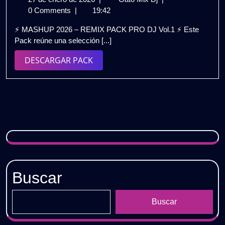
de
2026
0 Comments
|
19:42
enero
–
⚡ MASHUP 2026 – REMIX PACK PRO DJ Vol.1 ⚡ Este
de
REMIX
Pack reúne una selección [...]
2026
PACK
PRO
DESCARGAR
DESCARGAR PACK
DJ
PACK
Vol.1
|
Gratis
Buscar
Buscar