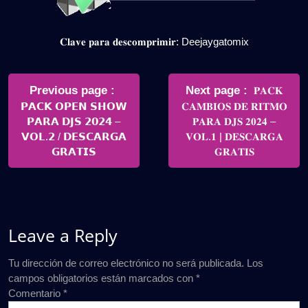
𝐂𝐥𝐚𝐯𝐞 𝐩𝐚𝐫𝐚 𝐝𝐞𝐬𝐜𝐨𝐦𝐩𝐫𝐢𝐦𝐢𝐫: Deejaygatomix
Navegación
de
Older
Newer
Previous page
Next page
𝐏𝐀𝐂𝐊
Posts
Posts
𝗣𝗔𝗖𝗞 𝗢𝗣𝗘𝗡 𝗦𝗛𝗢𝗪
𝐂𝐀𝐌𝐁𝐈𝐎𝐒 𝐃𝐄 𝐑𝐈𝐓𝐌𝐎
entradas
𝗣𝗔𝗥𝗔 𝗗𝗝𝗦 𝟮𝟬𝟮𝟰 –
𝐏𝐀𝐑𝐀 𝐃𝐉𝐒 𝟐𝟎𝟐𝟒 –
𝗩𝗢𝗟.𝟮 / 𝗗𝗘𝗦𝗖𝗔𝗥𝗚𝗔
𝐕𝐎𝐋.𝟏 | 𝐃𝐄𝐒𝐂𝐀𝐑𝐆𝐀
𝗚𝗥𝗔𝗧𝗜𝗦
𝐆𝐑𝐀𝐓𝐈𝐒
Leave a Reply
Tu dirección de correo electrónico no será publicada.
Los
campos obligatorios están marcados con
*
Comentario
*