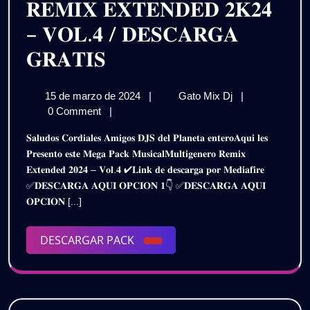
𝐑𝐄𝐌𝐈𝐗 𝐄𝐗𝐓𝐄𝐍𝐃𝐄𝐃 𝟐𝐊𝟐𝟒
– 𝐕𝐎𝐋.𝟒 / 𝐃𝐄𝐒𝐂𝐀𝐑𝐆𝐀
𝐏𝐀𝐂𝐊
𝐆𝐑𝐀𝐓𝐈𝐒
𝐌𝐔𝐋𝐓𝐈𝐆𝐄𝐍𝐄𝐑𝐎
15
𝐏𝐀𝐂𝐊
15 de marzo de 2024
|
Gato Mix Dj
|
𝐑𝐄𝐌𝐈𝐗
de
𝐌𝐔𝐋𝐓𝐈𝐆𝐄𝐍𝐄𝐑
0 Comment
|
𝐄𝐗𝐓𝐄𝐍𝐃𝐄𝐃
marzo
𝐑𝐄𝐌𝐈𝐗
𝐒𝐚𝐥𝐮𝐝𝐨𝐬 𝐂𝐨𝐫𝐝𝐢𝐚𝐥𝐞𝐬 𝐀𝐦𝐢𝐠𝐨𝐬 𝐃𝐉𝐒 𝐝𝐞𝐥 𝐏𝐥𝐚𝐧𝐞𝐭𝐚 𝐞𝐧𝐭𝐞𝐫𝐨𝐀𝐪𝐮𝐢 𝐥𝐞𝐬
de
𝐄𝐗𝐓𝐄𝐍𝐃𝐄𝐃
𝟐𝐊𝟐𝟒
𝐏𝐫𝐞𝐬𝐞𝐧𝐭𝐨 𝐞𝐬𝐭𝐞 𝐌𝐞𝐠𝐚 𝐏𝐚𝐜𝐤 𝐌𝐮𝐬𝐢𝐜𝐚𝐥𝐌𝐮𝐥𝐭𝐢𝐠𝐞𝐧𝐞𝐫𝐨 𝐑𝐞𝐦𝐢𝐱
2024
𝟐𝐊𝟐𝟒
𝐄𝐱𝐭𝐞𝐧𝐝𝐞𝐝 𝟐𝟎𝟐𝟒 – 𝐕𝐨𝐥.𝟒 ✔𝐋𝐢𝐧𝐤 𝐝𝐞 𝐝𝐞𝐬𝐜𝐚𝐫𝐠𝐚 𝐩𝐨𝐫 𝐌𝐞𝐝𝐢𝐚𝐟𝐢𝐫𝐞
–
–
✅𝐃𝐄𝐒𝐂𝐀𝐑𝐆𝐀 𝐀𝐐𝐔𝐈 𝐎𝐏𝐂𝐈𝐎𝐍 𝟏👇 ✅𝐃𝐄𝐒𝐂𝐀𝐑𝐆𝐀 𝐀𝐐𝐔𝐈
𝐕𝐎𝐋.𝟒
𝐕𝐎𝐋.𝟒
𝐎𝐏𝐂𝐈𝐎𝐍 [...]
/
𝐃𝐄𝐒𝐂𝐀𝐑𝐆𝐀
/
𝐆𝐑𝐀𝐓𝐈𝐒
DESCARGAR
DESCARGAR PACK
𝐃𝐄𝐒𝐂𝐀𝐑𝐆𝐀
PACK
𝐆𝐑𝐀𝐓𝐈𝐒