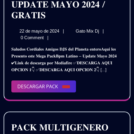
𝐔𝐏𝐃𝐀𝐓𝐄 𝐌𝐀𝐘𝐎 𝟐𝟎𝟐𝟒 /
𝐏𝐀𝐂𝐊
𝐆𝐑𝐀𝐓𝐈𝐒
𝐁𝐏𝐌
22
𝐏𝐀𝐂𝐊
22 de mayo de 2024
|
Gato Mix Dj
|
𝐋𝐀𝐓𝐈𝐍𝐎
de
𝐁𝐏𝐌
0 Comment
|
–
mayo
𝐋𝐀𝐓𝐈𝐍𝐎
𝐒𝐚𝐥𝐮𝐝𝐨𝐬 𝐂𝐨𝐫𝐝𝐢𝐚𝐥𝐞𝐬 𝐀𝐦𝐢𝐠𝐨𝐬 𝐃𝐉𝐒 𝐝𝐞𝐥 𝐏𝐥𝐚𝐧𝐞𝐭𝐚 𝐞𝐧𝐭𝐞𝐫𝐨𝐀𝐪𝐮𝐢 𝐥𝐞𝐬
de
–
𝐔𝐏𝐃𝐀𝐓𝐄
𝐏𝐫𝐞𝐬𝐞𝐧𝐭𝐨 𝐞𝐬𝐭𝐞 𝐌𝐞𝐠𝐚 𝐏𝐚𝐜𝐤𝐁𝐩𝐦 𝐋𝐚𝐭𝐢𝐧𝐨 – 𝐔𝐩𝐝𝐚𝐭𝐞 𝐌𝐚𝐲𝐨 𝟐𝟎𝟐𝟒
2024
𝐔𝐏𝐃𝐀𝐓𝐄
✔𝐋𝐢𝐧𝐤 𝐝𝐞 𝐝𝐞𝐬𝐜𝐚𝐫𝐠𝐚 𝐩𝐨𝐫 𝐌𝐞𝐝𝐢𝐚𝐟𝐢𝐫𝐞 ✅𝐃𝐄𝐒𝐂𝐀𝐑𝐆𝐀 𝐀𝐐𝐔𝐈
𝐌𝐀𝐘𝐎
𝐌𝐀𝐘𝐎
𝐎𝐏𝐂𝐈𝐎𝐍 𝟏👇 ✅𝐃𝐄𝐒𝐂𝐀𝐑𝐆𝐀 𝐀𝐐𝐔𝐈 𝐎𝐏𝐂𝐈𝐎𝐍 𝟐👇 [...]
𝟐𝟎𝟐𝟒
𝟐𝟎𝟐𝟒
/
𝐆𝐑𝐀𝐓𝐈𝐒
DESCARGAR
DESCARGAR PACK
/
PACK
𝐆𝐑𝐀𝐓𝐈𝐒
𝐏𝐀𝐂𝐊 𝐌𝐔𝐋𝐓𝐈𝐆𝐄𝐍𝐄𝐑𝐎