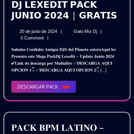
𝗗𝗝 𝗟𝗘𝗫𝗘𝗗𝗜𝗧 𝗣𝗔𝗖𝗞
𝗗𝗝
𝗝𝗨𝗡𝗜𝗢 𝟮𝟬𝟮𝟰 | 𝗚𝗥𝗔𝗧𝗜𝗦
𝗟𝗘
20
𝗗𝗝
20 de junio de 2024
|
Gato Mix Dj
|
𝗣𝗔
de
𝗟𝗘𝗫𝗘𝗗𝗜𝗧
0 Comment
|
𝗝𝗨
junio
𝗣𝗔𝗖𝗞
𝐒𝐚𝐥𝐮𝐝𝐨𝐬 𝐂𝐨𝐫𝐝𝐢𝐚𝐥𝐞𝐬 𝐀𝐦𝐢𝐠𝐨𝐬 𝐃𝐉𝐒 𝐝𝐞𝐥 𝐏𝐥𝐚𝐧𝐞𝐭𝐚 𝐞𝐧𝐭𝐞𝐫𝐨𝐀𝐪𝐮𝐢 𝐥𝐞𝐬
de
𝗝𝗨𝗡𝗜𝗢
𝟮𝟬
𝐏𝐫𝐞𝐬𝐞𝐧𝐭𝐨 𝐞𝐬𝐭𝐞 𝐌𝐞𝐠𝐚 𝐏𝐚𝐜𝐤𝐃𝐣 𝐋𝐞𝐱𝐞𝐝𝐢𝐭 – 𝐔𝐩𝐝𝐚𝐭𝐞 𝐉𝐮𝐧𝐢𝐨 𝟐𝟎𝟐𝟒
2024
𝟮𝟬𝟮𝟰
✔𝐋𝐢𝐧𝐤 𝐝𝐞 𝐝𝐞𝐬𝐜𝐚𝐫𝐠𝐚 𝐩𝐨𝐫 𝐌𝐞𝐝𝐢𝐚𝐟𝐢𝐫𝐞 ✅𝐃𝐄𝐒𝐂𝐀𝐑𝐆𝐀 𝐀𝐐𝐔𝐈
|
|
𝐎𝐏𝐂𝐈𝐎𝐍 𝟏👇 ✅𝐃𝐄𝐒𝐂𝐀𝐑𝐆𝐀 𝐀𝐐𝐔𝐈 𝐎𝐏𝐂𝐈𝐎𝐍 𝟐👇 [...]
𝗚𝗥𝗔𝗧𝗜𝗦
𝗚𝗥
DESCARGAR
DESCARGAR PACK
PACK
𝐏𝐀𝐂𝐊 𝐁𝐏𝐌 𝐋𝐀𝐓𝐈𝐍𝐎 –