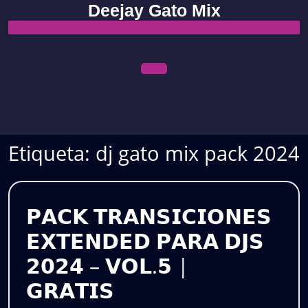
Skip
Deejay Gato Mix
to
content
Open
Menu
Etiqueta:
dj gato mix pack 2024
𝗣𝗔𝗖𝗞 𝗧𝗥𝗔𝗡𝗦𝗜𝗖𝗜𝗢𝗡𝗘𝗦
𝗘𝗫𝗧𝗘𝗡𝗗𝗘𝗗 𝗣𝗔𝗥𝗔 𝗗𝗝𝗦
𝟮𝟬𝟮𝟰 – 𝗩𝗢𝗟.𝟱 |
𝗣𝗔𝗖𝗞
𝗚𝗥𝗔𝗧𝗜𝗦