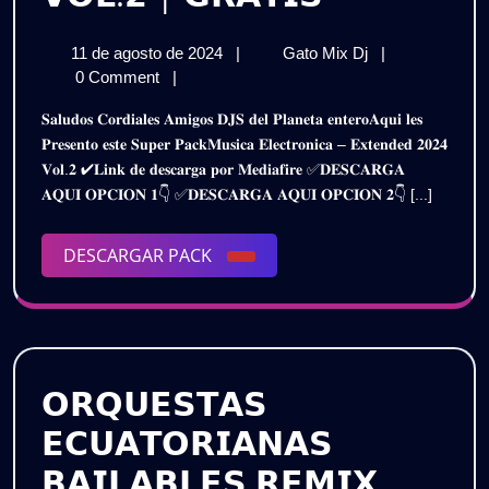
𝗠𝗨𝗦𝗜𝗖𝗔
11
𝗣𝗔𝗖𝗞
11 de agosto de 2024
|
Gato Mix Dj
|
𝗘𝗟𝗘𝗖𝗧𝗥𝗢
de
𝗠𝗨𝗦𝗜𝗖𝗔
0 Comment
|
𝗘𝗫𝗧𝗘𝗡𝗗
agosto
𝗘𝗟𝗘𝗖𝗧𝗥𝗢𝗡𝗜
𝐒𝐚𝐥𝐮𝐝𝐨𝐬 𝐂𝐨𝐫𝐝𝐢𝐚𝐥𝐞𝐬 𝐀𝐦𝐢𝐠𝐨𝐬 𝐃𝐉𝐒 𝐝𝐞𝐥 𝐏𝐥𝐚𝐧𝐞𝐭𝐚 𝐞𝐧𝐭𝐞𝐫𝐨𝐀𝐪𝐮𝐢 𝐥𝐞𝐬
de
𝗘𝗫𝗧𝗘𝗡𝗗𝗘𝗗
𝟮𝟬𝟮𝟰
𝐏𝐫𝐞𝐬𝐞𝐧𝐭𝐨 𝐞𝐬𝐭𝐞 𝐒𝐮𝐩𝐞𝐫 𝐏𝐚𝐜𝐤𝐌𝐮𝐬𝐢𝐜𝐚 𝐄𝐥𝐞𝐜𝐭𝐫𝐨𝐧𝐢𝐜𝐚 – 𝐄𝐱𝐭𝐞𝐧𝐝𝐞𝐝 𝟐𝟎𝟐𝟒
2024
𝟮𝟬𝟮𝟰
𝐕𝐨𝐥.𝟐 ✔𝐋𝐢𝐧𝐤 𝐝𝐞 𝐝𝐞𝐬𝐜𝐚𝐫𝐠𝐚 𝐩𝐨𝐫 𝐌𝐞𝐝𝐢𝐚𝐟𝐢𝐫𝐞 ✅𝐃𝐄𝐒𝐂𝐀𝐑𝐆𝐀
–
–
𝐀𝐐𝐔𝐈 𝐎𝐏𝐂𝐈𝐎𝐍 𝟏👇 ✅𝐃𝐄𝐒𝐂𝐀𝐑𝐆𝐀 𝐀𝐐𝐔𝐈 𝐎𝐏𝐂𝐈𝐎𝐍 𝟐👇 [...]
𝗩𝗢𝗟.𝟮
𝗩𝗢𝗟.𝟮
|
𝗚𝗥𝗔𝗧𝗜𝗦
DESCARGAR
DESCARGAR PACK
|
PACK
𝗚𝗥𝗔𝗧𝗜𝗦
𝗢𝗥𝗤𝗨𝗘𝗦𝗧𝗔𝗦
𝗘𝗖𝗨𝗔𝗧𝗢𝗥𝗜𝗔𝗡𝗔𝗦
𝗕𝗔𝗜𝗟𝗔𝗕𝗟𝗘𝗦 𝗥𝗘𝗠𝗜𝗫