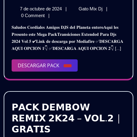
𝗧𝗥𝗔𝗡𝗦𝗜𝗖𝗜𝗢𝗡𝗘𝗦
7
𝗣𝗔𝗖𝗞
7 de octubre de 2024
|
Gato Mix Dj
|
𝗘𝗫𝗧𝗘𝗡𝗗𝗘𝗗
de
𝗧𝗥𝗔𝗡𝗦𝗜𝗖𝗜𝗢𝗡
0 Comment
|
𝗣𝗔𝗥𝗔
octubre
𝗘𝗫𝗧𝗘𝗡𝗗𝗘𝗗
𝐒𝐚𝐥𝐮𝐝𝐨𝐬 𝐂𝐨𝐫𝐝𝐢𝐚𝐥𝐞𝐬 𝐀𝐦𝐢𝐠𝐨𝐬 𝐃𝐉𝐒 𝐝𝐞𝐥 𝐏𝐥𝐚𝐧𝐞𝐭𝐚 𝐞𝐧𝐭𝐞𝐫𝐨𝐀𝐪𝐮𝐢 𝐥𝐞𝐬
de
𝗣𝗔𝗥𝗔
𝗗𝗝𝗦
𝐏𝐫𝐞𝐬𝐞𝐧𝐭𝐨 𝐞𝐬𝐭𝐞 𝐌𝐞𝐠𝐚 𝐏𝐚𝐜𝐤𝐓𝐫𝐚𝐧𝐬𝐢𝐜𝐢𝐨𝐧𝐞𝐬 𝐄𝐱𝐭𝐞𝐧𝐝𝐞𝐝 𝐏𝐚𝐫𝐚 𝐃𝐣𝐬
2024
𝗗𝗝𝗦
𝟐𝟎𝟐𝟒 𝐕𝐨𝐥.𝟓 ✔𝐋𝐢𝐧𝐤 𝐝𝐞 𝐝𝐞𝐬𝐜𝐚𝐫𝐠𝐚 𝐩𝐨𝐫 𝐌𝐞𝐝𝐢𝐚𝐟𝐢𝐫𝐞 ✅𝐃𝐄𝐒𝐂𝐀𝐑𝐆𝐀
𝟮𝟬𝟮𝟰
𝟮𝟬𝟮𝟰
𝐀𝐐𝐔𝐈 𝐎𝐏𝐂𝐈𝐎𝐍 𝟏👇 ✅𝐃𝐄𝐒𝐂𝐀𝐑𝐆𝐀 𝐀𝐐𝐔𝐈 𝐎𝐏𝐂𝐈𝐎𝐍 𝟐👇 [...]
–
–
𝗩𝗢𝗟.𝟱
|
DESCARGAR
DESCARGAR PACK
𝗩𝗢𝗟.𝟱
𝗚𝗥𝗔𝗧𝗜𝗦
PACK
|
𝗚𝗥𝗔𝗧𝗜𝗦
𝗣𝗔𝗖𝗞 𝗗𝗘𝗠𝗕𝗢𝗪
𝗥𝗘𝗠𝗜𝗫 𝟮𝗞𝟮𝟰 – 𝗩𝗢𝗟.𝟮 |
𝗣𝗔𝗖𝗞
𝗚𝗥𝗔𝗧𝗜𝗦