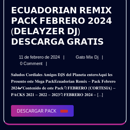
𝗘𝗖𝗨𝗔𝗗𝗢𝗥𝗜𝗔𝗡 𝗥𝗘𝗠𝗜𝗫
𝗣𝗔𝗖𝗞 𝗙𝗘𝗕𝗥𝗘𝗥𝗢 𝟮𝟬𝟮𝟰
(𝗗𝗘𝗟𝗔𝗬𝗭𝗘𝗥 𝗗𝗝)
𝗘𝗖𝗨𝗔
𝗗𝗘𝗦𝗖𝗔𝗥𝗚𝗔 𝗚𝗥𝗔𝗧𝗜𝗦
𝗥𝗘𝗠𝗜
11
𝗘𝗖𝗨𝗔𝗗𝗢𝗥𝗜𝗔
11 de febrero de 2024
|
Gato Mix Dj
|
𝗣𝗔𝗖𝗞
de
𝗥𝗘𝗠𝗜𝗫
0 Comment
|
𝗙𝗘𝗕𝗥
febrero
𝗣𝗔𝗖𝗞
𝐒𝐚𝐥𝐮𝐝𝐨𝐬 𝐂𝐨𝐫𝐝𝐢𝐚𝐥𝐞𝐬 𝐀𝐦𝐢𝐠𝐨𝐬 𝐃𝐉𝐒 𝐝𝐞𝐥 𝐏𝐥𝐚𝐧𝐞𝐭𝐚 𝐞𝐧𝐭𝐞𝐫𝐨𝐀𝐪𝐮𝐢 𝐥𝐞𝐬
de
𝗙𝗘𝗕𝗥𝗘𝗥𝗢
𝟮𝟬𝟮𝟰
𝐏𝐫𝐞𝐬𝐞𝐧𝐭𝐨 𝐞𝐬𝐭𝐞 𝐌𝐞𝐠𝐚 𝐏𝐚𝐜𝐤𝐄𝐜𝐮𝐚𝐝𝐨𝐫𝐢𝐚𝐧 𝐑𝐞𝐦𝐢𝐱 – 𝐏𝐚𝐜𝐤 𝐅𝐞𝐛𝐫𝐞𝐫𝐨
2024
𝟮𝟬𝟮𝟰
𝟐𝟎𝟐𝟒✔𝐂𝐨𝐧𝐭𝐞𝐧𝐢𝐝𝐨 𝐝𝐞 𝐞𝐬𝐭𝐞 𝐏𝐚𝐜𝐤📁𝐅𝐄𝐁𝐑𝐄𝐑𝐎 (𝐂𝐎𝐑𝐓𝐄𝐒𝐈𝐀) –
(𝗗𝗘𝗟𝗔𝗬𝗭𝗘𝗥
(𝗗𝗘𝗟
𝐏𝐀𝐂𝐊𝐒 𝟐𝟎𝟐𝟏 – 𝟐𝟎𝟐𝟐 – 𝟐𝟎𝟐𝟑📁𝐅𝐄𝐁𝐑𝐄𝐑𝐎 𝟐𝟎𝟐𝟒 – [...]
𝗗𝗝)
𝗗𝗝)
𝗗𝗘𝗦𝗖𝗔𝗥𝗚𝗔
𝗚𝗥𝗔𝗧𝗜𝗦
DESCARGAR
DESCARGAR PACK
𝗗𝗘𝗦
PACK
𝗚𝗥𝗔𝗧