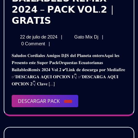
𝟮𝟬𝟮𝟰 – 𝗣𝗔𝗖𝗞 𝗩𝗢𝗟.𝟮 |
𝗢𝗥𝗤𝗨𝗘𝗦𝗧𝗔𝗦
𝗚𝗥𝗔𝗧𝗜𝗦
𝗘𝗖𝗨𝗔𝗧𝗢𝗥𝗜𝗔𝗡𝗔𝗦
22
𝗢𝗥𝗤𝗨𝗘𝗦𝗧𝗔𝗦
22 de julio de 2024
|
Gato Mix Dj
|
𝗕𝗔𝗜𝗟𝗔𝗕𝗟𝗘𝗦
de
𝗘𝗖𝗨𝗔𝗧𝗢𝗥𝗜𝗔𝗡𝗔
0 Comment
|
𝗥𝗘𝗠𝗜𝗫
julio
𝗕𝗔𝗜𝗟𝗔𝗕𝗟𝗘𝗦
𝐒𝐚𝐥𝐮𝐝𝐨𝐬 𝐂𝐨𝐫𝐝𝐢𝐚𝐥𝐞𝐬 𝐀𝐦𝐢𝐠𝐨𝐬 𝐃𝐉𝐒 𝐝𝐞𝐥 𝐏𝐥𝐚𝐧𝐞𝐭𝐚 𝐞𝐧𝐭𝐞𝐫𝐨𝐀𝐪𝐮𝐢 𝐥𝐞𝐬
de
𝗥𝗘𝗠𝗜𝗫
𝟮𝟬𝟮𝟰
𝐏𝐫𝐞𝐬𝐞𝐧𝐭𝐨 𝐞𝐬𝐭𝐞 𝐒𝐮𝐩𝐞𝐫 𝐏𝐚𝐜𝐤𝐎𝐫𝐪𝐮𝐞𝐬𝐭𝐚𝐬 𝐄𝐜𝐮𝐚𝐭𝐨𝐫𝐢𝐚𝐧𝐚𝐬
2024
𝟮𝟬𝟮𝟰
𝐁𝐚𝐢𝐥𝐚𝐛𝐥𝐞𝐬𝐑𝐞𝐦𝐢𝐱 𝟐𝟎𝟐𝟒 𝐕𝐨𝐥.𝟐 ✔𝐋𝐢𝐧𝐤 𝐝𝐞 𝐝𝐞𝐬𝐜𝐚𝐫𝐠𝐚 𝐩𝐨𝐫 𝐌𝐞𝐝𝐢𝐚𝐟𝐢𝐫𝐞
–
–
✅𝐃𝐄𝐒𝐂𝐀𝐑𝐆𝐀 𝐀𝐐𝐔𝐈 𝐎𝐏𝐂𝐈𝐎𝐍 𝟏👇 ✅𝐃𝐄𝐒𝐂𝐀𝐑𝐆𝐀 𝐀𝐐𝐔𝐈
𝗣𝗔𝗖𝗞
𝗣𝗔𝗖𝗞
𝐎𝐏𝐂𝐈𝐎𝐍 𝟐👇 𝐂𝐥𝐚𝐯𝐞 [...]
𝗩𝗢𝗟.𝟮
|
𝗩𝗢𝗟.𝟮
𝗚𝗥𝗔𝗧𝗜𝗦
DESCARGAR
DESCARGAR PACK
|
PACK
𝗚𝗥𝗔𝗧𝗜𝗦