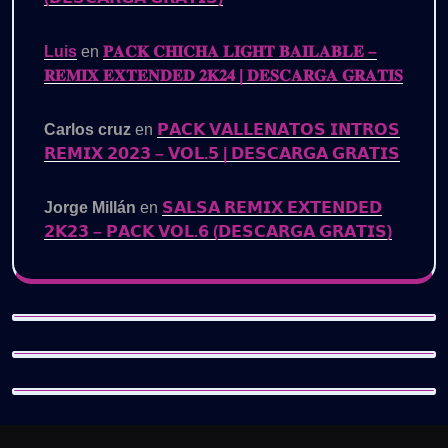
Luis
en
𝐏𝐀𝐂𝐊 𝐂𝐇𝐈𝐂𝐇𝐀 𝐋𝐈𝐆𝐇𝐓 𝐁𝐀𝐈𝐋𝐀𝐁𝐋𝐄 –
𝐑𝐄𝐌𝐈𝐗 𝐄𝐗𝐓𝐄𝐍𝐃𝐄𝐃 𝟐𝐊𝟐𝟒 | 𝐃𝐄𝐒𝐂𝐀𝐑𝐆𝐀 𝐆𝐑𝐀𝐓𝐈𝐒
Carlos cruz
en
𝗣𝗔𝗖𝗞 𝗩𝗔𝗟𝗟𝗘𝗡𝗔𝗧𝗢𝗦 𝗜𝗡𝗧𝗥𝗢𝗦
𝗥𝗘𝗠𝗜𝗫 𝟮𝟬𝟮𝟯 – 𝗩𝗢𝗟.𝟱 | 𝗗𝗘𝗦𝗖𝗔𝗥𝗚𝗔 𝗚𝗥𝗔𝗧𝗜𝗦
Jorge Millán
en
𝗦𝗔𝗟𝗦𝗔 𝗥𝗘𝗠𝗜𝗫 𝗘𝗫𝗧𝗘𝗡𝗗𝗘𝗗
𝟮𝗞𝟮𝟯 – 𝗣𝗔𝗖𝗞 𝗩𝗢𝗟.𝟲 (𝗗𝗘𝗦𝗖𝗔𝗥𝗚𝗔 𝗚𝗥𝗔𝗧𝗜𝗦)