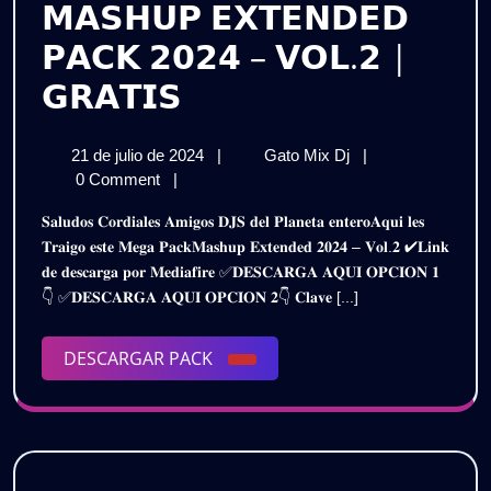
𝗠𝗔𝗦𝗛𝗨𝗣 𝗘𝗫𝗧𝗘𝗡𝗗𝗘𝗗
𝗣𝗔𝗖𝗞 𝟮𝟬𝟮𝟰 – 𝗩𝗢𝗟.𝟮 |
𝗠𝗔𝗦𝗛𝗨𝗣
𝗚𝗥𝗔𝗧𝗜𝗦
𝗘𝗫𝗧𝗘𝗡𝗗𝗘𝗗
21
𝗠𝗔𝗦𝗛𝗨𝗣
21 de julio de 2024
|
Gato Mix Dj
|
𝗣𝗔𝗖𝗞
de
𝗘𝗫𝗧𝗘𝗡𝗗𝗘𝗗
0 Comment
|
𝟮𝟬𝟮𝟰
julio
𝗣𝗔𝗖𝗞
𝐒𝐚𝐥𝐮𝐝𝐨𝐬 𝐂𝐨𝐫𝐝𝐢𝐚𝐥𝐞𝐬 𝐀𝐦𝐢𝐠𝐨𝐬 𝐃𝐉𝐒 𝐝𝐞𝐥 𝐏𝐥𝐚𝐧𝐞𝐭𝐚 𝐞𝐧𝐭𝐞𝐫𝐨𝐀𝐪𝐮𝐢 𝐥𝐞𝐬
de
𝟮𝟬𝟮𝟰
–
𝐓𝐫𝐚𝐢𝐠𝐨 𝐞𝐬𝐭𝐞 𝐌𝐞𝐠𝐚 𝐏𝐚𝐜𝐤𝐌𝐚𝐬𝐡𝐮𝐩 𝐄𝐱𝐭𝐞𝐧𝐝𝐞𝐝 𝟐𝟎𝟐𝟒 – 𝐕𝐨𝐥.𝟐 ✔𝐋𝐢𝐧𝐤
2024
–
𝐝𝐞 𝐝𝐞𝐬𝐜𝐚𝐫𝐠𝐚 𝐩𝐨𝐫 𝐌𝐞𝐝𝐢𝐚𝐟𝐢𝐫𝐞 ✅𝐃𝐄𝐒𝐂𝐀𝐑𝐆𝐀 𝐀𝐐𝐔𝐈 𝐎𝐏𝐂𝐈𝐎𝐍 𝟏
𝗩𝗢𝗟.𝟮
𝗩𝗢𝗟.𝟮
👇 ✅𝐃𝐄𝐒𝐂𝐀𝐑𝐆𝐀 𝐀𝐐𝐔𝐈 𝐎𝐏𝐂𝐈𝐎𝐍 𝟐👇 𝐂𝐥𝐚𝐯𝐞 [...]
|
|
𝗚𝗥𝗔𝗧𝗜𝗦
DESCARGAR
DESCARGAR PACK
𝗚𝗥𝗔𝗧𝗜𝗦
PACK