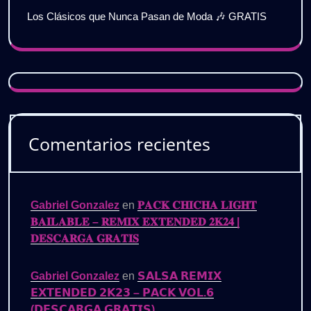
Los Clásicos que Nunca Pasan de Moda 🎶 GRATIS
Comentarios recientes
Gabriel Gonzalez
en
𝐏𝐀𝐂𝐊 𝐂𝐇𝐈𝐂𝐇𝐀 𝐋𝐈𝐆𝐇𝐓
𝐁𝐀𝐈𝐋𝐀𝐁𝐋𝐄 – 𝐑𝐄𝐌𝐈𝐗 𝐄𝐗𝐓𝐄𝐍𝐃𝐄𝐃 𝟐𝐊𝟐𝟒 |
𝐃𝐄𝐒𝐂𝐀𝐑𝐆𝐀 𝐆𝐑𝐀𝐓𝐈𝐒
Gabriel Gonzalez
en
𝗦𝗔𝗟𝗦𝗔 𝗥𝗘𝗠𝗜𝗫
𝗘𝗫𝗧𝗘𝗡𝗗𝗘𝗗 𝟮𝗞𝟮𝟯 – 𝗣𝗔𝗖𝗞 𝗩𝗢𝗟.𝟲
(𝗗𝗘𝗦𝗖𝗔𝗥𝗚𝗔 𝗚𝗥𝗔𝗧𝗜𝗦)