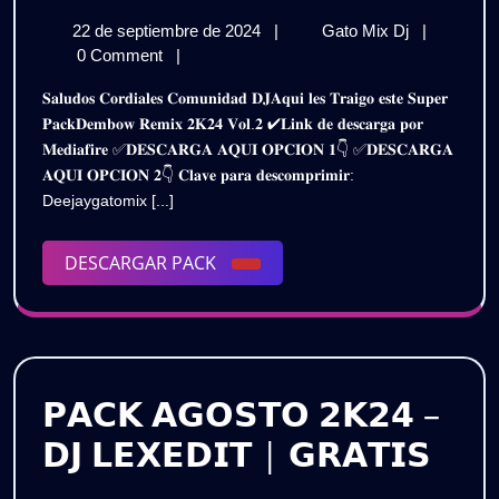
𝗗𝗘𝗠𝗕𝗢𝗪
22
𝗣𝗔𝗖𝗞
22 de septiembre de 2024
|
Gato Mix Dj
|
𝗥𝗘𝗠𝗜𝗫
de
𝗗𝗘𝗠𝗕𝗢𝗪
0 Comment
|
𝟮𝗞𝟮𝟰
septiembre
𝗥𝗘𝗠𝗜𝗫
𝐒𝐚𝐥𝐮𝐝𝐨𝐬 𝐂𝐨𝐫𝐝𝐢𝐚𝐥𝐞𝐬 𝐂𝐨𝐦𝐮𝐧𝐢𝐝𝐚𝐝 𝐃𝐉𝐀𝐪𝐮𝐢 𝐥𝐞𝐬 𝐓𝐫𝐚𝐢𝐠𝐨 𝐞𝐬𝐭𝐞 𝐒𝐮𝐩𝐞𝐫
de
𝟮𝗞𝟮𝟰
–
𝐏𝐚𝐜𝐤𝐃𝐞𝐦𝐛𝐨𝐰 𝐑𝐞𝐦𝐢𝐱 𝟐𝐊𝟐𝟒 𝐕𝐨𝐥.𝟐 ✔𝐋𝐢𝐧𝐤 𝐝𝐞 𝐝𝐞𝐬𝐜𝐚𝐫𝐠𝐚 𝐩𝐨𝐫
2024
–
𝐌𝐞𝐝𝐢𝐚𝐟𝐢𝐫𝐞 ✅𝐃𝐄𝐒𝐂𝐀𝐑𝐆𝐀 𝐀𝐐𝐔𝐈 𝐎𝐏𝐂𝐈𝐎𝐍 𝟏👇 ✅𝐃𝐄𝐒𝐂𝐀𝐑𝐆𝐀
𝗩𝗢𝗟.𝟮
𝗩𝗢𝗟.𝟮
𝐀𝐐𝐔𝐈 𝐎𝐏𝐂𝐈𝐎𝐍 𝟐👇 𝐂𝐥𝐚𝐯𝐞 𝐩𝐚𝐫𝐚 𝐝𝐞𝐬𝐜𝐨𝐦𝐩𝐫𝐢𝐦𝐢𝐫:
|
|
Deejaygatomix [...]
𝗚𝗥𝗔𝗧𝗜𝗦
𝗚𝗥𝗔𝗧𝗜𝗦
DESCARGAR
DESCARGAR PACK
PACK
𝗣𝗔𝗖𝗞 𝗔𝗚𝗢𝗦𝗧𝗢 𝟮𝗞𝟮𝟰 –
𝗣𝗔
𝗗𝗝 𝗟𝗘𝗫𝗘𝗗𝗜𝗧 | 𝗚𝗥𝗔𝗧𝗜𝗦
𝗔𝗚