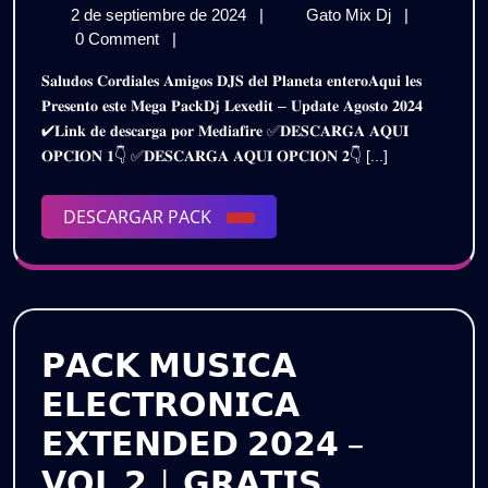
2
𝗣𝗔𝗖𝗞
2 de septiembre de 2024
|
Gato Mix Dj
|
𝟮𝗞
de
𝗔𝗚𝗢𝗦𝗧𝗢
0 Comment
|
–
septiembre
𝟮𝗞𝟮𝟰
𝐒𝐚𝐥𝐮𝐝𝐨𝐬 𝐂𝐨𝐫𝐝𝐢𝐚𝐥𝐞𝐬 𝐀𝐦𝐢𝐠𝐨𝐬 𝐃𝐉𝐒 𝐝𝐞𝐥 𝐏𝐥𝐚𝐧𝐞𝐭𝐚 𝐞𝐧𝐭𝐞𝐫𝐨𝐀𝐪𝐮𝐢 𝐥𝐞𝐬
de
–
𝗗𝗝
𝐏𝐫𝐞𝐬𝐞𝐧𝐭𝐨 𝐞𝐬𝐭𝐞 𝐌𝐞𝐠𝐚 𝐏𝐚𝐜𝐤𝐃𝐣 𝐋𝐞𝐱𝐞𝐝𝐢𝐭 – 𝐔𝐩𝐝𝐚𝐭𝐞 𝐀𝐠𝐨𝐬𝐭𝐨 𝟐𝟎𝟐𝟒
2024
𝗗𝗝
✔𝐋𝐢𝐧𝐤 𝐝𝐞 𝐝𝐞𝐬𝐜𝐚𝐫𝐠𝐚 𝐩𝐨𝐫 𝐌𝐞𝐝𝐢𝐚𝐟𝐢𝐫𝐞 ✅𝐃𝐄𝐒𝐂𝐀𝐑𝐆𝐀 𝐀𝐐𝐔𝐈
𝗟𝗘𝗫𝗘𝗗𝗜𝗧
𝗟𝗘𝗫
𝐎𝐏𝐂𝐈𝐎𝐍 𝟏👇 ✅𝐃𝐄𝐒𝐂𝐀𝐑𝐆𝐀 𝐀𝐐𝐔𝐈 𝐎𝐏𝐂𝐈𝐎𝐍 𝟐👇 [...]
|
|
𝗚𝗥𝗔𝗧𝗜𝗦
DESCARGAR
DESCARGAR PACK
𝗚𝗥
PACK
𝗣𝗔𝗖𝗞 𝗠𝗨𝗦𝗜𝗖𝗔
𝗘𝗟𝗘𝗖𝗧𝗥𝗢𝗡𝗜𝗖𝗔
𝗘𝗫𝗧𝗘𝗡𝗗𝗘𝗗 𝟮𝟬𝟮𝟰 –
𝗣𝗔𝗖𝗞
𝗩𝗢𝗟.𝟮 | 𝗚𝗥𝗔𝗧𝗜𝗦