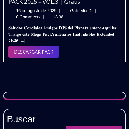
PACK 2025 – VOL.3 | Gratis
16
VALLENATOS
16 de agosto de 2025
|
Gato Mix Dj
|
de
INOLVIDABLES
0 Comments
|
18:38
agosto
EXTENDED
𝐒𝐚𝐥𝐮𝐝𝐨𝐬 𝐂𝐨𝐫𝐝𝐢𝐚𝐥𝐞𝐬 𝐀𝐦𝐢𝐠𝐨𝐬 𝐃𝐉𝐒 𝐝𝐞𝐥 𝐏𝐥𝐚𝐧𝐞𝐭𝐚 𝐞𝐧𝐭𝐞𝐫𝐨𝐀𝐪𝐮𝐢 𝐥𝐞𝐬
de
PACK
𝐓𝐫𝐚𝐢𝐠𝐨 𝐞𝐬𝐭𝐞 𝐌𝐞𝐠𝐚 𝐏𝐚𝐜𝐤𝐕𝐚𝐥𝐥𝐞𝐧𝐚𝐭𝐨𝐬 𝐈𝐧𝐨𝐥𝐯𝐢𝐝𝐚𝐛𝐥𝐞𝐬 𝐄𝐱𝐭𝐞𝐧𝐝𝐞𝐝
2025
2025
𝟐𝐊𝟐𝟓 [...]
–
VOL.3
DESCARGAR
DESCARGAR PACK
|
PACK
Gratis
Buscar