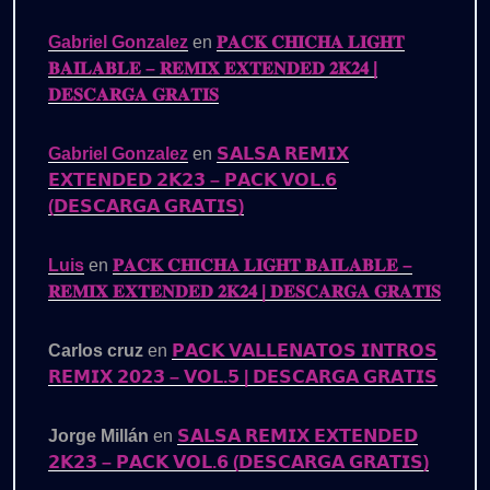
Gabriel Gonzalez
en
𝐏𝐀𝐂𝐊 𝐂𝐇𝐈𝐂𝐇𝐀 𝐋𝐈𝐆𝐇𝐓
𝐁𝐀𝐈𝐋𝐀𝐁𝐋𝐄 – 𝐑𝐄𝐌𝐈𝐗 𝐄𝐗𝐓𝐄𝐍𝐃𝐄𝐃 𝟐𝐊𝟐𝟒 |
𝐃𝐄𝐒𝐂𝐀𝐑𝐆𝐀 𝐆𝐑𝐀𝐓𝐈𝐒
Gabriel Gonzalez
en
𝗦𝗔𝗟𝗦𝗔 𝗥𝗘𝗠𝗜𝗫
𝗘𝗫𝗧𝗘𝗡𝗗𝗘𝗗 𝟮𝗞𝟮𝟯 – 𝗣𝗔𝗖𝗞 𝗩𝗢𝗟.𝟲
(𝗗𝗘𝗦𝗖𝗔𝗥𝗚𝗔 𝗚𝗥𝗔𝗧𝗜𝗦)
Luis
en
𝐏𝐀𝐂𝐊 𝐂𝐇𝐈𝐂𝐇𝐀 𝐋𝐈𝐆𝐇𝐓 𝐁𝐀𝐈𝐋𝐀𝐁𝐋𝐄 –
𝐑𝐄𝐌𝐈𝐗 𝐄𝐗𝐓𝐄𝐍𝐃𝐄𝐃 𝟐𝐊𝟐𝟒 | 𝐃𝐄𝐒𝐂𝐀𝐑𝐆𝐀 𝐆𝐑𝐀𝐓𝐈𝐒
Carlos cruz
en
𝗣𝗔𝗖𝗞 𝗩𝗔𝗟𝗟𝗘𝗡𝗔𝗧𝗢𝗦 𝗜𝗡𝗧𝗥𝗢𝗦
𝗥𝗘𝗠𝗜𝗫 𝟮𝟬𝟮𝟯 – 𝗩𝗢𝗟.𝟱 | 𝗗𝗘𝗦𝗖𝗔𝗥𝗚𝗔 𝗚𝗥𝗔𝗧𝗜𝗦
Jorge Millán
en
𝗦𝗔𝗟𝗦𝗔 𝗥𝗘𝗠𝗜𝗫 𝗘𝗫𝗧𝗘𝗡𝗗𝗘𝗗
𝟮𝗞𝟮𝟯 – 𝗣𝗔𝗖𝗞 𝗩𝗢𝗟.𝟲 (𝗗𝗘𝗦𝗖𝗔𝗥𝗚𝗔 𝗚𝗥𝗔𝗧𝗜𝗦)