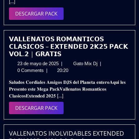
[...]
(GRATIS)
DESCARGAR
DESCARGAR PACK
PACK
𝗩𝗔𝗟𝗟𝗘𝗡𝗔𝗧𝗢𝗦 𝗥𝗢𝗠𝗔𝗡𝗧𝗜𝗖𝗢𝗦
𝗖𝗟𝗔𝗦𝗜𝗖𝗢𝗦 – 𝗘𝗫𝗧𝗘𝗡𝗗𝗘𝗗 𝟮𝗞𝟮𝟱 𝗣𝗔𝗖𝗞
𝗩𝗢𝗟.𝟮 | 𝗚𝗥𝗔𝗧𝗜𝗦
23
𝗩𝗔𝗟𝗟𝗘𝗡𝗔𝗧𝗢𝗦
23 de mayo de 2025
|
Gato Mix Dj
|
de
𝗥𝗢𝗠𝗔𝗡𝗧𝗜𝗖𝗢𝗦
0 Comments
|
20:20
mayo
𝗖𝗟𝗔𝗦𝗜𝗖𝗢𝗦
𝐒𝐚𝐥𝐮𝐝𝐨𝐬 𝐂𝐨𝐫𝐝𝐢𝐚𝐥𝐞𝐬 𝐀𝐦𝐢𝐠𝐨𝐬 𝐃𝐉𝐒 𝐝𝐞𝐥 𝐏𝐥𝐚𝐧𝐞𝐭𝐚 𝐞𝐧𝐭𝐞𝐫𝐨𝐀𝐪𝐮𝐢 𝐥𝐞𝐬
de
–
𝐏𝐫𝐞𝐬𝐞𝐧𝐭𝐨 𝐞𝐬𝐭𝐞 𝐌𝐞𝐠𝐚 𝐏𝐚𝐜𝐤𝐕𝐚𝐥𝐥𝐞𝐧𝐚𝐭𝐨𝐬 𝐑𝐨𝐦𝐚𝐧𝐭𝐢𝐜𝐨𝐬
2025
𝗘𝗫𝗧𝗘𝗡𝗗𝗘𝗗
𝐂𝐥𝐚𝐬𝐢𝐜𝐨𝐬𝐄𝐱𝐭𝐞𝐧𝐝𝐞𝐝 𝟐𝟎𝟐𝟓 [...]
𝟮𝗞𝟮𝟱
𝗣𝗔𝗖𝗞
DESCARGAR
DESCARGAR PACK
𝗩𝗢𝗟.𝟮
PACK
|
𝗚𝗥𝗔𝗧𝗜𝗦
VALLENATOS INOLVIDABLES EXTENDED