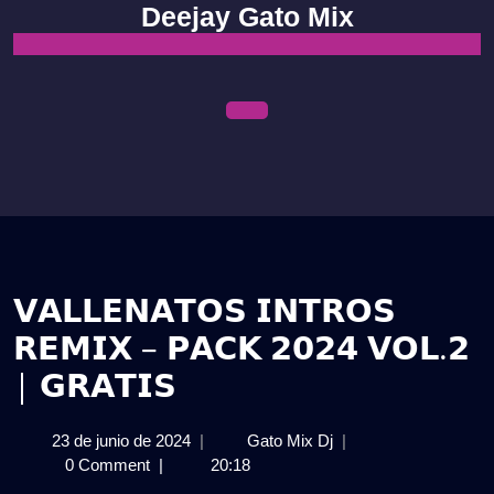
Skip
Deejay Gato Mix
to
content
Open
Menu
𝗩𝗔𝗟𝗟𝗘𝗡𝗔𝗧𝗢𝗦 𝗜𝗡𝗧𝗥𝗢𝗦
𝗥𝗘𝗠𝗜𝗫 – 𝗣𝗔𝗖𝗞 𝟮𝟬𝟮𝟰 𝗩𝗢𝗟.𝟮
| 𝗚𝗥𝗔𝗧𝗜𝗦
23
𝗩𝗔𝗟𝗟𝗘𝗡𝗔𝗧𝗢𝗦
23 de junio de 2024
|
Gato Mix Dj
|
de
𝗜𝗡𝗧𝗥𝗢𝗦
0 Comment
|
20:18
junio
𝗥𝗘𝗠𝗜𝗫