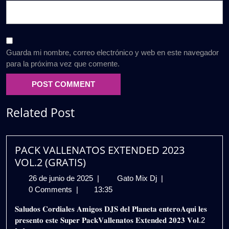
Guarda mi nombre, correo electrónico y web en este navegador
para la próxima vez que comente.
Related Post
PACK VALLENATOS EXTENDED 2023
VOL.2 (GRATIS)
26
PACK
26 de junio de 2025
|
Gato Mix Dj
|
de
VALLENATOS
0 Comments
|
13:35
junio
EXTENDED
𝐒𝐚𝐥𝐮𝐝𝐨𝐬 𝐂𝐨𝐫𝐝𝐢𝐚𝐥𝐞𝐬 𝐀𝐦𝐢𝐠𝐨𝐬 𝐃𝐉𝐒 𝐝𝐞𝐥 𝐏𝐥𝐚𝐧𝐞𝐭𝐚 𝐞𝐧𝐭𝐞𝐫𝐨𝐀𝐪𝐮𝐢 𝐥𝐞𝐬
de
2023
𝐩𝐫𝐞𝐬𝐞𝐧𝐭𝐨 𝐞𝐬𝐭𝐞 𝐒𝐮𝐩𝐞𝐫 𝐏𝐚𝐜𝐤𝐕𝐚𝐥𝐥𝐞𝐧𝐚𝐭𝐨𝐬 𝐄𝐱𝐭𝐞𝐧𝐝𝐞𝐝 𝟐𝟎𝟐𝟑 𝐕𝐨𝐥.2
2025
VOL.2