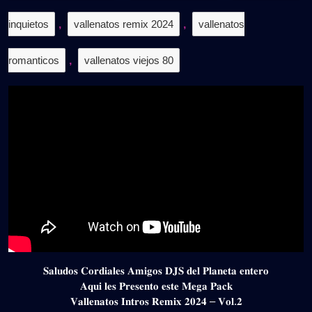
inquietos
,
vallenatos remix 2024
,
vallenatos
romanticos
,
vallenatos viejos 80
𝐒𝐚𝐥𝐮𝐝𝐨𝐬 𝐂𝐨𝐫𝐝𝐢𝐚𝐥𝐞𝐬 𝐀𝐦𝐢𝐠𝐨𝐬 𝐃𝐉𝐒 𝐝𝐞𝐥 𝐏𝐥𝐚𝐧𝐞𝐭𝐚 𝐞𝐧𝐭𝐞𝐫𝐨
𝐀𝐪𝐮𝐢 𝐥𝐞𝐬 𝐏𝐫𝐞𝐬𝐞𝐧𝐭𝐨 𝐞𝐬𝐭𝐞 𝐌𝐞𝐠𝐚 𝐏𝐚𝐜𝐤
𝐕𝐚𝐥𝐥𝐞𝐧𝐚𝐭𝐨𝐬 𝐈𝐧𝐭𝐫𝐨𝐬 𝐑𝐞𝐦𝐢𝐱 𝟐𝟎𝟐𝟒 – 𝐕𝐨𝐥.𝟐