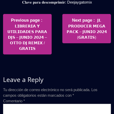
𝐂𝐥𝐚𝐯𝐞 𝐩𝐚𝐫𝐚 𝐝𝐞𝐬𝐜𝐨𝐦𝐩𝐫𝐢𝐦𝐢𝐫: Deejaygatomix
Navegación
de
Older
Newer
Previous page
Next page
𝗝𝗟
Posts
Posts
𝗟𝗜𝗕𝗥𝗘𝗥𝗜𝗔 𝗬
𝗣𝗥𝗢𝗗𝗨𝗖𝗘𝗥 𝗠𝗘𝗚𝗔
entradas
𝗨𝗧𝗜𝗟𝗜𝗗𝗔𝗗𝗘𝗦 𝗣𝗔𝗥𝗔
𝗣𝗔𝗖𝗞 – 𝗝𝗨𝗡𝗜𝗢 𝟮𝟬𝟮𝟰
𝗗𝗝𝗦 – 𝗝𝗨𝗡𝗜𝗢 𝟮𝟬𝟮𝟰 –
(𝗚𝗥𝗔𝗧𝗜𝗦)
𝗢𝗧𝗧𝗢 𝗗𝗝 𝗥𝗘𝗠𝗜𝗫 /
𝗚𝗥𝗔𝗧𝗜𝗦
Leave a Reply
Tu dirección de correo electrónico no será publicada.
Los
campos obligatorios están marcados con
*
Comentario
*