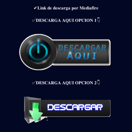
✔𝐋𝐢𝐧𝐤 𝐝𝐞 𝐝𝐞𝐬𝐜𝐚𝐫𝐠𝐚 𝐩𝐨𝐫 𝐌𝐞𝐝𝐢𝐚𝐟𝐢𝐫𝐞
✅𝐃𝐄𝐒𝐂𝐀𝐑𝐆𝐀 𝐀𝐐𝐔𝐈 𝐎𝐏𝐂𝐈𝐎𝐍 𝟏👇
✅𝐃𝐄𝐒𝐂𝐀𝐑𝐆𝐀 𝐀𝐐𝐔𝐈 𝐎𝐏𝐂𝐈𝐎𝐍 𝟐👇