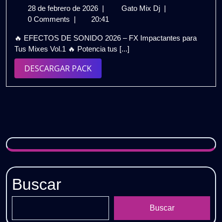
28
EFECTOS
28 de febrero de 2026
|
Gato Mix Dj
|
|
de
DE
0 Comments
|
20:41
Gratis
febrero
SONIDO
🔥 EFECTOS DE SONIDO 2026 – FX Impactantes para
de
2026
Tus Mixes Vol.1 🔥 Potencia tus [...]
2026
|
FX
DESCARGAR
DESCARGAR PACK
Impactantes
PACK
para
Tus
Mixes
Vol.1
🔥
Gratis
Buscar
Buscar