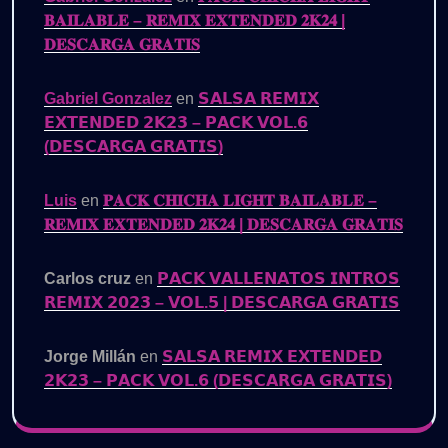
𝐁𝐀𝐈𝐋𝐀𝐁𝐋𝐄 – 𝐑𝐄𝐌𝐈𝐗 𝐄𝐗𝐓𝐄𝐍𝐃𝐄𝐃 𝟐𝐊𝟐𝟒 |
𝐃𝐄𝐒𝐂𝐀𝐑𝐆𝐀 𝐆𝐑𝐀𝐓𝐈𝐒
Gabriel Gonzalez
en
𝗦𝗔𝗟𝗦𝗔 𝗥𝗘𝗠𝗜𝗫
𝗘𝗫𝗧𝗘𝗡𝗗𝗘𝗗 𝟮𝗞𝟮𝟯 – 𝗣𝗔𝗖𝗞 𝗩𝗢𝗟.𝟲
(𝗗𝗘𝗦𝗖𝗔𝗥𝗚𝗔 𝗚𝗥𝗔𝗧𝗜𝗦)
Luis
en
𝐏𝐀𝐂𝐊 𝐂𝐇𝐈𝐂𝐇𝐀 𝐋𝐈𝐆𝐇𝐓 𝐁𝐀𝐈𝐋𝐀𝐁𝐋𝐄 –
𝐑𝐄𝐌𝐈𝐗 𝐄𝐗𝐓𝐄𝐍𝐃𝐄𝐃 𝟐𝐊𝟐𝟒 | 𝐃𝐄𝐒𝐂𝐀𝐑𝐆𝐀 𝐆𝐑𝐀𝐓𝐈𝐒
Carlos cruz
en
𝗣𝗔𝗖𝗞 𝗩𝗔𝗟𝗟𝗘𝗡𝗔𝗧𝗢𝗦 𝗜𝗡𝗧𝗥𝗢𝗦
𝗥𝗘𝗠𝗜𝗫 𝟮𝟬𝟮𝟯 – 𝗩𝗢𝗟.𝟱 | 𝗗𝗘𝗦𝗖𝗔𝗥𝗚𝗔 𝗚𝗥𝗔𝗧𝗜𝗦
Jorge Millán
en
𝗦𝗔𝗟𝗦𝗔 𝗥𝗘𝗠𝗜𝗫 𝗘𝗫𝗧𝗘𝗡𝗗𝗘𝗗
𝟮𝗞𝟮𝟯 – 𝗣𝗔𝗖𝗞 𝗩𝗢𝗟.𝟲 (𝗗𝗘𝗦𝗖𝗔𝗥𝗚𝗔 𝗚𝗥𝗔𝗧𝗜𝗦)