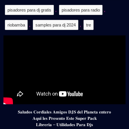
pisadores para dj gratis
,
pisadores para radio
,
riobamba
,
samples para dj 2024
,
tre
𝐒𝐚𝐥𝐮𝐝𝐨𝐬 𝐂𝐨𝐫𝐝𝐢𝐚𝐥𝐞𝐬 𝐀𝐦𝐢𝐠𝐨𝐬 𝐃𝐉𝐒 𝐝𝐞𝐥 𝐏𝐥𝐚𝐧𝐞𝐭𝐚 𝐞𝐧𝐭𝐞𝐫𝐨
𝐀𝐪𝐮𝐢́ 𝐥𝐞𝐬 𝐏𝐫𝐞𝐬𝐞𝐧𝐭𝐨 𝐄𝐬𝐭𝐞 𝐒𝐮𝐩𝐞𝐫 𝐏𝐚𝐜𝐤
𝐋𝐢𝐛𝐫𝐞𝐫𝐢𝐚 – 𝐔𝐭𝐢𝐥𝐢𝐝𝐚𝐝𝐞𝐬 𝐏𝐚𝐫𝐚 𝐃𝐣𝐬