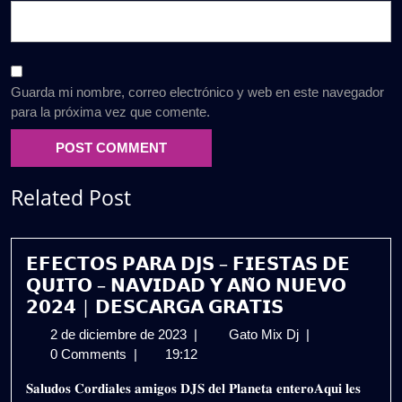
Guarda mi nombre, correo electrónico y web en este navegador
para la próxima vez que comente.
Related Post
𝗘𝗙𝗘𝗖𝗧𝗢𝗦 𝗣𝗔𝗥𝗔 𝗗𝗝𝗦 – 𝗙𝗜𝗘𝗦𝗧𝗔𝗦 𝗗𝗘
𝗤𝗨𝗜𝗧𝗢 – 𝗡𝗔𝗩𝗜𝗗𝗔𝗗 𝗬 𝗔𝗡̃𝗢 𝗡𝗨𝗘𝗩𝗢
𝟮𝟬𝟮𝟰 | 𝗗𝗘𝗦𝗖𝗔𝗥𝗚𝗔 𝗚𝗥𝗔𝗧𝗜𝗦
2
𝗘𝗙𝗘𝗖𝗧𝗢𝗦
2 de diciembre de 2023
|
Gato Mix Dj
|
de
𝗣𝗔𝗥𝗔
0 Comments
|
19:12
diciembre
𝗗𝗝𝗦
𝐒𝐚𝐥𝐮𝐝𝐨𝐬 𝐂𝐨𝐫𝐝𝐢𝐚𝐥𝐞𝐬 𝐚𝐦𝐢𝐠𝐨𝐬 𝐃𝐉𝐒 𝐝𝐞𝐥 𝐏𝐥𝐚𝐧𝐞𝐭𝐚 𝐞𝐧𝐭𝐞𝐫𝐨𝐀𝐪𝐮𝐢 𝐥𝐞𝐬
de
–