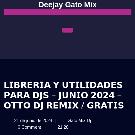
Skip
Deejay Gato Mix
to
content
Open
Menu
𝗟𝗜𝗕𝗥𝗘𝗥𝗜𝗔 𝗬 𝗨𝗧𝗜𝗟𝗜𝗗𝗔𝗗𝗘𝗦
𝗣𝗔𝗥𝗔 𝗗𝗝𝗦 – 𝗝𝗨𝗡𝗜𝗢 𝟮𝟬𝟮𝟰 –
𝗢𝗧𝗧𝗢 𝗗𝗝 𝗥𝗘𝗠𝗜𝗫 / 𝗚𝗥𝗔𝗧𝗜𝗦
21
𝗟𝗜𝗕𝗥𝗘𝗥𝗜𝗔
21 de junio de 2024
|
Gato Mix Dj
|
de
𝗬
0 Comment
|
21:28
junio
𝗨𝗧𝗜𝗟𝗜𝗗𝗔𝗗𝗘𝗦