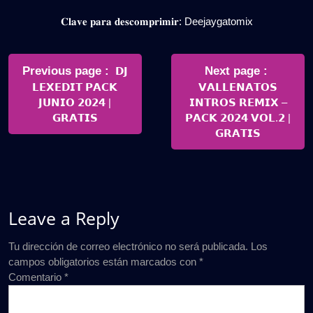
𝐂𝐥𝐚𝐯𝐞 𝐩𝐚𝐫𝐚 𝐝𝐞𝐬𝐜𝐨𝐦𝐩𝐫𝐢𝐦𝐢𝐫: Deejaygatomix
Navegación
de
Older
Newer
Previous page
Next page
𝗗𝗝
Posts
Posts
𝗟𝗘𝗫𝗘𝗗𝗜𝗧 𝗣𝗔𝗖𝗞
𝗩𝗔𝗟𝗟𝗘𝗡𝗔𝗧𝗢𝗦
entradas
𝗝𝗨𝗡𝗜𝗢 𝟮𝟬𝟮𝟰 |
𝗜𝗡𝗧𝗥𝗢𝗦 𝗥𝗘𝗠𝗜𝗫 –
𝗚𝗥𝗔𝗧𝗜𝗦
𝗣𝗔𝗖𝗞 𝟮𝟬𝟮𝟰 𝗩𝗢𝗟.𝟮 |
𝗚𝗥𝗔𝗧𝗜𝗦
Leave a Reply
Tu dirección de correo electrónico no será publicada.
Los
campos obligatorios están marcados con
*
Comentario
*