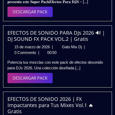
𝐩𝐫𝐞𝐬𝐞𝐧𝐭𝐨 𝐞𝐬𝐭𝐞 𝐒𝐮𝐩𝐞𝐫 𝐏𝐚𝐜𝐤𝐄𝐟𝐞𝐜𝐭𝐨𝐬 𝐏𝐚𝐫𝐚 𝐃𝐉𝐒 – [...]
2023
𝗙𝗜𝗘𝗦𝗧𝗔𝗦
𝗗𝗘
DESCARGAR
DESCARGAR PACK
𝗤𝗨𝗜𝗧𝗢
PACK
–
𝗡𝗔𝗩𝗜𝗗𝗔𝗗
𝗬
EFECTOS DE SONIDO PARA DJs 2026 🔊 |
𝗔𝗡̃𝗢
DJ SOUND FX PACK VOL.2 | Gratis
𝗡𝗨𝗘𝗩𝗢
15
EFECTOS
15 de marzo de 2026
|
Gato Mix Dj
|
𝟮𝟬𝟮𝟰
de
DE
0 Comments
|
00:50
|
marzo
SONIDO
𝗗𝗘𝗦𝗖𝗔𝗥𝗚𝗔
Potencia tus mezclas con este pack de efectos desonido
de
PARA
𝗚𝗥𝗔𝗧𝗜𝗦
para DJs 2026. Una colección diseñada [...]
2026
DJs
2026
DESCARGAR
DESCARGAR PACK
🔊
PACK
|
DJ
SOUND
EFECTOS DE SONIDO 2026 | FX
FX
Impactantes para Tus Mixes Vol.1 🔥
PACK
Gratis
VOL.2