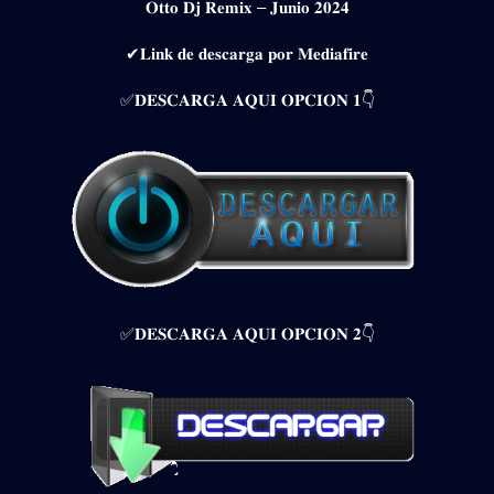
𝐎𝐭𝐭𝐨 𝐃𝐣 𝐑𝐞𝐦𝐢𝐱 – 𝐉𝐮𝐧𝐢𝐨 𝟐𝟎𝟐𝟒
✔𝐋𝐢𝐧𝐤 𝐝𝐞 𝐝𝐞𝐬𝐜𝐚𝐫𝐠𝐚 𝐩𝐨𝐫 𝐌𝐞𝐝𝐢𝐚𝐟𝐢𝐫𝐞
✅𝐃𝐄𝐒𝐂𝐀𝐑𝐆𝐀 𝐀𝐐𝐔𝐈 𝐎𝐏𝐂𝐈𝐎𝐍 𝟏👇
✅𝐃𝐄𝐒𝐂𝐀𝐑𝐆𝐀 𝐀𝐐𝐔𝐈 𝐎𝐏𝐂𝐈𝐎𝐍 𝟐👇