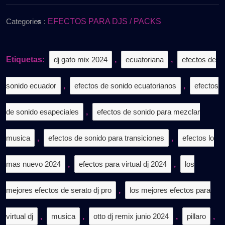
de
𝗣𝗔𝗥𝗔
2024
𝗗𝗝𝗦
Categories :
EFECTOS PARA DJS / PACKS
–
𝗝𝗨𝗡𝗜𝗢
𝟮𝟬𝟮𝟰
Etiquetas:
dj gato mix 2024
,
ecuatoriana
,
efectos de
–
𝗢𝗧𝗧𝗢
sonido ecuador
,
efectos de sonido ecuatorianos
𝗗𝗝
,
efectos
𝗥𝗘𝗠𝗜𝗫
/
de sonido esapeciales
,
efectos de sonido para mezclar
𝗚𝗥𝗔𝗧𝗜𝗦
musica
,
efectos de sonido para transiciones
,
efectos lo
mas nuevo 2024
,
efectos para virtual dj 2024
,
los
mejores efectos de serato dj pro
,
los mejores efectos para
virtual dj
,
musica
,
otto dj remix junio 2024
,
pillaro
,