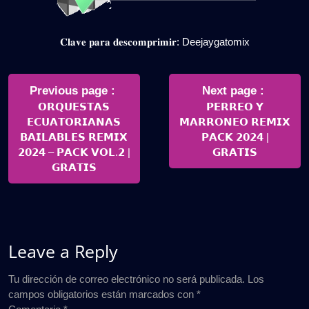
𝐂𝐥𝐚𝐯𝐞 𝐩𝐚𝐫𝐚 𝐝𝐞𝐬𝐜𝐨𝐦𝐩𝐫𝐢𝐦𝐢𝐫: Deejaygatomix
Navegación
de
Older
Newer
Previous page
Next page
Posts
Posts
𝗢𝗥𝗤𝗨𝗘𝗦𝗧𝗔𝗦
𝗣𝗘𝗥𝗥𝗘𝗢 𝗬
entradas
𝗘𝗖𝗨𝗔𝗧𝗢𝗥𝗜𝗔𝗡𝗔𝗦
𝗠𝗔𝗥𝗥𝗢𝗡𝗘𝗢 𝗥𝗘𝗠𝗜𝗫
𝗕𝗔𝗜𝗟𝗔𝗕𝗟𝗘𝗦 𝗥𝗘𝗠𝗜𝗫
𝗣𝗔𝗖𝗞 𝟮𝟬𝟮𝟰 |
𝟮𝟬𝟮𝟰 – 𝗣𝗔𝗖𝗞 𝗩𝗢𝗟.𝟮 |
𝗚𝗥𝗔𝗧𝗜𝗦
𝗚𝗥𝗔𝗧𝗜𝗦
Leave a Reply
Tu dirección de correo electrónico no será publicada.
Los
campos obligatorios están marcados con
*