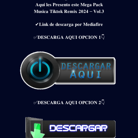
𝐀𝐪𝐮𝐢 𝐥𝐞𝐬 𝐏𝐫𝐞𝐬𝐞𝐧𝐭𝐨 𝐞𝐬𝐭𝐞 𝐌𝐞𝐠𝐚 𝐏𝐚𝐜𝐤
𝐌𝐮𝐬𝐢𝐜𝐚 𝐓𝐢𝐤𝐭𝐨𝐤 𝐑𝐞𝐦𝐢𝐱 𝟐𝟎𝟐𝟒 – 𝐕𝐨𝐥.𝟑
✔𝐋𝐢𝐧𝐤 𝐝𝐞 𝐝𝐞𝐬𝐜𝐚𝐫𝐠𝐚 𝐩𝐨𝐫 𝐌𝐞𝐝𝐢𝐚𝐟𝐢𝐫𝐞
✅𝐃𝐄𝐒𝐂𝐀𝐑𝐆𝐀 𝐀𝐐𝐔𝐈 𝐎𝐏𝐂𝐈𝐎𝐍 𝟏👇
✅𝐃𝐄𝐒𝐂𝐀𝐑𝐆𝐀 𝐀𝐐𝐔𝐈 𝐎𝐏𝐂𝐈𝐎𝐍 𝟐👇