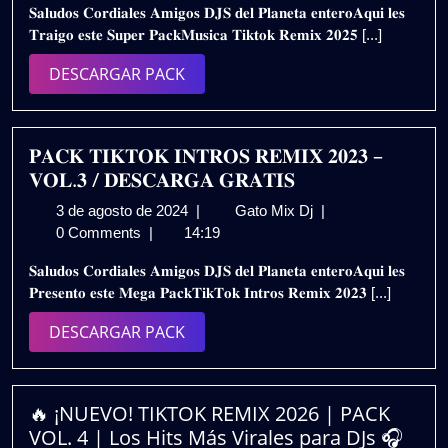
𝐒𝐚𝐥𝐮𝐝𝐨𝐬 𝐂𝐨𝐫𝐝𝐢𝐚𝐥𝐞𝐬 𝐀𝐦𝐢𝐠𝐨𝐬 𝐃𝐉𝐒 𝐝𝐞𝐥 𝐏𝐥𝐚𝐧𝐞𝐭𝐚 𝐞𝐧𝐭𝐞𝐫𝐨𝐀𝐪𝐮𝐢 𝐥𝐞𝐬
de
REMIX
𝐓𝐫𝐚𝐢𝐠𝐨 𝐞𝐬𝐭𝐞 𝐒𝐮𝐩𝐞𝐫 𝐏𝐚𝐜𝐤𝐌𝐮𝐬𝐢𝐜𝐚 𝐓𝐢𝐤𝐭𝐨𝐤 𝐑𝐞𝐦𝐢𝐱 𝟐𝟎𝟐𝟓 [...]
2025
2025
–
DESCARGAR
DESCARGAR PACK
VOL.4
PACK
|
Gratis
𝐏𝐀𝐂𝐊 𝐓𝐈𝐊𝐓𝐎𝐊 𝐈𝐍𝐓𝐑𝐎𝐒 𝐑𝐄𝐌𝐈𝐗 𝟐𝟎𝟐𝟑 –
𝐕𝐎𝐋.𝟑 / 𝐃𝐄𝐒𝐂𝐀𝐑𝐆𝐀 𝐆𝐑𝐀𝐓𝐈𝐒
3
𝐏𝐀𝐂𝐊
3 de agosto de 2024
|
Gato Mix Dj
|
de
𝐓𝐈𝐊𝐓𝐎𝐊
0 Comments
|
14:19
agosto
𝐈𝐍𝐓𝐑𝐎𝐒
𝐒𝐚𝐥𝐮𝐝𝐨𝐬 𝐂𝐨𝐫𝐝𝐢𝐚𝐥𝐞𝐬 𝐀𝐦𝐢𝐠𝐨𝐬 𝐃𝐉𝐒 𝐝𝐞𝐥 𝐏𝐥𝐚𝐧𝐞𝐭𝐚 𝐞𝐧𝐭𝐞𝐫𝐨𝐀𝐪𝐮𝐢 𝐥𝐞𝐬
de
𝐑𝐄𝐌𝐈𝐗
𝐏𝐫𝐞𝐬𝐞𝐧𝐭𝐨 𝐞𝐬𝐭𝐞 𝐌𝐞𝐠𝐚 𝐏𝐚𝐜𝐤𝐓𝐢𝐤𝐓𝐨𝐤 𝐈𝐧𝐭𝐫𝐨𝐬 𝐑𝐞𝐦𝐢𝐱 𝟐𝟎𝟐𝟑 [...]
2024
𝟐𝟎𝟐𝟑
–
DESCARGAR
DESCARGAR PACK
𝐕𝐎𝐋.𝟑
PACK
/
𝐃𝐄𝐒𝐂𝐀𝐑𝐆𝐀
𝐆𝐑𝐀𝐓𝐈𝐒
🔥 ¡NUEVO! TIKTOK REMIX 2026 | PACK
VOL. 4 | Los Hits Más Virales para DJs 🎧