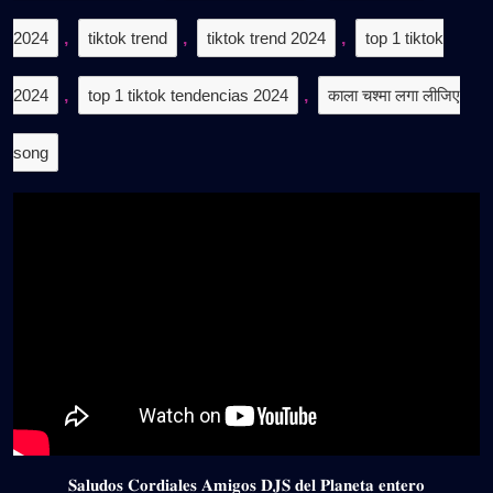
2024
,
tiktok trend
,
tiktok trend 2024
,
top 1 tiktok
2024
,
top 1 tiktok tendencias 2024
,
काला चश्मा लगा लीजिए
song
𝐒𝐚𝐥𝐮𝐝𝐨𝐬 𝐂𝐨𝐫𝐝𝐢𝐚𝐥𝐞𝐬 𝐀𝐦𝐢𝐠𝐨𝐬 𝐃𝐉𝐒 𝐝𝐞𝐥 𝐏𝐥𝐚𝐧𝐞𝐭𝐚 𝐞𝐧𝐭𝐞𝐫𝐨