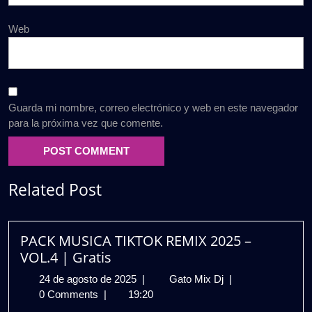
Web
Guarda mi nombre, correo electrónico y web en este navegador
para la próxima vez que comente.
Related Post
PACK MUSICA TIKTOK REMIX 2025 –
VOL.4 | Gratis
24
PACK
24 de agosto de 2025
|
Gato Mix Dj
|
de
MUSICA
0 Comments
|
19:20
agosto
TIKTOK