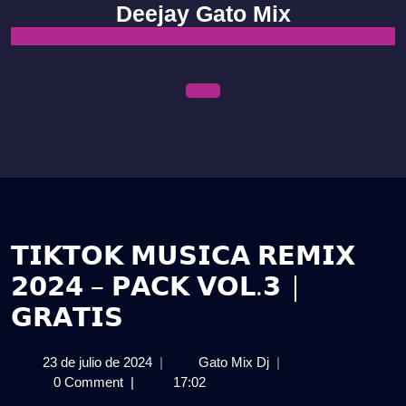
Skip
Deejay Gato Mix
to
content
Open
Menu
𝗧𝗜𝗞𝗧𝗢𝗞 𝗠𝗨𝗦𝗜𝗖𝗔 𝗥𝗘𝗠𝗜𝗫
𝟮𝟬𝟮𝟰 – 𝗣𝗔𝗖𝗞 𝗩𝗢𝗟.𝟯 |
𝗚𝗥𝗔𝗧𝗜𝗦
23
𝗧𝗜𝗞𝗧𝗢𝗞
23 de julio de 2024
|
Gato Mix Dj
|
de
𝗠𝗨𝗦𝗜𝗖𝗔
0 Comment
|
17:02
julio
𝗥𝗘𝗠𝗜𝗫