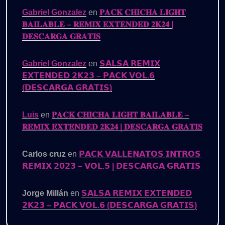
Gabriel Gonzalez
en
𝐏𝐀𝐂𝐊 𝐂𝐇𝐈𝐂𝐇𝐀 𝐋𝐈𝐆𝐇𝐓
𝐁𝐀𝐈𝐋𝐀𝐁𝐋𝐄 – 𝐑𝐄𝐌𝐈𝐗 𝐄𝐗𝐓𝐄𝐍𝐃𝐄𝐃 𝟐𝐊𝟐𝟒 |
𝐃𝐄𝐒𝐂𝐀𝐑𝐆𝐀 𝐆𝐑𝐀𝐓𝐈𝐒
Gabriel Gonzalez
en
𝗦𝗔𝗟𝗦𝗔 𝗥𝗘𝗠𝗜𝗫
𝗘𝗫𝗧𝗘𝗡𝗗𝗘𝗗 𝟮𝗞𝟮𝟯 – 𝗣𝗔𝗖𝗞 𝗩𝗢𝗟.𝟲
(𝗗𝗘𝗦𝗖𝗔𝗥𝗚𝗔 𝗚𝗥𝗔𝗧𝗜𝗦)
Luis
en
𝐏𝐀𝐂𝐊 𝐂𝐇𝐈𝐂𝐇𝐀 𝐋𝐈𝐆𝐇𝐓 𝐁𝐀𝐈𝐋𝐀𝐁𝐋𝐄 –
𝐑𝐄𝐌𝐈𝐗 𝐄𝐗𝐓𝐄𝐍𝐃𝐄𝐃 𝟐𝐊𝟐𝟒 | 𝐃𝐄𝐒𝐂𝐀𝐑𝐆𝐀 𝐆𝐑𝐀𝐓𝐈𝐒
Carlos cruz
en
𝗣𝗔𝗖𝗞 𝗩𝗔𝗟𝗟𝗘𝗡𝗔𝗧𝗢𝗦 𝗜𝗡𝗧𝗥𝗢𝗦
𝗥𝗘𝗠𝗜𝗫 𝟮𝟬𝟮𝟯 – 𝗩𝗢𝗟.𝟱 | 𝗗𝗘𝗦𝗖𝗔𝗥𝗚𝗔 𝗚𝗥𝗔𝗧𝗜𝗦
Jorge Millán
en
𝗦𝗔𝗟𝗦𝗔 𝗥𝗘𝗠𝗜𝗫 𝗘𝗫𝗧𝗘𝗡𝗗𝗘𝗗
𝟮𝗞𝟮𝟯 – 𝗣𝗔𝗖𝗞 𝗩𝗢𝗟.𝟲 (𝗗𝗘𝗦𝗖𝗔𝗥𝗚𝗔 𝗚𝗥𝗔𝗧𝗜𝗦)