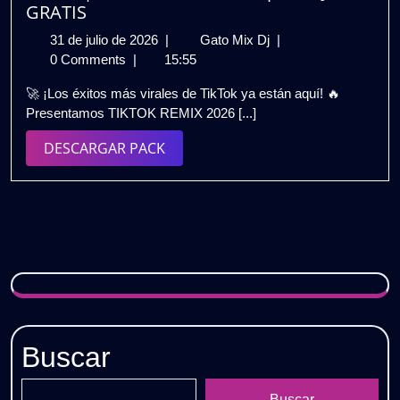
GRATIS
31
🔥
31 de julio de 2026
|
Gato Mix Dj
|
de
¡NUEVO!
0 Comments
|
15:55
julio
TIKTOK
🚀 ¡Los éxitos más virales de TikTok ya están aquí! 🔥
de
REMIX
Presentamos TIKTOK REMIX 2026 [...]
2026
2026
|
DESCARGAR
DESCARGAR PACK
PACK
PACK
VOL.
4
|
Los
Hits
Más
Virales
para
DJs
Buscar
🎧
GRATIS
Buscar