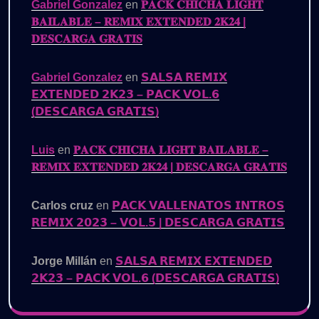
Gabriel Gonzalez
en
𝐏𝐀𝐂𝐊 𝐂𝐇𝐈𝐂𝐇𝐀 𝐋𝐈𝐆𝐇𝐓
𝐁𝐀𝐈𝐋𝐀𝐁𝐋𝐄 – 𝐑𝐄𝐌𝐈𝐗 𝐄𝐗𝐓𝐄𝐍𝐃𝐄𝐃 𝟐𝐊𝟐𝟒 |
𝐃𝐄𝐒𝐂𝐀𝐑𝐆𝐀 𝐆𝐑𝐀𝐓𝐈𝐒
Gabriel Gonzalez
en
𝗦𝗔𝗟𝗦𝗔 𝗥𝗘𝗠𝗜𝗫
𝗘𝗫𝗧𝗘𝗡𝗗𝗘𝗗 𝟮𝗞𝟮𝟯 – 𝗣𝗔𝗖𝗞 𝗩𝗢𝗟.𝟲
(𝗗𝗘𝗦𝗖𝗔𝗥𝗚𝗔 𝗚𝗥𝗔𝗧𝗜𝗦)
Luis
en
𝐏𝐀𝐂𝐊 𝐂𝐇𝐈𝐂𝐇𝐀 𝐋𝐈𝐆𝐇𝐓 𝐁𝐀𝐈𝐋𝐀𝐁𝐋𝐄 –
𝐑𝐄𝐌𝐈𝐗 𝐄𝐗𝐓𝐄𝐍𝐃𝐄𝐃 𝟐𝐊𝟐𝟒 | 𝐃𝐄𝐒𝐂𝐀𝐑𝐆𝐀 𝐆𝐑𝐀𝐓𝐈𝐒
Carlos cruz
en
𝗣𝗔𝗖𝗞 𝗩𝗔𝗟𝗟𝗘𝗡𝗔𝗧𝗢𝗦 𝗜𝗡𝗧𝗥𝗢𝗦
𝗥𝗘𝗠𝗜𝗫 𝟮𝟬𝟮𝟯 – 𝗩𝗢𝗟.𝟱 | 𝗗𝗘𝗦𝗖𝗔𝗥𝗚𝗔 𝗚𝗥𝗔𝗧𝗜𝗦
Jorge Millán
en
𝗦𝗔𝗟𝗦𝗔 𝗥𝗘𝗠𝗜𝗫 𝗘𝗫𝗧𝗘𝗡𝗗𝗘𝗗
𝟮𝗞𝟮𝟯 – 𝗣𝗔𝗖𝗞 𝗩𝗢𝗟.𝟲 (𝗗𝗘𝗦𝗖𝗔𝗥𝗚𝗔 𝗚𝗥𝗔𝗧𝗜𝗦)