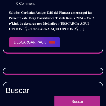
𝗥𝗘𝗠𝗜𝗫
de
𝗠𝗨𝗦𝗜𝗖𝗔
0 Comment
|
𝟮𝟬𝟮𝟰
julio
𝗥𝗘𝗠𝗜𝗫
𝐒𝐚𝐥𝐮𝐝𝐨𝐬 𝐂𝐨𝐫𝐝𝐢𝐚𝐥𝐞𝐬 𝐀𝐦𝐢𝐠𝐨𝐬 𝐃𝐉𝐒 𝐝𝐞𝐥 𝐏𝐥𝐚𝐧𝐞𝐭𝐚 𝐞𝐧𝐭𝐞𝐫𝐨𝐀𝐪𝐮𝐢 𝐥𝐞𝐬
de
𝟮𝟬𝟮𝟰
–
𝐏𝐫𝐞𝐬𝐞𝐧𝐭𝐨 𝐞𝐬𝐭𝐞 𝐌𝐞𝐠𝐚 𝐏𝐚𝐜𝐤𝐌𝐮𝐬𝐢𝐜𝐚 𝐓𝐢𝐤𝐭𝐨𝐤 𝐑𝐞𝐦𝐢𝐱 𝟐𝟎𝟐𝟒 – 𝐕𝐨𝐥.𝟑
2024
–
✔𝐋𝐢𝐧𝐤 𝐝𝐞 𝐝𝐞𝐬𝐜𝐚𝐫𝐠𝐚 𝐩𝐨𝐫 𝐌𝐞𝐝𝐢𝐚𝐟𝐢𝐫𝐞 ✅𝐃𝐄𝐒𝐂𝐀𝐑𝐆𝐀 𝐀𝐐𝐔𝐈
𝗣𝗔𝗖𝗞
𝗣𝗔𝗖𝗞
𝐎𝐏𝐂𝐈𝐎𝐍 𝟏👇 ✅𝐃𝐄𝐒𝐂𝐀𝐑𝐆𝐀 𝐀𝐐𝐔𝐈 𝐎𝐏𝐂𝐈𝐎𝐍 𝟐👇 [...]
𝗩𝗢𝗟.𝟯
𝗩𝗢𝗟.𝟯
|
𝗚𝗥𝗔𝗧𝗜𝗦
DESCARGAR
DESCARGAR PACK
|
PACK
𝗚𝗥𝗔𝗧𝗜𝗦
Buscar
Buscar