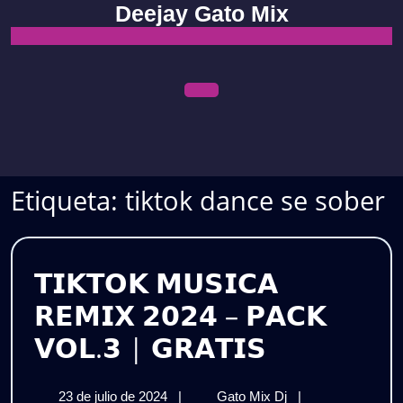
Skip
Deejay Gato Mix
to
content
Open
Menu
Etiqueta:
tiktok dance se sober
𝗧𝗜𝗞𝗧𝗢𝗞 𝗠𝗨𝗦𝗜𝗖𝗔
𝗥𝗘𝗠𝗜𝗫 𝟮𝟬𝟮𝟰 – 𝗣𝗔𝗖𝗞
𝗧𝗜𝗞𝗧𝗢𝗞
𝗩𝗢𝗟.𝟯 | 𝗚𝗥𝗔𝗧𝗜𝗦
𝗠𝗨𝗦𝗜𝗖𝗔
23
𝗧𝗜𝗞𝗧𝗢𝗞
23 de julio de 2024
|
Gato Mix Dj
|