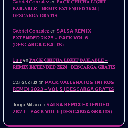
Gabriel Gonzalez
en
𝐏𝐀𝐂𝐊 𝐂𝐇𝐈𝐂𝐇𝐀 𝐋𝐈𝐆𝐇𝐓
𝐁𝐀𝐈𝐋𝐀𝐁𝐋𝐄 – 𝐑𝐄𝐌𝐈𝐗 𝐄𝐗𝐓𝐄𝐍𝐃𝐄𝐃 𝟐𝐊𝟐𝟒 |
𝐃𝐄𝐒𝐂𝐀𝐑𝐆𝐀 𝐆𝐑𝐀𝐓𝐈𝐒
Gabriel Gonzalez
en
𝗦𝗔𝗟𝗦𝗔 𝗥𝗘𝗠𝗜𝗫
𝗘𝗫𝗧𝗘𝗡𝗗𝗘𝗗 𝟮𝗞𝟮𝟯 – 𝗣𝗔𝗖𝗞 𝗩𝗢𝗟.𝟲
(𝗗𝗘𝗦𝗖𝗔𝗥𝗚𝗔 𝗚𝗥𝗔𝗧𝗜𝗦)
Luis
en
𝐏𝐀𝐂𝐊 𝐂𝐇𝐈𝐂𝐇𝐀 𝐋𝐈𝐆𝐇𝐓 𝐁𝐀𝐈𝐋𝐀𝐁𝐋𝐄 –
𝐑𝐄𝐌𝐈𝐗 𝐄𝐗𝐓𝐄𝐍𝐃𝐄𝐃 𝟐𝐊𝟐𝟒 | 𝐃𝐄𝐒𝐂𝐀𝐑𝐆𝐀 𝐆𝐑𝐀𝐓𝐈𝐒
Carlos cruz
en
𝗣𝗔𝗖𝗞 𝗩𝗔𝗟𝗟𝗘𝗡𝗔𝗧𝗢𝗦 𝗜𝗡𝗧𝗥𝗢𝗦
𝗥𝗘𝗠𝗜𝗫 𝟮𝟬𝟮𝟯 – 𝗩𝗢𝗟.𝟱 | 𝗗𝗘𝗦𝗖𝗔𝗥𝗚𝗔 𝗚𝗥𝗔𝗧𝗜𝗦
Jorge Millán
en
𝗦𝗔𝗟𝗦𝗔 𝗥𝗘𝗠𝗜𝗫 𝗘𝗫𝗧𝗘𝗡𝗗𝗘𝗗
𝟮𝗞𝟮𝟯 – 𝗣𝗔𝗖𝗞 𝗩𝗢𝗟.𝟲 (𝗗𝗘𝗦𝗖𝗔𝗥𝗚𝗔 𝗚𝗥𝗔𝗧𝗜𝗦)