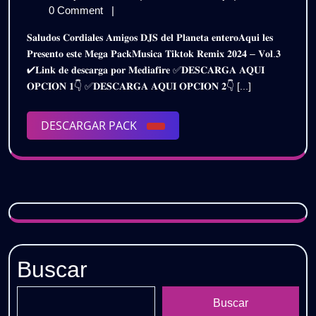
𝗥𝗘𝗠𝗜𝗫
de
𝗠𝗨𝗦𝗜𝗖𝗔
0 Comment
|
𝟮𝟬𝟮𝟰
julio
𝗥𝗘𝗠𝗜𝗫
𝐒𝐚𝐥𝐮𝐝𝐨𝐬 𝐂𝐨𝐫𝐝𝐢𝐚𝐥𝐞𝐬 𝐀𝐦𝐢𝐠𝐨𝐬 𝐃𝐉𝐒 𝐝𝐞𝐥 𝐏𝐥𝐚𝐧𝐞𝐭𝐚 𝐞𝐧𝐭𝐞𝐫𝐨𝐀𝐪𝐮𝐢 𝐥𝐞𝐬
de
𝟮𝟬𝟮𝟰
–
𝐏𝐫𝐞𝐬𝐞𝐧𝐭𝐨 𝐞𝐬𝐭𝐞 𝐌𝐞𝐠𝐚 𝐏𝐚𝐜𝐤𝐌𝐮𝐬𝐢𝐜𝐚 𝐓𝐢𝐤𝐭𝐨𝐤 𝐑𝐞𝐦𝐢𝐱 𝟐𝟎𝟐𝟒 – 𝐕𝐨𝐥.𝟑
2024
–
✔𝐋𝐢𝐧𝐤 𝐝𝐞 𝐝𝐞𝐬𝐜𝐚𝐫𝐠𝐚 𝐩𝐨𝐫 𝐌𝐞𝐝𝐢𝐚𝐟𝐢𝐫𝐞 ✅𝐃𝐄𝐒𝐂𝐀𝐑𝐆𝐀 𝐀𝐐𝐔𝐈
𝗣𝗔𝗖𝗞
𝗣𝗔𝗖𝗞
𝐎𝐏𝐂𝐈𝐎𝐍 𝟏👇 ✅𝐃𝐄𝐒𝐂𝐀𝐑𝐆𝐀 𝐀𝐐𝐔𝐈 𝐎𝐏𝐂𝐈𝐎𝐍 𝟐👇 [...]
𝗩𝗢𝗟.𝟯
𝗩𝗢𝗟.𝟯
|
𝗚𝗥𝗔𝗧𝗜𝗦
DESCARGAR
DESCARGAR PACK
|
PACK
𝗚𝗥𝗔𝗧𝗜𝗦
Buscar
Buscar