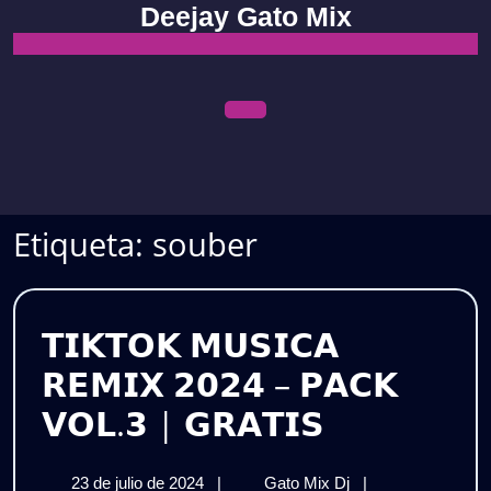
Skip
Deejay Gato Mix
to
content
Open
Menu
Etiqueta:
souber
𝗧𝗜𝗞𝗧𝗢𝗞 𝗠𝗨𝗦𝗜𝗖𝗔
𝗥𝗘𝗠𝗜𝗫 𝟮𝟬𝟮𝟰 – 𝗣𝗔𝗖𝗞
𝗧𝗜𝗞𝗧𝗢𝗞
𝗩𝗢𝗟.𝟯 | 𝗚𝗥𝗔𝗧𝗜𝗦
𝗠𝗨𝗦𝗜𝗖𝗔
23
𝗧𝗜𝗞𝗧𝗢𝗞
23 de julio de 2024
|
Gato Mix Dj
|