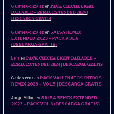
Gabriel Gonzalez
en
𝐏𝐀𝐂𝐊 𝐂𝐇𝐈𝐂𝐇𝐀 𝐋𝐈𝐆𝐇𝐓
𝐁𝐀𝐈𝐋𝐀𝐁𝐋𝐄 – 𝐑𝐄𝐌𝐈𝐗 𝐄𝐗𝐓𝐄𝐍𝐃𝐄𝐃 𝟐𝐊𝟐𝟒 |
𝐃𝐄𝐒𝐂𝐀𝐑𝐆𝐀 𝐆𝐑𝐀𝐓𝐈𝐒
Gabriel Gonzalez
en
𝗦𝗔𝗟𝗦𝗔 𝗥𝗘𝗠𝗜𝗫
𝗘𝗫𝗧𝗘𝗡𝗗𝗘𝗗 𝟮𝗞𝟮𝟯 – 𝗣𝗔𝗖𝗞 𝗩𝗢𝗟.𝟲
(𝗗𝗘𝗦𝗖𝗔𝗥𝗚𝗔 𝗚𝗥𝗔𝗧𝗜𝗦)
Luis
en
𝐏𝐀𝐂𝐊 𝐂𝐇𝐈𝐂𝐇𝐀 𝐋𝐈𝐆𝐇𝐓 𝐁𝐀𝐈𝐋𝐀𝐁𝐋𝐄 –
𝐑𝐄𝐌𝐈𝐗 𝐄𝐗𝐓𝐄𝐍𝐃𝐄𝐃 𝟐𝐊𝟐𝟒 | 𝐃𝐄𝐒𝐂𝐀𝐑𝐆𝐀 𝐆𝐑𝐀𝐓𝐈𝐒
Carlos cruz
en
𝗣𝗔𝗖𝗞 𝗩𝗔𝗟𝗟𝗘𝗡𝗔𝗧𝗢𝗦 𝗜𝗡𝗧𝗥𝗢𝗦
𝗥𝗘𝗠𝗜𝗫 𝟮𝟬𝟮𝟯 – 𝗩𝗢𝗟.𝟱 | 𝗗𝗘𝗦𝗖𝗔𝗥𝗚𝗔 𝗚𝗥𝗔𝗧𝗜𝗦
Jorge Millán
en
𝗦𝗔𝗟𝗦𝗔 𝗥𝗘𝗠𝗜𝗫 𝗘𝗫𝗧𝗘𝗡𝗗𝗘𝗗
𝟮𝗞𝟮𝟯 – 𝗣𝗔𝗖𝗞 𝗩𝗢𝗟.𝟲 (𝗗𝗘𝗦𝗖𝗔𝗥𝗚𝗔 𝗚𝗥𝗔𝗧𝗜𝗦)