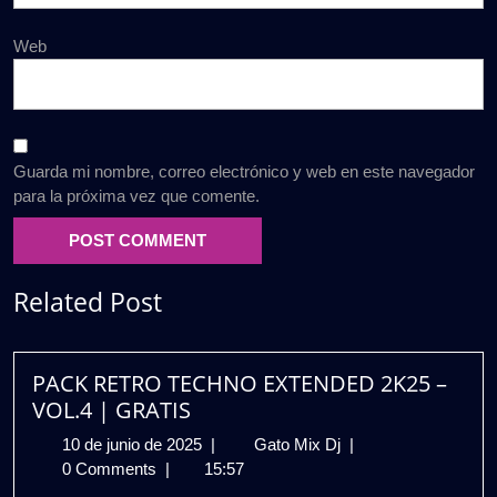
Web
Guarda mi nombre, correo electrónico y web en este navegador
para la próxima vez que comente.
Related Post
PACK RETRO TECHNO EXTENDED 2K25 –
VOL.4 | GRATIS
10
PACK
10 de junio de 2025
|
Gato Mix Dj
|
de
RETRO
0 Comments
|
15:57
junio
TECHNO