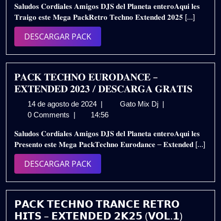
𝐒𝐚𝐥𝐮𝐝𝐨𝐬 𝐂𝐨𝐫𝐝𝐢𝐚𝐥𝐞𝐬 𝐀𝐦𝐢𝐠𝐨𝐬 𝐃𝐉𝐒 𝐝𝐞𝐥 𝐏𝐥𝐚𝐧𝐞𝐭𝐚 𝐞𝐧𝐭𝐞𝐫𝐨𝐀𝐪𝐮𝐢 𝐥𝐞𝐬
de
EXTENDED
𝐓𝐫𝐚𝐢𝐠𝐨 𝐞𝐬𝐭𝐞 𝐌𝐞𝐠𝐚 𝐏𝐚𝐜𝐤𝐑𝐞𝐭𝐫𝐨 𝐓𝐞𝐜𝐡𝐧𝐨 𝐄𝐱𝐭𝐞𝐧𝐝𝐞𝐝 𝟐𝟎𝟐𝟓 [...]
2025
2K25
–
DESCARGAR
DESCARGAR PACK
VOL.4
PACK
|
GRATIS
𝐏𝐀𝐂𝐊 𝐓𝐄𝐂𝐇𝐍𝐎 𝐄𝐔𝐑𝐎𝐃𝐀𝐍𝐂𝐄 –
𝐄𝐗𝐓𝐄𝐍𝐃𝐄𝐃 𝟐𝟎𝟐𝟑 / 𝐃𝐄𝐒𝐂𝐀𝐑𝐆𝐀 𝐆𝐑𝐀𝐓𝐈𝐒
14
𝐏𝐀𝐂𝐊
14 de agosto de 2024
|
Gato Mix Dj
|
de
𝐓𝐄𝐂𝐇𝐍𝐎
0 Comments
|
14:56
agosto
𝐄𝐔𝐑𝐎𝐃𝐀𝐍𝐂𝐄
𝐒𝐚𝐥𝐮𝐝𝐨𝐬 𝐂𝐨𝐫𝐝𝐢𝐚𝐥𝐞𝐬 𝐀𝐦𝐢𝐠𝐨𝐬 𝐃𝐉𝐒 𝐝𝐞𝐥 𝐏𝐥𝐚𝐧𝐞𝐭𝐚 𝐞𝐧𝐭𝐞𝐫𝐨𝐀𝐪𝐮𝐢 𝐥𝐞𝐬
de
–
𝐏𝐫𝐞𝐬𝐞𝐧𝐭𝐨 𝐞𝐬𝐭𝐞 𝐌𝐞𝐠𝐚 𝐏𝐚𝐜𝐤𝐓𝐞𝐜𝐡𝐧𝐨 𝐄𝐮𝐫𝐨𝐝𝐚𝐧𝐜𝐞 – 𝐄𝐱𝐭𝐞𝐧𝐝𝐞𝐝 [...]
2024
𝐄𝐗𝐓𝐄𝐍𝐃𝐄𝐃
𝟐𝟎𝟐𝟑
DESCARGAR
DESCARGAR PACK
/
PACK
𝐃𝐄𝐒𝐂𝐀𝐑𝐆𝐀
𝐆𝐑𝐀𝐓𝐈𝐒
𝗣𝗔𝗖𝗞 𝗧𝗘𝗖𝗛𝗡𝗢 𝗧𝗥𝗔𝗡𝗖𝗘 𝗥𝗘𝗧𝗥𝗢
𝗛𝗜𝗧𝗦 – 𝗘𝗫𝗧𝗘𝗡𝗗𝗘𝗗 𝟮𝗞𝟮𝟱 (𝗩𝗢𝗟.𝟭)