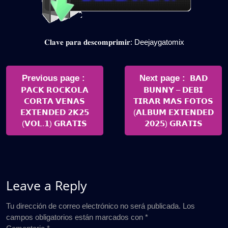
𝐂𝐥𝐚𝐯𝐞 𝐩𝐚𝐫𝐚 𝐝𝐞𝐬𝐜𝐨𝐦𝐩𝐫𝐢𝐦𝐢𝐫: Deejaygatomix
Navegación
de
Older
Newer
Previous page
Next page
𝗕𝗔𝗗
Posts
Posts
𝗣𝗔𝗖𝗞 𝗥𝗢𝗖𝗞𝗢𝗟𝗔
𝗕𝗨𝗡𝗡𝗬 – 𝗗𝗘𝗕𝗜
entradas
𝗖𝗢𝗥𝗧𝗔 𝗩𝗘𝗡𝗔𝗦
𝗧𝗜𝗥𝗔𝗥 𝗠𝗔𝗦 𝗙𝗢𝗧𝗢𝗦
𝗘𝗫𝗧𝗘𝗡𝗗𝗘𝗗 𝟮𝗞𝟮𝟱
(𝗔𝗟𝗕𝗨𝗠 𝗘𝗫𝗧𝗘𝗡𝗗𝗘𝗗
(𝗩𝗢𝗟.𝟭) 𝗚𝗥𝗔𝗧𝗜𝗦
𝟮𝟬𝟮𝟱) 𝗚𝗥𝗔𝗧𝗜𝗦
Leave a Reply
Tu dirección de correo electrónico no será publicada.
Los
campos obligatorios están marcados con
*