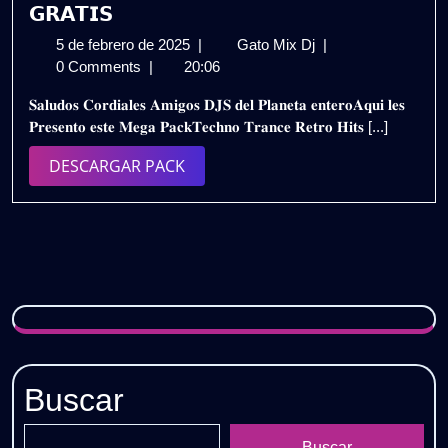
𝗚𝗥𝗔𝗧𝗜𝗦
5
𝗣𝗔𝗖𝗞
5 de febrero de 2025
|
Gato Mix Dj
|
de
𝗧𝗘𝗖𝗛𝗡𝗢
0 Comments
|
20:06
febrero
𝗧𝗥𝗔𝗡𝗖𝗘
𝐒𝐚𝐥𝐮𝐝𝐨𝐬 𝐂𝐨𝐫𝐝𝐢𝐚𝐥𝐞𝐬 𝐀𝐦𝐢𝐠𝐨𝐬 𝐃𝐉𝐒 𝐝𝐞𝐥 𝐏𝐥𝐚𝐧𝐞𝐭𝐚 𝐞𝐧𝐭𝐞𝐫𝐨𝐀𝐪𝐮𝐢 𝐥𝐞𝐬
de
𝗥𝗘𝗧𝗥𝗢
𝐏𝐫𝐞𝐬𝐞𝐧𝐭𝐨 𝐞𝐬𝐭𝐞 𝐌𝐞𝐠𝐚 𝐏𝐚𝐜𝐤𝐓𝐞𝐜𝐡𝐧𝐨 𝐓𝐫𝐚𝐧𝐜𝐞 𝐑𝐞𝐭𝐫𝐨 𝐇𝐢𝐭𝐬 [...]
2025
𝗛𝗜𝗧𝗦
–
DESCARGAR
DESCARGAR PACK
𝗘𝗫𝗧𝗘𝗡𝗗𝗘𝗗
PACK
𝟮𝗞𝟮𝟱
(𝗩𝗢𝗟.𝟭)
𝗚𝗥𝗔𝗧𝗜𝗦
Buscar
Buscar