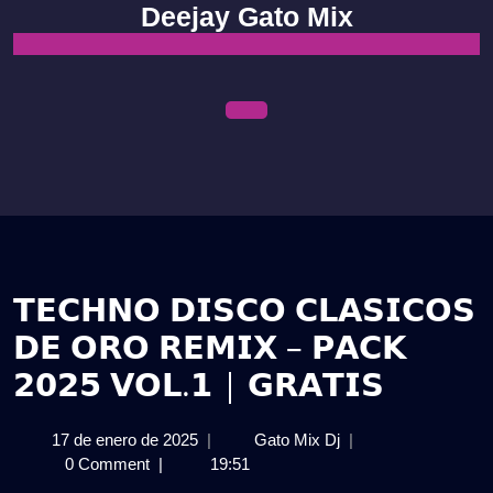
Skip
Deejay Gato Mix
to
content
Open
Menu
𝗧𝗘𝗖𝗛𝗡𝗢 𝗗𝗜𝗦𝗖𝗢 𝗖𝗟𝗔𝗦𝗜𝗖𝗢𝗦
𝗗𝗘 𝗢𝗥𝗢 𝗥𝗘𝗠𝗜𝗫 – 𝗣𝗔𝗖𝗞
𝟮𝟬𝟮𝟱 𝗩𝗢𝗟.𝟭 | 𝗚𝗥𝗔𝗧𝗜𝗦
17
𝗧𝗘𝗖𝗛𝗡𝗢
17 de enero de 2025
|
Gato Mix Dj
|
de
𝗗𝗜𝗦𝗖𝗢
0 Comment
|
19:51
enero
𝗖𝗟𝗔𝗦𝗜𝗖𝗢𝗦