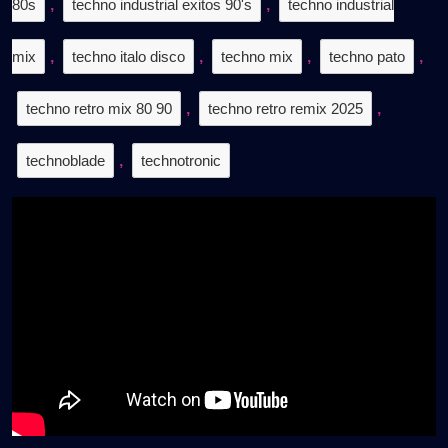
80s
,
techno industrial exitos 90's
,
techno industrial
mix
,
techno italo disco
,
techno mix
,
techno pato
,
techno retro mix 80 90
,
techno retro remix 2025
,
technoblade
,
technotronic