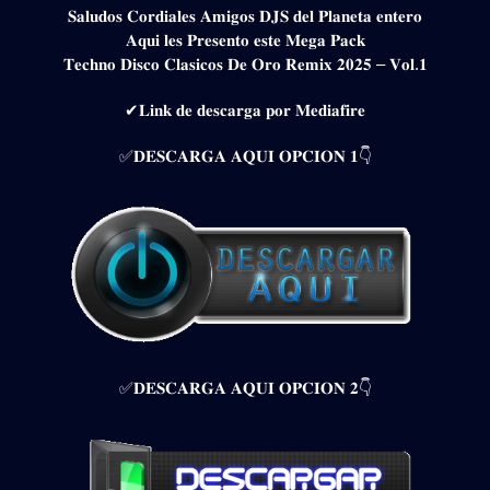
𝐒𝐚𝐥𝐮𝐝𝐨𝐬 𝐂𝐨𝐫𝐝𝐢𝐚𝐥𝐞𝐬 𝐀𝐦𝐢𝐠𝐨𝐬 𝐃𝐉𝐒 𝐝𝐞𝐥 𝐏𝐥𝐚𝐧𝐞𝐭𝐚 𝐞𝐧𝐭𝐞𝐫𝐨
𝐀𝐪𝐮𝐢 𝐥𝐞𝐬 𝐏𝐫𝐞𝐬𝐞𝐧𝐭𝐨 𝐞𝐬𝐭𝐞 𝐌𝐞𝐠𝐚 𝐏𝐚𝐜𝐤
𝐓𝐞𝐜𝐡𝐧𝐨 𝐃𝐢𝐬𝐜𝐨 𝐂𝐥𝐚𝐬𝐢𝐜𝐨𝐬 𝐃𝐞 𝐎𝐫𝐨 𝐑𝐞𝐦𝐢𝐱 𝟐𝟎𝟐𝟓 – 𝐕𝐨𝐥.𝟏
✔𝐋𝐢𝐧𝐤 𝐝𝐞 𝐝𝐞𝐬𝐜𝐚𝐫𝐠𝐚 𝐩𝐨𝐫 𝐌𝐞𝐝𝐢𝐚𝐟𝐢𝐫𝐞
✅𝐃𝐄𝐒𝐂𝐀𝐑𝐆𝐀 𝐀𝐐𝐔𝐈 𝐎𝐏𝐂𝐈𝐎𝐍 𝟏👇
✅𝐃𝐄𝐒𝐂𝐀𝐑𝐆𝐀 𝐀𝐐𝐔𝐈 𝐎𝐏𝐂𝐈𝐎𝐍 𝟐👇