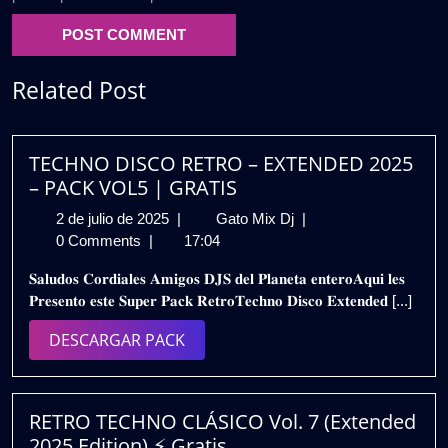
Related Post
TECHNO DISCO RETRO – EXTENDED 2025
– PACK VOL5 | GRATIS
2
TECHNO
2 de julio de 2025
|
Gato Mix Dj
|
de
DISCO
0 Comments
|
17:04
julio
RETRO
𝐒𝐚𝐥𝐮𝐝𝐨𝐬 𝐂𝐨𝐫𝐝𝐢𝐚𝐥𝐞𝐬 𝐀𝐦𝐢𝐠𝐨𝐬 𝐃𝐉𝐒 𝐝𝐞𝐥 𝐏𝐥𝐚𝐧𝐞𝐭𝐚 𝐞𝐧𝐭𝐞𝐫𝐨𝐀𝐪𝐮𝐢 𝐥𝐞𝐬
de
–
𝐏𝐫𝐞𝐬𝐞𝐧𝐭𝐨 𝐞𝐬𝐭𝐞 𝐒𝐮𝐩𝐞𝐫 𝐏𝐚𝐜𝐤 𝐑𝐞𝐭𝐫𝐨𝐓𝐞𝐜𝐡𝐧𝐨 𝐃𝐢𝐬𝐜𝐨 𝐄𝐱𝐭𝐞𝐧𝐝𝐞𝐝 [...]
2025
EXTENDED
2025
DESCARGAR
DESCARGAR PACK
–
PACK
PACK
VOL5
|
RETRO TECHNO CLÁSICO Vol. 7 (Extended
GRATIS
2025 Edition) ⚡ Gratis