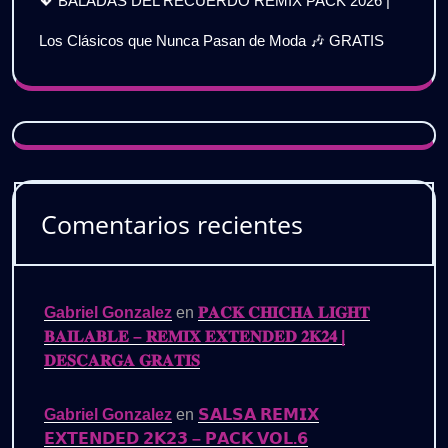
💖 BALADAS DEL RECUERDO REMIX PACK 2026 |
Los Clásicos que Nunca Pasan de Moda 🎶 GRATIS
Comentarios recientes
Gabriel Gonzalez
en
𝐏𝐀𝐂𝐊 𝐂𝐇𝐈𝐂𝐇𝐀 𝐋𝐈𝐆𝐇𝐓
𝐁𝐀𝐈𝐋𝐀𝐁𝐋𝐄 – 𝐑𝐄𝐌𝐈𝐗 𝐄𝐗𝐓𝐄𝐍𝐃𝐄𝐃 𝟐𝐊𝟐𝟒 |
𝐃𝐄𝐒𝐂𝐀𝐑𝐆𝐀 𝐆𝐑𝐀𝐓𝐈𝐒
Gabriel Gonzalez
en
𝗦𝗔𝗟𝗦𝗔 𝗥𝗘𝗠𝗜𝗫
𝗘𝗫𝗧𝗘𝗡𝗗𝗘𝗗 𝟮𝗞𝟮𝟯 – 𝗣𝗔𝗖𝗞 𝗩𝗢𝗟.𝟲