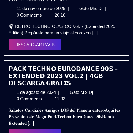
11
RETRO
11 de noviembre de 2025
|
Gato Mix Dj
|
de
TECHNO
0 Comments
|
20:18
noviembre
CLÁSICO
🎧 RETRO TECHNO CLÁSICO Vol. 7 (Extended 2025
de
Vol.
Edition) Prepárate para un viaje al corazón [...]
2025
7
(Extended
DESCARGAR
DESCARGAR PACK
2025
PACK
Edition)
⚡
Gratis
𝗣𝗔𝗖𝗞 𝗧𝗘𝗖𝗛𝗡𝗢 𝗘𝗨𝗥𝗢𝗗𝗔𝗡𝗖𝗘 𝟵𝟬𝗦 –
𝗘𝗫𝗧𝗘𝗡𝗗𝗘𝗗 𝟮𝟬𝟮𝟯 𝗩𝗢𝗟.𝟮 | 𝟰𝗚𝗕
𝗗𝗘𝗦𝗖𝗔𝗥𝗚𝗔 𝗚𝗥𝗔𝗧𝗜𝗦
1
𝗣𝗔𝗖𝗞
1 de agosto de 2024
|
Gato Mix Dj
|
de
𝗧𝗘𝗖𝗛𝗡𝗢
0 Comments
|
11:33
agosto
𝗘𝗨𝗥𝗢𝗗𝗔𝗡𝗖𝗘
𝐒𝐚𝐥𝐮𝐝𝐨𝐬 𝐂𝐨𝐫𝐝𝐢𝐚𝐥𝐞𝐬 𝐀𝐦𝐢𝐠𝐨𝐬 𝐃𝐉𝐒 𝐝𝐞𝐥 𝐏𝐥𝐚𝐧𝐞𝐭𝐚 𝐞𝐧𝐭𝐞𝐫𝐨𝐀𝐪𝐮𝐢 𝐥𝐞𝐬
de
𝟵𝟬𝗦
𝐏𝐫𝐞𝐬𝐞𝐧𝐭𝐨 𝐞𝐬𝐭𝐞 𝐌𝐞𝐠𝐚 𝐏𝐚𝐜𝐤𝐓𝐞𝐜𝐡𝐧𝐨 𝐄𝐮𝐫𝐨𝐃𝐚𝐧𝐜𝐞 𝟗𝟎𝐬𝐑𝐞𝐦𝐢𝐱
2024
–
𝐄𝐱𝐭𝐞𝐧𝐝𝐞𝐝 [...]
𝗘𝗫𝗧𝗘𝗡𝗗𝗘𝗗
𝟮𝟬𝟮𝟯