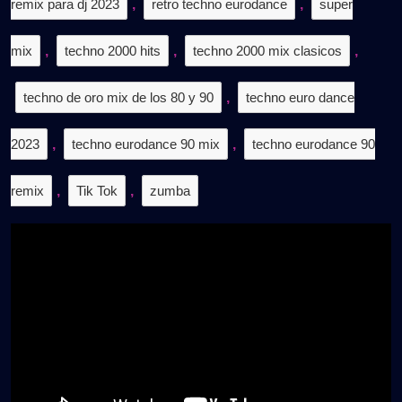
remix para dj 2023
,
retro techno eurodance
,
super
mix
,
techno 2000 hits
,
techno 2000 mix clasicos
,
techno de oro mix de los 80 y 90
,
techno euro dance
2023
,
techno eurodance 90 mix
,
techno eurodance 90
remix
,
Tik Tok
,
zumba