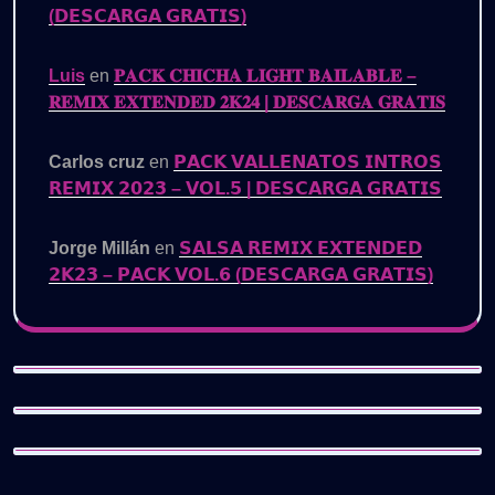
(𝗗𝗘𝗦𝗖𝗔𝗥𝗚𝗔 𝗚𝗥𝗔𝗧𝗜𝗦)
Luis
en
𝐏𝐀𝐂𝐊 𝐂𝐇𝐈𝐂𝐇𝐀 𝐋𝐈𝐆𝐇𝐓 𝐁𝐀𝐈𝐋𝐀𝐁𝐋𝐄 –
𝐑𝐄𝐌𝐈𝐗 𝐄𝐗𝐓𝐄𝐍𝐃𝐄𝐃 𝟐𝐊𝟐𝟒 | 𝐃𝐄𝐒𝐂𝐀𝐑𝐆𝐀 𝐆𝐑𝐀𝐓𝐈𝐒
Carlos cruz
en
𝗣𝗔𝗖𝗞 𝗩𝗔𝗟𝗟𝗘𝗡𝗔𝗧𝗢𝗦 𝗜𝗡𝗧𝗥𝗢𝗦
𝗥𝗘𝗠𝗜𝗫 𝟮𝟬𝟮𝟯 – 𝗩𝗢𝗟.𝟱 | 𝗗𝗘𝗦𝗖𝗔𝗥𝗚𝗔 𝗚𝗥𝗔𝗧𝗜𝗦
Jorge Millán
en
𝗦𝗔𝗟𝗦𝗔 𝗥𝗘𝗠𝗜𝗫 𝗘𝗫𝗧𝗘𝗡𝗗𝗘𝗗
𝟮𝗞𝟮𝟯 – 𝗣𝗔𝗖𝗞 𝗩𝗢𝗟.𝟲 (𝗗𝗘𝗦𝗖𝗔𝗥𝗚𝗔 𝗚𝗥𝗔𝗧𝗜𝗦)