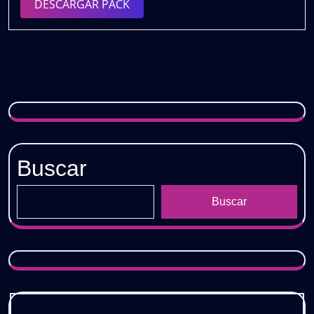
DESCARGAR
DESCARGAR PACK
𝗩𝗢𝗟.𝟮
PACK
|
𝟰𝗚𝗕
𝗗𝗘𝗦𝗖𝗔𝗥𝗚𝗔
𝗚𝗥𝗔𝗧𝗜𝗦
Buscar
Buscar