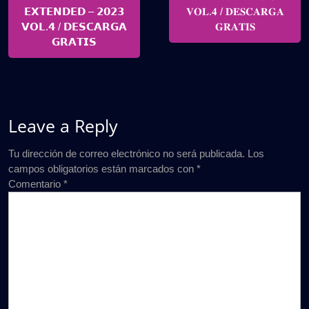
𝗘𝗫𝗧𝗘𝗡𝗗𝗘𝗗 – 𝟮𝟬𝟮𝟯
𝐕𝐎𝐋.𝟒 / 𝐃𝐄𝐒𝐂𝐀𝐑𝐆𝐀
𝗩𝗢𝗟.𝟰 / 𝗗𝗘𝗦𝗖𝗔𝗥𝗚𝗔
𝐆𝐑𝐀𝐓𝐈𝐒
𝗚𝗥𝗔𝗧𝗜𝗦
Leave a Reply
Tu dirección de correo electrónico no será publicada.
Los
campos obligatorios están marcados con
*
Comentario
*