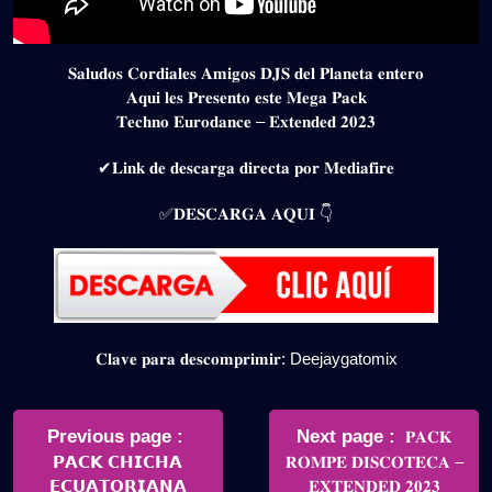
𝐒𝐚𝐥𝐮𝐝𝐨𝐬 𝐂𝐨𝐫𝐝𝐢𝐚𝐥𝐞𝐬 𝐀𝐦𝐢𝐠𝐨𝐬 𝐃𝐉𝐒 𝐝𝐞𝐥 𝐏𝐥𝐚𝐧𝐞𝐭𝐚 𝐞𝐧𝐭𝐞𝐫𝐨
𝐀𝐪𝐮𝐢 𝐥𝐞𝐬 𝐏𝐫𝐞𝐬𝐞𝐧𝐭𝐨 𝐞𝐬𝐭𝐞 𝐌𝐞𝐠𝐚 𝐏𝐚𝐜𝐤
𝐓𝐞𝐜𝐡𝐧𝐨 𝐄𝐮𝐫𝐨𝐝𝐚𝐧𝐜𝐞 – 𝐄𝐱𝐭𝐞𝐧𝐝𝐞𝐝 𝟐𝟎𝟐𝟑
✔𝐋𝐢𝐧𝐤 𝐝𝐞 𝐝𝐞𝐬𝐜𝐚𝐫𝐠𝐚 𝐝𝐢𝐫𝐞𝐜𝐭𝐚 𝐩𝐨𝐫 𝐌𝐞𝐝𝐢𝐚𝐟𝐢𝐫𝐞
✅𝐃𝐄𝐒𝐂𝐀𝐑𝐆𝐀 𝐀𝐐𝐔𝐈 👇
𝐂𝐥𝐚𝐯𝐞 𝐩𝐚𝐫𝐚 𝐝𝐞𝐬𝐜𝐨𝐦𝐩𝐫𝐢𝐦𝐢𝐫: Deejaygatomix
Navegación
de
Older
Newer
Previous page
Next page
𝐏𝐀𝐂𝐊
Posts
Posts
𝗣𝗔𝗖𝗞 𝗖𝗛𝗜𝗖𝗛𝗔
𝐑𝐎𝐌𝐏𝐄 𝐃𝐈𝐒𝐂𝐎𝐓𝐄𝐂𝐀 –
entradas
𝗘𝗖𝗨𝗔𝗧𝗢𝗥𝗜𝗔𝗡𝗔
𝐄𝐗𝐓𝐄𝐍𝐃𝐄𝐃 𝟐𝟎𝟐𝟑