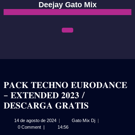
Skip
Deejay Gato Mix
to
content
Open
Menu
𝐏𝐀𝐂𝐊 𝐓𝐄𝐂𝐇𝐍𝐎 𝐄𝐔𝐑𝐎𝐃𝐀𝐍𝐂𝐄
– 𝐄𝐗𝐓𝐄𝐍𝐃𝐄𝐃 𝟐𝟎𝟐𝟑 /
𝐃𝐄𝐒𝐂𝐀𝐑𝐆𝐀 𝐆𝐑𝐀𝐓𝐈𝐒
14
𝐏𝐀𝐂𝐊
14 de agosto de 2024
|
Gato Mix Dj
|
de
𝐓𝐄𝐂𝐇𝐍𝐎
0 Comment
|
14:56
agosto
𝐄𝐔𝐑𝐎𝐃𝐀𝐍𝐂𝐄