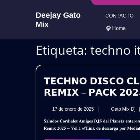
Skip
to
Deejay Gato
CONTACTO
content
Mix
🎧 Home
Etiqueta:
techno i
𝗧𝗘𝗖𝗛𝗡𝗢 𝗗𝗜𝗦𝗖𝗢 𝗖
𝗥𝗘𝗠𝗜𝗫 – 𝗣𝗔𝗖𝗞 𝟮𝟬𝟮
17
𝗧
17 de enero de 2025
|
Gato Mix Dj
de
𝗗
𝐒𝐚𝐥𝐮𝐝𝐨𝐬 𝐂𝐨𝐫𝐝𝐢𝐚𝐥𝐞𝐬 𝐀𝐦𝐢𝐠𝐨𝐬 𝐃𝐉𝐒 𝐝𝐞𝐥 𝐏𝐥𝐚𝐧𝐞𝐭𝐚 𝐞𝐧𝐭𝐞𝐫𝐨𝐀𝐪𝐮𝐢 𝐥𝐞𝐬 𝐏𝐫𝐞𝐬𝐞𝐧𝐭𝐨 𝐞𝐬𝐭𝐞 𝐌𝐞𝐠𝐚 𝐏𝐚𝐜𝐤𝐓𝐞𝐜𝐡𝐧𝐨 𝐃𝐢𝐬𝐜𝐨 𝐂𝐥𝐚𝐬𝐢𝐜𝐨𝐬 𝐃𝐞 𝐎𝐫𝐨
enero
𝗖
𝐑𝐞𝐦𝐢𝐱 𝟐𝟎𝟐𝟓 – 𝐕𝐨𝐥.𝟏 ✔𝐋𝐢𝐧𝐤 𝐝𝐞 𝐝𝐞𝐬𝐜𝐚𝐫𝐠𝐚 𝐩𝐨𝐫 𝐌
de
𝗗
2025
