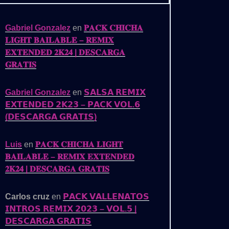
Gabriel Gonzalez
en
𝐏𝐀𝐂𝐊 𝐂𝐇𝐈𝐂𝐇𝐀
𝐋𝐈𝐆𝐇𝐓 𝐁𝐀𝐈𝐋𝐀𝐁𝐋𝐄 – 𝐑𝐄𝐌𝐈𝐗
𝐄𝐗𝐓𝐄𝐍𝐃𝐄𝐃 𝟐𝐊𝟐𝟒 | 𝐃𝐄𝐒𝐂𝐀𝐑𝐆𝐀
𝐆𝐑𝐀𝐓𝐈𝐒
Gabriel Gonzalez
en
𝗦𝗔𝗟𝗦𝗔 𝗥𝗘𝗠𝗜𝗫
𝗘𝗫𝗧𝗘𝗡𝗗𝗘𝗗 𝟮𝗞𝟮𝟯 – 𝗣𝗔𝗖𝗞 𝗩𝗢𝗟.𝟲
(𝗗𝗘𝗦𝗖𝗔𝗥𝗚𝗔 𝗚𝗥𝗔𝗧𝗜𝗦)
Luis
en
𝐏𝐀𝐂𝐊 𝐂𝐇𝐈𝐂𝐇𝐀 𝐋𝐈𝐆𝐇𝐓
𝐁𝐀𝐈𝐋𝐀𝐁𝐋𝐄 – 𝐑𝐄𝐌𝐈𝐗 𝐄𝐗𝐓𝐄𝐍𝐃𝐄𝐃
𝟐𝐊𝟐𝟒 | 𝐃𝐄𝐒𝐂𝐀𝐑𝐆𝐀 𝐆𝐑𝐀𝐓𝐈𝐒
Carlos cruz
en
𝗣𝗔𝗖𝗞 𝗩𝗔𝗟𝗟𝗘𝗡𝗔𝗧𝗢𝗦
𝗜𝗡𝗧𝗥𝗢𝗦 𝗥𝗘𝗠𝗜𝗫 𝟮𝟬𝟮𝟯 – 𝗩𝗢𝗟.𝟱 |
𝗗𝗘𝗦𝗖𝗔𝗥𝗚𝗔 𝗚𝗥𝗔𝗧𝗜𝗦