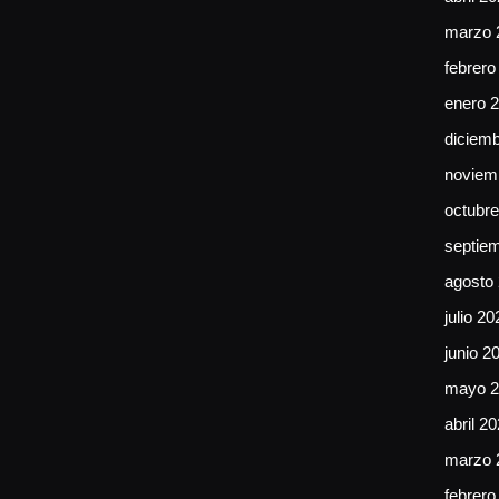
marzo 
febrero
enero 
diciem
noviem
octubr
septie
agosto
julio 20
junio 2
mayo 2
abril 2
marzo 
febrero