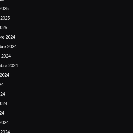
2025
 2025
2025
bre 2024
bre 2024
e 2024
mbre 2024
 2024
24
024
024
024
2024
 2024