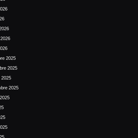
026
026
2026
 2026
2026
bre 2025
bre 2025
e 2025
mbre 2025
 2025
25
025
025
025