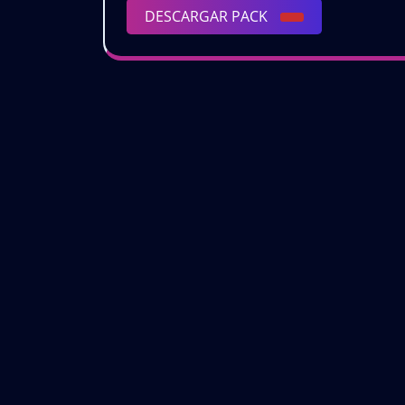
𝗥
DESCARGAR
DESCARGAR PACK
–
PACK
𝗣
𝟮
𝗩
|
𝗚