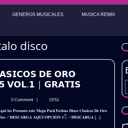
GENEROS MUSICALES
MUSICA REMIX
talo disco
𝗔𝗦𝗜𝗖𝗢𝗦 𝗗𝗘 𝗢𝗥𝗢
𝗧𝗘𝗖𝗛𝗡𝗢
𝟱 𝗩𝗢𝗟.𝟭 | 𝗚𝗥𝗔𝗧𝗜𝗦
𝗗𝗜𝗦𝗖𝗢
𝗘𝗖𝗛𝗡𝗢
|
0 Comment
|
19:51
𝗖𝗟𝗔𝗦𝗜𝗖𝗢
𝗜𝗦𝗖𝗢
𝗗𝗘
𝗟𝗔𝗦𝗜𝗖𝗢𝗦
𝐞𝐝𝐢𝐚𝐟𝐢𝐫𝐞 ✅𝐃𝐄𝐒𝐂𝐀𝐑𝐆𝐀 𝐀𝐐𝐔𝐈 𝐎𝐏𝐂𝐈𝐎𝐍 𝟏👇 ✅𝐃𝐄𝐒𝐂𝐀𝐑𝐆𝐀 [...]
𝗘
𝗢𝗥𝗢
𝗥𝗢