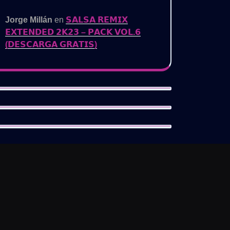
Jorge Millán
en
𝗦𝗔𝗟𝗦𝗔 𝗥𝗘𝗠𝗜𝗫
𝗘𝗫𝗧𝗘𝗡𝗗𝗘𝗗 𝟮𝗞𝟮𝟯 – 𝗣𝗔𝗖𝗞 𝗩𝗢𝗟.𝟲
(𝗗𝗘𝗦𝗖𝗔𝗥𝗚𝗔 𝗚𝗥𝗔𝗧𝗜𝗦)