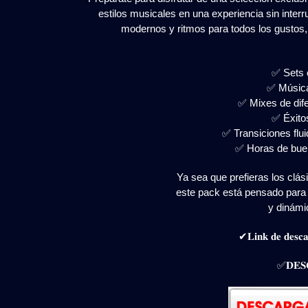
estilos musicales en una experiencia sin inte
modernos y ritmos para todos los gustos,
✅ Sets 
✅ Música
✅ Mixes de dif
✅ Éxito
✅ Transiciones flu
✅ Horas de bue
Ya sea que prefieras los clás
este pack está pensado para 
y dinámic
✔𝐋𝐢𝐧𝐤 𝐝𝐞 𝐝𝐞𝐬𝐜𝐚
✅𝐃𝐄𝐒