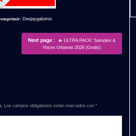
𝐞𝐬𝐜𝐨𝐦𝐩𝐫𝐢𝐦𝐢𝐫: Deejaygatomix
Newer
Next page
🔥 ULTRA PACK: Samples &
Posts
Voces Urbanas 2026 (Gratis)
a.
Los campos obligatorios están marcados con
*