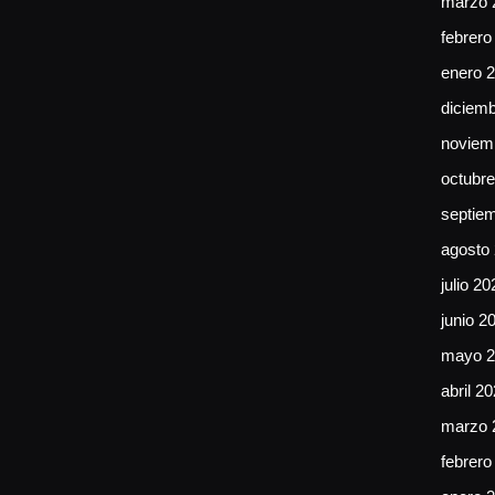
marzo 
febrero
enero 
diciem
noviem
octubr
septie
agosto
julio 20
junio 2
mayo 2
abril 2
marzo 
febrero