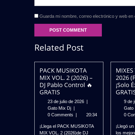
Guarda mi nombre, correo electrónico y web en
Related Post
PACK MUSIKOTA
MIXES
MIX VOL. 2 (2026) –
2026 (P
DJ Pablo Control 🔥
¡Solo É
GRATIS
GRATI
23
23 de julio de 2026
|
9 de 
PACK
de
Gato Mix Dj
|
Gato
MUSIKOTA
julio
0 Comments
|
20:34
0 Co
MIX
de
¡Llega el PACK MUSIKOTA
¡Llegó un
VOL.
2026
MIX VOL. 2 (2026)de DJ
los mejo
2