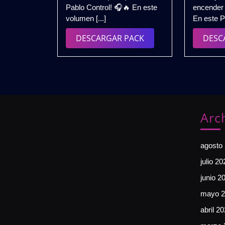
Pablo Control! 🎧🔥 En este
encender 
(2026)
volumen [...]
En este Pa
–
DJ
DESCARGAR
DESCARGAR PACK
DESC
Pablo
PACK
Control
🔥
GRATIS
Arc
agosto
julio 20
junio 2
mayo 2
abril 2