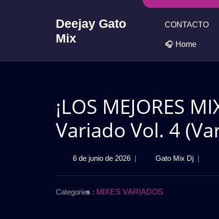
Skip
to
Deejay Gato
CONTACTO
content
Mix
🎧 Home
¡LOS MEJORES MIX
Variado Vol. 4 (Va
6
¡LOS
6 de junio de 2026
|
Gato Mix Dj
|
de
MEJOR
junio
MIXES
de
DEL
Categories :
MIXES VARIADOS
2026
2026!
🎧