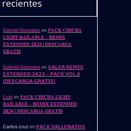
recientes
Gabriel Gonzalez
en
𝐏𝐀𝐂𝐊 𝐂𝐇𝐈𝐂𝐇𝐀
𝐋𝐈𝐆𝐇𝐓 𝐁𝐀𝐈𝐋𝐀𝐁𝐋𝐄 – 𝐑𝐄𝐌𝐈𝐗
𝐄𝐗𝐓𝐄𝐍𝐃𝐄𝐃 𝟐𝐊𝟐𝟒 | 𝐃𝐄𝐒𝐂𝐀𝐑𝐆𝐀
𝐆𝐑𝐀𝐓𝐈𝐒
Gabriel Gonzalez
en
𝗦𝗔𝗟𝗦𝗔 𝗥𝗘𝗠𝗜𝗫
𝗘𝗫𝗧𝗘𝗡𝗗𝗘𝗗 𝟮𝗞𝟮𝟯 – 𝗣𝗔𝗖𝗞 𝗩𝗢𝗟.𝟲
(𝗗𝗘𝗦𝗖𝗔𝗥𝗚𝗔 𝗚𝗥𝗔𝗧𝗜𝗦)
Luis
en
𝐏𝐀𝐂𝐊 𝐂𝐇𝐈𝐂𝐇𝐀 𝐋𝐈𝐆𝐇𝐓
𝐁𝐀𝐈𝐋𝐀𝐁𝐋𝐄 – 𝐑𝐄𝐌𝐈𝐗 𝐄𝐗𝐓𝐄𝐍𝐃𝐄𝐃
𝟐𝐊𝟐𝟒 | 𝐃𝐄𝐒𝐂𝐀𝐑𝐆𝐀 𝐆𝐑𝐀𝐓𝐈𝐒
Carlos cruz
en
𝗣𝗔𝗖𝗞 𝗩𝗔𝗟𝗟𝗘𝗡𝗔𝗧𝗢𝗦