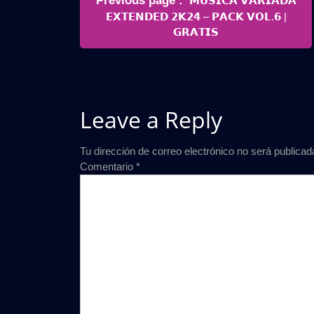
Previous page
𝗠𝗨𝗦𝗜𝗖𝗔 𝗩𝗔𝗥𝗜𝗔𝗗𝗔
de
Posts
𝗘𝗫𝗧𝗘𝗡𝗗𝗘𝗗 𝟮𝗞𝟮𝟰 – 𝗣𝗔𝗖𝗞 𝗩𝗢𝗟.𝟲 |
entradas
𝗚𝗥𝗔𝗧𝗜𝗦
Leave a Reply
Tu dirección de correo electrónico no será publicad
Comentario
*