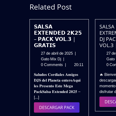
Related Post
𝗦𝗔𝗟𝗦𝗔
SALSA
𝗘𝗫𝗧𝗘𝗡𝗗𝗘𝗗 𝟮𝗞𝟮𝟱
EXTREM
– 𝗣𝗔𝗖𝗞 𝗩𝗢𝗟.𝟯 |
DJ PA
𝗚𝗥𝗔𝗧𝗜𝗦
VOL.3 
27
27 de abril de 2025
|
27 d
𝗦𝗔𝗟𝗦𝗔
de
Gato Mix Dj
|
Gato
𝗘𝗫𝗧𝗘𝗡𝗗𝗘𝗗
abril
0 Comments
|
20:11
0 Co
𝟮𝗞𝟮𝟱
de
𝐒𝐚𝐥𝐮𝐝𝐨𝐬 𝐂𝐨𝐫𝐝𝐢𝐚𝐥𝐞𝐬 𝐀𝐦𝐢𝐠𝐨𝐬
🔥 Bienve
–
2025
𝐃𝐉𝐒 𝐝𝐞𝐥 𝐏𝐥𝐚𝐧𝐞𝐭𝐚 𝐞𝐧𝐭𝐞𝐫𝐨𝐀𝐪𝐮𝐢
descargad
𝗣𝗔𝗖𝗞
𝐥𝐞𝐬 𝐏𝐫𝐞𝐬𝐞𝐧𝐭𝐨 𝐄𝐬𝐭𝐞 𝐌𝐞𝐠𝐚
momento 
𝗩𝗢𝗟.𝟯
𝐏𝐚𝐜𝐤𝐒𝐚𝐥𝐬𝐚 𝐄𝐱𝐭𝐞𝐧𝐝𝐞𝐝 𝟐𝟎𝟐𝟓 –
disfrutar d
|
[...]
𝗚𝗥𝗔𝗧𝗜𝗦
DESC
DESCARGAR
DESCARGAR PACK
PACK