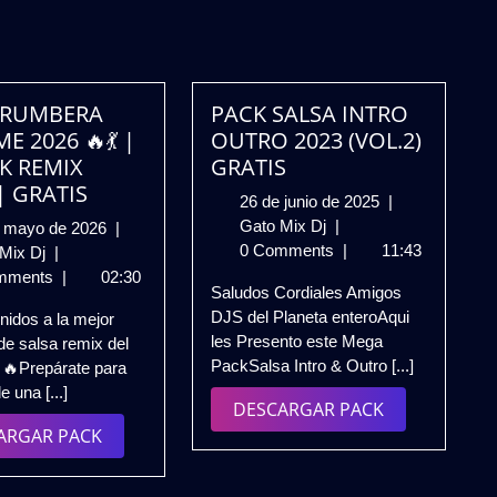
 RUMBERA
PACK SALSA INTRO
E 2026 🔥💃 |
OUTRO 2023 (VOL.2)
CK REMIX
GRATIS
| GRATIS
26
26 de junio de 2025
|
PACK
de
Gato Mix Dj
|
27
e mayo de 2026
|
SALSA
junio
0 Comments
|
11:43
SALSA
de
 Mix Dj
|
INTRO
de
RUMBERA
mayo
mments
|
02:30
Saludos Cordiales Amigos
OUTRO
2025
EXTREME
de
DJS del Planeta enteroAqui
nidos a la mejor
2023
2026
2026
les Presento este Mega
e salsa remix del
(VOL.2)
🔥
PackSalsa Intro & Outro [...]
🔥Prepárate para
GRATIS
💃
e una [...]
|
DESCARGAR
DESCARGAR PACK
DJ
DESCARGAR
PACK
ARGAR PACK
PACK
PACK
REMIX
VOL.3