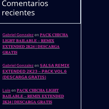
Comentarios
recientes
Gabriel Gonzalez
en
𝐏𝐀𝐂𝐊 𝐂𝐇𝐈𝐂𝐇𝐀
𝐋𝐈𝐆𝐇𝐓 𝐁𝐀𝐈𝐋𝐀𝐁𝐋𝐄 – 𝐑𝐄𝐌𝐈𝐗
𝐄𝐗𝐓𝐄𝐍𝐃𝐄𝐃 𝟐𝐊𝟐𝟒 | 𝐃𝐄𝐒𝐂𝐀𝐑𝐆𝐀
𝐆𝐑𝐀𝐓𝐈𝐒
Gabriel Gonzalez
en
𝗦𝗔𝗟𝗦𝗔 𝗥𝗘𝗠𝗜𝗫
𝗘𝗫𝗧𝗘𝗡𝗗𝗘𝗗 𝟮𝗞𝟮𝟯 – 𝗣𝗔𝗖𝗞 𝗩𝗢𝗟.𝟲
(𝗗𝗘𝗦𝗖𝗔𝗥𝗚𝗔 𝗚𝗥𝗔𝗧𝗜𝗦)
Luis
en
𝐏𝐀𝐂𝐊 𝐂𝐇𝐈𝐂𝐇𝐀 𝐋𝐈𝐆𝐇𝐓
𝐁𝐀𝐈𝐋𝐀𝐁𝐋𝐄 – 𝐑𝐄𝐌𝐈𝐗 𝐄𝐗𝐓𝐄𝐍𝐃𝐄𝐃
𝟐𝐊𝟐𝟒 | 𝐃𝐄𝐒𝐂𝐀𝐑𝐆𝐀 𝐆𝐑𝐀𝐓𝐈𝐒