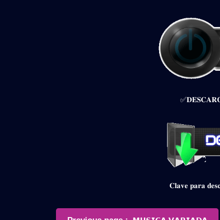
✅𝐃𝐄𝐒𝐂𝐀𝐑𝐆
𝐂𝐥𝐚𝐯𝐞 𝐩𝐚𝐫𝐚 𝐝
Navegación
Older