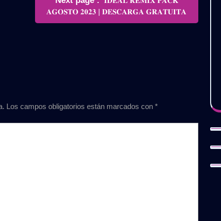
Next page
𝐈𝐃𝐄𝐀𝐋 𝐑𝐄𝐌𝐈𝐗 𝐏𝐀𝐂𝐊
Posts
𝐀𝐆𝐎𝐒𝐓𝐎 𝟐𝟎𝟐𝟑 | 𝐃𝐄𝐒𝐂𝐀𝐑𝐆𝐀 𝐆𝐑𝐀𝐓𝐔𝐈𝐓𝐀
a.
Los campos obligatorios están marcados con
*