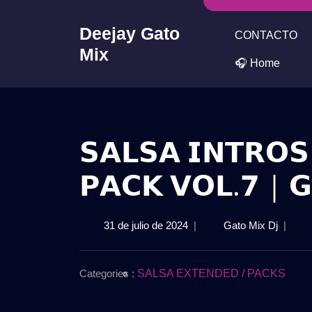
Skip
to
Deejay Gato
CONTACTO
content
Mix
🎧 Home
𝗦𝗔𝗟𝗦𝗔 𝗜𝗡𝗧𝗥𝗢𝗦
𝗣𝗔𝗖𝗞 𝗩𝗢𝗟.𝟳 | 𝗚
31
𝗦𝗔𝗟𝗦
31 de julio de 2024
|
Gato Mix Dj
|
de
𝗜𝗡𝗧𝗥
julio
𝗥𝗘𝗠𝗜
de
𝟮𝟬𝟮𝟰
Categories :
SALSA EXTENDED / PACKS
2024
–
𝗣𝗔𝗖𝗞