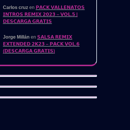
Carlos cruz
en
𝗣𝗔𝗖𝗞 𝗩𝗔𝗟𝗟𝗘𝗡𝗔𝗧𝗢𝗦
𝗜𝗡𝗧𝗥𝗢𝗦 𝗥𝗘𝗠𝗜𝗫 𝟮𝟬𝟮𝟯 – 𝗩𝗢𝗟.𝟱 |
𝗗𝗘𝗦𝗖𝗔𝗥𝗚𝗔 𝗚𝗥𝗔𝗧𝗜𝗦
Jorge Millán
en
𝗦𝗔𝗟𝗦𝗔 𝗥𝗘𝗠𝗜𝗫
𝗘𝗫𝗧𝗘𝗡𝗗𝗘𝗗 𝟮𝗞𝟮𝟯 – 𝗣𝗔𝗖𝗞 𝗩𝗢𝗟.𝟲
(𝗗𝗘𝗦𝗖𝗔𝗥𝗚𝗔 𝗚𝗥𝗔𝗧𝗜𝗦)