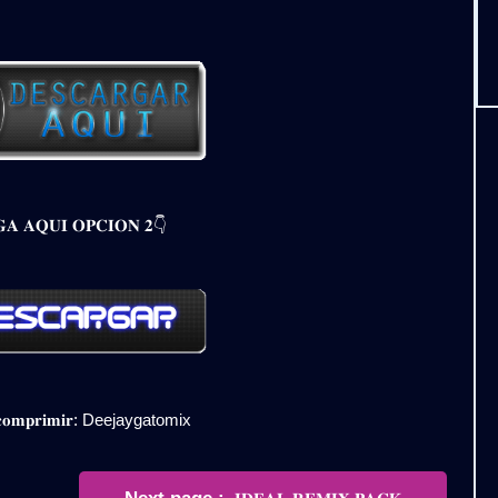
𝐀 𝐀𝐐𝐔𝐈 𝐎𝐏𝐂𝐈𝐎𝐍 𝟐👇
𝐞𝐬𝐜𝐨𝐦𝐩𝐫𝐢𝐦𝐢𝐫: Deejaygatomix
Newer