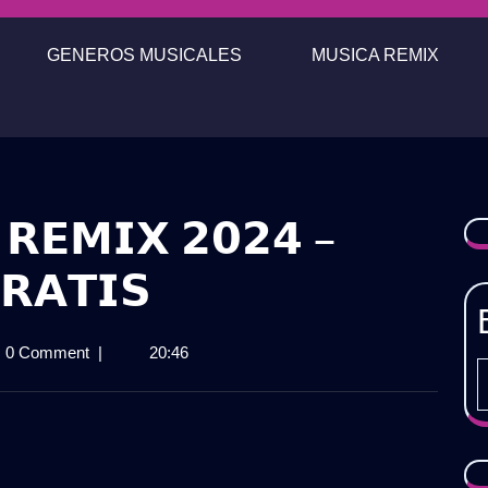
GENEROS MUSICALES
MUSICA REMIX
 𝗥𝗘𝗠𝗜𝗫 𝟮𝟬𝟮𝟰 –
𝗥𝗔𝗧𝗜𝗦

0 Comment
|
20:46
𝗦
𝗫