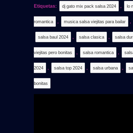
𝗩𝗢𝗟.𝟳
Etiquetas:
dj gato mix pack salsa 2024
,
lo 
|
𝗚𝗥𝗔𝗧
romantica
,
musica salsa viejitas para bailar
,
salsa baul 2024
,
salsa clasica
,
salsa dur
viejitas pero bonitas
,
salsa romantica
,
sals
2024
,
salsa top 2024
,
salsa urbana
,
sa
bonitas