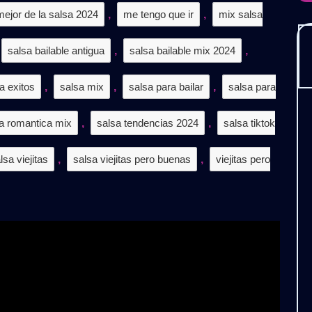
mejor de la salsa 2024
,
me tengo que ir
,
mix salsa
𝗦
salsa bailable antigua
,
salsa bailable mix 2024
,
a exitos
,
salsa mix
,
salsa para bailar
,
salsa para
a romantica mix
,
salsa tendencias 2024
,
salsa tiktok
lsa viejitas
,
salsa viejitas pero buenas
,
viejitas pero