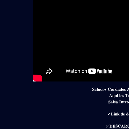
𝐒𝐚𝐥𝐮𝐝𝐨𝐬 𝐂𝐨𝐫𝐝𝐢𝐚𝐥𝐞𝐬 
𝐀𝐪𝐮𝐢 𝐥𝐞𝐬 𝐓
𝐒𝐚𝐥𝐬𝐚 𝐈𝐧𝐭
✔𝐋𝐢𝐧𝐤 𝐝𝐞 𝐝𝐞
✅𝐃𝐄𝐒𝐂𝐀𝐑𝐆