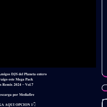
𝐀𝐦𝐢𝐠𝐨𝐬 𝐃𝐉𝐒 𝐝𝐞𝐥 𝐏𝐥𝐚𝐧𝐞𝐭𝐚 𝐞𝐧𝐭𝐞𝐫𝐨
𝐫𝐚𝐢𝐠𝐨 𝐞𝐬𝐭𝐞 𝐌𝐞𝐠𝐚 𝐏𝐚𝐜𝐤
𝐨𝐬 𝐑𝐞𝐦𝐢𝐱 𝟐𝟎𝟐𝟒 – 𝐕𝐨𝐥.𝟕
𝐬𝐜𝐚𝐫𝐠𝐚 𝐩𝐨𝐫 𝐌𝐞𝐝𝐢𝐚𝐟𝐢𝐫𝐞
𝐀 𝐀𝐐𝐔𝐈 𝐎𝐏𝐂𝐈𝐎𝐍 𝟏👇