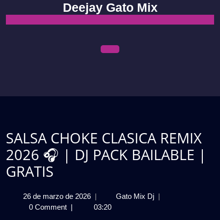
Skip
Deejay Gato Mix
to
content
Open
Menu
SALSA CHOKE CLASICA REMIX
2026 🎧 | DJ PACK BAILABLE |
GRATIS
26
SALSA
26 de marzo de 2026
|
Gato Mix Dj
|
de
CHOKE
0 Comment
|
03:20
marzo
CLASICA