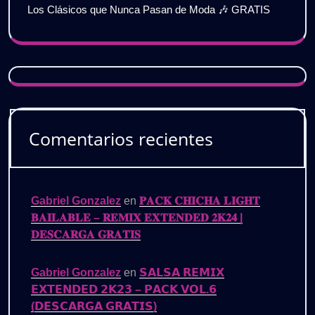
Los Clásicos que Nunca Pasan de Moda 🎶 GRATIS
Comentarios recientes
Gabriel Gonzalez
en
𝐏𝐀𝐂𝐊 𝐂𝐇𝐈𝐂𝐇𝐀 𝐋𝐈𝐆𝐇𝐓
𝐁𝐀𝐈𝐋𝐀𝐁𝐋𝐄 – 𝐑𝐄𝐌𝐈𝐗 𝐄𝐗𝐓𝐄𝐍𝐃𝐄𝐃 𝟐𝐊𝟐𝟒 |
𝐃𝐄𝐒𝐂𝐀𝐑𝐆𝐀 𝐆𝐑𝐀𝐓𝐈𝐒
Gabriel Gonzalez
en
𝗦𝗔𝗟𝗦𝗔 𝗥𝗘𝗠𝗜𝗫
𝗘𝗫𝗧𝗘𝗡𝗗𝗘𝗗 𝟮𝗞𝟮𝟯 – 𝗣𝗔𝗖𝗞 𝗩𝗢𝗟.𝟲
(𝗗𝗘𝗦𝗖𝗔𝗥𝗚𝗔 𝗚𝗥𝗔𝗧𝗜𝗦)