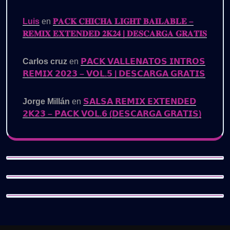
Luis
en
𝐏𝐀𝐂𝐊 𝐂𝐇𝐈𝐂𝐇𝐀 𝐋𝐈𝐆𝐇𝐓 𝐁𝐀𝐈𝐋𝐀𝐁𝐋𝐄 –
𝐑𝐄𝐌𝐈𝐗 𝐄𝐗𝐓𝐄𝐍𝐃𝐄𝐃 𝟐𝐊𝟐𝟒 | 𝐃𝐄𝐒𝐂𝐀𝐑𝐆𝐀 𝐆𝐑𝐀𝐓𝐈𝐒
Carlos cruz
en
𝗣𝗔𝗖𝗞 𝗩𝗔𝗟𝗟𝗘𝗡𝗔𝗧𝗢𝗦 𝗜𝗡𝗧𝗥𝗢𝗦
𝗥𝗘𝗠𝗜𝗫 𝟮𝟬𝟮𝟯 – 𝗩𝗢𝗟.𝟱 | 𝗗𝗘𝗦𝗖𝗔𝗥𝗚𝗔 𝗚𝗥𝗔𝗧𝗜𝗦
Jorge Millán
en
𝗦𝗔𝗟𝗦𝗔 𝗥𝗘𝗠𝗜𝗫 𝗘𝗫𝗧𝗘𝗡𝗗𝗘𝗗
𝟮𝗞𝟮𝟯 – 𝗣𝗔𝗖𝗞 𝗩𝗢𝗟.𝟲 (𝗗𝗘𝗦𝗖𝗔𝗥𝗚𝗔 𝗚𝗥𝗔𝗧𝗜𝗦)