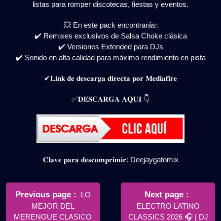
listas para romper discotecas, fiestas y eventos.
💥 En este pack encontrarás:
✔️ Remixes exclusivos de Salsa Choke clásica
✔️ Versiones Extended para DJs
✔️ Sonido en alta calidad para máximo rendimiento en pista
✔𝐋𝐢𝐧𝐤 𝐝𝐞 𝐝𝐞𝐬𝐜𝐚𝐫𝐠𝐚 𝐝𝐢𝐫𝐞𝐜𝐭𝐚 𝐩𝐨𝐫 𝐌𝐞𝐝𝐢𝐚𝐟𝐢𝐫𝐞
✅𝐃𝐄𝐒𝐂𝐀𝐑𝐆𝐀 𝐀𝐐𝐔𝐈 👇
𝐂𝐥𝐚𝐯𝐞 𝐩𝐚𝐫𝐚 𝐝𝐞𝐬𝐜𝐨𝐦𝐩𝐫𝐢𝐦𝐢𝐫: Deejaygatomix
Navegación
de
Older
Newer
Previous page
Next page
LO
Posts
Posts
MEJOR DEL
ELECTRO LATINO
entradas
MERENGUE CLASICO
CLASSICS 2026 🎧 | DJ