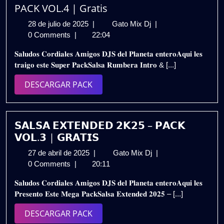
PACK VOL.4 | Gratis
28
SALSA
28 de julio de 2025
|
Gato Mix Dj
|
de
RUMBERA
0 Comments
|
22:04
julio
INTRO
𝐒𝐚𝐥𝐮𝐝𝐨𝐬 𝐂𝐨𝐫𝐝𝐢𝐚𝐥𝐞𝐬 𝐀𝐦𝐢𝐠𝐨𝐬 𝐃𝐉𝐒 𝐝𝐞𝐥 𝐏𝐥𝐚𝐧𝐞𝐭𝐚 𝐞𝐧𝐭𝐞𝐫𝐨𝐀𝐪𝐮𝐢 𝐥𝐞𝐬
de
OUTRO
𝐭𝐫𝐚𝐢𝐠𝐨 𝐞𝐬𝐭𝐞 𝐒𝐮𝐩𝐞𝐫 𝐏𝐚𝐜𝐤𝐒𝐚𝐥𝐬𝐚 𝐑𝐮𝐦𝐛𝐞𝐫𝐚 𝐈𝐧𝐭𝐫𝐨 & [...]
2025
2025
–
DESCARGAR
DESCARGAR PACK
PACK
PACK
VOL.4
|
Gratis
𝗦𝗔𝗟𝗦𝗔 𝗘𝗫𝗧𝗘𝗡𝗗𝗘𝗗 𝟮𝗞𝟮𝟱 – 𝗣𝗔𝗖𝗞
𝗩𝗢𝗟.𝟯 | 𝗚𝗥𝗔𝗧𝗜𝗦
27
𝗦𝗔𝗟𝗦𝗔
27 de abril de 2025
|
Gato Mix Dj
|
de
𝗘𝗫𝗧𝗘𝗡𝗗𝗘𝗗
0 Comments
|
20:11
abril
𝟮𝗞𝟮𝟱
𝐒𝐚𝐥𝐮𝐝𝐨𝐬 𝐂𝐨𝐫𝐝𝐢𝐚𝐥𝐞𝐬 𝐀𝐦𝐢𝐠𝐨𝐬 𝐃𝐉𝐒 𝐝𝐞𝐥 𝐏𝐥𝐚𝐧𝐞𝐭𝐚 𝐞𝐧𝐭𝐞𝐫𝐨𝐀𝐪𝐮𝐢 𝐥𝐞𝐬
de
–
𝐏𝐫𝐞𝐬𝐞𝐧𝐭𝐨 𝐄𝐬𝐭𝐞 𝐌𝐞𝐠𝐚 𝐏𝐚𝐜𝐤𝐒𝐚𝐥𝐬𝐚 𝐄𝐱𝐭𝐞𝐧𝐝𝐞𝐝 𝟐𝟎𝟐𝟓 – [...]
2025
𝗣𝗔𝗖𝗞
𝗩𝗢𝗟.𝟯
DESCARGAR
DESCARGAR PACK
|