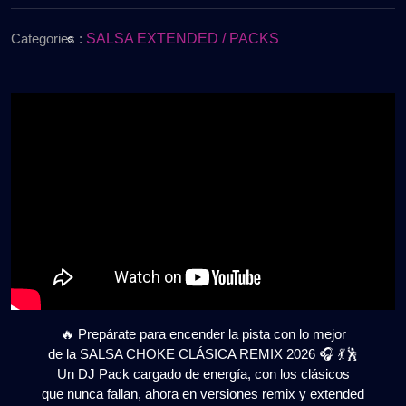
de
REMIX
2026
2026
Categories :
SALSA EXTENDED / PACKS
🎧
|
DJ
PACK
BAILABLE
|
GRATIS
🔥 Prepárate para encender la pista con lo mejor
de la SALSA CHOKE CLÁSICA REMIX 2026 🎧 💃🕺
Un DJ Pack cargado de energía, con los clásicos
que nunca fallan, ahora en versiones remix y extended