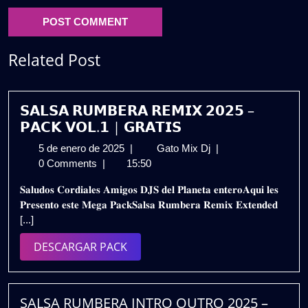
Related Post
𝗦𝗔𝗟𝗦𝗔 𝗥𝗨𝗠𝗕𝗘𝗥𝗔 𝗥𝗘𝗠𝗜𝗫 𝟮𝟬𝟮𝟱 –
𝗣𝗔𝗖𝗞 𝗩𝗢𝗟.𝟭 | 𝗚𝗥𝗔𝗧𝗜𝗦
5
𝗦𝗔𝗟𝗦𝗔
5 de enero de 2025
|
Gato Mix Dj
|
de
𝗥𝗨𝗠𝗕𝗘𝗥𝗔
0 Comments
|
15:50
enero
𝗥𝗘𝗠𝗜𝗫
𝐒𝐚𝐥𝐮𝐝𝐨𝐬 𝐂𝐨𝐫𝐝𝐢𝐚𝐥𝐞𝐬 𝐀𝐦𝐢𝐠𝐨𝐬 𝐃𝐉𝐒 𝐝𝐞𝐥 𝐏𝐥𝐚𝐧𝐞𝐭𝐚 𝐞𝐧𝐭𝐞𝐫𝐨𝐀𝐪𝐮𝐢 𝐥𝐞𝐬
de
𝟮𝟬𝟮𝟱
𝐏𝐫𝐞𝐬𝐞𝐧𝐭𝐨 𝐞𝐬𝐭𝐞 𝐌𝐞𝐠𝐚 𝐏𝐚𝐜𝐤𝐒𝐚𝐥𝐬𝐚 𝐑𝐮𝐦𝐛𝐞𝐫𝐚 𝐑𝐞𝐦𝐢𝐱 𝐄𝐱𝐭𝐞𝐧𝐝𝐞𝐝
2025
–
[...]
𝗣𝗔𝗖𝗞
𝗩𝗢𝗟.𝟭
DESCARGAR
DESCARGAR PACK
|
PACK
𝗚𝗥𝗔𝗧𝗜𝗦
SALSA RUMBERA INTRO OUTRO 2025 –