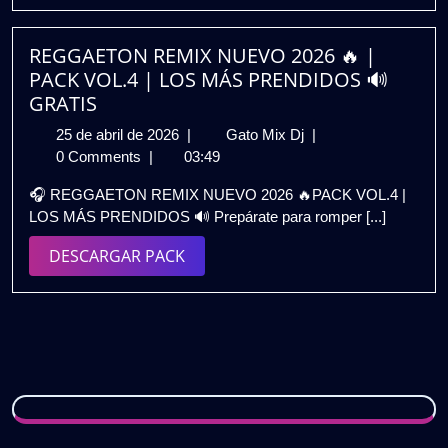
VOL.7
|
Gratis
REGGAETON REMIX NUEVO 2026 🔥 |
PACK VOL.4 | LOS MÁS PRENDIDOS 🔊
GRATIS
25
REGGAETON
25 de abril de 2026
|
Gato Mix Dj
|
de
REMIX
0 Comments
|
03:49
abril
NUEVO
🎧 REGGAETON REMIX NUEVO 2026 🔥PACK VOL.4 |
de
2026
LOS MÁS PRENDIDOS 🔊 Prepárate para romper [...]
2026
🔥
|
DESCARGAR
DESCARGAR PACK
PACK
PACK
VOL.4
|
LOS
MÁS
PRENDIDOS
🔊
GRATIS