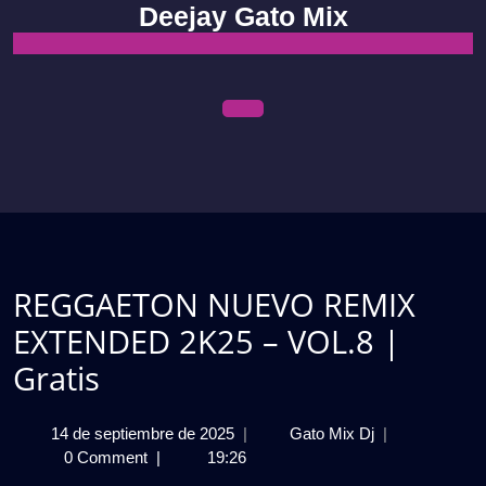
Skip
Deejay Gato Mix
to
content
Open
Menu
REGGAETON NUEVO REMIX
EXTENDED 2K25 – VOL.8 |
Gratis
14
REGGAETON
14 de septiembre de 2025
|
Gato Mix Dj
|
de
NUEVO
0 Comment
|
19:26
septiembre
REMIX