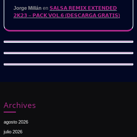
Jorge Millán
en
𝗦𝗔𝗟𝗦𝗔 𝗥𝗘𝗠𝗜𝗫 𝗘𝗫𝗧𝗘𝗡𝗗𝗘𝗗
𝟮𝗞𝟮𝟯 – 𝗣𝗔𝗖𝗞 𝗩𝗢𝗟.𝟲 (𝗗𝗘𝗦𝗖𝗔𝗥𝗚𝗔 𝗚𝗥𝗔𝗧𝗜𝗦)
Archives
agosto 2026
julio 2026