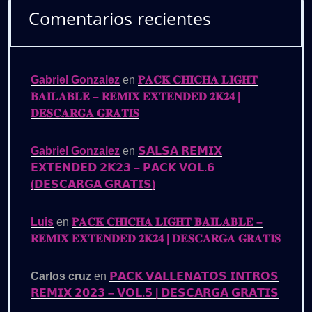
Comentarios recientes
Gabriel Gonzalez
en
𝐏𝐀𝐂𝐊 𝐂𝐇𝐈𝐂𝐇𝐀 𝐋𝐈𝐆𝐇𝐓
𝐁𝐀𝐈𝐋𝐀𝐁𝐋𝐄 – 𝐑𝐄𝐌𝐈𝐗 𝐄𝐗𝐓𝐄𝐍𝐃𝐄𝐃 𝟐𝐊𝟐𝟒 |
𝐃𝐄𝐒𝐂𝐀𝐑𝐆𝐀 𝐆𝐑𝐀𝐓𝐈𝐒
Gabriel Gonzalez
en
𝗦𝗔𝗟𝗦𝗔 𝗥𝗘𝗠𝗜𝗫
𝗘𝗫𝗧𝗘𝗡𝗗𝗘𝗗 𝟮𝗞𝟮𝟯 – 𝗣𝗔𝗖𝗞 𝗩𝗢𝗟.𝟲
(𝗗𝗘𝗦𝗖𝗔𝗥𝗚𝗔 𝗚𝗥𝗔𝗧𝗜𝗦)
Luis
en
𝐏𝐀𝐂𝐊 𝐂𝐇𝐈𝐂𝐇𝐀 𝐋𝐈𝐆𝐇𝐓 𝐁𝐀𝐈𝐋𝐀𝐁𝐋𝐄 –
𝐑𝐄𝐌𝐈𝐗 𝐄𝐗𝐓𝐄𝐍𝐃𝐄𝐃 𝟐𝐊𝟐𝟒 | 𝐃𝐄𝐒𝐂𝐀𝐑𝐆𝐀 𝐆𝐑𝐀𝐓𝐈𝐒
Carlos cruz
en
𝗣𝗔𝗖𝗞 𝗩𝗔𝗟𝗟𝗘𝗡𝗔𝗧𝗢𝗦 𝗜𝗡𝗧𝗥𝗢𝗦
𝗥𝗘𝗠𝗜𝗫 𝟮𝟬𝟮𝟯 – 𝗩𝗢𝗟.𝟱 | 𝗗𝗘𝗦𝗖𝗔𝗥𝗚𝗔 𝗚𝗥𝗔𝗧𝗜𝗦