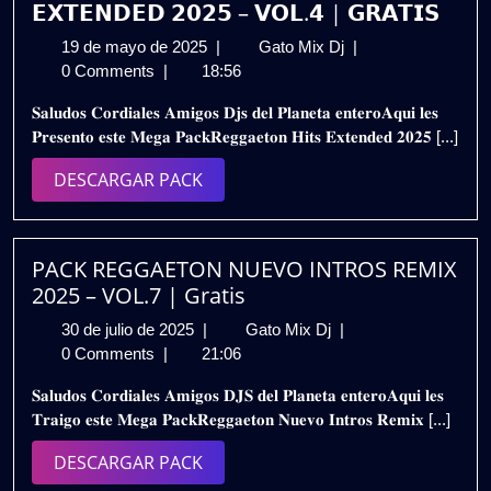
𝗘𝗫𝗧𝗘𝗡𝗗𝗘𝗗 𝟮𝟬𝟮𝟱 – 𝗩𝗢𝗟.𝟰 | 𝗚𝗥𝗔𝗧𝗜𝗦
19
𝗣𝗔𝗖𝗞
19 de mayo de 2025
|
Gato Mix Dj
|
de
𝗥𝗘𝗚𝗚𝗔𝗘𝗧𝗢𝗡
0 Comments
|
18:56
mayo
𝗛𝗜𝗧𝗦
𝐒𝐚𝐥𝐮𝐝𝐨𝐬 𝐂𝐨𝐫𝐝𝐢𝐚𝐥𝐞𝐬 𝐀𝐦𝐢𝐠𝐨𝐬 𝐃𝐣𝐬 𝐝𝐞𝐥 𝐏𝐥𝐚𝐧𝐞𝐭𝐚 𝐞𝐧𝐭𝐞𝐫𝐨𝐀𝐪𝐮𝐢 𝐥𝐞𝐬
de
𝗘𝗫𝗧𝗘𝗡𝗗𝗘𝗗
𝐏𝐫𝐞𝐬𝐞𝐧𝐭𝐨 𝐞𝐬𝐭𝐞 𝐌𝐞𝐠𝐚 𝐏𝐚𝐜𝐤𝐑𝐞𝐠𝐠𝐚𝐞𝐭𝐨𝐧 𝐇𝐢𝐭𝐬 𝐄𝐱𝐭𝐞𝐧𝐝𝐞𝐝 𝟐𝟎𝟐𝟓 [...]
2025
𝟮𝟬𝟮𝟱
–
DESCARGAR
DESCARGAR PACK
𝗩𝗢𝗟.𝟰
PACK
|
𝗚𝗥𝗔𝗧𝗜𝗦
PACK REGGAETON NUEVO INTROS REMIX
2025 – VOL.7 | Gratis
30
PACK
30 de julio de 2025
|
Gato Mix Dj
|
de
REGGAETON
0 Comments
|
21:06
julio
NUEVO
𝐒𝐚𝐥𝐮𝐝𝐨𝐬 𝐂𝐨𝐫𝐝𝐢𝐚𝐥𝐞𝐬 𝐀𝐦𝐢𝐠𝐨𝐬 𝐃𝐉𝐒 𝐝𝐞𝐥 𝐏𝐥𝐚𝐧𝐞𝐭𝐚 𝐞𝐧𝐭𝐞𝐫𝐨𝐀𝐪𝐮𝐢 𝐥𝐞𝐬
de
INTROS
𝐓𝐫𝐚𝐢𝐠𝐨 𝐞𝐬𝐭𝐞 𝐌𝐞𝐠𝐚 𝐏𝐚𝐜𝐤𝐑𝐞𝐠𝐠𝐚𝐞𝐭𝐨𝐧 𝐍𝐮𝐞𝐯𝐨 𝐈𝐧𝐭𝐫𝐨𝐬 𝐑𝐞𝐦𝐢𝐱 [...]
2025
REMIX
2025
DESCARGAR
DESCARGAR PACK
–
PACK