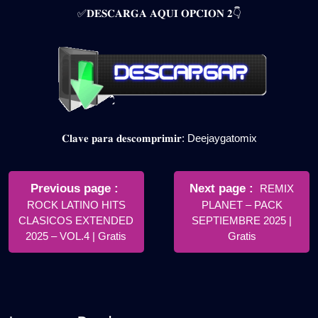
✅𝐃𝐄𝐒𝐂𝐀𝐑𝐆𝐀 𝐀𝐐𝐔𝐈 𝐎𝐏𝐂𝐈𝐎𝐍 𝟐👇
𝐂𝐥𝐚𝐯𝐞 𝐩𝐚𝐫𝐚 𝐝𝐞𝐬𝐜𝐨𝐦𝐩𝐫𝐢𝐦𝐢𝐫: Deejaygatomix
Navegación
de
Older
Newer
Previous page
Next page
REMIX
Posts
Posts
ROCK LATINO HITS
PLANET – PACK
entradas
CLASICOS EXTENDED
SEPTIEMBRE 2025 |
2025 – VOL.4 | Gratis
Gratis