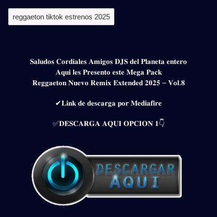
reggaeton tiktok estrenos 2025
𝐒𝐚𝐥𝐮𝐝𝐨𝐬 𝐂𝐨𝐫𝐝𝐢𝐚𝐥𝐞𝐬 𝐀𝐦𝐢𝐠𝐨𝐬 𝐃𝐉𝐒 𝐝𝐞𝐥 𝐏𝐥𝐚𝐧𝐞𝐭𝐚 𝐞𝐧𝐭𝐞𝐫𝐨
𝐀𝐪𝐮𝐢 𝐥𝐞𝐬 𝐏𝐫𝐞𝐬𝐞𝐧𝐭𝐨 𝐞𝐬𝐭𝐞 𝐌𝐞𝐠𝐚 𝐏𝐚𝐜𝐤
𝐑𝐞𝐠𝐠𝐚𝐞𝐭𝐨𝐧 𝐍𝐮𝐞𝐯𝐨 𝐑𝐞𝐦𝐢𝐱 𝐄𝐱𝐭𝐞𝐧𝐝𝐞𝐝 𝟐𝟎𝟐𝟓 – 𝐕𝐨𝐥.𝟖
✔𝐋𝐢𝐧𝐤 𝐝𝐞 𝐝𝐞𝐬𝐜𝐚𝐫𝐠𝐚 𝐩𝐨𝐫 𝐌𝐞𝐝𝐢𝐚𝐟𝐢𝐫𝐞
✅𝐃𝐄𝐒𝐂𝐀𝐑𝐆𝐀 𝐀𝐐𝐔𝐈 𝐎𝐏𝐂𝐈𝐎𝐍 𝟏👇