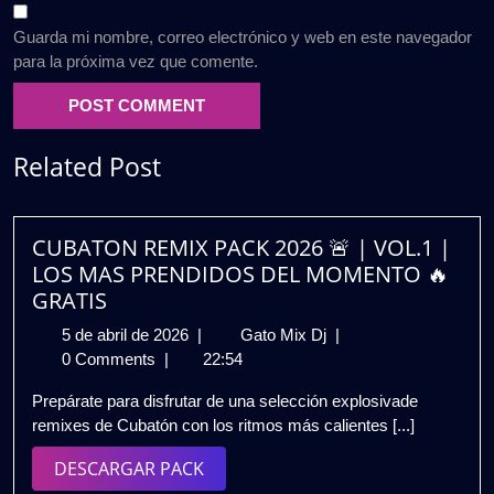
Guarda mi nombre, correo electrónico y web en este navegador
para la próxima vez que comente.
Related Post
CUBATON REMIX PACK 2026 🚨 | VOL.1 |
LOS MAS PRENDIDOS DEL MOMENTO 🔥
GRATIS
5
CUBATON
5 de abril de 2026
|
Gato Mix Dj
|
de
REMIX
0 Comments
|
22:54
abril
PACK
Prepárate para disfrutar de una selección explosivade
de
2026
remixes de Cubatón con los ritmos más calientes [...]
2026
🚨
|
DESCARGAR
DESCARGAR PACK
VOL.1