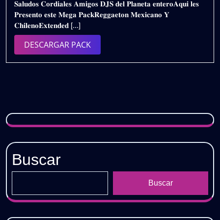
𝐒𝐚𝐥𝐮𝐝𝐨𝐬 𝐂𝐨𝐫𝐝𝐢𝐚𝐥𝐞𝐬 𝐀𝐦𝐢𝐠𝐨𝐬 𝐃𝐉𝐒 𝐝𝐞𝐥 𝐏𝐥𝐚𝐧𝐞𝐭𝐚 𝐞𝐧𝐭𝐞𝐫𝐨𝐀𝐪𝐮𝐢 𝐥𝐞𝐬
de
𝗬
𝐏𝐫𝐞𝐬𝐞𝐧𝐭𝐨 𝐞𝐬𝐭𝐞 𝐌𝐞𝐠𝐚 𝐏𝐚𝐜𝐤𝐑𝐞𝐠𝐠𝐚𝐞𝐭𝐨𝐧 𝐌𝐞𝐱𝐢𝐜𝐚𝐧𝐨 𝐘
2025
𝗖𝗛𝗜𝗟𝗘𝗡𝗢
𝐂𝐡𝐢𝐥𝐞𝐧𝐨𝐄𝐱𝐭𝐞𝐧𝐝𝐞𝐝 [...]
𝗘𝗫𝗧𝗘𝗡𝗗𝗘𝗗
𝟮𝟬𝟮𝟱
DESCARGAR
DESCARGAR PACK
(𝗩𝗢𝗟.𝟭)
PACK
𝗚𝗥𝗔𝗧𝗜𝗦
Buscar
Buscar