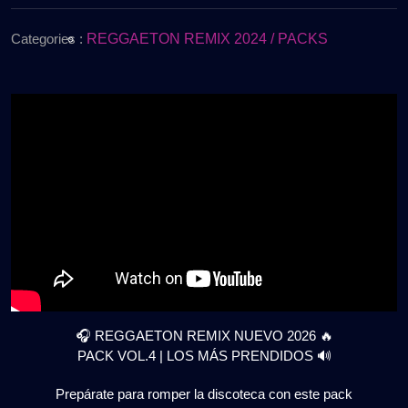
de
2026
2026
🔥
Categories :
REGGAETON REMIX 2024 / PACKS
|
PACK
VOL.4
|
LOS
MÁS
PRENDIDOS
🔊
GRATIS
🎧 REGGAETON REMIX NUEVO 2026 🔥
PACK VOL.4 | LOS MÁS PRENDIDOS 🔊
Prepárate para romper la discoteca con este pack