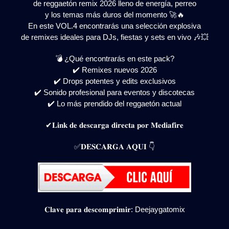
de reggaetón remix 2026 lleno de energía, perreo
y los temas más duros del momento 🚀🔥
En este VOL.4 encontrarás una selección explosiva
de remixes ideales para DJs, fiestas y sets en vivo 🎶💥
💣 ¿Qué encontrarás en este pack?
✔️ Remixes nuevos 2026
✔️ Drops potentes y edits exclusivos
✔️ Sonido profesional para eventos y discotecas
✔️ Lo más prendido del reggaetón actual
✔𝐋𝐢𝐧𝐤 𝐝𝐞 𝐝𝐞𝐬𝐜𝐚𝐫𝐠𝐚 𝐝𝐢𝐫𝐞𝐜𝐭𝐚 𝐩𝐨𝐫 𝐌𝐞𝐝𝐢𝐚𝐟𝐢𝐫𝐞
✅𝐃𝐄𝐒𝐂𝐀𝐑𝐆𝐀 𝐀𝐐𝐔𝐈 👇
𝐂𝐥𝐚𝐯𝐞 𝐩𝐚𝐫𝐚 𝐝𝐞𝐬𝐜𝐨𝐦𝐩𝐫𝐢𝐦𝐢𝐫: Deejaygatomix