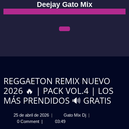
Skip
Deejay Gato Mix
to
content
Open
Menu
REGGAETON REMIX NUEVO
2026 🔥 | PACK VOL.4 | LOS
MÁS PRENDIDOS 🔊 GRATIS
25
REGGAETON
25 de abril de 2026
|
Gato Mix Dj
|
de
REMIX
0 Comment
|
03:49
abril
NUEVO