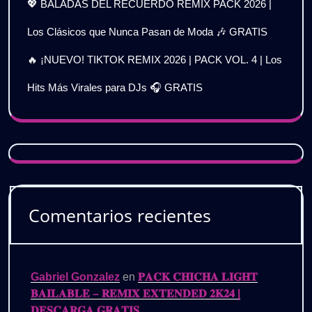
💖 BALADAS DEL RECUERDO REMIX PACK 2026 |
Los Clásicos que Nunca Pasan de Moda 🎶 GRATIS
🔥 ¡NUEVO! TIKTOK REMIX 2026 | PACK VOL. 4 | Los
Hits Más Virales para DJs 🎧 GRATIS
Comentarios recientes
Gabriel Gonzalez
en
𝐏𝐀𝐂𝐊 𝐂𝐇𝐈𝐂𝐇𝐀 𝐋𝐈𝐆𝐇𝐓
𝐁𝐀𝐈𝐋𝐀𝐁𝐋𝐄 – 𝐑𝐄𝐌𝐈𝐗 𝐄𝐗𝐓𝐄𝐍𝐃𝐄𝐃 𝟐𝐊𝟐𝟒 |
𝐃𝐄𝐒𝐂𝐀𝐑𝐆𝐀 𝐆𝐑𝐀𝐓𝐈𝐒