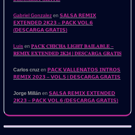
Gabriel Gonzalez
en
𝗦𝗔𝗟𝗦𝗔 𝗥𝗘𝗠𝗜𝗫
𝗘𝗫𝗧𝗘𝗡𝗗𝗘𝗗 𝟮𝗞𝟮𝟯 – 𝗣𝗔𝗖𝗞 𝗩𝗢𝗟.𝟲
(𝗗𝗘𝗦𝗖𝗔𝗥𝗚𝗔 𝗚𝗥𝗔𝗧𝗜𝗦)
Luis
en
𝐏𝐀𝐂𝐊 𝐂𝐇𝐈𝐂𝐇𝐀 𝐋𝐈𝐆𝐇𝐓 𝐁𝐀𝐈𝐋𝐀𝐁𝐋𝐄 –
𝐑𝐄𝐌𝐈𝐗 𝐄𝐗𝐓𝐄𝐍𝐃𝐄𝐃 𝟐𝐊𝟐𝟒 | 𝐃𝐄𝐒𝐂𝐀𝐑𝐆𝐀 𝐆𝐑𝐀𝐓𝐈𝐒
Carlos cruz
en
𝗣𝗔𝗖𝗞 𝗩𝗔𝗟𝗟𝗘𝗡𝗔𝗧𝗢𝗦 𝗜𝗡𝗧𝗥𝗢𝗦
𝗥𝗘𝗠𝗜𝗫 𝟮𝟬𝟮𝟯 – 𝗩𝗢𝗟.𝟱 | 𝗗𝗘𝗦𝗖𝗔𝗥𝗚𝗔 𝗚𝗥𝗔𝗧𝗜𝗦
Jorge Millán
en
𝗦𝗔𝗟𝗦𝗔 𝗥𝗘𝗠𝗜𝗫 𝗘𝗫𝗧𝗘𝗡𝗗𝗘𝗗
𝟮𝗞𝟮𝟯 – 𝗣𝗔𝗖𝗞 𝗩𝗢𝗟.𝟲 (𝗗𝗘𝗦𝗖𝗔𝗥𝗚𝗔 𝗚𝗥𝗔𝗧𝗜𝗦)