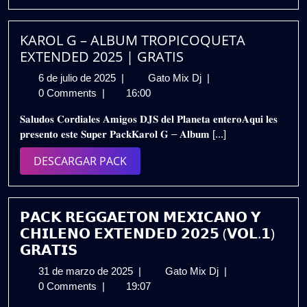
PACK
|
LOS
MAS
KAROL G – ALBUM TROPICOQUETA
PRENDIDOS
EXTENDED 2025 | GRATIS
DEL
6
KAROL
6 de julio de 2025
|
Gato Mix Dj
|
MOMENTO
de
G
0 Comments
|
16:00
🔥
julio
–
GRATIS
𝐒𝐚𝐥𝐮𝐝𝐨𝐬 𝐂𝐨𝐫𝐝𝐢𝐚𝐥𝐞𝐬 𝐀𝐦𝐢𝐠𝐨𝐬 𝐃𝐉𝐒 𝐝𝐞𝐥 𝐏𝐥𝐚𝐧𝐞𝐭𝐚 𝐞𝐧𝐭𝐞𝐫𝐨𝐀𝐪𝐮𝐢 𝐥𝐞𝐬
de
ALBUM
𝐩𝐫𝐞𝐬𝐞𝐧𝐭𝐨 𝐞𝐬𝐭𝐞 𝐒𝐮𝐩𝐞𝐫 𝐏𝐚𝐜𝐤𝐊𝐚𝐫𝐨𝐥 𝐆 – 𝐀𝐥𝐛𝐮𝐦 [...]
2025
TROPICOQUETA
EXTENDED
DESCARGAR
DESCARGAR PACK
2025
PACK
|
GRATIS
𝗣𝗔𝗖𝗞 𝗥𝗘𝗚𝗚𝗔𝗘𝗧𝗢𝗡 𝗠𝗘𝗫𝗜𝗖𝗔𝗡𝗢 𝗬
𝗖𝗛𝗜𝗟𝗘𝗡𝗢 𝗘𝗫𝗧𝗘𝗡𝗗𝗘𝗗 𝟮𝟬𝟮𝟱 (𝗩𝗢𝗟.𝟭)
𝗚𝗥𝗔𝗧𝗜𝗦
31
𝗣𝗔𝗖𝗞
31 de marzo de 2025
|
Gato Mix Dj
|
de
𝗥𝗘𝗚𝗚𝗔𝗘𝗧𝗢𝗡
0 Comments
|
19:07
marzo
𝗠𝗘𝗫𝗜𝗖𝗔𝗡𝗢