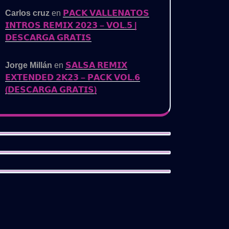
Carlos cruz
en
𝗣𝗔𝗖𝗞 𝗩𝗔𝗟𝗟𝗘𝗡𝗔𝗧𝗢𝗦
𝗜𝗡𝗧𝗥𝗢𝗦 𝗥𝗘𝗠𝗜𝗫 𝟮𝟬𝟮𝟯 – 𝗩𝗢𝗟.𝟱 |
𝗗𝗘𝗦𝗖𝗔𝗥𝗚𝗔 𝗚𝗥𝗔𝗧𝗜𝗦
Jorge Millán
en
𝗦𝗔𝗟𝗦𝗔 𝗥𝗘𝗠𝗜𝗫
𝗘𝗫𝗧𝗘𝗡𝗗𝗘𝗗 𝟮𝗞𝟮𝟯 – 𝗣𝗔𝗖𝗞 𝗩𝗢𝗟.𝟲
(𝗗𝗘𝗦𝗖𝗔𝗥𝗚𝗔 𝗚𝗥𝗔𝗧𝗜𝗦)