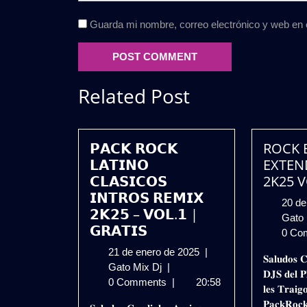
Guarda mi nombre, correo electrónico y web en
Related Post
𝗣𝗔𝗖𝗞 𝗥𝗢𝗖𝗞
ROCK 
𝗟𝗔𝗧𝗜𝗡𝗢
EXTEN
𝗖𝗟𝗔𝗦𝗜𝗖𝗢𝗦
2K25 V
𝗜𝗡𝗧𝗥𝗢𝗦 𝗥𝗘𝗠𝗜𝗫
20 de
𝟮𝗞𝟮𝟱 – 𝗩𝗢𝗟.𝟭 |
Gato
𝗚𝗥𝗔𝗧𝗜𝗦
0 Co
21
21 de enero de 2025
|
𝐒𝐚𝐥𝐮𝐝𝐨𝐬 𝐂
𝗣𝗔𝗖𝗞
de
Gato Mix Dj
|
𝐃𝐉𝐒 𝐝𝐞𝐥 𝐏
𝗥𝗢𝗖𝗞
enero
0 Comments
|
20:58
𝐥𝐞𝐬 𝐓𝐫𝐚𝐢𝐠
𝗟𝗔𝗧𝗜𝗡𝗢
de
𝐏𝐚𝐜𝐤𝐑𝐨𝐜𝐤