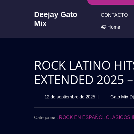
Skip
to
Deejay Gato
CONTACTO
content
Mix
🎧 Home
ROCK LATINO HIT
EXTENDED 2025 – 
12
12 de septiembre de 2025
|
Gato Mix Dj
de
septiembre
de
Categories :
ROCK EN ESPAÑOL CLASICOS I
2025