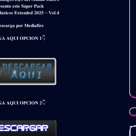
𝐬𝐞𝐧𝐭𝐨 𝐞𝐬𝐭𝐞 𝐒𝐮𝐩𝐞𝐫 𝐏𝐚𝐜𝐤
𝐥𝐚́𝐬𝐢𝐜𝐨𝐬 𝐄𝐱𝐭𝐞𝐧𝐝𝐞𝐝 𝟐𝟎𝟐𝟓 – 𝐕𝐨𝐥.𝟒
𝐬𝐜𝐚𝐫𝐠𝐚 𝐩𝐨𝐫 𝐌𝐞𝐝𝐢𝐚𝐟𝐢𝐫𝐞
𝐀 𝐀𝐐𝐔𝐈 𝐎𝐏𝐂𝐈𝐎𝐍 𝟏👇
𝐀 𝐀𝐐𝐔𝐈 𝐎𝐏𝐂𝐈𝐎𝐍 𝟐👇