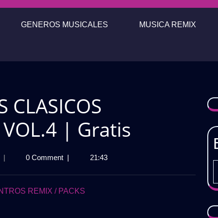
GENEROS MUSICALES
MUSICA REMIX
S CLASICOS
VOL.4 | Gratis
ROCK
|
0 Comment
|
21:43
LATINO
HITS
CLASICOS
NTROS REMIX / PACKS
EXTENDED
2025