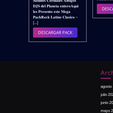
𝐒𝐚𝐥𝐮𝐝𝐨𝐬 𝐂𝐨𝐫𝐝𝐢𝐚𝐥𝐞𝐬 𝐀𝐦𝐢𝐠𝐨𝐬
𝗖𝗟𝗔𝗦𝗜𝗖𝗢𝗦
2025
𝐃𝐉𝐒 𝐝𝐞𝐥 𝐏𝐥𝐚𝐧𝐞𝐭𝐚 𝐞𝐧𝐭𝐞𝐫𝐨𝐀𝐪𝐮𝐢
𝗜𝗡𝗧𝗥𝗢𝗦
DESC
𝐥𝐞𝐬 𝐏𝐫𝐞𝐬𝐞𝐧𝐭𝐨 𝐞𝐬𝐭𝐞 𝐌𝐞𝐠𝐚
𝗥𝗘𝗠𝗜𝗫
𝐏𝐚𝐜𝐤𝐑𝐨𝐜𝐤 𝐋𝐚𝐭𝐢𝐧𝐨 𝐂𝐥𝐚𝐬𝐢𝐜𝐨 –
𝟮𝗞𝟮𝟱
[...]
–
𝗩𝗢𝗟.𝟭
DESCARGAR
DESCARGAR PACK
|
PACK
𝗚𝗥𝗔𝗧𝗜𝗦
Arc
agosto
julio 20
junio 2
mayo 2