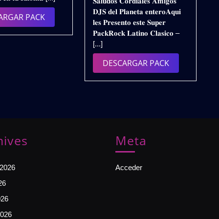
2K25
𝐒𝐚𝐥𝐮𝐝𝐨𝐬 𝐂𝐨𝐫𝐝𝐢𝐚𝐥𝐞𝐬 𝐀𝐦𝐢𝐠𝐨𝐬
–
2024
VOL.3
𝐃𝐉𝐒 𝐝𝐞𝐥 𝐏𝐥𝐚𝐧𝐞𝐭𝐚 𝐞𝐧𝐭𝐞𝐫𝐨𝐀𝐪𝐮𝐢
𝗥𝗘𝗠𝗜𝗫
DESCARGAR
ARGAR PACK
|
𝐥𝐞𝐬 𝐏𝐫𝐞𝐬𝐞𝐧𝐭𝐨 𝐞𝐬𝐭𝐞 𝐒𝐮𝐩𝐞𝐫
𝗘𝗫𝗧𝗘𝗡𝗗𝗘𝗗
PACK
Gratis
𝐏𝐚𝐜𝐤𝐑𝐨𝐜𝐤 𝐋𝐚𝐭𝐢𝐧𝐨 𝐂𝐥𝐚𝐬𝐢𝐜𝐨 –
𝟮𝗞𝟮𝟰
[...]
𝗩𝗢𝗟.𝟭
|
DESCARGAR
DESCARGAR PACK
𝗗𝗘𝗦𝗖𝗔𝗥𝗚𝗔
PACK
𝗚𝗥𝗔𝗧𝗜𝗦
hives
Meta
 2026
Acceder
26
026
026