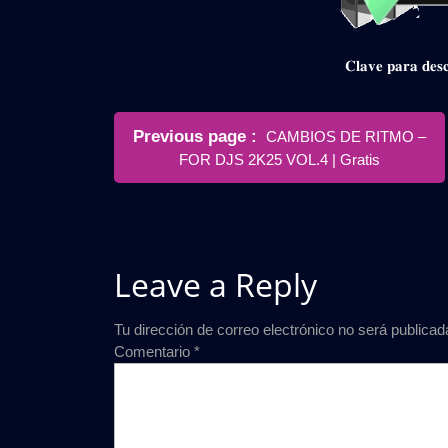
𝐂𝐥𝐚𝐯𝐞 𝐩𝐚𝐫𝐚 𝐝
Navegación
Older
Previous page
CAMBIOS DE RITMO –
de
Posts
FOR DJS 2K25 VOL.4 | Gratis
entradas
Leave a Reply
Tu dirección de correo electrónico no será publicad
Comentario
*