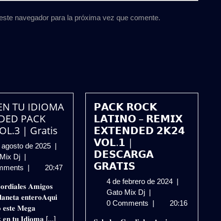
 este navegador para la próxima vez que comente.
EN TU IDIOMA
𝗣𝗔𝗖𝗞 𝗥𝗢𝗖𝗞
DED PACK
𝗟𝗔𝗧𝗜𝗡𝗢 – 𝗥𝗘𝗠𝗜𝗫
OL.3 | Gratis
𝗘𝗫𝗧𝗘𝗡𝗗𝗘𝗗 𝟮𝗞𝟮𝟰
𝗩𝗢𝗟.𝟭 |
20
 agosto de 2025
|
𝗗𝗘𝗦𝗖𝗔𝗥𝗚𝗔
ROCK
de
 Mix Dj
|
𝗚𝗥𝗔𝗧𝗜𝗦
EN
agosto
mments
|
20:47
TU
de
4
4 de febrero de 2024
|
𝐨𝐫𝐝𝐢𝐚𝐥𝐞𝐬 𝐀𝐦𝐢𝐠𝐨𝐬
IDIOMA
2025
𝗣𝗔𝗖𝗞
de
Gato Mix Dj
|
𝐚𝐧𝐞𝐭𝐚 𝐞𝐧𝐭𝐞𝐫𝐨𝐀𝐪𝐮𝐢
EXTENDED
𝗥𝗢𝗖𝗞
febrero
0 Comments
|
20:16
𝐨 𝐞𝐬𝐭𝐞 𝐌𝐞𝐠𝐚
PACK
𝗟𝗔𝗧𝗜𝗡𝗢
de
 𝐞𝐧 𝐭𝐮 𝐈𝐝𝐢𝐨𝐦𝐚 [...]