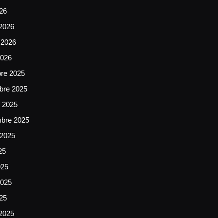
026
2026
 2026
2026
bre 2025
bre 2025
e 2025
mbre 2025
 2025
25
025
025
025
2025