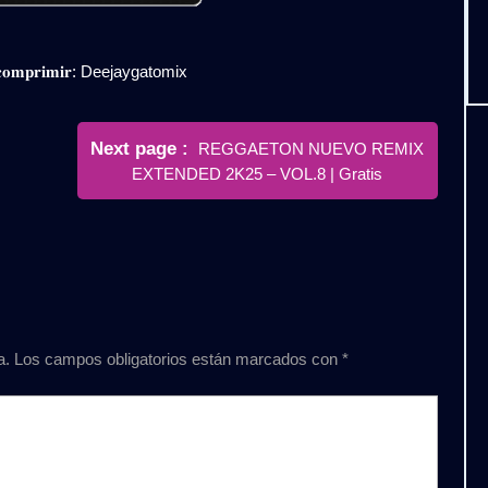
𝐞𝐬𝐜𝐨𝐦𝐩𝐫𝐢𝐦𝐢𝐫: Deejaygatomix
Newer
Next page
REGGAETON NUEVO REMIX
Posts
EXTENDED 2K25 – VOL.8 | Gratis
a.
Los campos obligatorios están marcados con
*