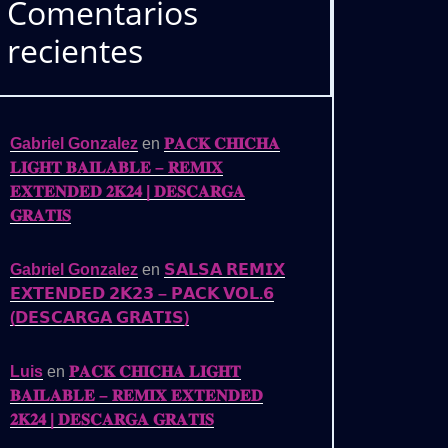
Comentarios
recientes
Gabriel Gonzalez
en
𝐏𝐀𝐂𝐊 𝐂𝐇𝐈𝐂𝐇𝐀
𝐋𝐈𝐆𝐇𝐓 𝐁𝐀𝐈𝐋𝐀𝐁𝐋𝐄 – 𝐑𝐄𝐌𝐈𝐗
𝐄𝐗𝐓𝐄𝐍𝐃𝐄𝐃 𝟐𝐊𝟐𝟒 | 𝐃𝐄𝐒𝐂𝐀𝐑𝐆𝐀
𝐆𝐑𝐀𝐓𝐈𝐒
Gabriel Gonzalez
en
𝗦𝗔𝗟𝗦𝗔 𝗥𝗘𝗠𝗜𝗫
𝗘𝗫𝗧𝗘𝗡𝗗𝗘𝗗 𝟮𝗞𝟮𝟯 – 𝗣𝗔𝗖𝗞 𝗩𝗢𝗟.𝟲
(𝗗𝗘𝗦𝗖𝗔𝗥𝗚𝗔 𝗚𝗥𝗔𝗧𝗜𝗦)
Luis
en
𝐏𝐀𝐂𝐊 𝐂𝐇𝐈𝐂𝐇𝐀 𝐋𝐈𝐆𝐇𝐓
𝐁𝐀𝐈𝐋𝐀𝐁𝐋𝐄 – 𝐑𝐄𝐌𝐈𝐗 𝐄𝐗𝐓𝐄𝐍𝐃𝐄𝐃
𝟐𝐊𝟐𝟒 | 𝐃𝐄𝐒𝐂𝐀𝐑𝐆𝐀 𝐆𝐑𝐀𝐓𝐈𝐒