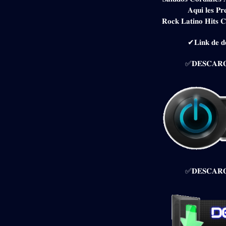
𝐀𝐪𝐮𝐢 𝐥𝐞𝐬 𝐏𝐫
𝐑𝐨𝐜𝐤 𝐋𝐚𝐭𝐢𝐧𝐨 𝐇𝐢𝐭𝐬 𝐂
✔𝐋𝐢𝐧𝐤 𝐝𝐞 𝐝𝐞
✅𝐃𝐄𝐒𝐂𝐀𝐑𝐆
✅𝐃𝐄𝐒𝐂𝐀𝐑𝐆