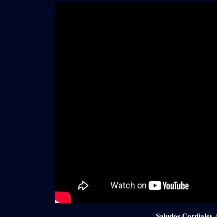
𝐒𝐚𝐥𝐮𝐝𝐨𝐬 𝐂𝐨𝐫𝐝𝐢𝐚𝐥𝐞𝐬