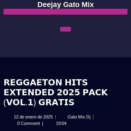
Skip
Deejay Gato Mix
to
content
Open
Menu
𝗥𝗘𝗚𝗚𝗔𝗘𝗧𝗢𝗡 𝗛𝗜𝗧𝗦
𝗘𝗫𝗧𝗘𝗡𝗗𝗘𝗗 𝟮𝟬𝟮𝟱 𝗣𝗔𝗖𝗞
(𝗩𝗢𝗟.𝟭) 𝗚𝗥𝗔𝗧𝗜𝗦
12
𝗥𝗘𝗚𝗚𝗔𝗘𝗧𝗢𝗡
12 de enero de 2025
|
Gato Mix Dj
|
de
𝗛𝗜𝗧𝗦
0 Comment
|
19:04
enero
𝗘𝗫𝗧𝗘𝗡𝗗𝗘𝗗