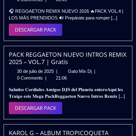
abril
NUEVO
🎧 REGGAETON REMIX NUEVO 2026 🔥PACK VOL.4 |
de
2026
LOS MÁS PRENDIDOS 🔊 Prepárate para romper [...]
2026
🔥
|
DESCARGAR
DESCARGAR PACK
PACK
PACK
VOL.4
|
LOS
PACK REGGAETON NUEVO INTROS REMIX
MÁS
2025 – VOL.7 | Gratis
PRENDIDOS
30
PACK
30 de julio de 2025
|
Gato Mix Dj
|
🔊
de
REGGAETON
0 Comments
|
21:06
GRATIS
julio
NUEVO
𝐒𝐚𝐥𝐮𝐝𝐨𝐬 𝐂𝐨𝐫𝐝𝐢𝐚𝐥𝐞𝐬 𝐀𝐦𝐢𝐠𝐨𝐬 𝐃𝐉𝐒 𝐝𝐞𝐥 𝐏𝐥𝐚𝐧𝐞𝐭𝐚 𝐞𝐧𝐭𝐞𝐫𝐨𝐀𝐪𝐮𝐢 𝐥𝐞𝐬
de
INTROS
𝐓𝐫𝐚𝐢𝐠𝐨 𝐞𝐬𝐭𝐞 𝐌𝐞𝐠𝐚 𝐏𝐚𝐜𝐤𝐑𝐞𝐠𝐠𝐚𝐞𝐭𝐨𝐧 𝐍𝐮𝐞𝐯𝐨 𝐈𝐧𝐭𝐫𝐨𝐬 𝐑𝐞𝐦𝐢𝐱 [...]
2025
REMIX
2025
DESCARGAR
DESCARGAR PACK
–
PACK
VOL.7
|
Gratis
KAROL G – ALBUM TROPICOQUETA