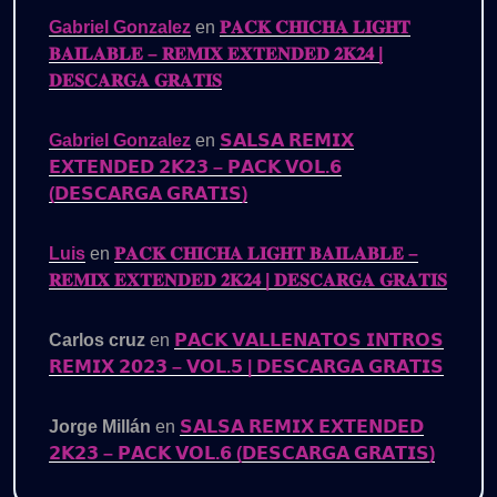
Gabriel Gonzalez
en
𝐏𝐀𝐂𝐊 𝐂𝐇𝐈𝐂𝐇𝐀 𝐋𝐈𝐆𝐇𝐓
𝐁𝐀𝐈𝐋𝐀𝐁𝐋𝐄 – 𝐑𝐄𝐌𝐈𝐗 𝐄𝐗𝐓𝐄𝐍𝐃𝐄𝐃 𝟐𝐊𝟐𝟒 |
𝐃𝐄𝐒𝐂𝐀𝐑𝐆𝐀 𝐆𝐑𝐀𝐓𝐈𝐒
Gabriel Gonzalez
en
𝗦𝗔𝗟𝗦𝗔 𝗥𝗘𝗠𝗜𝗫
𝗘𝗫𝗧𝗘𝗡𝗗𝗘𝗗 𝟮𝗞𝟮𝟯 – 𝗣𝗔𝗖𝗞 𝗩𝗢𝗟.𝟲
(𝗗𝗘𝗦𝗖𝗔𝗥𝗚𝗔 𝗚𝗥𝗔𝗧𝗜𝗦)
Luis
en
𝐏𝐀𝐂𝐊 𝐂𝐇𝐈𝐂𝐇𝐀 𝐋𝐈𝐆𝐇𝐓 𝐁𝐀𝐈𝐋𝐀𝐁𝐋𝐄 –
𝐑𝐄𝐌𝐈𝐗 𝐄𝐗𝐓𝐄𝐍𝐃𝐄𝐃 𝟐𝐊𝟐𝟒 | 𝐃𝐄𝐒𝐂𝐀𝐑𝐆𝐀 𝐆𝐑𝐀𝐓𝐈𝐒
Carlos cruz
en
𝗣𝗔𝗖𝗞 𝗩𝗔𝗟𝗟𝗘𝗡𝗔𝗧𝗢𝗦 𝗜𝗡𝗧𝗥𝗢𝗦
𝗥𝗘𝗠𝗜𝗫 𝟮𝟬𝟮𝟯 – 𝗩𝗢𝗟.𝟱 | 𝗗𝗘𝗦𝗖𝗔𝗥𝗚𝗔 𝗚𝗥𝗔𝗧𝗜𝗦
Jorge Millán
en
𝗦𝗔𝗟𝗦𝗔 𝗥𝗘𝗠𝗜𝗫 𝗘𝗫𝗧𝗘𝗡𝗗𝗘𝗗
𝟮𝗞𝟮𝟯 – 𝗣𝗔𝗖𝗞 𝗩𝗢𝗟.𝟲 (𝗗𝗘𝗦𝗖𝗔𝗥𝗚𝗔 𝗚𝗥𝗔𝗧𝗜𝗦)