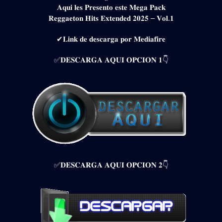
𝐀𝐪𝐮𝐢 𝐥𝐞𝐬 𝐏𝐫𝐞𝐬𝐞𝐧𝐭𝐨 𝐞𝐬𝐭𝐞 𝐌𝐞𝐠𝐚 𝐏𝐚𝐜𝐤
𝐑𝐞𝐠𝐠𝐚𝐞𝐭𝐨𝐧 𝐇𝐢𝐭𝐬 𝐄𝐱𝐭𝐞𝐧𝐝𝐞𝐝 𝟐𝟎𝟐𝟓 – 𝐕𝐨𝐥.𝟏
✔𝐋𝐢𝐧𝐤 𝐝𝐞 𝐝𝐞𝐬𝐜𝐚𝐫𝐠𝐚 𝐩𝐨𝐫 𝐌𝐞𝐝𝐢𝐚𝐟𝐢𝐫𝐞
✅𝐃𝐄𝐒𝐂𝐀𝐑𝐆𝐀 𝐀𝐐𝐔𝐈 𝐎𝐏𝐂𝐈𝐎𝐍 𝟏👇
✅𝐃𝐄𝐒𝐂𝐀𝐑𝐆𝐀 𝐀𝐐𝐔𝐈 𝐎𝐏𝐂𝐈𝐎𝐍 𝟐👇