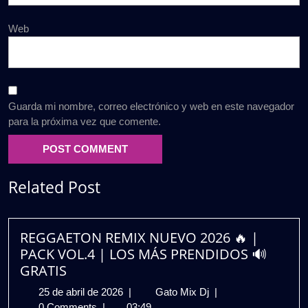
Web
Guarda mi nombre, correo electrónico y web en este navegador
para la próxima vez que comente.
Related Post
REGGAETON REMIX NUEVO 2026 🔥 |
PACK VOL.4 | LOS MÁS PRENDIDOS 🔊
GRATIS
25
REGGAETON
25 de abril de 2026
|
Gato Mix Dj
|
de
REMIX
0 Comments
|
03:49