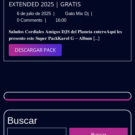
EXTENDED 2025 | GRATIS
6
KAROL
6 de julio de 2025
|
Gato Mix Dj
|
de
G
0 Comments
|
16:00
julio
–
𝐒𝐚𝐥𝐮𝐝𝐨𝐬 𝐂𝐨𝐫𝐝𝐢𝐚𝐥𝐞𝐬 𝐀𝐦𝐢𝐠𝐨𝐬 𝐃𝐉𝐒 𝐝𝐞𝐥 𝐏𝐥𝐚𝐧𝐞𝐭𝐚 𝐞𝐧𝐭𝐞𝐫𝐨𝐀𝐪𝐮𝐢 𝐥𝐞𝐬
de
ALBUM
𝐩𝐫𝐞𝐬𝐞𝐧𝐭𝐨 𝐞𝐬𝐭𝐞 𝐒𝐮𝐩𝐞𝐫 𝐏𝐚𝐜𝐤𝐊𝐚𝐫𝐨𝐥 𝐆 – 𝐀𝐥𝐛𝐮𝐦 [...]
2025
TROPICOQUETA
EXTENDED
DESCARGAR
DESCARGAR PACK
2025
PACK
|
GRATIS
Buscar
Buscar