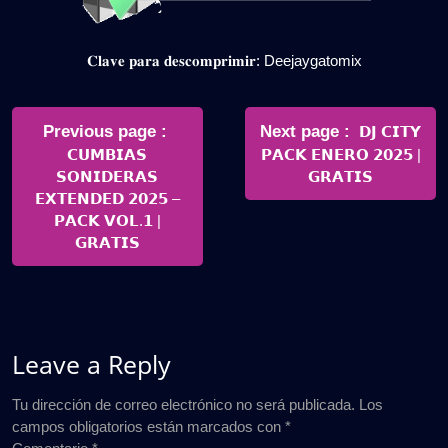
𝐂𝐥𝐚𝐯𝐞 𝐩𝐚𝐫𝐚 𝐝𝐞𝐬𝐜𝐨𝐦𝐩𝐫𝐢𝐦𝐢𝐫: Deejaygatomix
Navegación
de
Older
Newer
Previous page
Next page
𝗗𝗝 𝗖𝗜𝗧𝗬
Posts
Posts
𝗖𝗨𝗠𝗕𝗜𝗔𝗦
𝗣𝗔𝗖𝗞 𝗘𝗡𝗘𝗥𝗢 𝟮𝟬𝟮𝟱 |
entradas
𝗦𝗢𝗡𝗜𝗗𝗘𝗥𝗔𝗦
𝗚𝗥𝗔𝗧𝗜𝗦
𝗘𝗫𝗧𝗘𝗡𝗗𝗘𝗗 𝟮𝟬𝟮𝟱 –
𝗣𝗔𝗖𝗞 𝗩𝗢𝗟.𝟭 |
𝗚𝗥𝗔𝗧𝗜𝗦
Leave a Reply
Tu dirección de correo electrónico no será publicada.
Los
campos obligatorios están marcados con
*