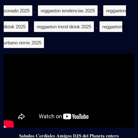
sonado 2025
,
reggaeton tendencias 2025
,
reggaeton
tiktok 2025
,
reggaeton trend tiktok 2025
,
reggaeton
urbano remix 2025
𝐒𝐚𝐥𝐮𝐝𝐨𝐬 𝐂𝐨𝐫𝐝𝐢𝐚𝐥𝐞𝐬 𝐀𝐦𝐢𝐠𝐨𝐬 𝐃𝐉𝐒 𝐝𝐞𝐥 𝐏𝐥𝐚𝐧𝐞𝐭𝐚 𝐞𝐧𝐭𝐞𝐫𝐨