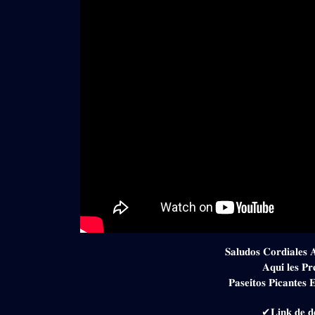
𝐒𝐚𝐥𝐮𝐝𝐨𝐬 𝐂𝐨𝐫𝐝𝐢𝐚𝐥𝐞𝐬 
𝐀𝐪𝐮𝐢́ 𝐥𝐞𝐬 𝐏
𝐏𝐚𝐬𝐞𝐢́𝐭𝐨𝐬 𝐏𝐢𝐜𝐚𝐧𝐭𝐞𝐬
✔𝐋𝐢𝐧𝐤 𝐝𝐞 𝐝𝐞