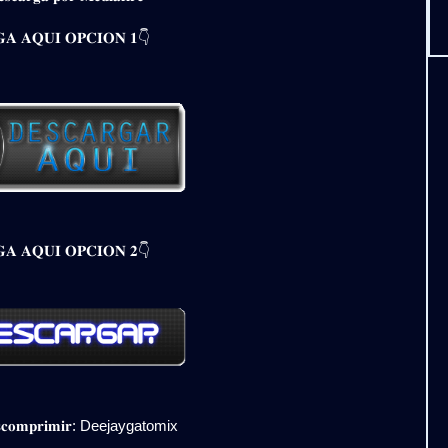
𝐀 𝐀𝐐𝐔𝐈 𝐎𝐏𝐂𝐈𝐎𝐍 𝟏👇
𝐀 𝐀𝐐𝐔𝐈 𝐎𝐏𝐂𝐈𝐎𝐍 𝟐👇
𝐞𝐬𝐜𝐨𝐦𝐩𝐫𝐢𝐦𝐢𝐫: Deejaygatomix