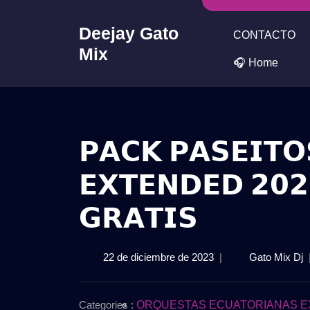
Skip
to
Deejay Gato
CONTACTO
content
Mix
🎧 Home
𝗣𝗔𝗖𝗞 𝗣𝗔𝗦𝗘𝗜𝗧𝗢
𝗘𝗫𝗧𝗘𝗡𝗗𝗘𝗗 𝟮𝟬
𝗚𝗥𝗔𝗧𝗜𝗦
22
𝗣
22 de diciembre de 2023
|
Gato Mix Dj
de
𝗣
diciembre
𝗣
de
–
Categories :
ORQUESTAS ECUATORIANAS E