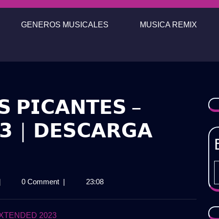
GENEROS MUSICALES
MUSICA REMIX
𝗦 𝗣𝗜𝗖𝗔𝗡𝗧𝗘𝗦 –
𝟯 | 𝗗𝗘𝗦𝗖𝗔𝗥𝗚𝗔
𝗔𝗖𝗞
|
0 Comment
|
23:08
𝗔𝗦𝗘𝗜𝗧𝗢𝗦
𝗜𝗖𝗔𝗡𝗧𝗘𝗦
XTENDED 2023