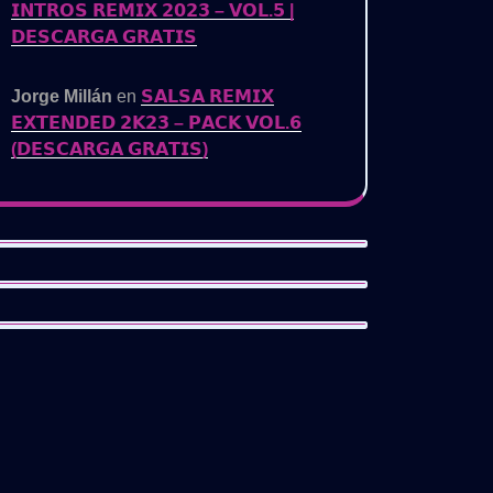
𝗜𝗡𝗧𝗥𝗢𝗦 𝗥𝗘𝗠𝗜𝗫 𝟮𝟬𝟮𝟯 – 𝗩𝗢𝗟.𝟱 |
𝗗𝗘𝗦𝗖𝗔𝗥𝗚𝗔 𝗚𝗥𝗔𝗧𝗜𝗦
Jorge Millán
en
𝗦𝗔𝗟𝗦𝗔 𝗥𝗘𝗠𝗜𝗫
𝗘𝗫𝗧𝗘𝗡𝗗𝗘𝗗 𝟮𝗞𝟮𝟯 – 𝗣𝗔𝗖𝗞 𝗩𝗢𝗟.𝟲
(𝗗𝗘𝗦𝗖𝗔𝗥𝗚𝗔 𝗚𝗥𝗔𝗧𝗜𝗦)