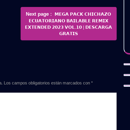
Newer
Next page
𝗠𝗘𝗚𝗔 𝗣𝗔𝗖𝗞 𝗖𝗛𝗜𝗖𝗛𝗔𝗭𝗢
Posts
𝗘𝗖𝗨𝗔𝗧𝗢𝗥𝗜𝗔𝗡𝗢 𝗕𝗔𝗜𝗟𝗔𝗕𝗟𝗘 𝗥𝗘𝗠𝗜𝗫
𝗘𝗫𝗧𝗘𝗡𝗗𝗘𝗗 𝟮𝟬𝟮𝟯 𝗩𝗢𝗟.𝟭𝟬 | 𝗗𝗘𝗦𝗖𝗔𝗥𝗚𝗔
𝗚𝗥𝗔𝗧𝗜𝗦
a.
Los campos obligatorios están marcados con
*