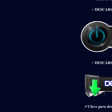
✅𝐃𝐄𝐒𝐂𝐀𝐑𝐆
✅𝐃𝐄𝐒𝐂𝐀𝐑𝐆
✔𝐂𝐥𝐚𝐯𝐞 𝐩𝐚𝐫𝐚 