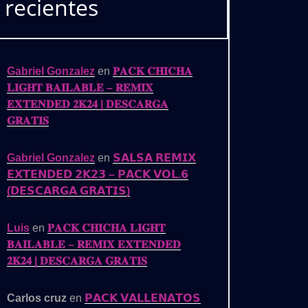
recientes
Gabriel Gonzalez
en
𝐏𝐀𝐂𝐊 𝐂𝐇𝐈𝐂𝐇𝐀
𝐋𝐈𝐆𝐇𝐓 𝐁𝐀𝐈𝐋𝐀𝐁𝐋𝐄 – 𝐑𝐄𝐌𝐈𝐗
𝐄𝐗𝐓𝐄𝐍𝐃𝐄𝐃 𝟐𝐊𝟐𝟒 | 𝐃𝐄𝐒𝐂𝐀𝐑𝐆𝐀
𝐆𝐑𝐀𝐓𝐈𝐒
Gabriel Gonzalez
en
𝗦𝗔𝗟𝗦𝗔 𝗥𝗘𝗠𝗜𝗫
𝗘𝗫𝗧𝗘𝗡𝗗𝗘𝗗 𝟮𝗞𝟮𝟯 – 𝗣𝗔𝗖𝗞 𝗩𝗢𝗟.𝟲
(𝗗𝗘𝗦𝗖𝗔𝗥𝗚𝗔 𝗚𝗥𝗔𝗧𝗜𝗦)
Luis
en
𝐏𝐀𝐂𝐊 𝐂𝐇𝐈𝐂𝐇𝐀 𝐋𝐈𝐆𝐇𝐓
𝐁𝐀𝐈𝐋𝐀𝐁𝐋𝐄 – 𝐑𝐄𝐌𝐈𝐗 𝐄𝐗𝐓𝐄𝐍𝐃𝐄𝐃
𝟐𝐊𝟐𝟒 | 𝐃𝐄𝐒𝐂𝐀𝐑𝐆𝐀 𝐆𝐑𝐀𝐓𝐈𝐒
Carlos cruz
en
𝗣𝗔𝗖𝗞 𝗩𝗔𝗟𝗟𝗘𝗡𝗔𝗧𝗢𝗦