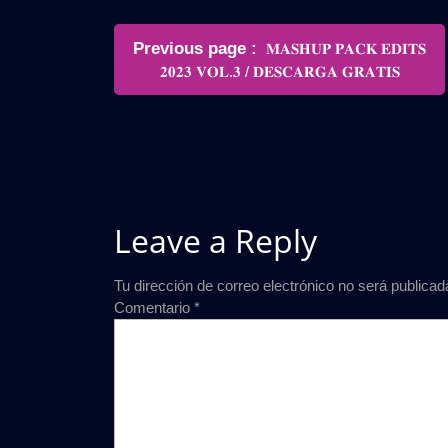
Navegación
Older
Previous page
𝐌𝐀𝐒𝐇𝐔𝐏 𝐏𝐀𝐂𝐊 𝐄𝐃𝐈𝐓𝐒
de
Posts
𝟐𝟎𝟐𝟑 𝐕𝐎𝐋.𝟑 / 𝐃𝐄𝐒𝐂𝐀𝐑𝐆𝐀 𝐆𝐑𝐀𝐓𝐈𝐒
entradas
Leave a Reply
Tu dirección de correo electrónico no será publicad
Comentario
*