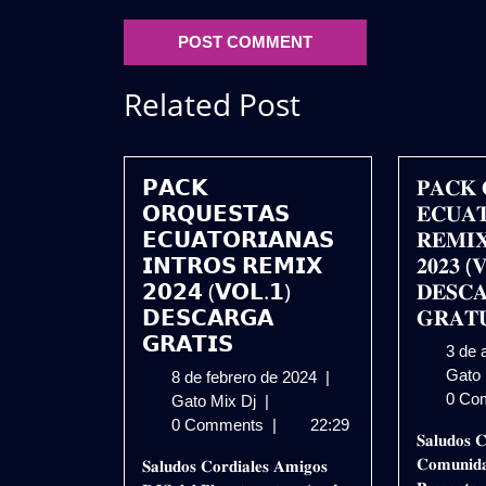
Related Post
𝗣𝗔𝗖𝗞
𝐏𝐀𝐂𝐊 
𝗢𝗥𝗤𝗨𝗘𝗦𝗧𝗔𝗦
𝐄𝐂𝐔𝐀
𝗘𝗖𝗨𝗔𝗧𝗢𝗥𝗜𝗔𝗡𝗔𝗦
𝐑𝐄𝐌𝐈
𝗜𝗡𝗧𝗥𝗢𝗦 𝗥𝗘𝗠𝗜𝗫
𝟐𝟎𝟐𝟑 (
𝟮𝟬𝟮𝟰 (𝗩𝗢𝗟.𝟭)
𝐃𝐄𝐒𝐂
𝗗𝗘𝗦𝗖𝗔𝗥𝗚𝗔
𝐆𝐑𝐀𝐓
𝗚𝗥𝗔𝗧𝗜𝗦
3 de 
Gato
8
8 de febrero de 2024
|
0 Co
𝗣𝗔𝗖𝗞
de
Gato Mix Dj
|
𝗢𝗥𝗤𝗨𝗘𝗦𝗧𝗔𝗦
febrero
0 Comments
|
22:29
𝐒𝐚𝐥𝐮𝐝𝐨𝐬 𝐂
𝗘𝗖𝗨𝗔𝗧𝗢𝗥𝗜𝗔𝗡𝗔𝗦
de
𝐂𝐨𝐦𝐮𝐧𝐢𝐝𝐚
𝐒𝐚𝐥𝐮𝐝𝐨𝐬 𝐂𝐨𝐫𝐝𝐢𝐚𝐥𝐞𝐬 𝐀𝐦𝐢𝐠𝐨𝐬
𝗜𝗡𝗧𝗥𝗢𝗦
2024