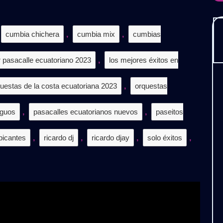
𝗫𝗧𝗘𝗡𝗗𝗘𝗗
𝟬𝟮𝟯
cumbia chichera
,
cumbia mix
,
cumbias
𝗘𝗦𝗖𝗔𝗥𝗚𝗔
𝗥𝗔𝗧𝗜𝗦
r pasacalle ecuatoriano 2023
,
los mejores éxitos en
uestas de la costa ecuatoriana 2023
,
orquestas
iguos
,
pasacalles ecuatorianos nuevos
,
paseitos
picantes
,
ricardo dj
,
ricardo djay
,
solo éxitos
,