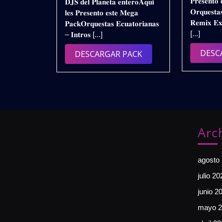
𝐏𝐫𝐞𝐬𝐞𝐧𝐭𝐨 
𝐃𝐉𝐒 𝐝𝐞𝐥 𝐏𝐥𝐚𝐧𝐞𝐭𝐚 𝐞𝐧𝐭𝐞𝐫𝐨𝐀𝐪𝐮𝐢́
𝗥𝗘𝗠𝗜𝗫
𝐎𝐫𝐪𝐮𝐞𝐬𝐭𝐚
𝐥𝐞𝐬 𝐏𝐫𝐞𝐬𝐞𝐧𝐭𝐨 𝐞𝐬𝐭𝐞 𝐌𝐞𝐠𝐚
𝟮𝟬𝟮𝟰
𝐑𝐞𝐦𝐢𝐱 𝐄𝐱
𝐏𝐚𝐜𝐤𝐎𝐫𝐪𝐮𝐞𝐬𝐭𝐚𝐬 𝐄𝐜𝐮𝐚𝐭𝐨𝐫𝐢𝐚𝐧𝐚𝐬
(𝗩𝗢𝗟.𝟭)
[...]
– 𝐈𝐧𝐭𝐫𝐨𝐬 [...]
𝗗𝗘𝗦𝗖𝗔𝗥𝗚𝗔
𝗚𝗥𝗔𝗧𝗜𝗦
DESC
DESCARGAR
DESCARGAR PACK
PACK
Arc
agosto
julio 20
junio 2
mayo 2