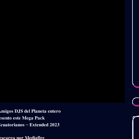
𝐀𝐦𝐢𝐠𝐨𝐬 𝐃𝐉𝐒 𝐝𝐞𝐥 𝐏𝐥𝐚𝐧𝐞𝐭𝐚 𝐞𝐧𝐭𝐞𝐫𝐨
𝐞𝐬𝐞𝐧𝐭𝐨 𝐞𝐬𝐭𝐞 𝐌𝐞𝐠𝐚 𝐏𝐚𝐜𝐤
 𝐄𝐜𝐮𝐚𝐭𝐨𝐫𝐢𝐚𝐧𝐨𝐬 – 𝐄𝐱𝐭𝐞𝐧𝐝𝐞𝐝 𝟐𝟎𝟐𝟑
𝐬𝐜𝐚𝐫𝐠𝐚 𝐩𝐨𝐫 𝐌𝐞𝐝𝐢𝐚𝐟𝐢𝐫𝐞