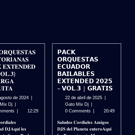
𝐎𝐑𝐐𝐔𝐄𝐒𝐓𝐀𝐒
𝗣𝗔𝗖𝗞
𝐎𝐑𝐈𝐀𝐍𝐀𝐒
𝗢𝗥𝗤𝗨𝗘𝗦𝗧𝗔𝗦
 𝐄𝐗𝐓𝐄𝐍𝐃𝐄𝐃
𝗘𝗖𝗨𝗔𝗗𝗢𝗥
𝐎𝐋.𝟑)
𝗕𝗔𝗜𝗟𝗔𝗕𝗟𝗘𝗦
𝐑𝐆𝐀
𝗘𝗫𝗧𝗘𝗡𝗗𝗘𝗗 𝟮𝟬𝟮𝟱
𝐈𝐓𝐀
– 𝗩𝗢𝗟.𝟯 | 𝗚𝗥𝗔𝗧𝗜𝗦
3
22
agosto de 2024
|
22 de abril de 2025
|
𝐏𝐀𝐂𝐊
de
𝗣𝗔𝗖𝗞
de
 Mix Dj
|
Gato Mix Dj
|
𝐎𝐑𝐐𝐔𝐄𝐒𝐓𝐀𝐒
agosto
𝗢𝗥𝗤𝗨𝗘𝗦𝗧𝗔𝗦
abril
mments
|
12:29
0 Comments
|
20:49
𝐄𝐂𝐔𝐀𝐓𝐎𝐑𝐈𝐀𝐍𝐀𝐒
de
𝗘𝗖𝗨𝗔𝗗𝗢𝗥
de
𝐨𝐫𝐝𝐢𝐚𝐥𝐞𝐬
𝐒𝐚𝐥𝐮𝐝𝐨𝐬 𝐂𝐨𝐫𝐝𝐢𝐚𝐥𝐞𝐬 𝐀𝐦𝐢𝐠𝐨𝐬
𝐑𝐄𝐌𝐈𝐗
2024
𝗕𝗔𝗜𝗟𝗔𝗕𝗟𝗘𝗦
2025
𝐝 𝐃𝐉𝐀𝐪𝐮𝐢 𝐥𝐞𝐬
𝐃𝐉𝐒 𝐝𝐞𝐥 𝐏𝐥𝐚𝐧𝐞𝐭𝐚 𝐞𝐧𝐭𝐞𝐫𝐨𝐀𝐪𝐮𝐢
𝐄𝐗𝐓𝐄𝐍𝐃𝐄𝐃
𝗘𝗫𝗧𝗘𝗡𝗗𝗘𝗗