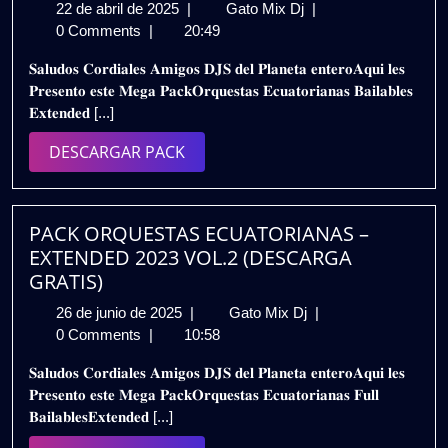
22
𝗣𝗔𝗖𝗞
22 de abril de 2025
|
Gato Mix Dj
|
de
𝗢𝗥𝗤𝗨𝗘𝗦𝗧𝗔𝗦
0 Comments
|
20:49
abril
𝗘𝗖𝗨𝗔𝗗𝗢𝗥
𝐒𝐚𝐥𝐮𝐝𝐨𝐬 𝐂𝐨𝐫𝐝𝐢𝐚𝐥𝐞𝐬 𝐀𝐦𝐢𝐠𝐨𝐬 𝐃𝐉𝐒 𝐝𝐞𝐥 𝐏𝐥𝐚𝐧𝐞𝐭𝐚 𝐞𝐧𝐭𝐞𝐫𝐨𝐀𝐪𝐮𝐢 𝐥𝐞𝐬
de
𝗕𝗔𝗜𝗟𝗔𝗕𝗟𝗘𝗦
𝐏𝐫𝐞𝐬𝐞𝐧𝐭𝐨 𝐞𝐬𝐭𝐞 𝐌𝐞𝐠𝐚 𝐏𝐚𝐜𝐤𝐎𝐫𝐪𝐮𝐞𝐬𝐭𝐚𝐬 𝐄𝐜𝐮𝐚𝐭𝐨𝐫𝐢𝐚𝐧𝐚𝐬 𝐁𝐚𝐢𝐥𝐚𝐛𝐥𝐞𝐬
2025
𝗘𝗫𝗧𝗘𝗡𝗗𝗘𝗗
𝐄𝐱𝐭𝐞𝐧𝐝𝐞𝐝 [...]
𝟮𝟬𝟮𝟱
–
DESCARGAR
DESCARGAR PACK
𝗩𝗢𝗟.𝟯
PACK
|
𝗚𝗥𝗔𝗧𝗜𝗦
PACK ORQUESTAS ECUATORIANAS –
EXTENDED 2023 VOL.2 (DESCARGA
GRATIS)
26
PACK
26 de junio de 2025
|
Gato Mix Dj
|
de
ORQUESTAS
0 Comments
|
10:58
junio
ECUATORIANAS
𝐒𝐚𝐥𝐮𝐝𝐨𝐬 𝐂𝐨𝐫𝐝𝐢𝐚𝐥𝐞𝐬 𝐀𝐦𝐢𝐠𝐨𝐬 𝐃𝐉𝐒 𝐝𝐞𝐥 𝐏𝐥𝐚𝐧𝐞𝐭𝐚 𝐞𝐧𝐭𝐞𝐫𝐨𝐀𝐪𝐮𝐢 𝐥𝐞𝐬
de
–
𝐏𝐫𝐞𝐬𝐞𝐧𝐭𝐨 𝐞𝐬𝐭𝐞 𝐌𝐞𝐠𝐚 𝐏𝐚𝐜𝐤𝐎𝐫𝐪𝐮𝐞𝐬𝐭𝐚𝐬 𝐄𝐜𝐮𝐚𝐭𝐨𝐫𝐢𝐚𝐧𝐚𝐬 𝐅𝐮𝐥𝐥
2025
EXTENDED
𝐁𝐚𝐢𝐥𝐚𝐛𝐥𝐞𝐬𝐄𝐱𝐭𝐞𝐧𝐝𝐞𝐝 [...]
2023
VOL.2