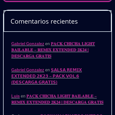
Comentarios recientes
Gabriel Gonzalez
en
𝐏𝐀𝐂𝐊 𝐂𝐇𝐈𝐂𝐇𝐀 𝐋𝐈𝐆𝐇𝐓
𝐁𝐀𝐈𝐋𝐀𝐁𝐋𝐄 – 𝐑𝐄𝐌𝐈𝐗 𝐄𝐗𝐓𝐄𝐍𝐃𝐄𝐃 𝟐𝐊𝟐𝟒 |
𝐃𝐄𝐒𝐂𝐀𝐑𝐆𝐀 𝐆𝐑𝐀𝐓𝐈𝐒
Gabriel Gonzalez
en
𝗦𝗔𝗟𝗦𝗔 𝗥𝗘𝗠𝗜𝗫
𝗘𝗫𝗧𝗘𝗡𝗗𝗘𝗗 𝟮𝗞𝟮𝟯 – 𝗣𝗔𝗖𝗞 𝗩𝗢𝗟.𝟲
(𝗗𝗘𝗦𝗖𝗔𝗥𝗚𝗔 𝗚𝗥𝗔𝗧𝗜𝗦)
Luis
en
𝐏𝐀𝐂𝐊 𝐂𝐇𝐈𝐂𝐇𝐀 𝐋𝐈𝐆𝐇𝐓 𝐁𝐀𝐈𝐋𝐀𝐁𝐋𝐄 –
𝐑𝐄𝐌𝐈𝐗 𝐄𝐗𝐓𝐄𝐍𝐃𝐄𝐃 𝟐𝐊𝟐𝟒 | 𝐃𝐄𝐒𝐂𝐀𝐑𝐆𝐀 𝐆𝐑𝐀𝐓𝐈𝐒