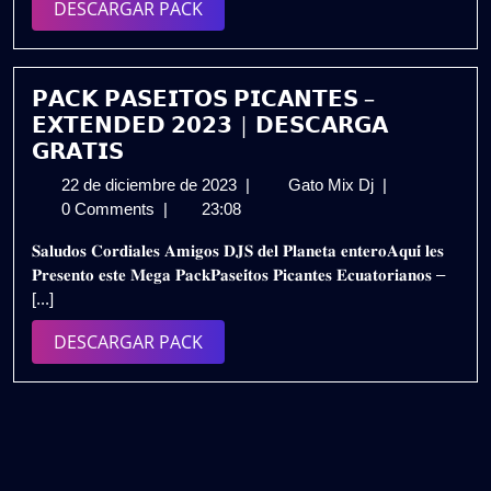
DESCARGAR
DESCARGAR PACK
(DESCARGA
PACK
GRATIS)
𝗣𝗔𝗖𝗞 𝗣𝗔𝗦𝗘𝗜𝗧𝗢𝗦 𝗣𝗜𝗖𝗔𝗡𝗧𝗘𝗦 –
𝗘𝗫𝗧𝗘𝗡𝗗𝗘𝗗 𝟮𝟬𝟮𝟯 | 𝗗𝗘𝗦𝗖𝗔𝗥𝗚𝗔
𝗚𝗥𝗔𝗧𝗜𝗦
22
𝗣𝗔𝗖𝗞
22 de diciembre de 2023
|
Gato Mix Dj
|
de
𝗣𝗔𝗦𝗘𝗜𝗧𝗢𝗦
0 Comments
|
23:08
diciembre
𝗣𝗜𝗖𝗔𝗡𝗧𝗘𝗦
𝐒𝐚𝐥𝐮𝐝𝐨𝐬 𝐂𝐨𝐫𝐝𝐢𝐚𝐥𝐞𝐬 𝐀𝐦𝐢𝐠𝐨𝐬 𝐃𝐉𝐒 𝐝𝐞𝐥 𝐏𝐥𝐚𝐧𝐞𝐭𝐚 𝐞𝐧𝐭𝐞𝐫𝐨𝐀𝐪𝐮𝐢́ 𝐥𝐞𝐬
de
–
𝐏𝐫𝐞𝐬𝐞𝐧𝐭𝐨 𝐞𝐬𝐭𝐞 𝐌𝐞𝐠𝐚 𝐏𝐚𝐜𝐤𝐏𝐚𝐬𝐞𝐢́𝐭𝐨𝐬 𝐏𝐢𝐜𝐚𝐧𝐭𝐞𝐬 𝐄𝐜𝐮𝐚𝐭𝐨𝐫𝐢𝐚𝐧𝐨𝐬 –
2023
𝗘𝗫𝗧𝗘𝗡𝗗𝗘𝗗
[...]
𝟮𝟬𝟮𝟯
|
DESCARGAR
DESCARGAR PACK
𝗗𝗘𝗦𝗖𝗔𝗥𝗚𝗔
PACK
𝗚𝗥𝗔𝗧𝗜𝗦