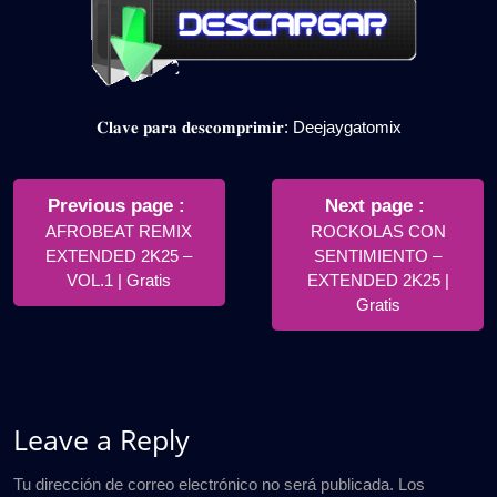
𝐂𝐥𝐚𝐯𝐞 𝐩𝐚𝐫𝐚 𝐝𝐞𝐬𝐜𝐨𝐦𝐩𝐫𝐢𝐦𝐢𝐫: Deejaygatomix
Navegación
de
Older
Newer
Previous page
Next page
Posts
Posts
AFROBEAT REMIX
ROCKOLAS CON
entradas
EXTENDED 2K25 –
SENTIMIENTO –
VOL.1 | Gratis
EXTENDED 2K25 |
Gratis
Leave a Reply
Tu dirección de correo electrónico no será publicada.
Los