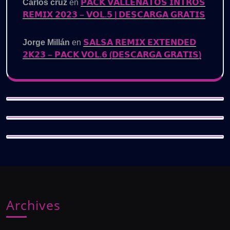
Carlos cruz
en
𝗣𝗔𝗖𝗞 𝗩𝗔𝗟𝗟𝗘𝗡𝗔𝗧𝗢𝗦 𝗜𝗡𝗧𝗥𝗢𝗦
𝗥𝗘𝗠𝗜𝗫 𝟮𝟬𝟮𝟯 – 𝗩𝗢𝗟.𝟱 | 𝗗𝗘𝗦𝗖𝗔𝗥𝗚𝗔 𝗚𝗥𝗔𝗧𝗜𝗦
Jorge Millán
en
𝗦𝗔𝗟𝗦𝗔 𝗥𝗘𝗠𝗜𝗫 𝗘𝗫𝗧𝗘𝗡𝗗𝗘𝗗
𝟮𝗞𝟮𝟯 – 𝗣𝗔𝗖𝗞 𝗩𝗢𝗟.𝟲 (𝗗𝗘𝗦𝗖𝗔𝗥𝗚𝗔 𝗚𝗥𝗔𝗧𝗜𝗦)
Archives