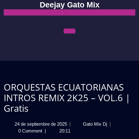
Skip
Deejay Gato Mix
to
content
Open
Menu
ORQUESTAS ECUATORIANAS
INTROS REMIX 2K25 – VOL.6 |
Gratis
24
ORQUESTAS
24 de septiembre de 2025
|
Gato Mix Dj
|
de
ECUATORIAN
0 Comment
|
20:11
septiembre
INTROS