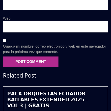
Web
Guarda mi nombre, correo electrónico y web en este navegador
para la próxima vez que comente.
Related Post
𝗣𝗔𝗖𝗞 𝗢𝗥𝗤𝗨𝗘𝗦𝗧𝗔𝗦 𝗘𝗖𝗨𝗔𝗗𝗢𝗥
𝗕𝗔𝗜𝗟𝗔𝗕𝗟𝗘𝗦 𝗘𝗫𝗧𝗘𝗡𝗗𝗘𝗗 𝟮𝟬𝟮𝟱 –
𝗩𝗢𝗟.𝟯 | 𝗚𝗥𝗔𝗧𝗜𝗦