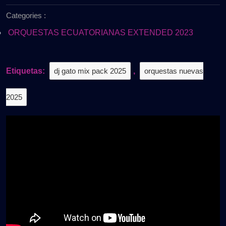
de
REMIX
Categories :
2025
2K25
–
ORQUESTAS ECUATORIANAS EXTENDED 2023
VOL.6
|
Gratis
Etiquetas:
dj gato mix pack 2025
,
orquestas nuevas
2025