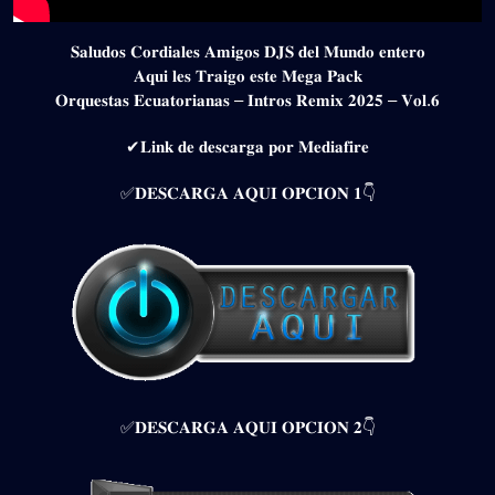
𝐒𝐚𝐥𝐮𝐝𝐨𝐬 𝐂𝐨𝐫𝐝𝐢𝐚𝐥𝐞𝐬 𝐀𝐦𝐢𝐠𝐨𝐬 𝐃𝐉𝐒 𝐝𝐞𝐥 𝐌𝐮𝐧𝐝𝐨 𝐞𝐧𝐭𝐞𝐫𝐨
𝐀𝐪𝐮𝐢 𝐥𝐞𝐬 𝐓𝐫𝐚𝐢𝐠𝐨 𝐞𝐬𝐭𝐞 𝐌𝐞𝐠𝐚 𝐏𝐚𝐜𝐤
𝐎𝐫𝐪𝐮𝐞𝐬𝐭𝐚𝐬 𝐄𝐜𝐮𝐚𝐭𝐨𝐫𝐢𝐚𝐧𝐚𝐬 – 𝐈𝐧𝐭𝐫𝐨𝐬 𝐑𝐞𝐦𝐢𝐱 𝟐𝟎𝟐𝟓 – 𝐕𝐨𝐥.𝟔
✔𝐋𝐢𝐧𝐤 𝐝𝐞 𝐝𝐞𝐬𝐜𝐚𝐫𝐠𝐚 𝐩𝐨𝐫 𝐌𝐞𝐝𝐢𝐚𝐟𝐢𝐫𝐞
✅𝐃𝐄𝐒𝐂𝐀𝐑𝐆𝐀 𝐀𝐐𝐔𝐈 𝐎𝐏𝐂𝐈𝐎𝐍 𝟏👇
✅𝐃𝐄𝐒𝐂𝐀𝐑𝐆𝐀 𝐀𝐐𝐔𝐈 𝐎𝐏𝐂𝐈𝐎𝐍 𝟐👇